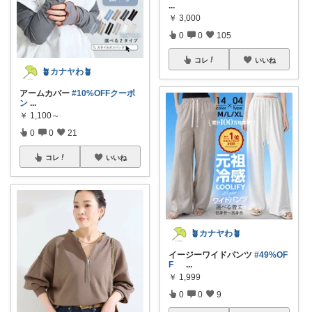
...
￥
3,000
0
0
105
コレ
いいね
🪴カナヤわ🪴
アームカバー
#10%OFFクーポ
ン
...
￥
1,100～
0
0
21
コレ
いいね
🪴カナヤわ🪴
イージーワイドパンツ
#49%OF
F
...
￥
1,999
0
0
9