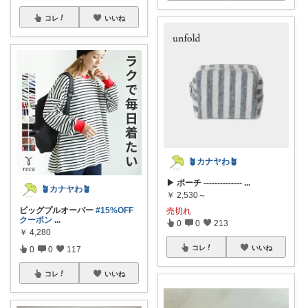
コレ
いいね
🪴カナヤわ🪴
▶ ポーチ --------------
...
🪴カナヤわ🪴
￥
2,530～
ビッグプルオーバー
#15%OFF
売切れ
クーポン
...
0
0
213
￥
4,280
コレ
いいね
0
0
117
コレ
いいね