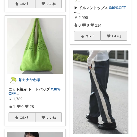
コレ
いいね
▶ ドルマントップス
#40%OFF
--
...
￥
2,990
0
0
214
コレ
いいね
🪴カナヤわ🪴
ニット編み トートバッグ
#30%
OFF
...
￥
1,789
1
0
28
コレ
いいね