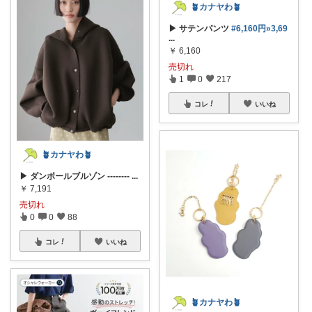
🪴カナヤわ🪴
▶ サテンパンツ
#6,160円»3,69
...
￥
6,160
売切れ
1
0
217
コレ
いいね
🪴カナヤわ🪴
▶ ダンボールブルゾン --------
...
￥
7,191
売切れ
0
0
88
コレ
いいね
🪴カナヤわ🪴