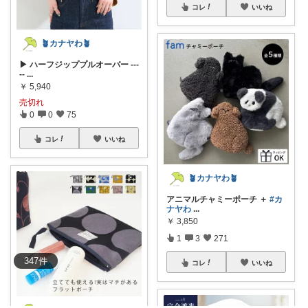
コレ
いいね
🪴カナヤわ🪴
▶ ハーフジッププルオーバー ---
--
...
￥
5,940
売切れ
0
0
75
コレ
いいね
🪴カナヤわ🪴
アニマルチャミーポーチ ＋
#カ
ナヤわ
...
￥
3,850
1
3
271
347
件
コレ
いいね