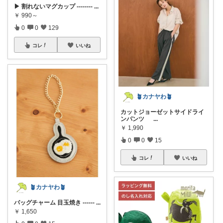
▶ 割れないマグカップ --------
...
￥
990～
0
0
129
コレ
いいね
🪴カナヤわ🪴
カットジョーゼットサイドライ
ンパンツ
...
￥
1,990
0
0
15
コレ
いいね
🪴カナヤわ🪴
バッグチャーム 目玉焼き ------
...
￥
1,650