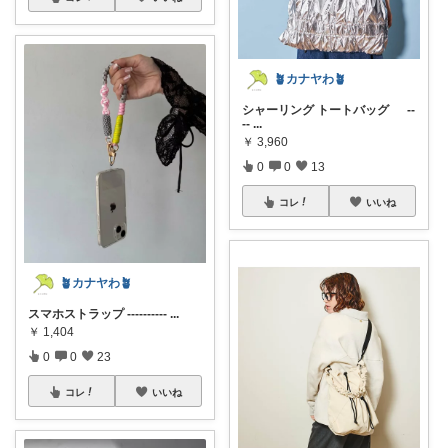
🪴カナヤわ🪴
シャーリング トートバッグ --
--
...
￥
3,960
0
0
13
コレ
いいね
🪴カナヤわ🪴
スマホストラップ ----------
...
￥
1,404
0
0
23
コレ
いいね