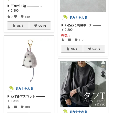
▶ 三角ゴミ箱 ------------
...
￥
2,300
0
0
149
🪴カナヤわ🪴
▶ いぬねこ刺繍ポーチ --------
...
コレ
いいね
￥
2,200
売切れ
0
0
117
コレ
いいね
🪴カナヤわ🪴
▶ ねずみマスコット ---------
...
￥
1,848
0
0
180
🪴カナヤわ🪴