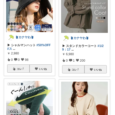
🪴カナヤわ🪴
🪴カナヤわ🪴
▶ シャルマンハット
#50%OFF
▶ スタンドカラーコート
#1/2
#ス
...
9：17
...
￥
2,980
￥
6,980
0
0
98
0
1
200
コレ
いいね
コレ
いいね