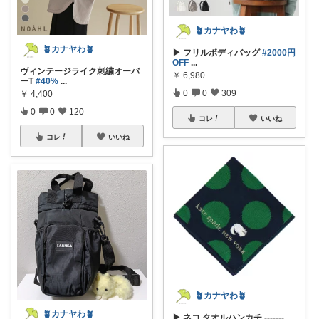
🪴カナヤわ🪴
🪴カナヤわ🪴
▶ フリルボディバッグ
#2000円
OFF
...
ヴィンテージライク刺繍オーバ
￥
6,980
ーT
#40%
...
0
0
309
￥
4,400
0
0
120
コレ
いいね
コレ
いいね
🪴カナヤわ🪴
🪴カナヤわ🪴
▶ ネコ タオルハンカチ -------
...