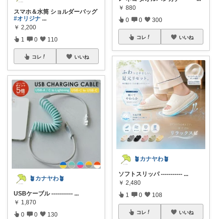
￥
880
スマホ＆水筒 ショルダーバッグ
#オリジナ
...
0
0
300
￥
2,200
コレ
いいね
1
0
110
コレ
いいね
🪴カナヤわ🪴
ソフトスリッパ -----------
...
🪴カナヤわ🪴
￥
2,480
USBケーブル -----------
...
1
0
108
￥
1,870
コレ
いいね
0
0
130