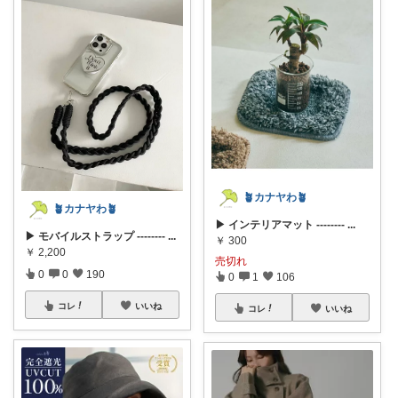
🪴カナヤわ🪴
🪴カナヤわ🪴
▶ インテリアマット --------
...
▶ モバイルストラップ --------
...
￥
300
￥
2,200
売切れ
0
0
190
0
1
106
コレ
いいね
コレ
いいね