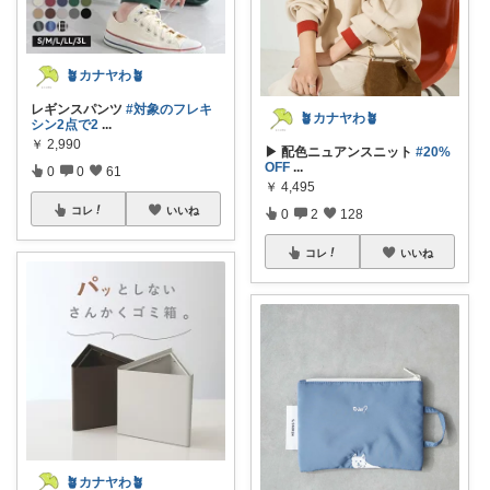
🪴カナヤわ🪴
レギンスパンツ
#対象のフレキ
🪴カナヤわ🪴
シン2点で2
...
￥
2,990
▶ 配色ニュアンスニット
#20%
OFF
...
0
0
61
￥
4,495
コレ
いいね
0
2
128
コレ
いいね
🪴カナヤわ🪴