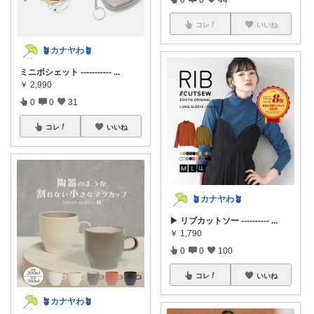
コレ
いいね
🪴カナヤわ🪴
ミニポシェット -----------
...
￥
2,990
0
0
31
コレ
いいね
🪴カナヤわ🪴
▶ リブカットソー ----------
...
￥
1,790
0
0
100
コレ
いいね
🪴カナヤわ🪴