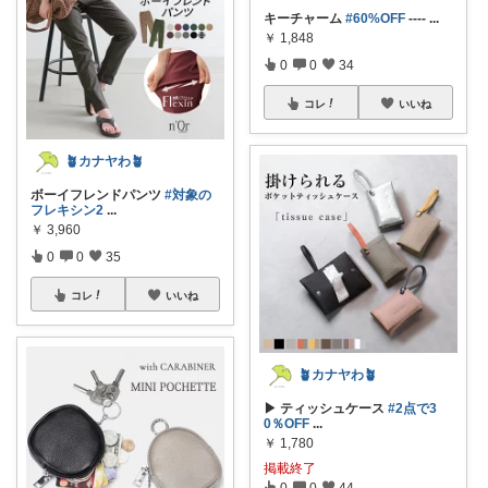
キーチャーム
#60%OFF
----
...
￥
1,848
0
0
34
コレ
いいね
🪴カナヤわ🪴
ボーイフレンドパンツ
#対象の
フレキシン2
...
￥
3,960
0
0
35
コレ
いいね
🪴カナヤわ🪴
▶ ティッシュケース
#2点で3
0％OFF
...
￥
1,780
掲載終了
0
0
44