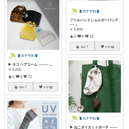
🪴カナヤわ🪴
フリルハンドショルダーバッグ
----
...
￥
6,600
0
0
18
コレ
いいね
🪴カナヤわ🪴
▶ ネコ ヘアコーム ---------
...
￥
6,050
0
0
72
コレ
いいね
🪴カナヤわ🪴
▶ ねこダイカットポーチ -------