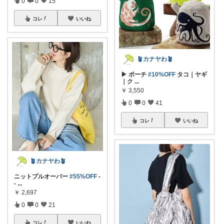
0
0
15
コレ
いいね
🪴カナヤわ🪴
▶ ポーチ
#10%OFF
タコ｜ヤギ
｜ク
...
￥
3,550
0
0
41
コレ
いいね
🪴カナヤわ🪴
ニットプルオーバー
#55%OFF
-
-
...
￥
2,697
0
0
21
コレ
いいね