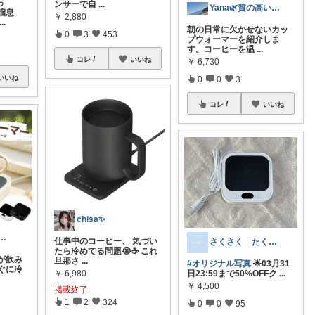
っ
ンサーで自
...
Yana🌿質の高い暮らしのROOM
溜息
￥
2,880
...
朝の日常に欠かせないカッ
0
3
453
プウォーマーを紹介しま
す。コーヒーを温
...
コレ
いいね
￥
6,730
いいね
0
0
3
コレ
いいね
chisa✨
AKI🦔おいしいもの紹介
仕事中のコーヒー、 気づい
さくさく たくさんの訪問感謝です🙇
たら冷めてる問題😭☕ これ
が飲み
旦那さ
...
#オリジナル写真
🌟03月31
ぐに冷
日23:59まで50%OFFク
...
￥
6,980
￥
4,500
掲載終了
1
2
324
0
0
95