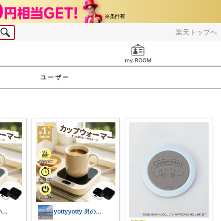
楽天トップへ
お知らせ
ユーザー
ちま｜心地よい日常のアイテム🍁
yottyyotty 男の子ママの暮らし