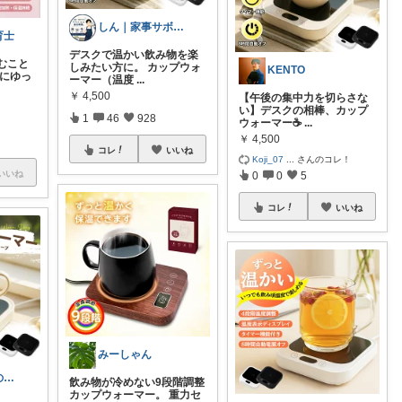
しん｜家事サボり研究家🛒
育士
デスクで温かい飲み物を楽
むこと
しみたい方に。 カップウォ
KENTO
ずにゆっ
ーマー（温度
...
￥
4,500
【午後の集中力を切らさな
い】デスクの相棒、カップ
1
46
928
ウォーマー☕️
...
￥
4,500
コレ
いいね
Koji_07
...
さんのコレ！
いいね
0
0
5
コレ
いいね
みーしゃん
ジャイパン🐼の当直明け回復ROOM
飲み物が冷めない9段階調整
カップウォーマー。 重力セ