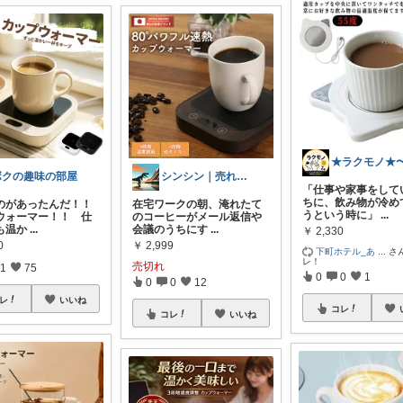
ボクの趣味の部屋
シンシン｜売れ筋&お得情報
「仕事や家事をして
ちに、飲み物が冷め
のがあったんだ！！
在宅ワークの朝、淹れたて
うという時に」
...
ウォーマー！！ 仕
のコーヒーがメール返信や
も温か
...
会議のうちにす
...
￥
2,330
0
￥
2,999
下町ホテル_あ
...
さ
レ！
売切れ
1
75
0
0
1
0
0
12
レ
いいね
コレ
コレ
いいね