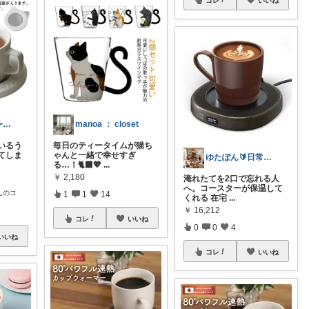
コレ
いいね
★ラクモノ★〜楽で便利なグッズを紹介〜
manoa ： closet
いるう
毎日のティータイムが猫ち
てしま
ゃんと一緒で幸せすぎ
ゆたぽん🔰日常のあったらいいな👍
る…！🐈‍⬛💖
...
￥
2,180
淹れたてを2口で忘れる人
へ。コースターが保温して
んのコ
1
1
14
くれる 在宅
...
￥
16,212
コレ
いいね
0
0
4
いいね
コレ
いいね