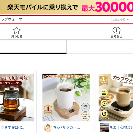
詳細検索
見つける
こうさす＠ほぼ毎日更新
ちぃ⭐︎サッカー少年3兄弟ママ