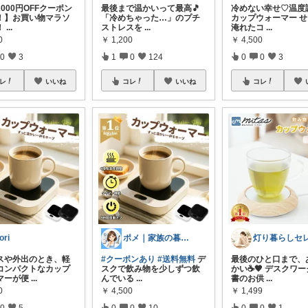
000円OFFクーポン
最後まで温かいって最高🎵
冷めない幸せ♡温度
！】お買い物マラソ
「冷めちゃった…」のプチ
カップウォーマー 
！
...
ストレスを
...
淹れたコ
...
0
￥
1,200
￥
4,500
0
3
1
0
124
0
0
3
レ
いいね
コレ
いいね
コレ
ori
ポメ｜家族の暮らしを少しラクに
スや外出のとき、軽
#クーポンあり
#送料無料
デ
最後のひと口まで、
コンパクトなカップ
スクで飲み物を少しずつ飲
かい☕️🤎 デスクワ
マーが便
...
んでいる
...
書のお供
...
0
￥
4,500
￥
1,499
0
5
0
0
10
0
0
1