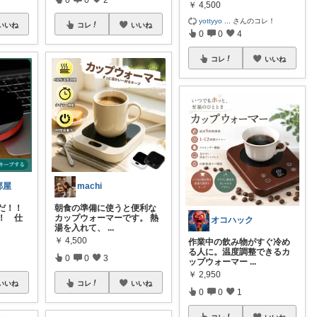
￥
4,500
yottyyo
...
さんのコレ！
いいね
コレ
いいね
0
0
4
コレ
いいね
部屋
machi
だ！！
朝食の準備に使うと便利な
！ 仕
カップウォーマーです。 熱
オコハック
湯を入れて、
...
￥
4,500
作業中の飲み物がすぐ冷め
る人に。温度調整できるカ
0
0
3
ップウォーマー
...
￥
2,950
いいね
コレ
いいね
0
0
1