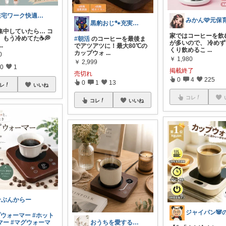
在宅ワーク快適化デスクROOM
みかん🩷元保
黒豹おじ🐾充実した毎日を送りたい💫
集中していたら… コ
家ではコーヒーを飲
、もう冷めてた☕💭
#朝活
のコーヒーを最後ま
が多いので、 冷め
...
でアツアツに！最大80℃の
くり飲めるこ
...
カップウォ
...
0
￥
1,980
￥
2,999
0
1
掲載終了
売切れ
0
4
225
0
1
13
レ
いいね
コレ
コレ
いいね
せぶんからー
プウォーマー
#ホット
マー
#マグウォーマ
おうちを愛するヒト🍀