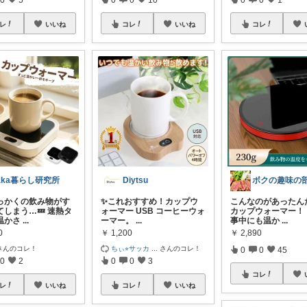
レ
いいね
コレ
いいね
コレ
aka暮らし研究所
Diytsu
ボクの趣味の
っかくの飲み物がす
✨これおすすめ！カップウ
こんなのがあったん
てしまう…💤 速熱タ
ォーマー USB コーヒーウォ
カップウォーマー！
温かさ
...
ーマー。
...
事中にも温か
...
0
￥
1,200
￥
2,890
さんのコレ！
ちぃ⭐︎サッカ
...
さんのコレ！
0
0
45
0
2
0
0
3
コレ
レ
いいね
コレ
いいね