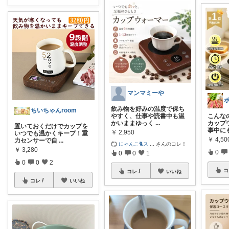
マンマミーや
飲み物を好みの温度で保ち
ちいちゃんroom
やすく、仕事や読書中も温
こんな
かいままゆっく
...
カップ
置いておくだけでカップを
事中に
￥
2,950
いつでも温かくキープ！重
￥
4,50
力センサーで自
...
にゃんこ🐈ス
...
さんのコレ！
￥
3,280
0
0
0
1
0
0
2
コ
コレ
いいね
コレ
いいね