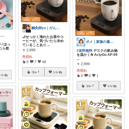
鍼灸師yu｜がんばりすぎない整え習慣
あっさ☀️暮らしをラクにする便利グッズ
🌙せっかく淹れたお茶やコ
ーヒーが、気づいたら冷め
ポメ｜家族の暮らしを少しラクに
 / ほっ
ていることあり
...
たら飲
￥
2,999
#送料無料
デスクの飲み物
を温かく☕ ActyGo AP-09
売切れ
...
0
7
48
￥
2,999
売切れ
コレ
いいね
いいね
0
0
1
コレ
いいね