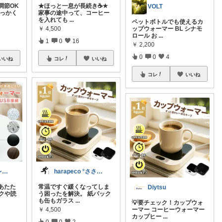
調節OK
★ほっと一息が長続き☕★
VOLT
せっかく
家事の途中って、コーヒー
を入れても
...
ペットボトルでも使えるカ
￥
4,500
ップウォーマー BL シナモ
ロール お
...
1
0
16
￥
2,200
0
0
4
いいね
コレ
いいね
コレ
いいね
灯り暮らしセレクト
harapeco °ささやかな暮らし。
あたた
常温ですぐ緩くなってしま
Diytsu
ークや読
う困ったを解決。 紙パック
も缶もガラス
...
💡要チェック！カップウォ
￥
4,500
ーマー コーヒーウォーマー
カップヒー
...
0
0
2