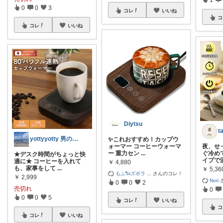
0
0
3
コレ
いいね
コ
コレ
いいね
Diytsu
t
yottyyotty 男の子ママの暮らし
✨これおすすめ！カップウ
ォーマー コーヒーウォーマ
夜、せ
ー 重力セン
...
ぐ冷め
★デスク時間がちょっと快
イプで
適に★ コーヒーを入れて
￥
4,880
も、家事をして
...
￥
5,36
もふ🐑ズボラ
...
さんのコレ！
￥
2,999
Nori
0
0
2
売切れ
0
0
0
5
コレ
いいね
コ
コレ
いいね