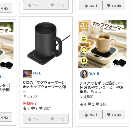
コレ
いいね
コレ
いいね
いいね
Taka
Yuki🫶
まちゃうな/フォロワー様から購入
CIOの「マグウォーマー2」
デスクでもずっと温かい一
☕️♡】
☕️✨ カップウォーマーとQi
杯 冷めやすいコーヒーやお
の合間
...
茶を、ちょ
...
￥
6,980
￥
4,500
掲載終了
4
2
240
0
8
367
コレ
いいね
いいね
コレ
いいね