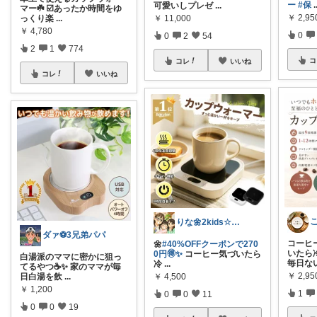
ー
#保
.
可愛いしプレゼ
...
マー☘️ ☑️あったか時間をゆ
￥
2,95
っくり楽
...
￥
11,000
￥
4,780
0
0
2
54
2
1
774
コ
コレ
いいね
コレ
いいね
りな🌼2kids☆毎日をちょっと快適に
ダァ⚽3兄弟パパ
コーヒ
🌼
#40%OFFクーポンで270
いたら
0円🉐✨
コーヒー気づいたら
白湯派のママに密かに狙っ
毎日な
冷
...
てるやつ☕✨ 家のママが毎
￥
2,95
日白湯を飲
...
￥
4,500
￥
1,200
1
0
0
11
0
0
19