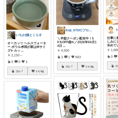
ト
Koji_0704🫟プロフも見てね♪
いちか|猫とくらす
仕事に
＼半額クーポン配布中！5
しみに
0％OFF😱✨／2026年04月1
オーカッツ ヘルスウォータ
冷めて
4日
...
ー ボウル🥣我が家はMサイ
￥
1,68
ズ✨ カッ
...
￥
4,500
￥
2,150～
0
3
1
683
0
0
3
コ
コレ
いいね
コレ
いいね