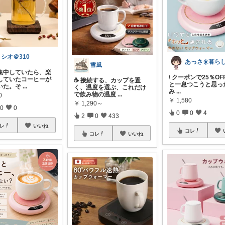
シオ＠310
雪風
集中していたら、楽
\ クーポンで25％OFF
していたコーヒーが
☕ 接続する、カップを置
と一息つこうと思っ
いた。そ
...
く、温度を選ぶ、これだけ
み
...
で飲み物の温度
...
0
￥
1,580
￥
1,290～
0
0
0
0
4
2
0
433
レ
いいね
コレ
コレ
いいね