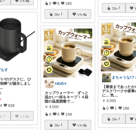
レ
いいね
0
0
285
コレ
コレ
いいね
ばもす
パパのデスクに、ひ
“相棒”が誕生しまし
⭐️めめ⭐️
【最後まであったかい
...
デスクワークや家事
カップウォーマー ずっと
0
に… 気
...
温かい一杯をキープ！４段
了
￥
4,500
階の温度調整で
...
4
838
￥
4,500
0
1
186
0
0
248
レ
いいね
コレ
コレ
いいね