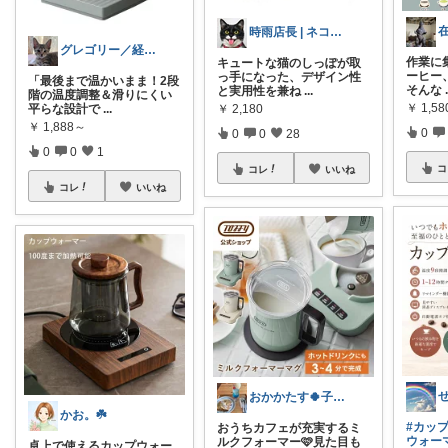
時雨店長 | ネコのいる暮らし
グレゴリー／経由購入感謝です💕
作業に
キュートな猫のしっぽが取
ーヒー
っ手になった、デザイン性
「最後まで温かいまま！2段
そんな
と実用性を兼ね
...
階の温度調整＆滑りにくい
￥
1,58
平らな設計で
...
￥
2,180
￥
1,888～
0
0
0
28
0
0
1
コ
コレ
いいね
コレ
いいね
おかかたす🍀子育て奮闘記💛
かお。☘️
#カッ
おうちカフェが充実するミ
ウォー
ルクフォーマー🩷見た目も
卓上で使えるカップウォー