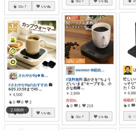
コ
コレ
いいね
コレ
いいね
wanwan ︎✿経由購入に感謝✨✨
さわやかfig🍀食と暮らしを楽しむ
忙しい
#送料無料
温かさを“ちょう
っそり
どいいまま”キープする、小
#さわやかfigのおすすめ
🛍️
た！ CI
さな相棒
...
6/25 23:59まで45
...
￥
6,98
￥
2,999
￥
4,500
掲載終
売切れ
0
0
2
8
0
1
219
2,696
件
コレ
いいね
コ
コレ
いいね