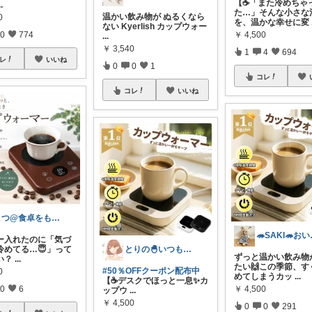
【☕️「また冷めちゃ
..
た…」そんな小さな
温かい飲み物が ぬるくなら
0
を、温かな幸せに変
ない Kyerlish カップウォー
0
774
￥
4,500
...
￥
3,540
1
4
694
レ
いいね
0
0
1
コレ
コレ
いいね
こつ@食卓をもっと楽しく♪
🦔S
ー入れたのに「気づ
冷めてる…😇」って
とりの🐣いつもありがとうございます
ずっと温かい飲み物
い？
...
たい🙌この季節、す
#50％OFFクーポン配布中
0
めてしまうカッ
...
【☕デスクでほっと一息✨カ
0
6
￥
4,500
ップウ
...
￥
4,500
0
0
291