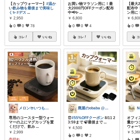
【カップウォーマー】
#温か
お買い物マラソン用に！最
【最大2
い飲み物を最後まで美味し
大2000円OFFクーポン配布
配布中
く✨
#デス
...
中📢✨
...
ン用に
￥
2,950
￥
6,800
￥
6,80
0
0
78
0
0
4
0
コレ
いいね
コレ
いいね
コ
メロン🍈いつも感謝様✨️
廃屋のobaba @ 感謝🙏ほぼ朝コレ
N
専用のコースター型ウォー
⏰
#55%OFFクーポン
8/11 2
オフィ
マーの上にマグカップを置
3:59まで 🍃最後まで
...
量かつ
くだけで、飲み
...
ウォー
￥
4,500
￥
2,999
￥
5,36
0
0
2
売切れ
1