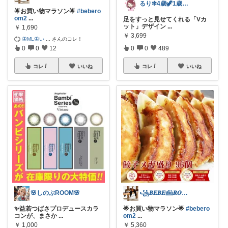
るり❇︎4歳🦖1歳🎀ママ
🌟お買い物マラソン🌟
#bebero
om2
...
足をすっと見せてくれる「Vカ
ット」デザイン
...
￥
1,690
￥
3,699
🦋ML🦋い
...
さんのコレ！
0
0
12
0
0
489
コレ
いいね
コレ
いいね
🌸しのぶROOM🌸
꧁𝑩𝑬𝑩𝑬𓊝𝑹𝑶𝑶𝑴꧂
✨益若つばさプロデュースカラ
🌟お買い物マラソン🌟
#bebero
コンが、まさか
...
om2
...
￥
1,000
￥
5,360