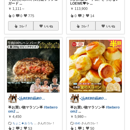
ガード
...
LOEWE🤎✨
...
￥
1,111～
￥
113,900
0
0
775
0
2
14
コレ
いいね
コレ
いいね
꧁𝑩𝑬𝑩𝑬𓊝𝑹𝑶𝑶𝑴꧂
꧁𝑩𝑬𝑩𝑬𓊝𝑹𝑶𝑶𝑴꧂
🌟お買い物マラソン🌟
#bebero
🌟お買い物マラソン🌟
#bebero
om2
...
om2
...
￥
4,450
￥
5,980～
ちょこ☻おうち
...
さんのコレ！
ゆめ
さんのコレ！
2
2
53
1
1
50