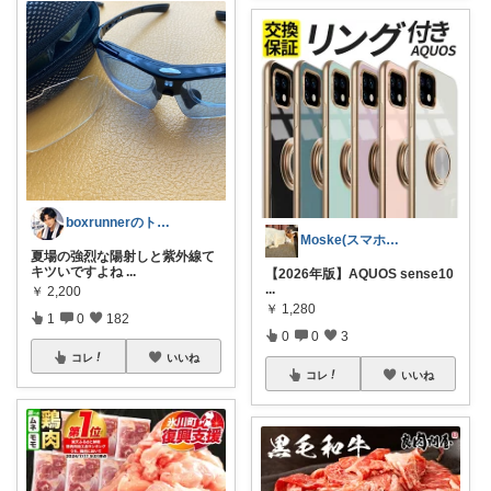
boxrunnerのトレーニングルーム
Moske(スマホ関連)
夏場の強烈な陽射しと紫外線て
キツいですよね
...
【2026年版】AQUOS sense10
...
￥
2,200
￥
1,280
1
0
182
0
0
3
コレ
いいね
コレ
いいね