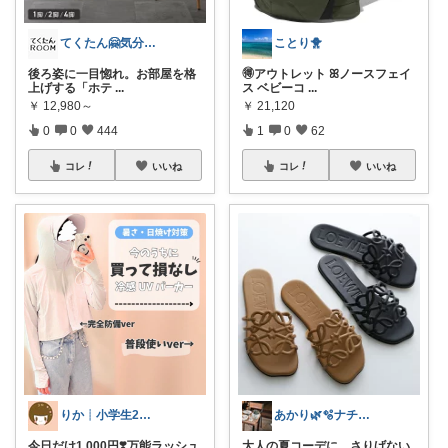
てくたん🤗気分がアガる⤴インテリア雑貨
ことり🐥
後ろ姿に一目惚れ。お部屋を格
🉐アウトレット ꕤノースフェイ
上げする「ホテ
...
ス ベビーコ
...
￥
12,980～
￥
21,120
0
0
444
1
0
62
コレ
いいね
コレ
いいね
りか┊小学生2人4人家族2LDK暮らし
あかり🌿🫧ナチュラル雑貨が好き
今日だけ1,000円❣️万能ラッシュ
大人の夏コーデに、さりげない