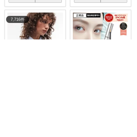
7,716
件
꧁𝑩𝑬𝑩𝑬𓊝𝑹𝑶𝑶𝑴꧂
🌟お買い物マラソン🌟
#bebero
om2
...
kk
￥
11,000
ブルーの爽やかなストライプ柄
チロル ✨皆
...
さんのコレ！
とキーホール（
...
0
0
7
￥
26,800
1
0
3
コレ
いいね
コレ
いいね