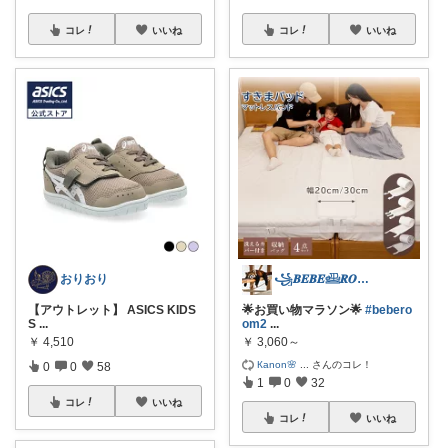
コレ
いいね
コレ
いいね
おりおり
꧁𝑩𝑬𝑩𝑬𓊝𝑹𝑶𝑶𝑴꧂
【アウトレット】 ASICS KIDS
🌟お買い物マラソン🌟
#bebero
S
...
om2
...
￥
4,510
￥
3,060～
Кanon🌸
...
さんのコレ！
0
0
58
1
0
32
コレ
いいね
コレ
いいね