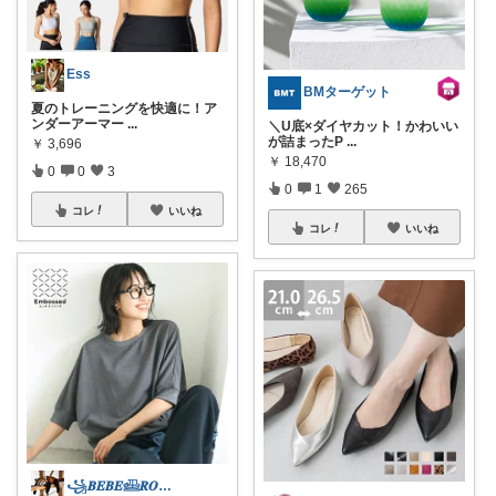
Ess
BMターゲット
夏のトレーニングを快適に！ア
ンダーアーマー
...
＼U底×ダイヤカット！かわいい
が詰まったP
...
￥
3,696
￥
18,470
0
0
3
0
1
265
コレ
いいね
コレ
いいね
꧁𝑩𝑬𝑩𝑬𓊝𝑹𝑶𝑶𝑴꧂