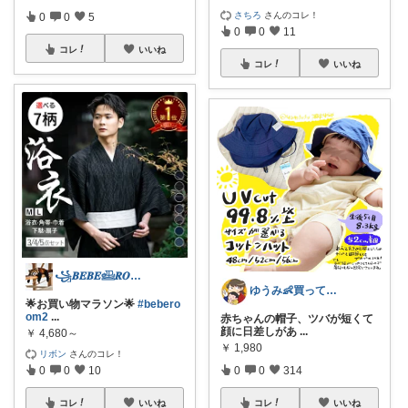
さちろ
さんのコレ！
0
0
5
0
0
11
コレ
いいね
コレ
いいね
꧁𝑩𝑬𝑩𝑬𓊝𝑹𝑶𝑶𝑴꧂
ゆうみ👶買ってよかった育児用品
🌟お買い物マラソン🌟
#bebero
om2
...
赤ちゃんの帽子、ツバが短くて
顔に日差しがあ
...
￥
4,680～
￥
1,980
リボン
さんのコレ！
0
0
10
0
0
314
コレ
いいね
コレ
いいね