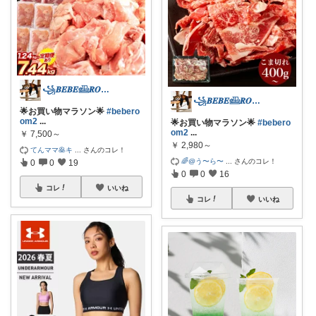
꧁𝑩𝑬𝑩𝑬𓊝𝑹𝑶𝑶𝑴꧂
꧁𝑩𝑬𝑩𝑬𓊝𝑹𝑶𝑶𝑴꧂
🌟お買い物マラソン🌟
#bebero
om2
...
🌟お買い物マラソン🌟
#bebero
om2
...
￥
7,500～
￥
2,980～
てんママ🥞キ
...
さんのコレ！
🌈@う〜ら〜
...
さんのコレ！
0
0
19
0
0
16
コレ
いいね
コレ
いいね