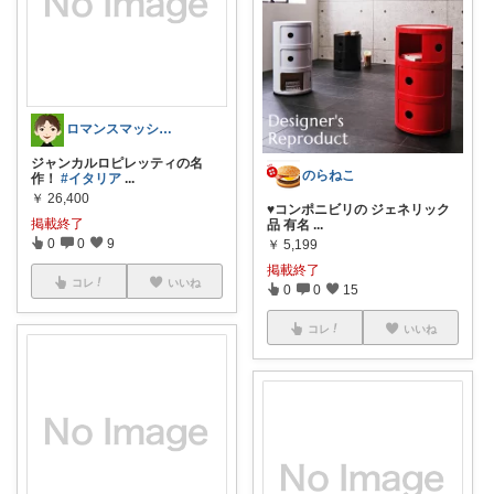
ロマンスマッシュログっていうブログ主
ジャンカルロピレッティの名
のらねこ
作！
#イタリア
...
￥
26,400
♥️コンポニビリの ジェネリック
掲載終了
品 有名
...
0
0
9
￥
5,199
掲載終了
コレ
いいね
0
0
15
コレ
いいね