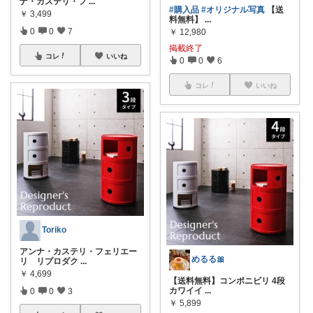
ナ・カステリ・フ
...
#購入品
#オリジナル写真
【送
￥
3,499
料無料】
...
0
0
7
￥
12,980
掲載終了
コレ
いいね
0
0
6
コレ
いいね
Toriko
アンナ・カステリ・フェリエー
めるる🎀
リ リプロダク
...
￥
4,699
【送料無料】コンポニビリ 4段
カワイイ
...
0
0
3
￥
5,899