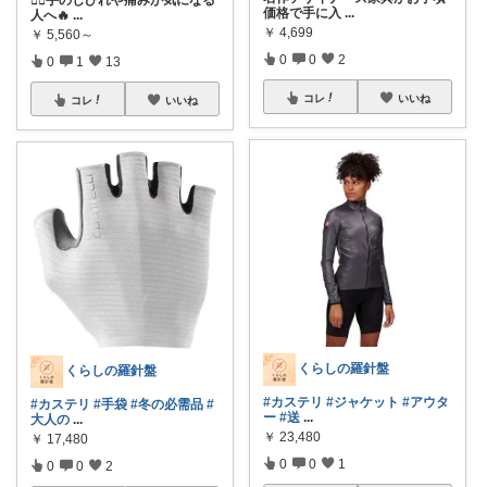
価格で手に入
...
人へ🔥
...
￥
4,699
￥
5,560～
0
0
2
0
1
13
コレ
いいね
コレ
いいね
くらしの羅針盤
くらしの羅針盤
#カステリ
#ジャケット
#アウタ
#カステリ
#手袋
#冬の必需品
#
ー
#送
...
大人の
...
￥
23,480
￥
17,480
0
0
1
0
0
2