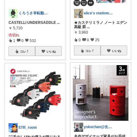
くろうさ🐰転勤族のくらし
alice's statiomery
CASTELLI UNDERSADDLE
...
★カステリミラノ ノート エデン
高級 罫
...
￥
5,720
￥
3,960
売切れ
0
0
25
1
0
532
コレ
いいね
コレ
いいね
yokochan@生活を豊かに
STR_room
​名作デザイナーズ家具がお手頃
🚴‍♂️手のしびれや痛みが気になる