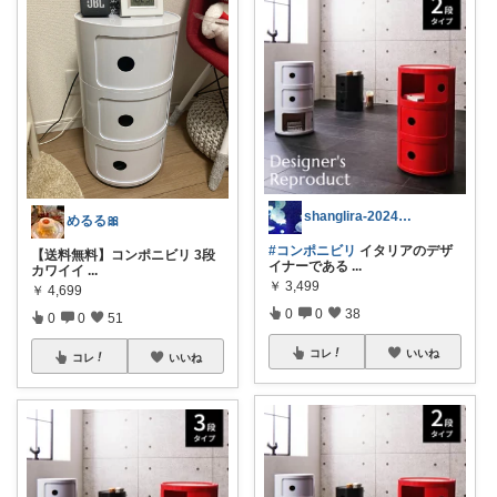
shanglira-2024年のお買い物
めるる🎀
#コンポニビリ
イタリアのデザ
【送料無料】コンポニビリ 3段
イナーである
...
カワイイ
...
￥
3,499
￥
4,699
0
0
38
0
0
51
コレ
いいね
コレ
いいね