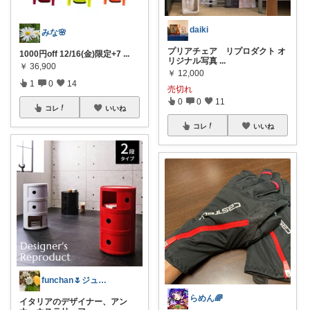
daiki
みな🌸
プリアチェア リプロダクト オ
1000円off 12/16(金)限定+7
...
リジナル写真
...
￥
36,900
￥
12,000
1
0
14
売切れ
0
0
11
コレ
いいね
コレ
いいね
funchan🌷ジュエリー/インテリア
らめん🌈
イタリアのデザイナー、アン