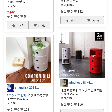
目もオシャ
...
トは、デザ
...
￥
4,180～
￥
2,530
1
0
142
売切れ
0
0
5
コレ
いいね
コレ
いいね
minchoco88 ⇠igも同じ
shanglira-2024年のお買い物
【送料無料】コンポニビリ 2段
イタリアの
...
#コンポニビリ
イタリアのデザ
￥
3,499
イナーである
...
￥
4,980
2
2
116
0
0
128