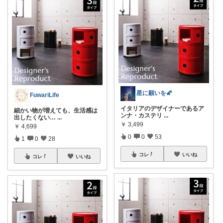
星に願いを🌠
FuwariLife
イタリアのデザイナーであるア
細かい物が増えても、生活感は
ンナ・カステリ
...
出したくない…
...
￥
3,499
￥
4,699
0
0
53
1
0
28
コレ
いいね
コレ
いいね