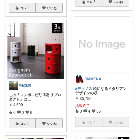
コレ
いいね
コレ
いいね
TMMENA
Maxi28
#ディノス
絵になるイタリアン
デザインの収
...
この「コンポニビリ 3段 リプロ
￥
35,750
ダクト」は
...
￥
4,699
掲載終了
0
4
56
0
0
6
コレ
いいね
コレ
いいね