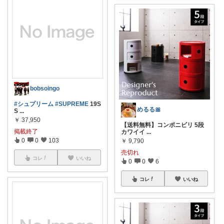
bobsoingo
#シュプリーム
#SUPREME
19S
めるる🎀
S
...
￥
37,950
【送料無料】コンポニビリ 5段
掲載終了
カワイイ
...
0
0
103
￥
9,790
売切れ
コレ
いいね
0
0
6
コレ
いいね