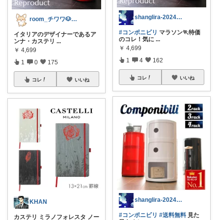
shanglira-2024年のお買い物
room_チワワ🐶コレクションも見てね
#コンポニビリ
マラソン🏃特価
イタリアのデザイナーであるア
のコレ！気に
...
ンナ・カステリ
...
￥
4,699
￥
4,699
1
4
162
1
0
175
コレ
いいね
コレ
いいね
shanglira-2024年のお買い物
KHAN
#コンポニビリ
#送料無料
見た
カステリ ミラノフォレスタ ノー