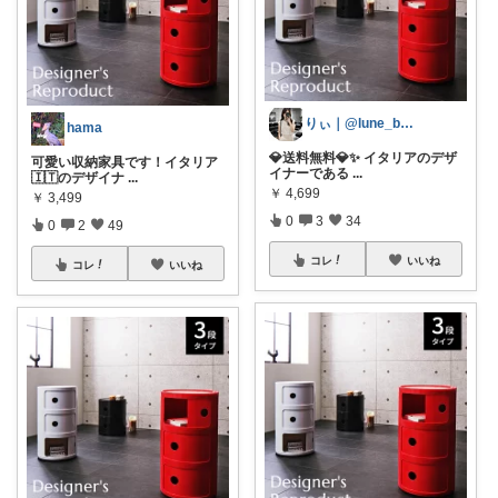
りぃ｜@lune_biyou
hama
💎送料無料💎✨ イタリアのデザ
可愛い収納家具です！イタリア
イナーである
...
🇮🇹のデザイナ
...
￥
4,699
￥
3,499
0
3
34
0
2
49
コレ
いいね
コレ
いいね