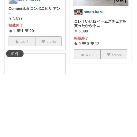
Componibili コンポニビリ アン
smart.kazu
...
￥
5,899
コレ！いいね イームズチェアを
掲載終了
買ったから今
...
1
1
20
￥
5,899
掲載終了
コレ
いいね
0
0
12
41
件
コレ
いいね
羅天道
#オリジナル写真
アンナ・カ
ステリ・フェ
...
￥
5,899
掲載終了
0
0
6