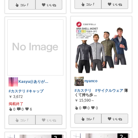
コレ
いいね
コレ
いいね
nyanco
Kasyu@ありがとうございます♡
#カステリ
#サイクルウェア
薄
#カステリ
#キャップ
くて持ち歩
...
￥
3,672
￥
15,590～
掲載終了
0
0
0
0
0
6
コレ
いいね
コレ
いいね