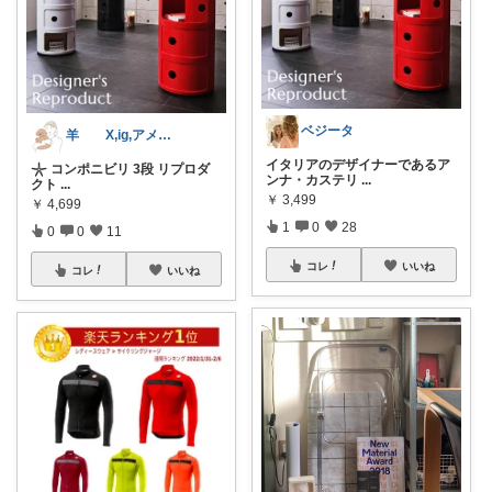
ベジータ
羊 X,ig,アメブロ
イタリアのデザイナーであるア
𓇼 コンポニビリ 3段 リプロダ
ンナ・カステリ
...
クト
...
￥
3,499
￥
4,699
1
0
28
0
0
11
コレ
いいね
コレ
いいね