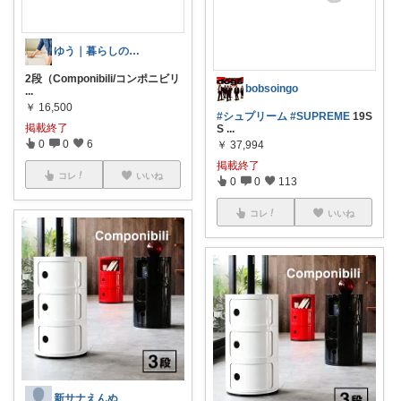
ゆう｜暮らしのお得術
2段（Componibili/コンポニビリ
bobsoingo
...
￥
16,500
#シュプリーム
#SUPREME
19S
掲載終了
S
...
0
0
6
￥
37,994
掲載終了
コレ
いいね
0
0
113
コレ
いいね
新サナえんぬ