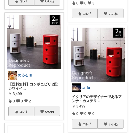
コレ
いいね
0
0
3
コレ
いいね
めるる🎀
【送料無料】コンポニビリ 2段
tu_fu
カワイイ
...
￥
3,499
イタリアのデザイナーであるア
ンナ・カステリ
...
0
0
2
￥
3,499
コレ
いいね
0
0
0
コレ
いいね