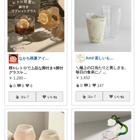
Ami/ 楽しいもの美味しいもの
なかち🧸夏アイテム＆便利グッズ✨
＼極上の口当たりと美しさを、
🧸✨レトロで上品な脚付き⭐️脚付
毎日の食卓に／
...
グラス✨
...
￥
1,452
￥
1,280～
0
1
147
0
0
6
コレ
いいね
コレ
いいね