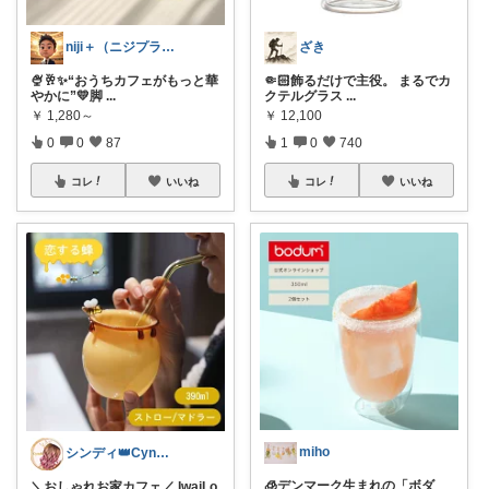
niji＋（ニジプラス）感謝しています
ざき
🍨🥂✨“おうちカフェがもっと華
🤏🏻飾るだけで主役。 まるでカ
やかに”💛脚
...
クテルグラス
...
￥
1,280～
￥
12,100
0
0
87
1
0
740
コレ
いいね
コレ
いいね
miho
シンディ👑Cyndi👑
🧊デンマーク生まれの「ボダ
＼おしゃれお家カフェ／ IwaiLo