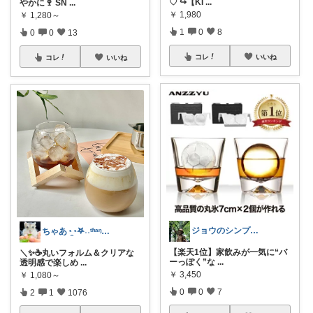
♡ ↪︎【KI
...
やかに🍷 SN
...
￥
1,980
￥
1,280～
1
0
8
0
0
13
コレ
いいね
コレ
いいね
ジョウのシンプルで心地よいくらし
ちゃあ◔̯◔‪𖤐˒˒ᵗʱᵃᵑᵏᵧₒᵤ
【楽天1位】家飲みが一気に“バ
＼✨☕丸いフォルム＆クリアな
ーっぽく”な
...
透明感で楽しめ
...
￥
3,450
￥
1,080～
0
0
7
2
1
1076