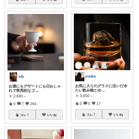
yuuka
eik
お気に入りのグラスに注いだ冷
お酒にもデザートにも◎おしゃ
たい飲み物とゆ
...
れで実用的なゴ
...
￥
3,450～
￥
2,680～
0
0
17
0
7
264
コレ
いいね
コレ
いいね