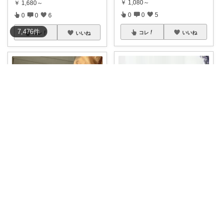
￥
1,080～
￥
1,680～
0
0
5
0
0
6
7,476
件
コレ
いいね
コレ
いいね
ぴろぴろ
りえ🌸ごきげんな暮らし🏠🌿
洗練された北欧デザインが魅力
🌸
#カクテルグラス
脚付きデザ
のグラス！
...
ートグラス
...
￥
5,500
￥
1,280～
0
0
6
0
0
4
コレ
いいね
コレ
いいね