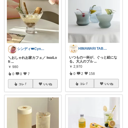
HIMAWARI TABLE🌼
シンディ👑Cyndi👑
いつもの一杯が、ぐっと絵にな
＼おしゃれお家カフェ／ IwaiLo
る。大人のブル
...
ft
...
￥
2,970
￥
980
0
2
158
0
0
7
コレ
いいね
コレ
いいね