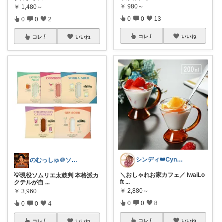
￥
980～
￥
1,480～
0
0
13
0
0
2
コレ
いいね
コレ
いいね
シンディ👑Cyndi👑
のむっしゅ＠ソムリエの厳選酒🍻
＼おしゃれお家カフェ／ IwaiLo
💡現役ソムリエ太鼓判 本格派カ
ft
...
クテルが自
...
￥
2,880～
￥
3,960
0
0
8
0
0
4
コレ
いいね
コレ
いいね