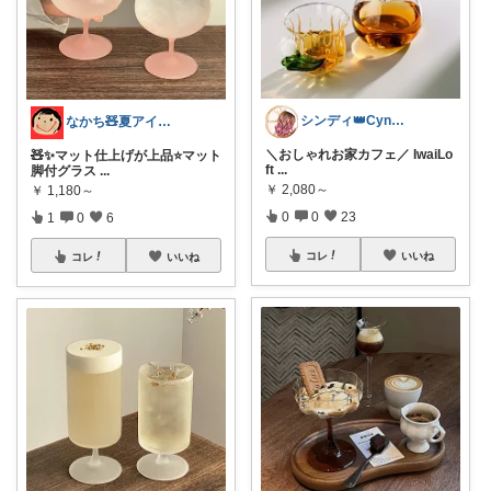
シンディ👑Cyndi👑
なかち🧸夏アイテム＆便利グッズ✨
＼おしゃれお家カフェ／ IwaiLo
🧸✨マット仕上げが上品⭐️マット
ft
...
脚付グラス
...
￥
2,080～
￥
1,180～
0
0
23
1
0
6
コレ
いいね
コレ
いいね