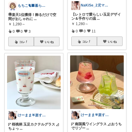
NaKiSe_2児ママ🌸訪問感謝です
もちこ🐈‍⬛暮らしのお気に入り🌷
【レトロで愛らしい玉足デザイ
🉐楽天1位獲得！飾るだけで空
ン＆手作りの温
...
間がおしゃれに
...
￥
1,280～
￥
1,280～
0
0
11
0
0
3
コレ
いいね
コレ
いいね
けーまま𖤐楽する家づくり☀︎*.｡
けーまま𖤐楽する家づくり☀︎*.｡
◸ 南国風ワイングラス ◿ おうち
◸ 桜桃柄 玉足カクテルグラス ◿
でリゾー
...
ちょっ
...