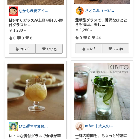
さとこみ（～8/4 感謝🙏）
なかち🧸夏アイテム＆便利グッズ✨
蓮華型グラスで、贅沢なひとと
🧸✨すりガラスが上品⭐️美しい脚
きを演出。美し
...
付グラス✨
...
￥
1,280～
￥
1,280～
0
0
44
0
0
6
コレ
いいね
コレ
いいね
mAm｜大人のご褒美セレクト
ぴこ🌈ママ✖️お洒落✖️お得
一杯の時間を、ちょっと特別に
レトロな脚付グラスで食卓が華