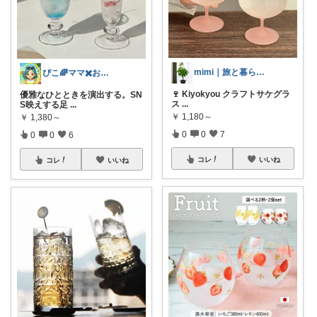
mimi｜旅と暮らし ✈️🌿
ぴこ🌈ママ✖️お洒落✖️お得
🍷 Kiyokyou クラフトサケグラ
優雅なひとときを演出する。SN
ス
...
S映えする足
...
￥
1,180～
￥
1,380～
0
0
7
0
0
6
コレ
いいね
コレ
いいね