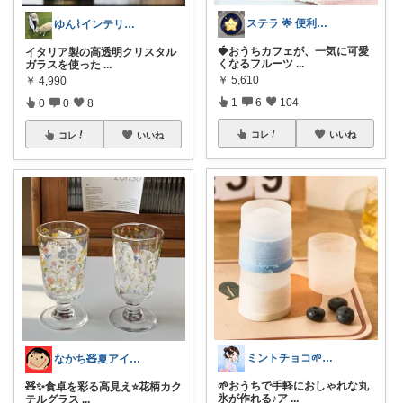
ステラ 🌟 便利グッズと素敵なアイテム
ゆん⌇インテリアと生活雑貨がメイン🧸
🍓おうちカフェが、一気に可愛
イタリア製の高透明クリスタル
くなるフルーツ
...
ガラスを使った
...
￥
5,610
￥
4,990
1
6
104
0
0
8
コレ
いいね
コレ
いいね
ミントチョコ🌱いつもありがとう
なかち🧸夏アイテム＆便利グッズ✨
🌱おうちで手軽におしゃれな丸
🧸✨食卓を彩る高見え⭐️花柄カク
氷が作れる♪ア
...
テルグラス
...