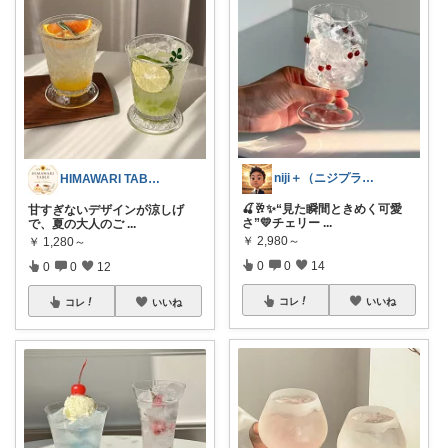
niji＋（ニジプラス）感謝しています
HIMAWARI TABLE🌼
🍒🥂✨“見た瞬間ときめく可愛
甘すぎないデザインが涼しげ
さ”💛チェリー
...
で、夏の大人のご
...
￥
2,980～
￥
1,280～
0
0
14
0
0
12
コレ
いいね
コレ
いいね