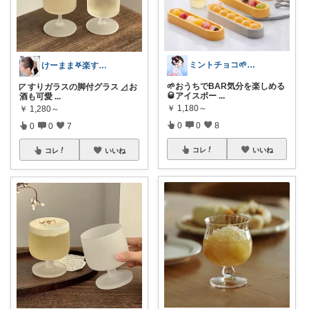
ミントチョコ🌱いつもありがとう
けーまま𖤐楽する家づくり☀︎*.｡
🌱おうちでBAR気分を楽しめる
◸ すりガラスの脚付グラス ◿ お
🥃アイスボー
...
酒も可愛
...
￥
1,180～
￥
1,280～
0
0
8
0
0
7
コレ
いいね
コレ
いいね