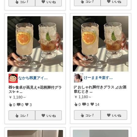
コレ
いいね
コレ
いいね
けーまま𖤐楽する家づくり☀︎*.｡
なかち🧸夏アイテム＆便利グッズ✨
◸ おしゃれ脚付きグラス ◿ お酒
🧸✨食卓が高見え⭐️花柄脚付グラ
飲むとき
...
ス✨ ⭐
...
￥
1,180～
￥
1,180～
0
0
14
0
0
3
コレ
いいね
コレ
いいね