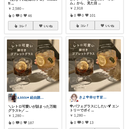
ム」から、見た目
...
ft
...
￥
2,918
￥
2,580～
0
0
101
0
0
46
コレ
いいね
コレ
いいね
きよ🌹幸せ🎐皆様のお心遣いに感謝💖
a.kklo♥ 経由購入感謝です💕
🌹パフェグラスにしたい🍹 エン
＼レトロ可愛いが詰まった万能
トリーでポイ
...
グラス✨／
...
￥
1,280～
￥
1,280～
0
0
13
0
0
187