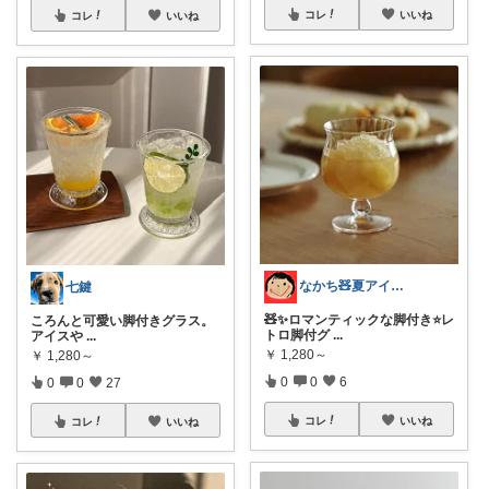
コレ
いいね
コレ
いいね
なかち🧸夏アイテム＆便利グッズ✨
七鍵
🧸✨ロマンティックな脚付き⭐️レ
ころんと可愛い脚付きグラス。
トロ脚付グ
...
アイスや
...
￥
1,280～
￥
1,280～
0
0
6
0
0
27
コレ
いいね
コレ
いいね