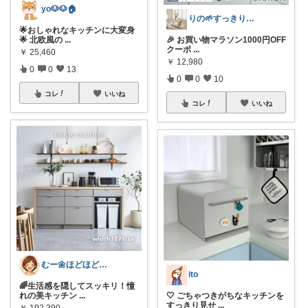
yo🐶🐶🏠
りの🌱すっきり×お気に入りの暮らし
🌟おしゃれなキッチンに大変身
🌟 北欧風の
...
🎉 お買い物マラソン1000円OFF
クーポ
...
￥
25,460
￥
12,980
0
0
13
0
0
10
コレ
いいね
コレ
いいね
むー🌼ほどほど生活🌼
ito
🌈生活感を隠してスッキリ！憧
れの美キッチン
...
🤍 ごちゃつきがちなキッチンを
すっきり見せ
...
￥
192,390～