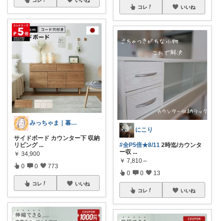
コレ
いいね
みっちゃま｜暮らし整うお買い物🌿
にこり
サイドボード カウンター下 収納
リビング
...
#全P5倍★8/11
2時迄/カウンタ
ー収
...
￥
34,900
￥
7,810～
0
0
773
0
0
13
コレ
いいね
コレ
いいね