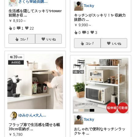
さくら🌸経由購入ありがとう😊
Tocky
生活感を隠してスッキリ✨tower
前開き収
...
キッチンがスッキリ！✨ 収納力
抜群の
...
￥
8,910～
￥
9,990～
0
1
22
0
0
3
コレ
いいね
コレ
いいね
ゆみかん⭐︎大人の暮らし研究室
Tocky
フラップ扉で生活感を隠せる幅
39cm収納ボ
...
おしゃれで便利なキッチンラッ
ク✨ キ
...
￥
5,780