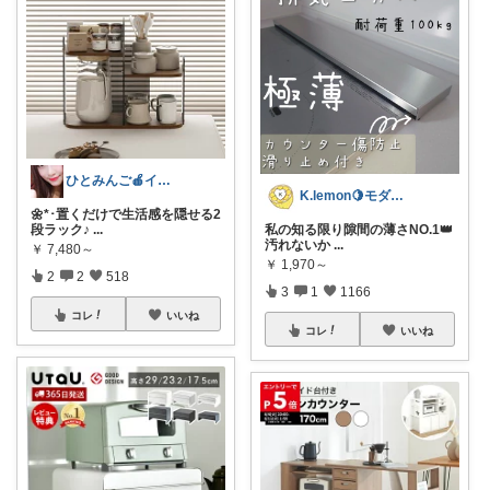
ひとみんご🍎‪インテリア雑貨
K.lemon🍋モダン+家事楽+🐶
🌼*･置くだけで生活感を隠せる2
段ラック♪
...
私の知る限り隙間の薄さNO.1👑
汚れないか
...
￥
7,480～
￥
1,970～
2
2
518
3
1
1166
コレ
いいね
コレ
いいね