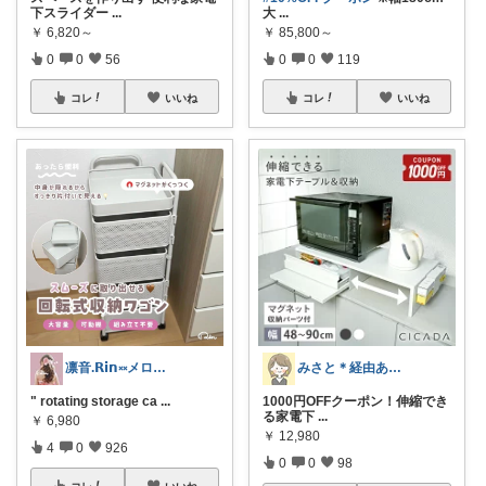
下スライダー
...
大
...
￥
6,820～
￥
85,800～
0
0
56
0
0
119
コレ
いいね
コレ
いいね
凛音.𝗥𝗶𝗻༝༝メロウな暮らし🧸
みさと＊経由ありがとうございます🧡
" rotating storage ca
...
1000円OFFクーポン！伸縮でき
る家電下
...
￥
6,980
￥
12,980
4
0
926
0
0
98
コレ
いいね