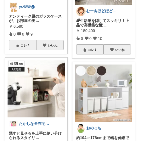
yo🐶🐶🏠
むー🌼ほどほど生活🌼
アンティーク風のガラスケース
が、お部屋の美
...
🌈生活感を隠してスッキリ！上
品で高機能な憧
...
￥
6,580
￥
180,400
0
0
9
0
0
10
コレ
いいね
コレ
いいね
たかしな＠在宅ワーカー
おのっち
隠すと見せるを上手に使い分け
られるスタイリ
...
約104～178cmまで幅を伸縮で