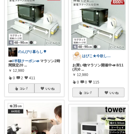
のんびり暮らし🌳
はぴこ★今欲しい厳選アイテム
📣
#半額クーポン📣
マラソン2時
間限定20
...
お買い物マラソン開催中📣 8/11
(月)0
...
￥
12,980
￥
12,980
0
2
411
0
0
115
コレ
いいね
コレ
いいね