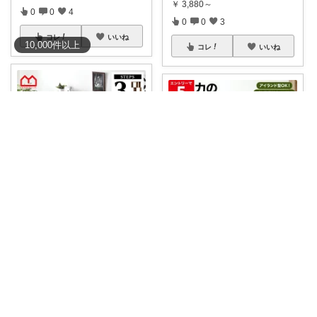
￥
3,880～
0
0
4
0
0
3
コレ
いいね
10,000
件
以上
コレ
いいね
pokke
ACFIELD🍀 ご購入感謝です
本や小物をしまいながら、お部
屋の雰囲気も整
...
🉐エントリーでポイント5倍! 8/
4 20
...
￥
5,990
￥
24,990
0
0
4
0
0
80
コレ
いいね
コレ
いいね