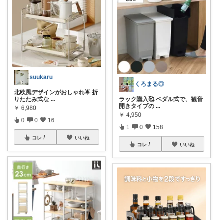
suukaru
くろまる◎
北欧風デザインがおしゃれ🌟 折
りたたみ式な
...
ラック購入🥰 ペダル式で、観音
開きタイプの
...
￥
6,980
￥
4,950
0
0
16
1
0
158
コレ
いいね
コレ
いいね