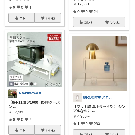
￥
17,500
0
0
4
0
0
24
コレ
いいね
コレ
いいね
🌷tabimawa🌷
暁ROOM🩶 ときめく暮らしのセレクト
【8/4-11限定1000円OFFクーポ
ン
...
【マット調 卓上ラック🤍】 シン
プルなのに
...
￥
12,980
￥
4,980～
0
0
7
1
0
283
コレ
いいね
コレ
いいね