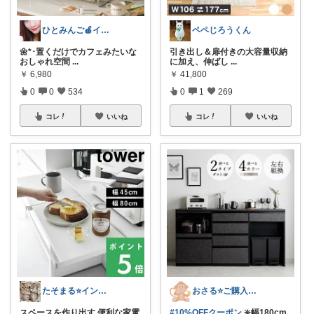
ひとみんご🍎‪インテリア雑貨
ペペじろうくん
🌼*･置くだけでカフェみたいな
引き出し＆扉付きの大容量収納
おしゃれ空間
...
に加え、伸ばし
...
￥
6,980
￥
41,800
0
0
534
0
1
269
コレ
いいね
コレ
いいね
たそまる⭐️インテリア雑貨
おさる⭐ご購入感謝🐹
スペースを作り出す 便利な家電
#10%OFFクーポン
❇️幅180cm