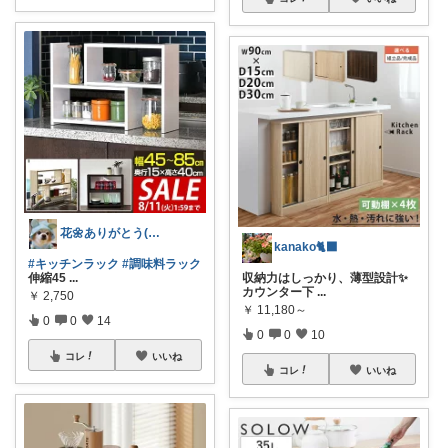
花🌼ありがとう(*･ω･)*_ _)ﾍ
kanako🐈‍⬛
#キッチンラック
#調味料ラック
伸縮45
...
収納力はしっかり、薄型設計✨
カウンター下
...
￥
2,750
￥
11,180～
0
0
14
0
0
10
コレ
いいね
コレ
いいね