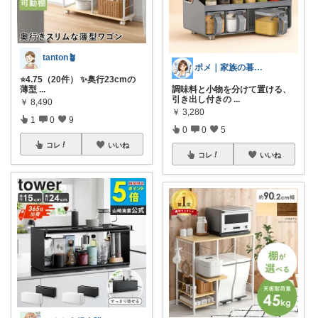
tanton🪴
ポメ｜家族の暮らしを少しラクに
⭐4.75（20件） ✨奥行23cmの
薄型
...
調味料と小物を分けて置ける、
引き出し付きの
...
￥
8,490
￥
3,280
1
0
9
0
0
5
コレ
いいね
コレ
いいね