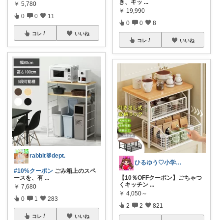
き、キッ
...
￥
5,780
￥
19,990
0
0
11
0
0
8
コレ
いいね
コレ
いいね
rabbit🐰dept.
ひるゆう♡小学生2児ママ
#10%クーポン
ごみ箱上のスペ
ースを、有
...
【10％OFFクーポン】ごちゃつ
くキッチン
...
￥
7,680
￥
4,050～
0
1
283
2
2
821
コレ
いいね