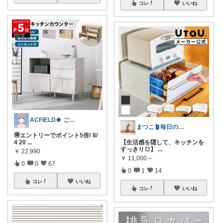
コレ
いいね
ACFIELD🍀 ご購入感謝です
まつこ🪴毎日のくらし、ちょっと心地よく
🉐エントリーでポイント5倍! 8/
4 20
...
【生活感を隠して、キッチンを
すっきり🍞】
...
￥
22,990
￥
11,000～
0
0
67
0
1
14
コレ
いいね
コレ
いいね