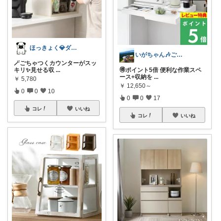
ほっきょく💎ダイヤモンド会員💎
いがちゃん🎶ご購入感謝です🎶
🪄ごちゃつくカウンターがスッ
キリ✨見せる収
...
🉐ポイント5倍 便利な作業スペ
ース+収納を
...
￥
5,780
￥
12,650～
0
0
10
0
0
17
コレ
いいね
コレ
いいね