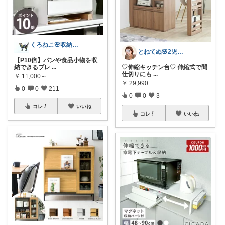
くろねこ🌸収納＆キッチン整理
とねてぬ🌸2児ママ✿毎日をラク&快適に
【P10倍】パンや食品小物を収
納できるブレ
...
♡伸縮キッチン台♡ 伸縮式で間
仕切りにも
...
￥
11,000～
￥
29,990
0
0
211
0
0
3
コレ
いいね
コレ
いいね