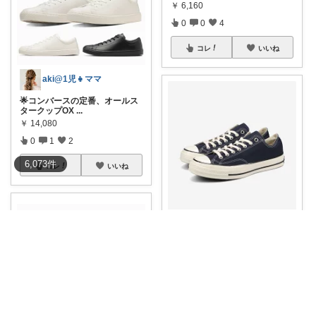
￥
6,160
0
0
4
コレ
いいね
aki@1児👧ママ
🌟コンバースの定番、オールス
タークップOX
...
￥
14,080
0
1
2
6,073
件
コレ
いいね
riku
発売されたばかりのCONVERS
E ALL
...
￥
12,650
0
0
20
コレ
いいね