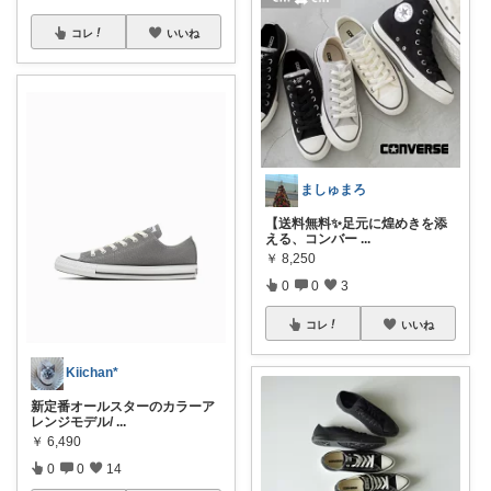
コレ
いいね
ましゅまろ
【送料無料✨足元に煌めきを添
える、コンバー
...
￥
8,250
0
0
3
コレ
いいね
Kiichan*
新定番オールスターのカラーア
レンジモデル/
...
￥
6,490
0
0
14