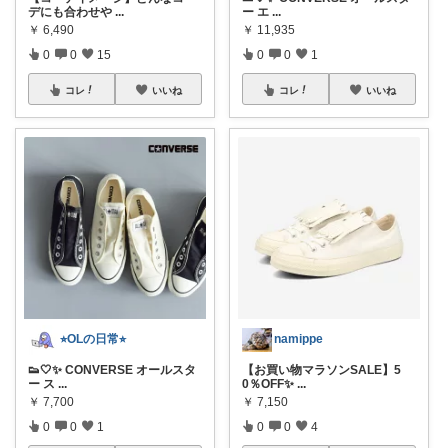
デにも合わせや
...
ー エ
...
￥
6,490
￥
11,935
0
0
15
0
0
1
コレ
いいね
コレ
いいね
⭐︎OLの日常⭐︎
namippe
👟🤍✨ CONVERSE オールスタ
【お買い物マラソンSALE】5
ー ス
...
0％OFF✨
...
￥
7,700
￥
7,150
0
0
1
0
0
4