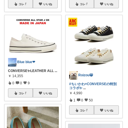
コレ
いいね
コレ
いいね
Blue blue❤︎
CONVERSE✨LEATHER ALL
...
Roizou😸
￥
14,355
0
0
9
#ちいかわ×CONVERSEの特別
コラボ✨
...
￥
4,990
コレ
いいね
1
0
50
コレ
いいね