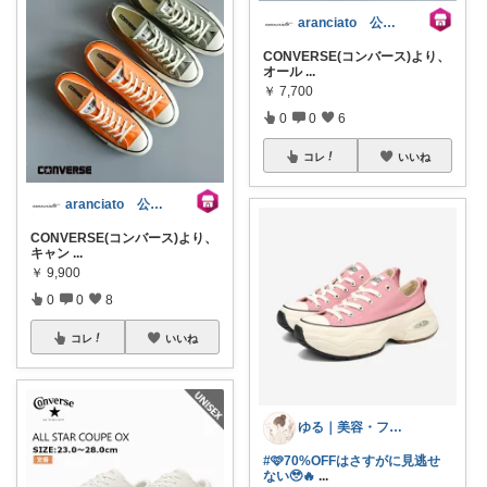
aranciato 公式アカウント
CONVERSE(コンバース)より、
オール
...
￥
7,700
0
0
6
コレ
いいね
aranciato 公式アカウント
CONVERSE(コンバース)より、
キャン
...
￥
9,900
0
0
8
コレ
いいね
ゆる｜美容・ファッション
#🩷70%OFFはさすがに見逃せ
ない🥹🔥
...