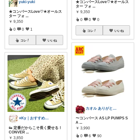
★コンバースLove♡★オールス
yuki-yuki
ター フォ
...
★コンバースLove♡★オールス
￥
9,350
ター フォ
...
0
0
0
￥
9,350
0
0
1
コレ
いいね
コレ
いいね
カオル ありがとうございます🍀
〜コンバース AS LP PUMPS S
⭐️Ky｜おすすめセレクト⭐️
A
...
👟 定番だからこそ長く愛せる！
￥
3,990
CONVER
...
0
6
90
￥
3,850