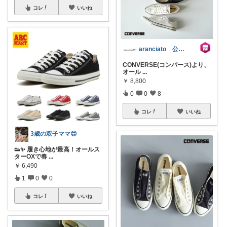
コレ
いいね
aranciato 公式アカウント
CONVERSE(コンバース)より、
オール
...
￥
8,800
0
0
8
コレ
いいね
3歳の双子ママ😍
👟✨ 履き心地が最高！オールス
ターOXで春
...
￥
6,490
1
0
0
コレ
いいね