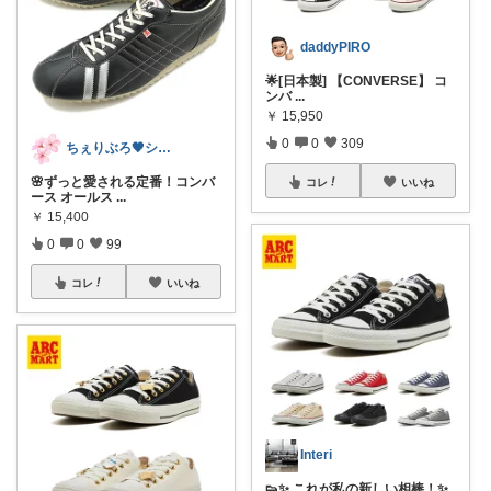
daddyPIRO
🌟[日本製] 【CONVERSE】 コ
ンバ
...
￥
15,950
0
0
309
ちぇりぶろ🖤シンプルモダン🤍
🌸ずっと愛される定番！コンバ
コレ
いいね
ース オールス
...
￥
15,400
0
0
99
コレ
いいね
Interi
👟✨ これが私の新しい相棒！✨