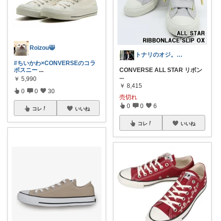
Roizou😸
トナリのオジ。 40代からのイケオジ計画
#ちいかわ×CONVERSEのコラ
ボスニー
...
CONVERSE ALL STAR リボン
...
￥
5,990
￥
8,415
0
0
30
売切れ
0
0
6
コレ
いいね
コレ
いいね