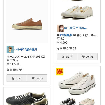
ゆりか♡ときめく暮らしと服✨️
❤️
#送料無料
❤️ 詳しくは、楽天
市場か
...
￥
4,990
0
0
14
ハル🏘️30歳の生活
オールスター エイジド AG OX
コレ
いいね
ローカ
...
￥
11,550
0
0
3
コレ
いいね