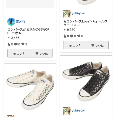
yuki-yuki
★コンバースLove♡★オールス
雪月花
ター フォ
...
コンバースがまさかの55%OF
￥
9,350
F…!?😳👟
...
0
0
0
￥
3,465
0
0
9
コレ
いいね
コレ
いいね
yuki-yuki