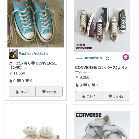
Fashion Addict☺︎
aranciato 公式アカウント
クーポン有り🉐 CONVERSE
【公式】
...
CONVERSE(コンバース)よりオ
ールス
...
￥
11,550
￥
9,350
0
0
9
0
0
4
コレ
いいね
コレ
いいね