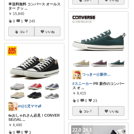
🌟送料無料 コンバース オールス
ター クッ
...
￥
15,840
0
1
245
コレ
いいね
つっきー@新作アイテム
#スニーカー
PR 新作のコンバー
ス オ
...
￥
8,415
0
0
23
iri@1児ママ👶
コレ
いいね
👟おしゃれさん必見！CONVER
SEのAL
...
￥
6,490
0
0
3