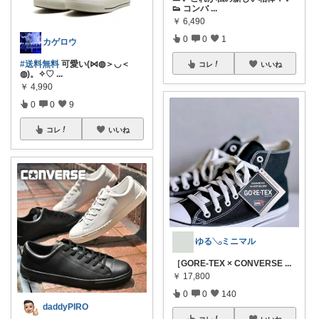
👟 コンバ
...
￥
6,490
0
0
1
カゲロウ
#送料無料
可愛い(⋈◍＞◡＜
コレ
いいね
◍)。✧♡
...
￥
4,990
0
0
9
コレ
いいね
ゆる𓂅ミニマル
［GORE-TEX × CONVERSE
...
￥
17,800
0
0
140
daddyPIRO
コレ
いいね