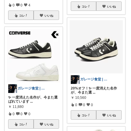
0
0
4
コレ
いいね
コレ
いいね
ガレージ食堂 | 開業準備中
20%オフ！✨ 一度消えた名作
ガレージ食堂 | 開業準備中
が、今また選
...
✨ 一度消えた名作が、今また選
￥
10,560
ばれています
...
0
0
0
￥
11,880
0
0
0
コレ
いいね
コレ
いいね