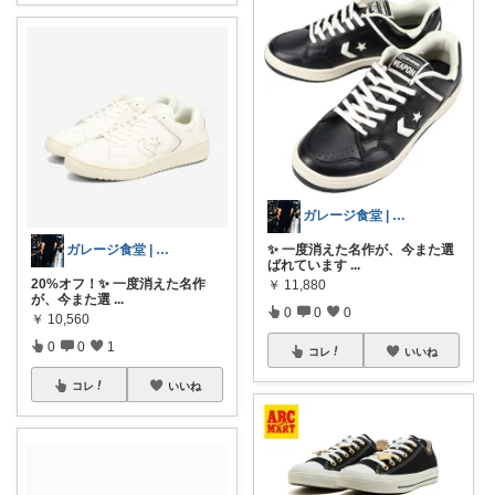
ガレージ食堂 | 開業準備中
✨ 一度消えた名作が、今また選
ガレージ食堂 | 開業準備中
ばれています
...
20%オフ！✨ 一度消えた名作
￥
11,880
が、今また選
...
0
0
0
￥
10,560
0
0
1
コレ
いいね
コレ
いいね