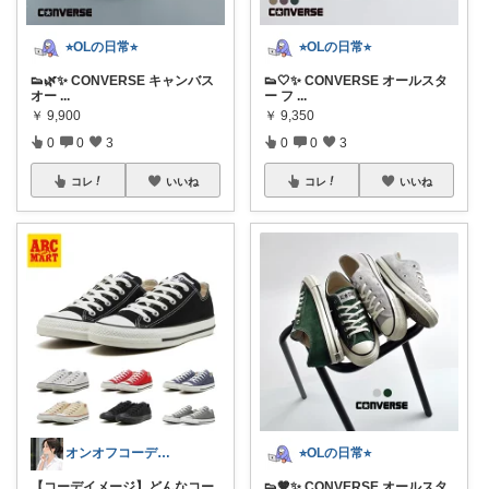
⭐︎OLの日常⭐︎
⭐︎OLの日常⭐︎
👟🌿✨ CONVERSE キャンバス
👟🤍✨ CONVERSE オールスタ
オー
...
ー フ
...
￥
9,900
￥
9,350
0
0
3
0
0
3
コレ
いいね
コレ
いいね
オンオフコーデと在宅ワーク💕@すずさか
⭐︎OLの日常⭐︎
【コーデイメージ】どんなコー
👟🤎✨ CONVERSE オールスタ