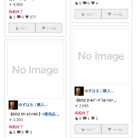
0
0
4
￥
9,900
掲載終了
コレ
いいね
1
0
577
コレ
いいね
ゆずはる｜購入感謝しております🍀💐
《ﾙｸｴ2 ｵｰﾙﾊﾟｰﾊﾟｽﾛｰｼｮﾝ
...
ゆずはる｜購入感謝しております🍀💐
￥
2,695
掲載終了
《ﾙｸｴ2 ｸﾘｰﾑｲﾝﾐﾙｸ 》
#愛用品
...
0
1
2
￥
3,300
掲載終了
コレ
いいね
0
0
3