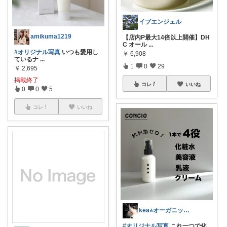
イブエンジェル
amikuma1219
【店内P最大14倍以上開催】DH
C オール
...
#オリジナル写真
いつも愛用し
￥
6,908
ているナ
...
1
0
29
￥
2,695
掲載終了
コレ
いいね
0
0
5
コレ
いいね
kea⭐︎オーガニックアイテム
#オリジナル写真
これ一つで化