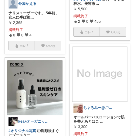
外套かえる
粧水、美容液
...
￥
5,500
ナリスユーザーです。 5年前、
掲載終了
友人に半ば強
...
2
0
455
￥
2,365
掲載終了
コレ
いいね
0
0
4
コレ
いいね
ちょろみー@ご購入ありがとうございます🙏
オールパーパスローションで肌
kea⭐︎オーガニックアイテム
を整えあとはこ
...
￥
3,300
#オリジナル写真
①洗顔後すぐ
掲載終了
にブースター
...