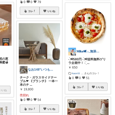
0
0
79
コレ
いいね
𝐌𝐢𝐤𝐚🕊𓂃無添加な暮らし
然の恵
- ̗̀📢580円 - ̗̀📢送料無料ゲリ
蜜🍯
ラ企画中！ - ̗̀
...
￥
650
なお148*いつもありがとうございます
kaori🌷
...
さんのコレ！
チーク・ガラスサイドテー
0
0
51
ブル❤︎ 《ブランチ》 一本一
本のチ
...
コレ
いいね
￥
19,800
いいね
売切れ
0
0
54
コレ
いいね