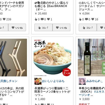
ランドバーチを使用
🌿📚北欧のやさしい温もり
🍊おいしくてヘルシ
欧デザインのマガジ
を感じる【Eau BRANCH
ジータイム！ サジ
ク。 ナ
...
（オー
...
ジュース
...
60
￥
20,460
￥
4,094
0
239
0
0
1
0
0
16
レ
いいね
コレ
いいね
コレ
楽天推しチャン
おいしいよりみち
みみやんᕷ·͜· ︎︎
かけの本は、木の枝
🍜濃厚がっつり醤油味！二
🌟希少な有機栽培
というコンセプトが
郎系ラーメン2食セット✨ が
（BIOCA）
#エキス
ぎる✨「
...
っつ
...
ージンオ
...
60
￥
1,480
￥
3,600
掲載終了
0
5
0
0
13