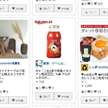
0
2
222
レ
いいね
コレ
いいね
コレ
amimiko🐈‍⬛🐈️
健康、ゲームお役立ち情報
サイドテーブル♡何
🍅✨「これ1本で本格イタリ
ても映えそうです💠
アン気分🇮🇹」✨🍝 アルチ
💐✨お礼✨💐 ❤️P10
️
...
ェネロの
...
ガレットをご自宅で
ッ
...
00
￥
734
￥
1,080
1
0
3
0
8
0
0
25
コレ
いいね
レ
いいね
コレ