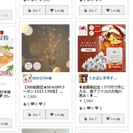
コレ
いいね
コレ
いいね
いいね
ゆか@1m🎀
うさぱん🐰🐰すあゆんのお世話係
とら🌈 healthy_simple
【300枚限定★50％OFFク
🍵創業祭記念！777円で手に
ーポン 11/11 1:59迄】
...
入る、南アフリカの大地の
倍‼️本格
恵み！🍵
...
 ガレ
￥
2,880
￥
1,080
0
0
3
0
0
3
コレ
いいね
コレ
いいね
いいね