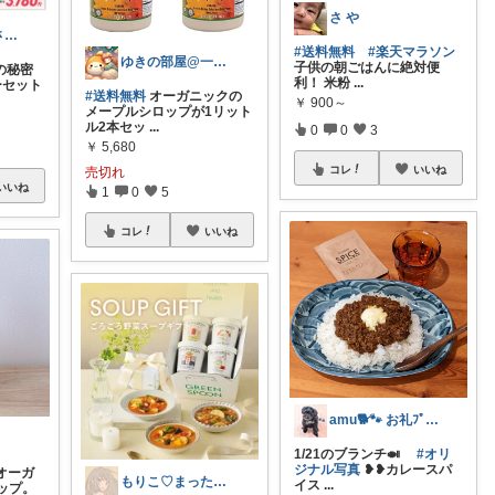
さ や
🐰モフモフうさーず🐰
#送料無料
#楽天マラソン
ゆきの部屋@一人暮らし
子供の朝ごはんに絶対便
の秘密
利！ 米粉
...
ーセット
#送料無料
オーガニックの
￥
900～
メープルシロップが1リット
ル2本セッ
...
0
0
3
￥
5,680
コレ
いいね
売切れ
いいね
1
0
5
コレ
いいね
amu🐕🐾 お礼ﾌﾟﾛﾌ🍀
1/21のブランチ🍛
#オリ
ジナル写真
❥❥カレースパ
i オーガ
もりこ♡まったりスローらいふ🤤🦥💕
イス
...
ップ。