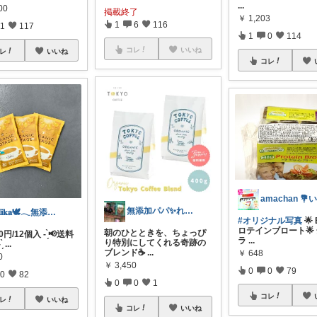
...
00
掲載終了
￥
1,203
1
6
116
1
117
1
0
114
コレ
いいね
レ
いいね
コレ
無添加パパ✨れん オーガニックの暮らし
𝐌𝐢𝐤𝐚🕊𓂃無添加な暮らし
#オリジナル写真
🌟 
ロテインブロート🌟
朝のひとときを、ちょっぴ
780円/12個入 - ̗̀📢送料
ラ
...
り特別にしてくれる奇跡の
̗
...
ブレンド☕️
...
￥
648
0
￥
3,450
0
0
79
0
82
0
0
1
コレ
レ
いいね
コレ
いいね