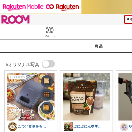
ROOM
Feed
商品
#オリジナル写真
こつ@食卓をもっと楽しく♪
ぷにぷにん🐸💐7月おやすみします🙏