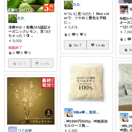
D.D.
✨ついに見つけた！ Mee col
orで、ツヤめく髪色を手軽
D.D.
☕️朝
に
...
オーガ
ーはい
🍋爽やか！有機JAS認証オ
￥
5,478
ーガニックレモン、見つけ
￥
7,0
0
0
0
ちゃった！🍋
...
1
￥
9,000
コレ
いいね
掲載終了
コ
0
0
0
コレ
いいね
𝐌𝐢𝐤𝐚🕊𓂃無添加な暮らし
- ̗̀📢1980円/500g - ̗̀📢無添加
セルロース無
...
- ̗̀📢9,
📢買い
つぐみ📛
￥
2,490