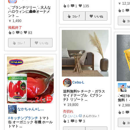
￥
12,1
0
1
135
˗ˏˋブランチツリーˎˊ˗ 大人な
0
ハロウィンに👻🎃オーナメ
ント
...
コレ
いいね
￥
1,490
コ
掲載終了
0
0
83
コレ
いいね
Cebu-L
送料無料✨ チーク・ガラス
サイドテーブル 《ブラン
- ̗̀📢2
チ》リゾート
...
無料！ - ̀
￥
19,800
￥
2,98
なかちゃん⭐️しばらくお休みします
売切れ
0
こいこい🐱
さんのコレ！
#キッチンブランチ
トマト
1
0
3
缶 オーガニック 有機 ホール
コ
トマト
...