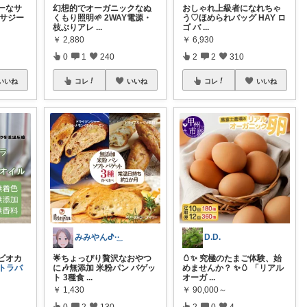
ーなサ
幻想的でオーガニックなぬ
おしゃれ上級者になれちゃ
ーサジー
くもり照明🌱 2WAY電源・
う♡ほめられバッグ HAY ロ
枝ぶりアレ
...
ゴ バ
...
￥
2,880
￥
6,930
0
1
240
2
2
310
いいね
コレ
いいね
コレ
いいね
みみやんᕷ·͜· ︎︎
D.D.
ビオカ
🌟ちょっぴり贅沢なおやつ
🥚✨ 究極のたまご体験、始
トラバ
に🎶無添加 米粉パン バゲッ
めませんか？ ✨🥚 「リアル
ト 3種食
...
オーガ
...
￥
1,430
￥
90,000～
0
2
130
2
0
4