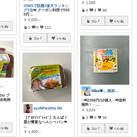
￥
1,500
#SNSで話題
#楽天ランキン
グ1位👑
クーポン利用で505
0
4
98
0円
...
￥
5,050～
コレ
いいね
いいね
2
0
112
コレ
いいね
amachan 💐いつもありがとう💐
𝐌𝐢𝐤𝐚🕊𓂃無添加な暮らし
Bio プ
 全粒粉
- ̗̀📢2268円/10個入 - ̗̀📢送料
無料！ - ̗̀
...
aya🐶healthy life
￥
3,024
【ﾌﾟﾛﾃｲﾝﾌﾞﾚｯﾄﾞ】たんぱく
0
0
58
質が豊富なヘルシーパン❤︎
...
いいね
コレ
いいね
￥
1,400～