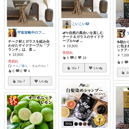
こいこい🐱
宇宙攻略中のファイオン
🌿✨自然の風合いを楽しむ
チーク＆ガラスのサイドテ
ーブル✨🌿
...
チーク材とガラスを組み合
☕️朝
わせたサイドテーブル「ブ
￥
19,800
に包ま
ランチ」は、直
...
ックア
売切れ
￥
19,800
￥
7,0
4
0
18
売切れ
0
マコ◡̈*暮ら
...
さんのコレ！
コレ
いいね
0
0
4
コ
コレ
いいね