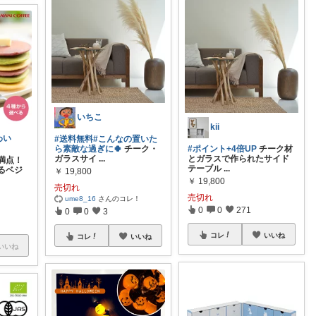
いちこ
kii
わい
#送料無料
#こんなの置いた
ら素敵な過ぎに🍀
チーク・
#ポイント+4倍UP
チーク材
ガラスサイ
...
とガラスで作られたサイド
満点！
テーブル
...
るベジ
￥
19,800
￥
19,800
売切れ
売切れ
ume8_16
さんのコレ！
0
0
271
0
0
3
コレ
いいね
コレ
いいね
いいね