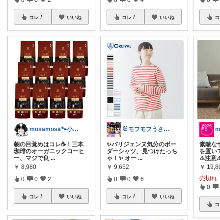
コレ
いいね
コレ
いいね
コ
mosamosa🐾小さめバッグの日々✨
🐰モフモフうさーず🐰
m
朝の目覚めはコレ☕️！三本
✨パリジェンヌ気分のボー
素敵な
珈琲のオーガニックコーヒ
ダーシャツ、見つけたっち
を置い
ー、マジで良
...
ゃ！✨ オー
...
⚠️注意⚠
￥
8,980
￥
9,652
￥
19,8
売切れ
0
0
2
0
0
6
0
コレ
いいね
コレ
いいね
コ