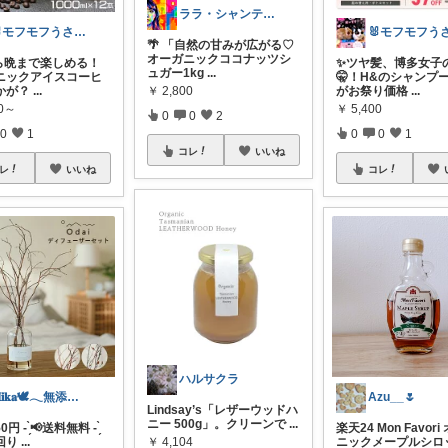
ララ・シャンティ / 本当に欲しい物探し
🐰モフモフうさーず🐰
🌴 「自然の甘みが広がる♡
オーガニックココナッツシ
から晩まで楽しめる！
✨ツヤ髪、博多女子
ュガー1kg
...
ニックアイスコーヒ
🤫！H&のシャンプ
かが？
...
￥
2,800
がお祭り価格
...
00～
￥
5,400
0
0
2
0
1
0
0
1
コレ
いいね
レ
いいね
コレ
ハルサクラ
𝐌𝐢𝐤𝐚🕊𓂃無添加な暮らし
Azu__🌷
Lindsay’s「レザーウッドハ
ニー 500g」。クリーンで
...
350円 - ̗̀📢送料無料 - ̗̀
楽天24 Mon Favor
回り
...
￥
4,104
ニックメープルシロ