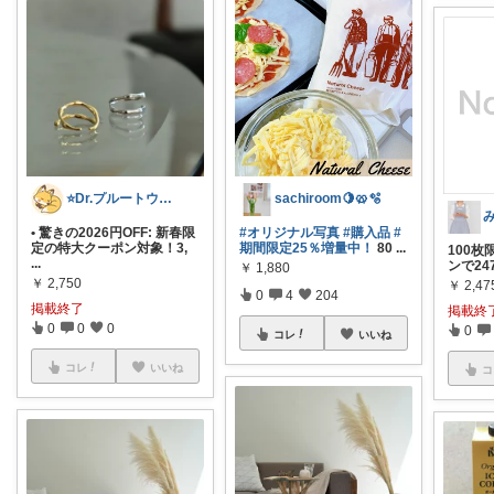
⭐️Dr.プルートウ⭐️ﾌﾟﾙちゃんﾏﾏ
sachiroom🍋🥨🫧
• 驚きの2026円OFF: 新春限
#オリジナル写真
#購入品
#
定の特大クーポン対象！3,
期間限定25％増量中！
80
...
100枚
...
ンで24
￥
1,880
￥
2,750
￥
2,47
0
4
204
掲載終了
掲載終
0
0
0
0
コレ
いいね
コレ
いいね
コ