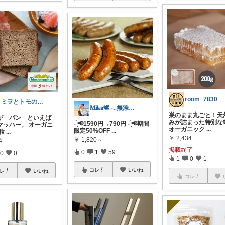
room_7830
トミヲとトモの部屋☆(≧▽≦)／
𝐌𝐢𝐤𝐚🕊𓂃無添加な暮らし
巣のまま丸ごと！天
が パン といえば
みが詰まった特別な蜂
- ̗̀📢1590円→790円 - ̗̀📢期間
マッハー。 オーガニ
オーガニック
...
限定50%OFF
...
粒
...
￥
2,434
￥
1,820～
4
掲載終了
0
1
59
0
0
1
0
1
コレ
いいね
レ
いいね
コレ