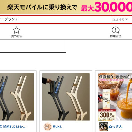
詳細検索
見つける
ʘʘ Matsucasa-TooL ʘʘ
Ruka
ぬっさん