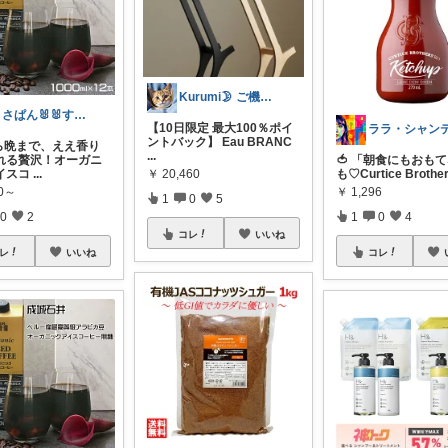
Kurumi🌛 ご機嫌な暮らしRoom
うさぱん🐰🐰すあゆんのお世話係
【10日限定 最大100％ポイ
ントバック】 Eau BRANC
から晩まで、ええ香り
...
れる贅沢！オーガニ
🍅 「朝食にもおも
イスコ
...
￥
20,460
も♡Curtice Brothe
00～
￥
1,296
1
0
5
0
2
1
0
4
コレ
いいね
レ
いいね
コレ