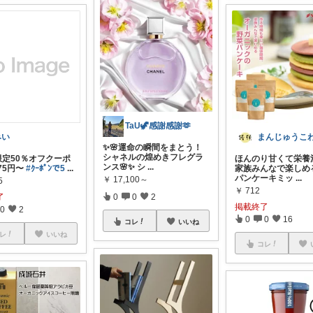
TaU🦖感謝感謝🫶
みい
まんじゅうこ
✨🌸運命の瞬間をまとう！
シャネルの煌めきフレグラ
限定50％オフクーポ
ほんのり甘くて栄養
ンス🌸✨ シ
...
75円〜
#ｸｰﾎﾟﾝで5
...
家族みんなで楽しめ
パンケーキミッ
...
￥
17,100～
5
￥
712
了
0
0
2
掲載終了
0
2
0
0
16
コレ
いいね
レ
いいね
コレ