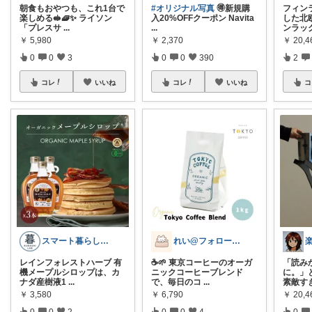
朝食もおやつも、これ1台で
#オリジナル写真
🉐新規購
フィン
楽しめる🥪🧇✨ ライソン
入20%OFFクーポン Navita
した北
「プレスサ
...
...
ンラッ
￥
5,980
￥
2,370
￥
20,4
0
0
3
0
0
390
2
コレ
いいね
コレ
いいね
コ
スマート暮らしラボ
れい@フォロー＆経由購入感謝です♪
レインフォレストハーブ 有
☕️🌱 東京コーヒーのオーガ
「読み
機メープルシロップは、カ
ニックコーヒーブレンド
に。」
ナダ産樹液1
...
で、毎日のコ
...
素敵す
￥
3,580
￥
6,790
￥
20,4
0
0
2
0
0
4
0