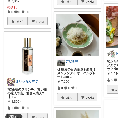
￥
7,862
コレ
いいね
売切れ
0
0
90
コレ
いいね
デビル林
私たち
メステ
ック 全
🍋 晴れの日の食卓を彩る！
スンヌンタイ オーバルプレ
￥
1,94
ート25c
...
0
まいっちん🌸 テレビで紹介商品多数✨
￥
7,150
0
0
1
7/3王様のブランチ、買い物
コ
の達人で吉川愛さん購入❣️
【FI
...
コレ
いいね
￥
3,300～
1
0
58
256
件
コレ
いいね