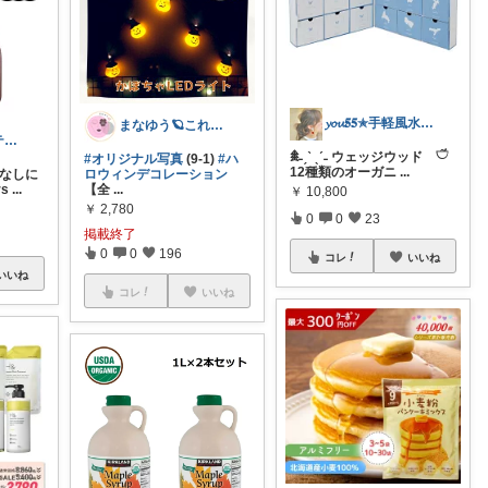
𝔂𝓸𝓾𝟓𝟓✯手軽風水Insta
まなゆう🪐これいいな！をご紹介
ララ・シャンティ / 本当に欲しい物探し
𖠰˗ˏˋ ˎˊ˗ ウェッジウッド 𓎩
#オリジナル写真
(9-1)
#ハ
12種類のオーガニ
...
てなしに
ロウィンデコレーション
rs
...
【全
...
￥
10,800
￥
2,780
0
0
23
掲載終了
0
0
196
コレ
いいね
いいね
コレ
いいね