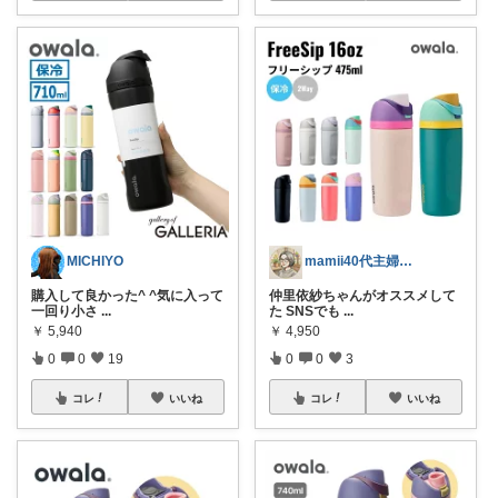
MICHIYO
mamii40代主婦の心地いい暮らし
購入して良かった^ ^気に入って
仲里依紗ちゃんがオススメして
一回り小さ
...
た SNSでも
...
￥
5,940
￥
4,950
0
0
19
0
0
3
コレ
いいね
コレ
いいね