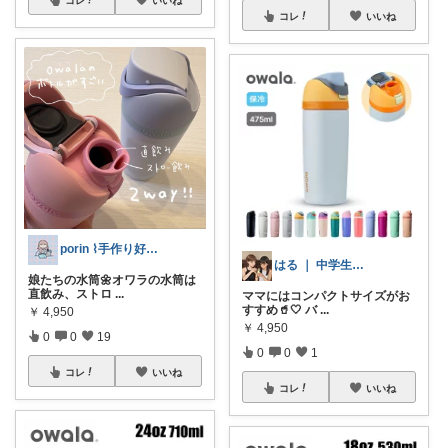
コレ
いいね
porin ⌇手作り好きの暮らしと道具
はる ｜ 中学生ママのポチ記録
娘たちの水筒🌼オワラの水筒は
直飲み、ストロ
...
ママにはコンパクトサイズがお
すすめ🥤🤍 バ
...
￥
4,950
￥
4,950
0
0
19
0
0
1
コレ
いいね
コレ
いいね