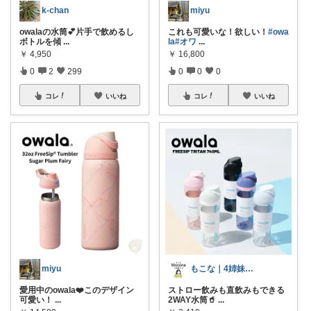
k-chan
miyu
owalaの水筒💕片手で飲めるし
これも可愛いな！欲しい！
#owa
ボトルを傾
...
la
#オワ
...
￥
4,950
￥
16,800
0
2
299
0
0
0
コレ
いいね
コレ
いいね
miyu
もこな｜4姉妹ママ×子供のも×家事ラク
愛用中のowala❤️このデザイン
ストロー飲みも直飲みもできる
可愛い！
...
2WAY水筒🥤
...