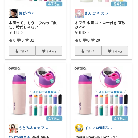
おどパパ
さんご 🌷 カフェ好きのおうち充実🌷
水筒って、もう「ひねって飲
オワラ 水筒 ストロー付き 直飲
む」時代じゃない
...
み 2W
...
￥
4,950
￥
6,930
0
0
32
0
0
20
コレ
いいね
コレ
いいね
さとみ＆🌷カフェと素敵なもの☕️🌿
イクマロ🐈5匹の猫とおうちカフェ☕️
#Satomi＆🌷
𝒞𝒶𝒻é 𝒮𝓉𝓎𝓁𝑒
...
Owala FreeSip 16oz（47
...