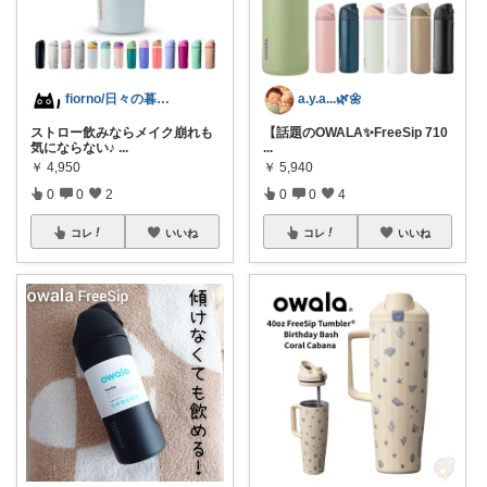
fiorno/日々の暮らしに
a.y.a...🌿🌼
ストロー飲みならメイク崩れも
【話題のOWALA✨FreeSip 710
気にならない♪
...
...
￥
4,950
￥
5,940
0
0
2
0
0
4
コレ
いいね
コレ
いいね