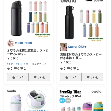
moco_room
Kaoru| 🐶🐱✈️
オワラの水筒は直飲み、ストロ
ー飲み2way
...
炭酸水対応のオワラのストロー
付き水筒！ 夏
...
￥
5,940
￥
4,950
のりまい｜子供
...
さんのコレ！
0
0
1
0
0
1
コレ
いいね
コレ
いいね