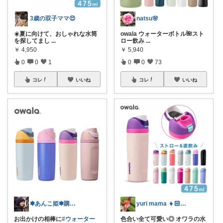
3歳の双子ママ😍
natsu🌸
☀️夏に向けて、おしゃれな水筒
owala ウォーターボトル🌺スト
を探してまし
...
ロー飲み
...
￥
4,950
￥
5,940
0
0
1
0
0
73
コレ
いいね
コレ
いいね
✽あんこ姫✽購入ありがとうございます♪
yuri mama 👧🏻👧🏻
お出かけの相棒に
#ウォーター
色合い全て可愛い◎ オワラの水