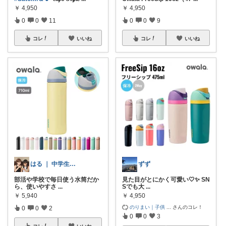
￥
4,950
￥
4,950
0
0
11
0
0
9
コレ
いいね
コレ
いいね
はる ｜ 中学生ママのポチ記録
ずず
部活や学校で毎日使う水筒だか
見た目がとにかく可愛い🤍✨ SN
ら、使いやすさ
...
Sでも大
...
￥
5,940
￥
4,950
のりまい｜子供
...
さんのコレ！
0
0
2
0
0
3
コレ
いいね