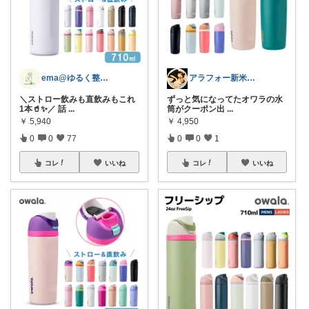
ema@ゆるく整う暮らし
アラフォー新米ママ👩
＼ストロー飲みも直飲みもこれ
ずっと気になってたオワラの水
1本🥤✨／ 話
...
筒がクーポン出
...
￥
5,940
￥
4,950
0
0
77
0
0
1
コレ
いいね
コレ
いいね