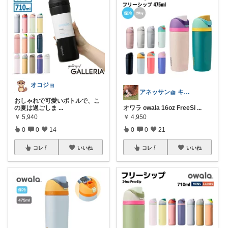
オコジョ
アネッサン🧺 キッチンと暮らしの実用品
おしゃれで可愛いボトルで、こ
の夏は過ごしま
...
オワラ owala 16oz FreeSi
...
￥
5,940
￥
4,950
0
0
14
0
0
21
コレ
いいね
コレ
いいね