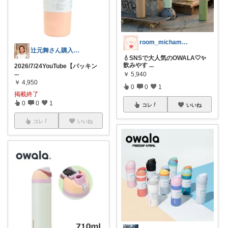
room_michamaman
辻元舞さん購入品まとめ
💧SNSで大人気のOWALA🤍✨
飲みやす
...
2026/7/24YouTube【パッキン
...
￥
5,940
￥
4,950
0
0
1
掲載終了
0
0
1
コレ
いいね
コレ
いいね