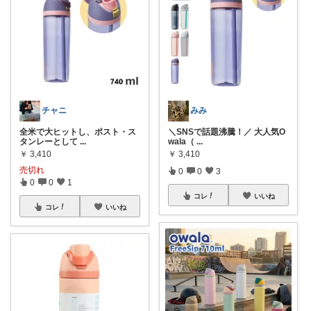
チャニ
みみ
全米で大ヒットし、ポスト・ス
＼SNSで話題沸騰！／ 大人気O
タンレーとして
...
wala（
...
￥
3,410
￥
3,410
売切れ
0
0
3
0
0
1
コレ
いいね
コレ
いいね