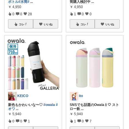
ボトル
#水筒
#
...
筒購入検討中
...
￥
4,950
￥
4,950
0
0
28
1
0
0
コレ
いいね
コレ
いいね
KEICO
ito
新色もかわいいな〜♡
#owala
#
SNSでも話題のOwala💧🤍 スト
オワ
...
ロー飲
...
￥
5,940
￥
5,940
0
0
1
1
0
7