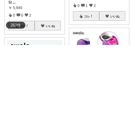
Si
...
0
1
2
￥
5,940
0
0
2
コレ
いいね
263
件
コレ
いいね
yuu 🐑ig @y_11.k.m
Owala / ストロー付き水筒 スト
りー🫧お気に入りのある暮らし🧺
...
🍋‍🟩
#OWALA
FREESIP🍋‍🟩ア
￥
4,950
...
0
0
3
￥
5,940
2
3
945
コレ
いいね