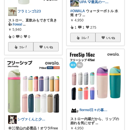
UPA 💡最高の一日を💡
#OWALA
ウォーターボトル 水
フラミンゴ123
筒 オワ
...
ストロー、直飲みもできて良き
￥
4,950
👍
#owal
...
1
1
275
￥
5,940
0
0
0
コレ
いいね
コレ
いいね
fiorno/日々の暮らしに
ストロー内蔵だから、リップの
シヴァくんと少佐のROOM
崩れを気にせず
...
🌞🚶‍♀️登山の必需品！オワラFree
￥
4,950