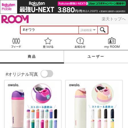
ROOM
楽天トップへ
詳細検索
Feed
見つける
お知らせ
商品
ユーザー
#オリジナル写真