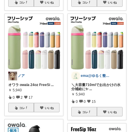
コレ
いいね
コレ
いいね
ノア
ema@ゆるく整う暮らし
オワラ owala 24oz FreeSi
...
＼大容量710mlでお出かけの水
分補給に✨
...
￥
5,940
￥
5,940
0
2
17
0
0
15
コレ
いいね
コレ
いいね