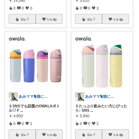
￥
14,590
￥
3,410
0
0
0
0
0
3
コレ
いいね
コレ
いいね
あみママ🐈猫に起こされた日は朝コレ派
あみママ🐈猫に起こされた日は朝コレ派
💧SNSでも話題のOWALAボト
💧たっぷり飲みたい方にぴった
ル♡ F
...
り♪ SNS
...
￥
4,950
￥
5,940
0
0
2
0
0
2
コレ
いいね
コレ
いいね