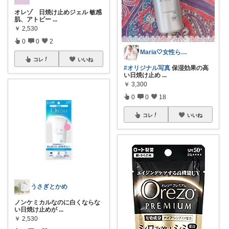
オレゾ 日焼け止めジェル 敏感
肌、アトピー
...
￥
2,530
0
0
2
Maria🤍女性らしいものが好き✨🪞
コレ
いいね
#オリジナル写真
保湿効果の高
い日焼け止め
...
￥
3,300
0
0
18
コレ
いいね
うさぎとかめ
ノンケミカルなのに白くならな
い日焼け止めが
...
￥
2,530