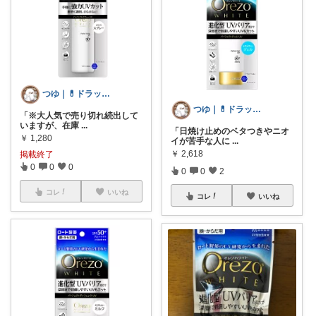
つゆ｜💊ドラッグストア店員
つゆ｜💊ドラッグストア店員
「※大人気で売り切れ続出して
いますが、在庫
...
「日焼け止めのベタつきやニオ
￥
1,280
イが苦手な人に
...
￥
2,618
掲載終了
0
0
0
0
0
2
コレ
いいね
コレ
いいね