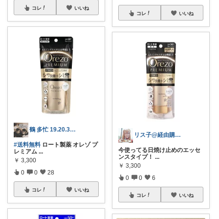
コレ
いいね
コレ
いいね
鶴 多忙 19.20.30日感謝🫶
リス子@経由購入感謝
#送料無料
ロート製薬 オレゾ プ
今使ってる日焼け止めのエッセ
レミアム
...
ンスタイプ！
...
￥
3,300
￥
3,300
0
0
28
0
0
6
コレ
いいね
コレ
いいね