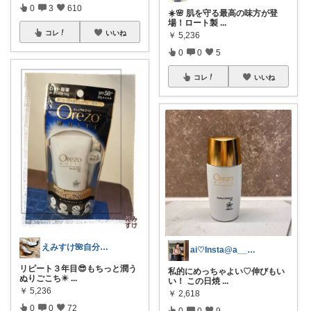
0
3
610
☀️🌸 肌を守る最高の味方が登
場！ロート製
...
コレ
いいね
￥
5,236
0
0
5
コレ
いいね
えみすけ🌺自分を大事に( ˘ᵕ˘ )
ai♡Insta@a__home21
リピート３年目😎もちっと潤う
私的にめっちゃよい♡伸びもい
ぬりごこち✴️
...
い！ この日焼
...
￥
5,236
￥
2,618
0
0
72
0
0
9