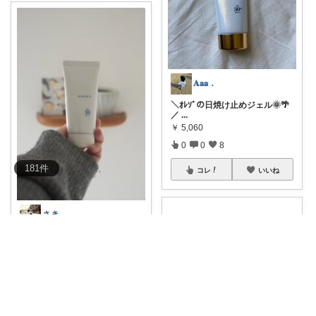
𝐀𝐚𝐚︎．
＼ｵﾚｿﾞの日焼け止めジェル🌞🌴
／
...
￥
5,060
0
0
8
181
件
コレ
いいね
さき
肌を守るため身体、手元もしっ
かりめに… お
...
￥
2,530
0
0
2
コレ
いいね