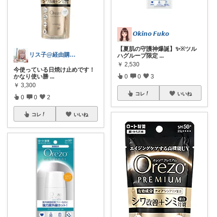
𝙊𝙠𝙞𝙣𝙤 𝙁𝙪𝙠𝙤
【夏肌の守護神爆誕】✨※ツル
リス子@経由購入感謝
ハグループ限定
...
￥
2,530
今使っている日焼け止めです！
かなり使い勝
...
0
0
3
￥
3,300
コレ
いいね
0
0
2
コレ
いいね