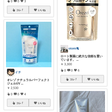
0
0
3
コレ
いいね
otomi🐈
ロート製薬に絶大な信頼を置い
ています。
...
￥
3,300
0
0
6
イチ
コレ
いいね
オレゾ ナチュラルパーフェクト
ジェルUV
...
￥
2,530
0
0
4
コレ
いいね