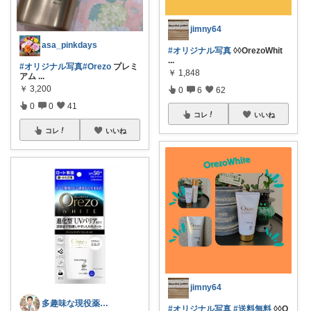
jimny64
asa_pinkdays
#オリジナル写真
◊◊OrezoWhit
...
#オリジナル写真
#Orezo
プレミ
￥
1,848
アム
...
￥
3,200
0
6
62
0
0
41
コレ
いいね
コレ
いいね
jimny64
多趣味な現役薬剤師の目利きROOM
#オリジナル写真
#送料無料
◊◊O