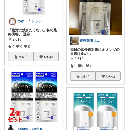
つゆ｜💊ドラッグストア店員
「絶対に焼きたくない」私の最
終回答。 登録
...
￥
2,618
管理栄養士👩🏻‍🍳かんな🥦🥕
0
0
0
毎日の紫外線対策に☀️ オレゾの
日焼け止め
...
コレ
いいね
￥
2,618
0
0
6
コレ
いいね
Ayano♪ 30代OLファッション