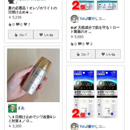
夏の必需品！オレゾホワイトの
日焼け止め☀️
...
￥
5,236
Yui🌙癒やしコーディネーター
0
0
7
☀️🌿 天然成分で肌を守る！ロー
ト製薬のオ
...
コレ
いいね
￥
5,060
0
0
3
コレ
いいね
まあ
＼🌷日焼け止めでシワ改善&シ
ミ対策🌷／ O
...
￥
3,300
Yui🌙癒やしコーディネーター