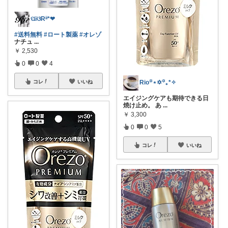
ପïଓRⁱⁱ*❤︎
#送料無料
#ロート製薬
#オレゾ
ナチュ
...
￥
2,530
0
0
4
コレ
いいね
Rio꙳⋆✡︎꙳｡*✧
エイジングケアも期待できる日
焼け止め。 あ
...
￥
3,300
0
0
5
コレ
いいね