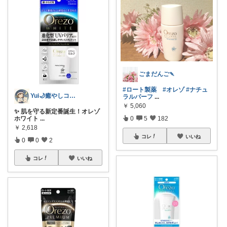
ごまだんご🍡
#ロート製薬
#オレゾ
#ナチュ
Yui🌙癒やしコーディネーター
ラルパーフ
...
￥
5,060
✨ 肌を守る新定番誕生！オレゾ
ホワイト
...
0
5
182
￥
2,618
コレ
いいね
0
0
2
コレ
いいね