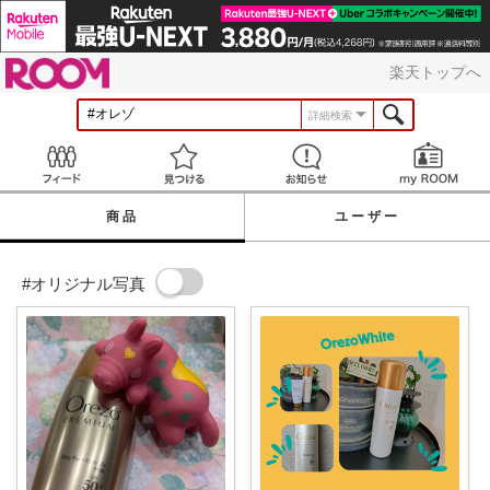
ROOM
楽天トップへ
詳細検索
Feed
見つける
お知らせ
商品
ユーザー
#オリジナル写真