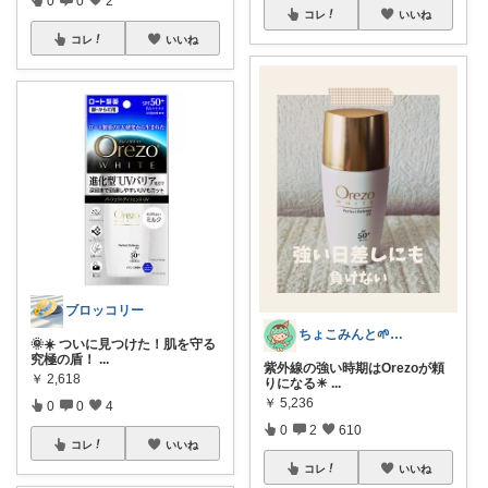
0
0
2
コレ
いいね
コレ
いいね
ブロッコリー
ちょこみんと🌱ワーママ ベビー キッズ
🌞☀️ ついに見つけた！肌を守る
究極の盾！
...
紫外線の強い時期はOrezoが頼
￥
2,618
りになる☀
...
￥
5,236
0
0
4
0
2
610
コレ
いいね
コレ
いいね