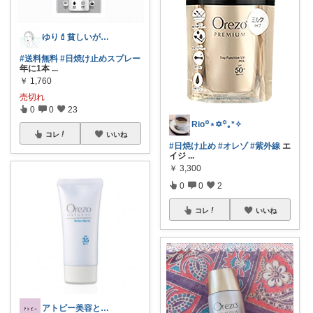
ゆり💄貧しいが、美人。
#送料無料
#日焼け止めスプレー
年に1本
...
￥
1,760
売切れ
0
0
23
Rio꙳⋆✡︎꙳｡*✧
コレ
いいね
#日焼け止め
#オレゾ
#紫外線
エ
イジ
...
￥
3,300
0
0
2
コレ
いいね
アトピー美容と食【超敏感肌】