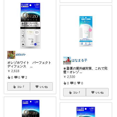
akko✨
はなまる子
オレゾホワイト パーフェクト
ディフェンス
...
☀️🏖️夏の紫外線対策、これで完
￥
2,618
璧！オレゾ
...
￥
2,530
0
0
2
0
0
0
コレ
いいね
コレ
いいね