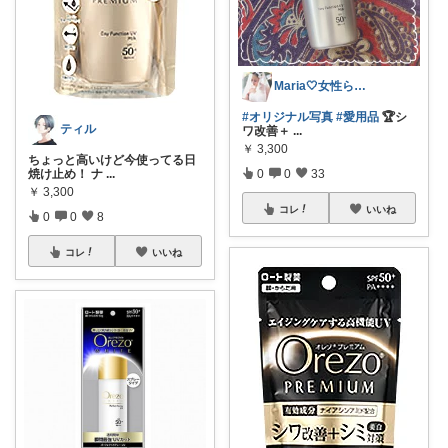
Maria🤍女性らしいものが好き✨🪞
#オリジナル写真
#愛用品
🏆シ
ティル
ワ改善＋
...
￥
3,300
ちょっと高いけど今使ってる日
焼け止め！ ナ
...
0
0
33
￥
3,300
コレ
いいね
0
0
8
コレ
いいね