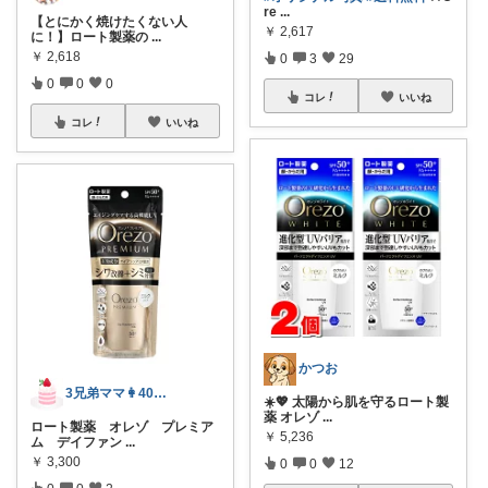
re
...
【とにかく焼けたくない人
￥
2,617
に！】ロート製薬の
...
￥
2,618
0
3
29
0
0
0
コレ
いいね
コレ
いいね
かつお
3兄弟ママ👩40代⭐︎購入感謝です⭐︎
☀️💖 太陽から肌を守るロート製
薬 オレゾ
...
ロート製薬 オレゾ プレミア
￥
5,236
ム デイファン
...
￥
3,300
0
0
12