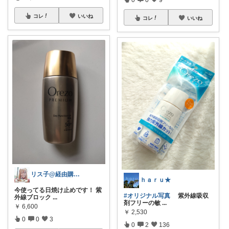
コレ
いいね
コレ
いいね
リス子@経由購入感謝
ｈａｒｕ★
今使ってる日焼け止めです！ 紫
#オリジナル写真
紫外線吸収
外線ブロック
...
剤フリーの敏
...
￥
6,600
￥
2,530
0
0
3
0
2
136