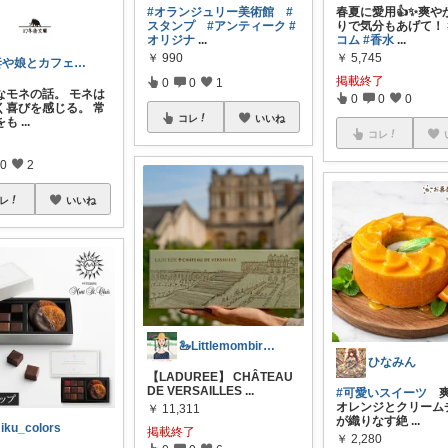
春夏に愛用👍✨爽や
#オランジュリー美術館
#
りで気分もあげて！
スタンプ
#アンティーク
#
コム
#香水
...
オリジナ
...
￥
5,745
￥
990
妻や娘とカフェ読書｜学びのある暮らし
掲載終了
0
0
1
なモネの話。 モネは
0
0
0
く喜びを感じる。 常
コレ
いいね
をも
...
コレ
0
2
レ
いいね
🦢Littlemombird 🦢
ひなみん
【LADUREE】 CHÂTEAU
DE VERSAILLES
...
#可愛いスイーツ
爽
オレンジとクリーム
￥
11,311
が織りなす絶
...
iku_colors
掲載終了
￥
2,280