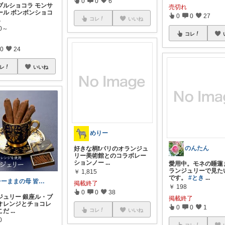
0
0
6
ブルショコラ モンサ
売切れ
ール ボンボンショコ
0
0
27
.
コレ
いいね
90～
コレ
0
24
レ
いいね
めりー
のんたん
好きな柄❗️パリのオランジュ
リー美術館とのコラボレー
ションノー
...
愛用中。モネの睡蓮
ランジュリーで見た
￥
1,815
です。
#とき
...
チーままの母 皆様感謝です
掲載終了
￥
198
0
0
38
ジュリー 銀座ル・ブ
掲載終了
オレンジとチョコレ
0
0
1
こだ
...
コレ
いいね
0
コレ