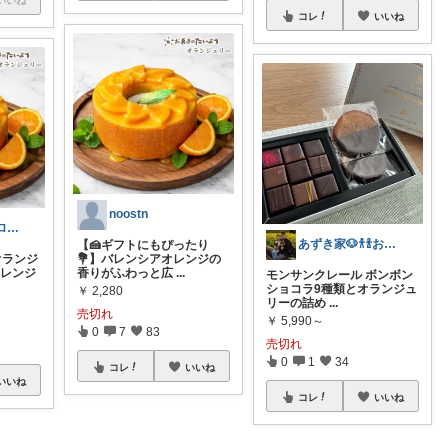
コレ
いいね
noostn
すなえる💙 プロフご一読ください💙
あずき家🐶𐀪𐁑お礼ﾌﾟﾛﾌ♡
【🍰ギフトにもぴったり
オランジ
💐】バレンシアオレンジの
オレンジ
香りがふわっと広
...
モンサンクレール ボンボン
ショコラ9種類とオランジュ
￥
2,280
リーの詰め
...
売切れ
￥
5,990～
0
7
83
売切れ
0
1
34
コレ
いいね
いいね
コレ
いいね