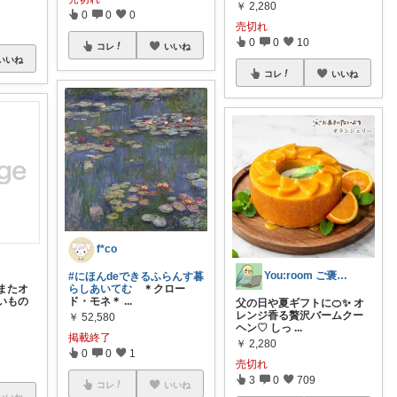
￥
2,280
0
0
0
売切れ
0
0
10
コレ
いいね
いいね
コレ
いいね
f*co
You:room ご褒美スイーツ🧁
#にほんdeできるふらんす暮
またオ
らしあいてむ
＊クロー
いもの
ド・モネ＊
...
父の日や夏ギフトに🍊✨ オ
レンジ香る贅沢バームクー
￥
52,580
ヘン♡ しっ
...
掲載終了
￥
2,280
0
0
1
売切れ
3
0
709
コレ
いいね
いいね