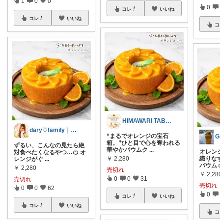
1
0
0
0
コレ
いいね
コレ
いいね
コ
HIMAWARI TABLE🌼
dary♡family｜厳選アイテム✨
“まるでオレンジの宝石
G
箱。”ひと目で心を奪われる
ずるい、こんなの見たら絶
華やかバウムク
...
オレン
対食べたくなるやつ…🍊 オ
￥
2,280
織りな
レンジがぐ
...
バウム☺
￥
2,280
売切れ
￥
2,28
0
0
31
売切れ
売切れ
0
0
62
0
コレ
いいね
コレ
いいね
コ