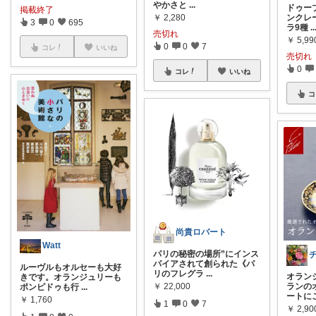
やかさと
...
ドゥー
掲載終了
￥
2,280
ンクレ
3
0
695
ラ9種
..
売切れ
￥
5,9
0
0
7
コレ
いいね
売切れ
0
コレ
いいね
コ
尚貴ロバート
Watt
パリの秘密の場所”にインス
パイアされて創られた《パ
ルーヴルもオルセーも大好
リのフレグラ
...
オラン
きです。オランジュリーも
￥
22,000
ランの
ポンピドゥも行
...
ートに
￥
1,760
1
0
7
￥
2,90