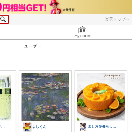
楽天トップへ
お知らせ
ユーザー
KOKO@アトリエ・フリュイ・ルージュ
ましお＠暮らしに彩りおしゃれ&便利グッズ
よしくん