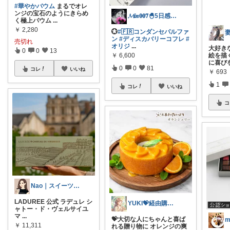
#華やかバウム
まるでオレ
ンジの宝石のようにきらめ
𝓜𝒊𝒏𝟎𝟎𝟕🐣5日感謝💝
く極上バウム
...
￥
2,280
💮
#🇫🇷コンダンセパルファ
ン
#ディスカバリーコフレ
#
売切れ
オリジ
...
大好き
0
0
13
￥
6,600
絵を描
に喜び
0
0
81
コレ
いいね
￥
693
1
コレ
いいね
コ
Nao｜スイーツROOM🍰
LADUREE 公式 ラデュレ シ
YUKI💝経由購入ありがとうございます
ャトー・ド・ヴェルサイユ
マ
...
💝大切な人にちゃんと喜ば
m
￥
11,311
れる贈り物に オレンジの爽