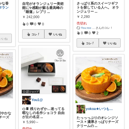
かな香
さっぱり系のスイーツギフ
自宅がオランジュリー美術
#ラン
トを探している人へ。 オラ
館に✨感動が蘇る最高峰の
ンジュリー
...
「睡蓮」レプリ
...
￥
2,280
￥
242,000
売切れ
0
0
0
You:roo
...
さんのコレ！
0
0
2
コレ
いいね
いいね
コレ
いいね
You1@
yokoa★いつも有難うございます♪
🍊🍫 残りわずか…迷ってる
暇なしの名作ショコラ 自由
やかな
が丘の名店
...
チーズ
たっっっぷりのオレンジソ
ース × 濃厚さっぱりチーズ
￥
5,990～
クリームの
...
売切れ