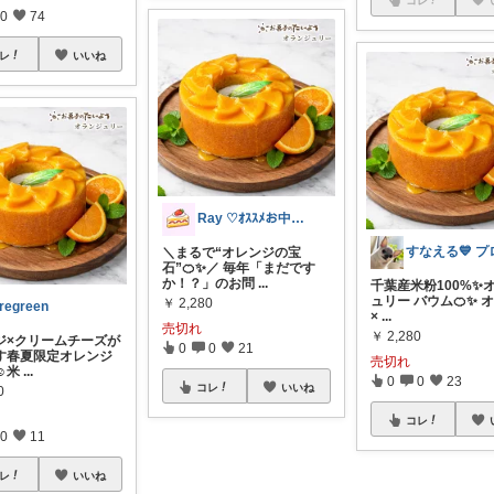
0
74
レ
いいね
Ray ♡ｵｽｽﾒお中元ｷﾞﾌﾄ♡
＼まるで“オレンジの宝
石”🍊✨／ 毎年「まだです
か！？」のお問
...
千葉産米粉100%✨️
ュリー バウム🍊✨️ 
￥
2,280
regreen
×
...
売切れ
￥
2,280
ジ×クリームチーズが
0
0
21
す春夏限定オレンジ
売切れ
️米
...
0
0
23
コレ
いいね
0
コレ
0
11
レ
いいね