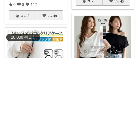
コレ
いいね
0
0
442
コレ
いいね
10,000
件
以上
ゆいたむ🌈👗👚
#50%OFFクーポンあるよ🌈
【💖1枚で
...
ゆづママ☆ママおすすめアイテム✩.*˚
￥
4,460～
マラソン2時間限定 50%オフク
0
0
12
ーポンあり
...
￥
1,680
コレ
いいね
0
0
145
コレ
いいね