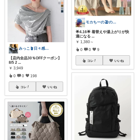
モカちーの🏖️のんびりライフ🐈✨
🌟4.16🌟 着替えや湯上がりが快
適になる
...
￥
1,380～
みっこ🪴日々感謝🌷いいね上限🙏
0
0
9
【店内全品30％OFFクーポン】
コレ
いいね
8/5 2
...
￥
3,949
0
0
198
コレ
いいね