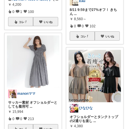
𝐾𝑖𝑘𝑎
￥
4,200
8/11 9:59まで27%オフ！ きち
0
1
100
ん
...
￥
8,560～
コレ
いいね
0
0
102
コレ
いいね
manonママ
サッカー素材 オフショルダーと
しても着用可
...
ひなひな
￥
15,994
オフショルダーとタンクトップ
0
0
213
の2通りを楽し
...
￥
4,380
コレ
いいね