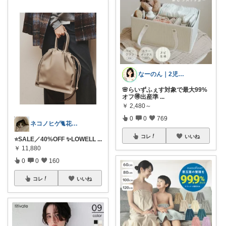
なーのん｜2児ワーママ＊育児/時短
🌸らいずふぇす対象で最大99%
オフ🉐出産準
...
￥
2,480～
0
0
769
ネコノヒゲ🐈花好きオタクの庭🪴
コレ
いいね
⭐️SALE／40%OFF ✨LOWELL
...
￥
11,880
0
0
160
コレ
いいね