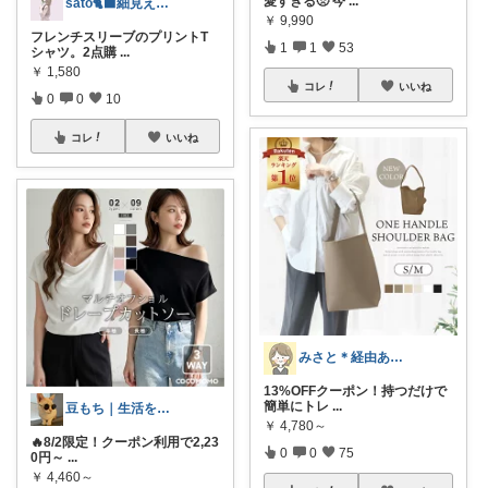
愛すぎる🥺 今
...
sato🐈‍⬛細見え×淡色コーデ
￥
9,990
フレンチスリーブのプリントT
1
1
53
シャツ。2点購
...
￥
1,580
コレ
いいね
0
0
10
コレ
いいね
みさと＊経由ありがとうございます🧡
13%OFFクーポン！持つだけで
簡単にトレ
...
豆もち｜生活を彩るマストバイ
￥
4,780～
🔥8/2限定！クーポン利用で2,23
0
0
75
0円～
...
￥
4,460～