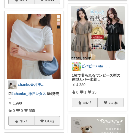
ビバビーバ🍰 経由購入感謝です♥
1枚で着られるワンピース型の
体型カバー水着
...
chanko🥨お洋服/出産準備💗
￥
4,380
0
1
25
☑︎
#chanko_神戸レタス
8/4発売
...
￥
1,990
コレ
いいね
0
0
555
コレ
いいね