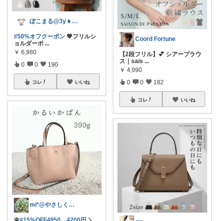
ぽこまる@3y👧ファッション🌷
#50%オフクーポン
💖フリルシ
Coord Fortune
ョルダーボ
...
￥
6,980
【2段フリル】💕 シアーブラウ
ス｜sais
...
0
0
190
￥
4,990
0
0
182
コレ
いいね
コレ
いいね
mi*@やさしく整う暮らし
🌼
#15%OFF4950→4200円
＼
...