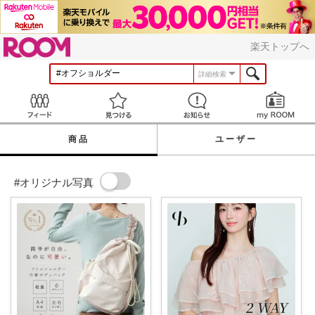
ROOM
楽天トップへ
詳細検索
Feed
見つける
お知らせ
商品
ユーザー
#オリジナル写真