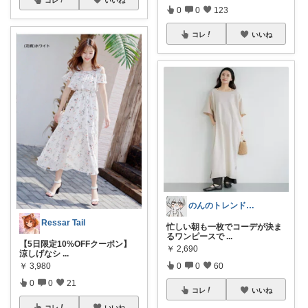
0
0
123
コレ
いいね
のんのトレンド冒険記
Ressar Tail
忙しい朝も一枚でコーデが決ま
るワンピースで
...
【5日限定10%OFFクーポン】
￥
2,690
涼しげなシ
...
0
0
60
￥
3,980
0
0
21
コレ
いいね
コレ
いいね