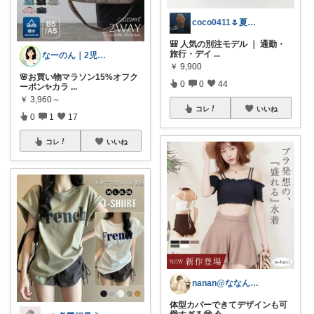
coco0411🌷夏グッズ色々🌻
🎒 人気の別注モデル ｜ 通勤・
旅行・デイ
...
なーのん｜2児ワーママ＊育児/時短
￥
9,900
🌸お買い物マラソン15%オフク
0
0
44
ーポン✨カラ
...
￥
3,960～
コレ
いいね
0
1
17
コレ
いいね
nanan@ななんぶろぐ。☕️🌿‬
体型カバーできてデザインも可