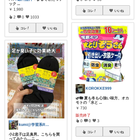
ック
...
￥
1,980
コレ
いいね
2
0
1033
コレ
いいね
KOROKKE999
🌿🐘 夏も冬も心強い味方、オカ
モトの「水と
...
￥
730
販売終了
0
0
3
kumi@学習系ROOM📚
コレ
いいね
小2息子は足臭男。こちらを買
ってみたら…ニ
...