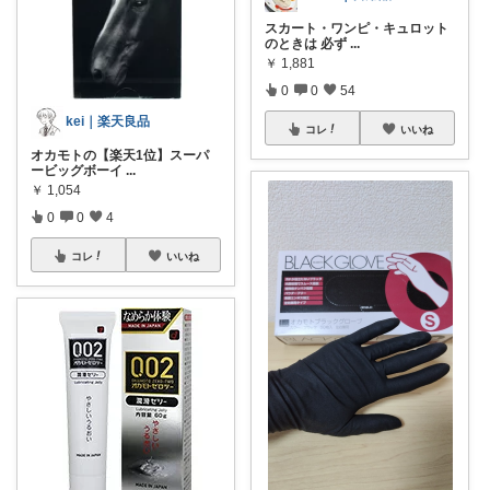
スカート・ワンピ・キュロット
のときは 必ず
...
￥
1,881
0
0
54
kei｜楽天良品
コレ
いいね
オカモトの【楽天1位】スーパ
ービッグボーイ
...
￥
1,054
0
0
4
コレ
いいね