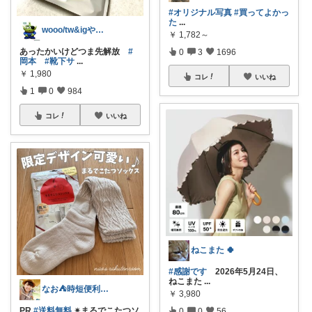
#オリジナル写真
#買ってよかっ
た
...
wooo/tw&igやってます
￥
1,782～
あったかいけどつま先解放
#
0
3
1696
岡本
#靴下サ
...
￥
1,980
コレ
いいね
1
0
984
コレ
いいね
ねこまた 🍀
#感謝です
2026年5月24日、
ねこまた
...
なお⛺️時短便利グッズ好き♡オリ写多め♪
￥
3,980
PR
#送料無料
✴︎まるでこたつソ
0
0
56