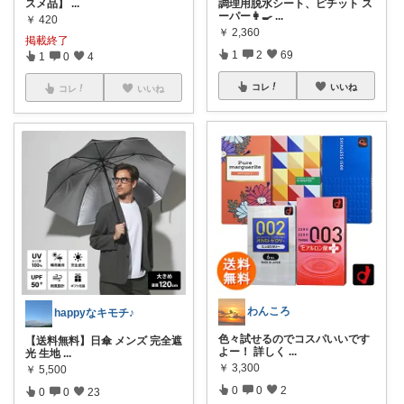
スメ品】
...
調理用脱水シート、ピチット ス
ーパー👩‍🍳
...
￥
420
￥
2,360
掲載終了
1
2
69
1
0
4
コレ
いいね
コレ
いいね
わんころ
happyなキモチ♪
色々試せるのでコスパいいです
【送料無料】日傘 メンズ 完全遮
よー！ 詳しく
...
光 生地
...
￥
3,300
￥
5,500
0
0
2
0
0
23