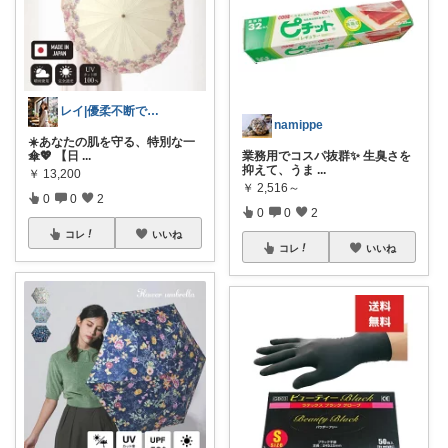
レイ|優柔不断で選べない🥲
namippe
☀️あなたの肌を守る、特別な一
傘💖 【日
...
業務用でコスパ抜群✨ 生臭さを
抑えて、うま
...
￥
13,200
￥
2,516～
0
0
2
0
0
2
コレ
いいね
コレ
いいね