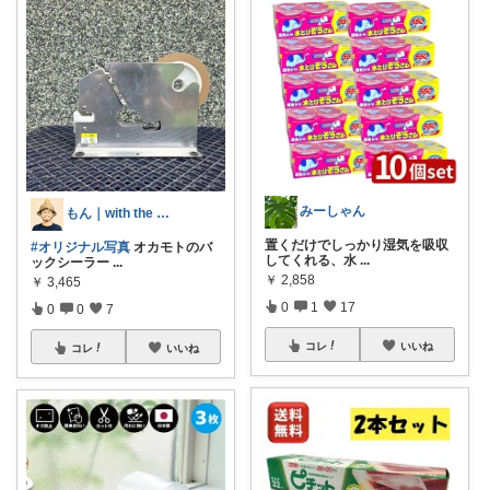
みーしゃん
もん｜with the Soil.
置くだけでしっかり湿気を吸収
#オリジナル写真
オカモトのバ
してくれる、水
...
ックシーラー
...
￥
2,858
￥
3,465
0
1
17
0
0
7
コレ
いいね
コレ
いいね