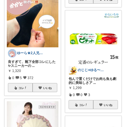
ゆーら★2人兄弟ママ🐻正直レビュー
良すぎて、靴下全部コレにした
✨スニーカーの
...
のじじ⭐️ゆる〜くのんびり便利✨🌈生活
￥
1,320
0
5
372
包んで置くだけでお肉も魚も劇
的に美味しさア
...
￥
1,299
コレ
いいね
0
0
3
コレ
いいね