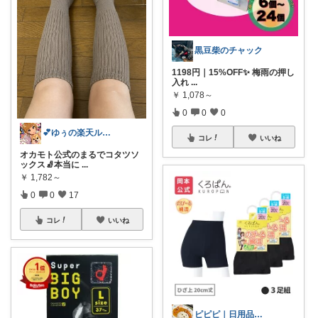
黒豆柴のチャック
1198円｜15%OFF✨ 梅雨の押し
入れ
...
￥
1,078～
0
0
0
💕︎ゆぅの楽天ルーム💕︎
コレ
いいね
オカモト公式のまるでコタツソ
ックス🧦本当に
...
￥
1,782～
0
0
17
コレ
いいね
ピピピ｜日用品とおいしいもの