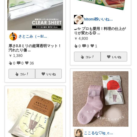
hitomi🧸いいねフォロー感謝💙
🍳✨ プロも愛用！料理の仕上が
りが変わる😊
...
さとこみ（～8/4 感謝🙏）
￥
4,800
厚さ0.8ミリの超薄透明マット！
0
0
1
汚れたり傷
...
￥
1,380
コレ
いいね
0
0
36
コレ
いいね
ここるな♡ig_cona260