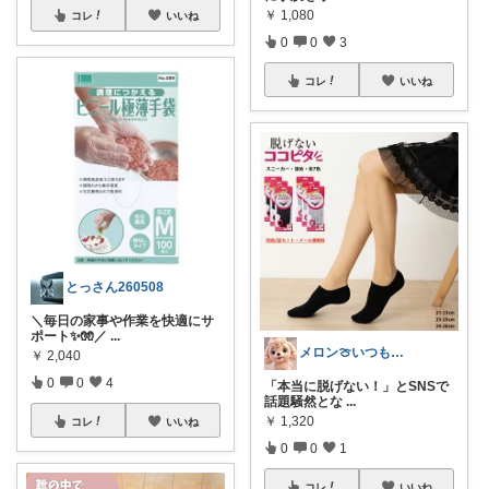
￥
1,080
コレ
いいね
0
0
3
コレ
いいね
とっさん260508
＼毎日の家事や作業を快適にサ
ポート✨🧤／
...
メロン🍈いつも感謝様✨️
￥
2,040
0
0
4
「本当に脱げない！」とSNSで
話題騒然とな
...
￥
1,320
コレ
いいね
0
0
1
コレ
いいね