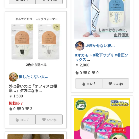
🌙泣かせない寝かしつけROOM｜まいか
#オカモト
#靴下サプリ
#着圧ソ
ックス
...
￥
2,860
0
0
0
損したくない大人の女性へ。1万人が保存✨
コレ
いいね
外は暑いのに「オフィスは極
寒…」夕方になる
...
￥
1,580
掲載終了
0
0
3
コレ
いいね