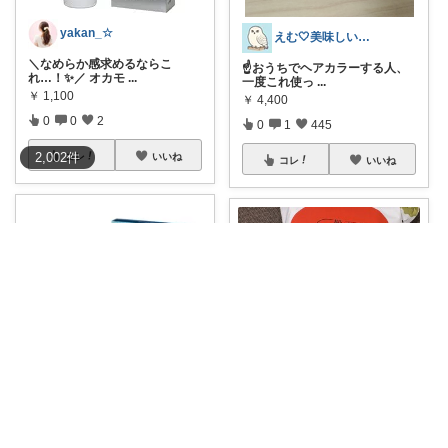
yakan_☆
えむ🤍美味しいもの
＼なめらか感求めるならこ
☝️おうちでヘアカラーする人、
れ…！✨／ オカモ
...
一度これ使っ
...
￥
1,100
￥
4,400
0
0
2
0
1
445
2,002
件
コレ
いいね
コレ
いいね
プロ用ヘア＆コスメShopネッツビー
NS♡4yのママ🎀
🧤 オカモトニトリルグローブ
#オリジナル写真
リピートでイ