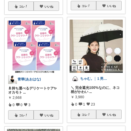
コレ
いいね
コレ
いいね
ちゃむ。│１男２女＋🐶のふっくらママ
青華(あおはな)
＼ 完全遮光100%なのに、ネコ
🚿持ち運べるデリケートケア✨
柄がかわい
...
オカモト
...
￥
3,980
￥
2,668
0
1
23
0
0
3
コレ
いいね
コレ
いいね