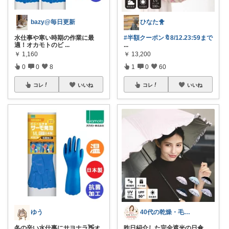
bazy@毎日更新
ひなた🐥
水仕事や寒い時期の作業に最
#半額クーポン🔖8/12.23:59まで
適！オカモトのビ
...
...
￥
1,160
￥
13,200
0
0
8
1
0
60
コレ
いいね
コレ
いいね
ゆう
40代の乾燥・毛穴ケアROOM
冬の辛い水仕事にサヨナラ👋オ
昨日紹介した完全遮光の日傘、