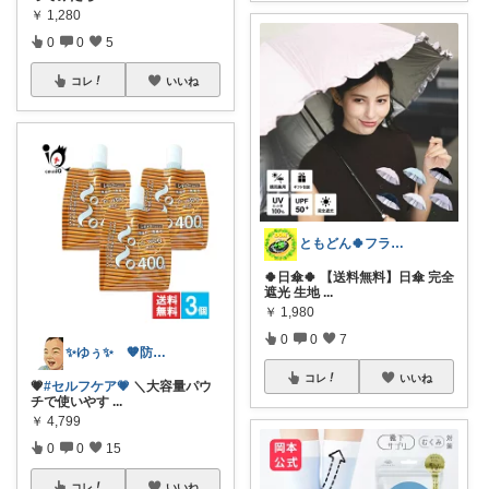
￥
1,280
0
0
5
コレ
いいね
ともどん🍀フライパン料理ある暮らし🍳
🍀日傘🍀 【送料無料】日傘 完全
遮光 生地
...
￥
1,980
0
0
7
✨ゆぅ✨ 🧡防災グッズ強化中🎒♥
コレ
いいね
💗
#セルフケア💗
＼大容量パウ
チで使いやす
...
￥
4,799
0
0
15
コレ
いいね