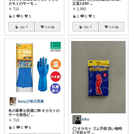
カモトのサーモ
...
正直2,680
...
￥
710
￥
1,980
0
0
5
1
0
1
コレ
いいね
コレ
いいね
bazy@毎日更新
冬の家事も快適に🧤 オカモトの
サーモ発泡ビ
...
kiko
￥
710
0
0
6
◯ オカモト ゴム手袋 洗い物時
に手肌を守
...