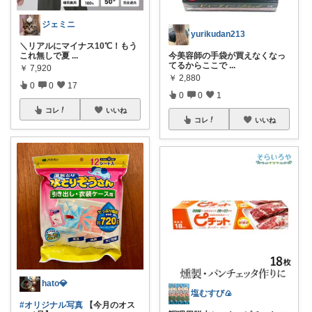
ジェミニ
yurikudan213
＼リアルにマイナス10℃！もう
これ無しで夏
...
今美容師の手袋が買えなくなっ
てるからここで
...
￥
7,920
￥
2,880
0
0
17
0
0
1
コレ
いいね
コレ
いいね
hato💎
塩むすび🍙
#オリジナル写真
【今月のオス