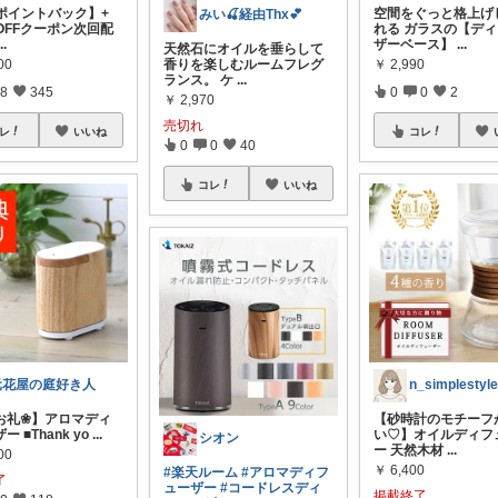
%ポイントバック】+
空間をぐっと格上げ
みい🍒経由Thx💕
OFFクーポン次回配
れる ガラスの【デ
...
ザーベース】
...
天然石にオイルを垂らして
00
￥
2,990
香りを楽しむルームフレグ
ランス。 ケ
...
8
345
0
0
2
￥
2,970
売切れ
レ
いいね
コレ
0
0
40
コレ
いいね
元花屋の庭好き人
n_simplestyl
8お礼❀】アロマディ
【砂時計のモチーフ
 ■Thank yo
...
い♡】オイルディフ
シオン
ー 天然木材
...
00
￥
6,400
#楽天ルーム
#アロマディフ
了
ューザー
#コードレスディ
掲載終了