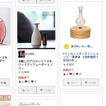
🍋180レモン🍋(´∀｀*)
#インセントオンラインショ
iro360
ップ
🍋🍋🍋
#送料無料
#
𖧷 .
生活の木
...
ダウ
𖧷癒しのアロマシリーズ𖧷 .
ウッドディフューザー ヒノ
￥
9,900
コ
...
掲載終了
￥
3,960
0
0
9
掲載終了
0
0
3
いいね
コレ
いいね
コレ
いいね