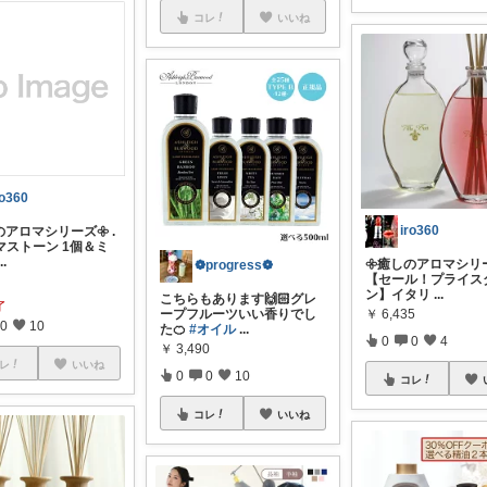
コレ
いいね
ro360
iro360
のアロマシリーズ𖧷 .
マストーン 1個＆ミ
...
𖧷癒しのアロマシリーズ
❁ progress❁
【セール！プライス
ン】イタリ
...
こちらもあります🙌🏻グレ
了
￥
6,435
ープフルーツいい香りでし
0
10
た🍊
#オイル
...
0
0
4
￥
3,490
レ
いいね
0
0
10
コレ
コレ
いいね