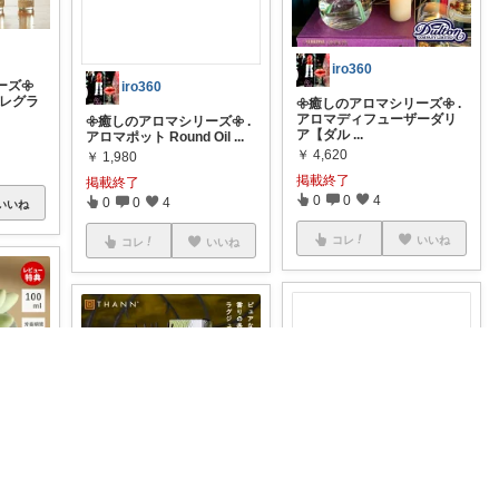
iro360
ズ𖧷
iro360
フレグラ
𖧷癒しのアロマシリーズ𖧷 .
アロマディフューザーダリ
𖧷癒しのアロマシリーズ𖧷 .
ア【ダル
...
アロマポット Round Oil
...
￥
4,620
￥
1,980
掲載終了
掲載終了
0
0
4
0
0
4
いいね
コレ
いいね
コレ
いいね
𖧷 .
iro360
iro360