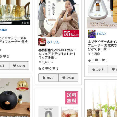
ro360
すのの
のアロマシリーズ𖧷
ディフューザー 長持
ネブライザー式オイ
みくりん
フューザー 充電式
びができ、家
...
9
春物特集で20％OFFのルー
￥
4,200
ムウェアを見つけました！
0
3
ワッフル生
...
0
0
5
￥
2,480～
レ
いいね
0
0
1
コレ
コレ
いいね