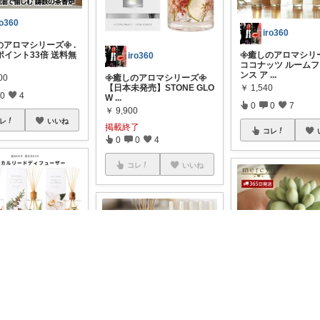
ro360
iro360
のアロマシリーズ𖧷 .
ポイント33倍 送料無
𖧷癒しのアロマシリー
iro360
ココナッツ ルーム
ンス ア
...
00
𖧷癒しのアロマシリーズ𖧷
￥
1,540
【日本未発売】STONE GLO
0
4
W
...
0
0
7
￥
9,900
レ
いいね
掲載終了
コレ
0
0
4
コレ
いいね
ro360
iro360
のアロマシリーズ𖧷
ュー投稿で選べる特
𖧷癒しのアロマシリーズ