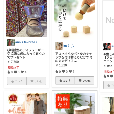
ann's favorite room
lot 𖠗 ˎˊ˗
i
砂時計型のディフューザー
♡ 立派な箱に入って届くの
アロマオイルボトルのキャ
𖧷癒し
でプレゼント
...
ップを付け替えるだけで そ
【アロ
のままディフ
...
ニハン
￥
7,700
￥
1,320
￥
946
掲載終了
0
0
3
掲載終
0
0
4
0
コレ
いいね
コレ
いいね
コ