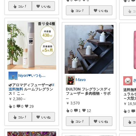
0
コレ
いいね
コレ
いいね
コ
hiyori❤いつもありがとう♡感謝🌹
f-favo
🌿アロマディフューザー🌿
#
送料無料
ルームフレグラン
DULTON フレグランスディ
送料無
ス！ こ
...
フューザー 多肉植物・サボ
ュラル
...
～大型
￥
2,380～
￥
3,570
￥
16,5
0
0
29
0
1
12
0
コレ
いいね
コレ
いいね
コ