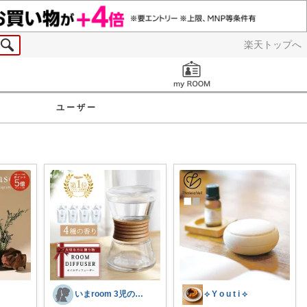
楽天トップへ
お知らせ
ユーザー
いまroom 3児のママ
⟡ Y o u t i ⟡