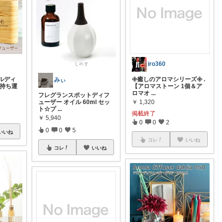
iro360
ルディ
𖧷癒しのアロマシリーズ𖧷 .
みぃ
で持ち運
【アロマストーン 1個＆ア
ロマオ
...
フレグランスポットディフ
ューザー オイル 60ml セッ
￥
1,320
ト☆プ
...
掲載終了
￥
5,940
0
0
2
0
0
5
いいね
コレ
いいね
コレ
いいね