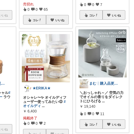
売切れ
0
0
7
0
0
65
いいね
コレ
いいね
コレ
いいね
Nori🌸オリ写見て欲しいなぁ🤭
まむ┊︎購入品更新中🌲北欧好き♡
★ERIKA★
シャル
#
＼おっしゃれ～／ 空気の力
ー
ラウ
でオイルの香りをダイレク
オシャレ〜✨ オイルディフ
トにひろげる
...
ューザー使ってみたい😌
#
オイルディ
...
￥
19,140
￥
6,400
0
0
11
掲載終了
0
0
2
コレ
いいね
いいね
コレ
いいね