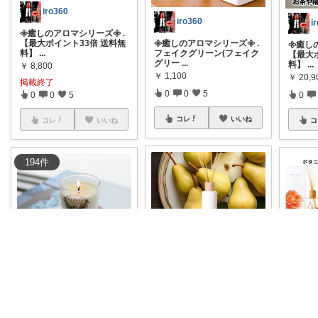
iro360
iro360
i
𖧷癒しのアロマシリーズ𖧷 .
【最大ポイント33倍 送料無
𖧷癒しのアロマシリーズ𖧷 .
𖧷癒し
料】
...
フェイクグリーン(フェイク
【最大
グリー
...
料】
...
￥
8,800
￥
1,100
￥
20,9
掲載終了
0
0
5
0
0
5
0
コレ
いいね
コレ
いいね
コ
194
件
iro360
iro360
i
𖧷癒しのアロマシリーズ𖧷
#
𖧷癒しのアロマシリーズ𖧷
𖧷癒し
お買い物マラソン
. レイヤー
Klinta (クリンタ)マッサー
...
『レビ