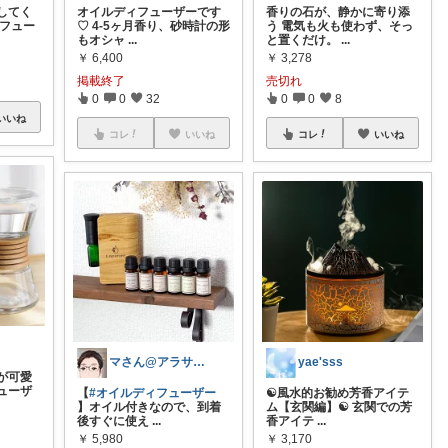
してく
オイルディフューザーです
香りの石が、静かに寄り添
ィフュー
♡ 4-5ヶ月香り、砂時計の形
う 電気も火も使わず、そっ
もオシャ
...
と置くだけ。
...
￥
6,400
￥
3,278
掲載終了
売切れ
0
0
32
0
0
8
いいね
コレ
いいね
コレ
いいね
e
マさん@アラサー会社院☀️
yae'sss
が可愛
ューザ
【
#オイルディフューザー
☯️風水的お勧め芳香アイテ
】オイル付きなので、到着
ム【玄関編】☯️ 玄関での芳
後すぐに使え
...
香アイテ
...
￥
5,980
￥
3,170