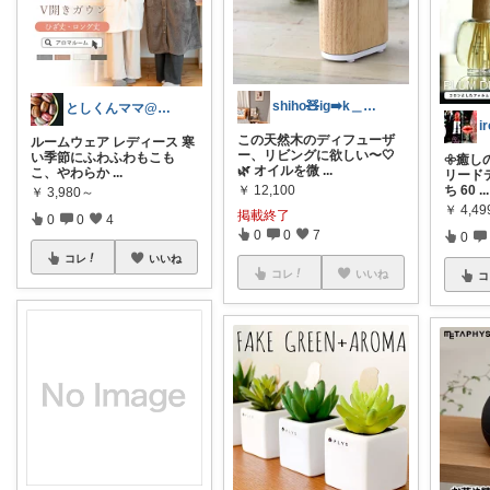
shiho🧸ig➡️k＿home1019
としくんママ@スイーツ大好き
i
この天然木のディフューザ
ルームウェア レディース 寒
ー、リビングに欲しい〜🤍
い季節にふわふわもこも
𖧷癒し
🌿 オイルを微
...
こ、やわらか
...
リード
￥
12,100
ち 60
...
￥
3,980～
￥
4,49
掲載終了
0
0
4
0
0
7
0
コレ
いいね
コレ
いいね
コ