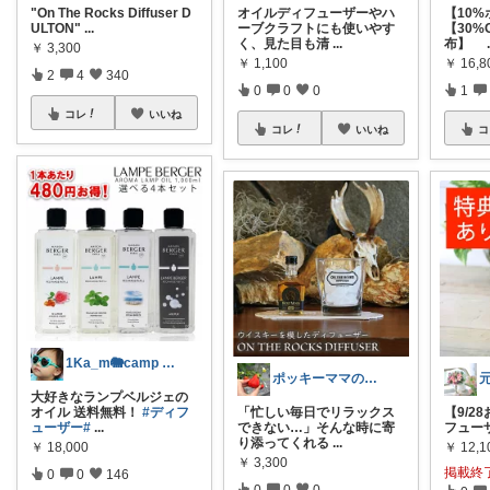
"On The Rocks Diffuser D
オイルディフューザーやハ
【10
ULTON"
...
ーブクラフトにも使いやす
【30%
く、見た目も清
...
布】
￥
3,300
￥
1,100
￥
16,8
2
4
340
0
0
0
1
コレ
いいね
コレ
いいね
コ
1Ka_m🐘camp family🐄
ポッキーママの推しアイテム図鑑🧺
大好きなランプベルジェの
オイル 送料無料！
#ディフ
「忙しい毎日でリラックス
【9/2
ューザー
#
...
できない…」そんな時に寄
フューザー
り添ってくれる
...
￥
18,000
￥
12,1
￥
3,300
掲載終
0
0
146
0
0
0