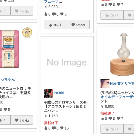
0
118
フューザ
...
0
0
7
￥
3,980～
レ
いいね
0
0
6
コレ
コレ
いいね
さっちゃん
料のニュートロ ナチ
チョイスは、中型犬
(生活の木)エッセン
iro360
犬用の
...
オイルディフューザ
ンド
...
00
𖧷癒しのアロマシリーズ𖧷 .
￥
8,800
【アロマストーン 3個＆ミ
0
5
ニハン
...
掲載終了
￥
1,760
0
0
7
レ
いいね
掲載終了
0
0
15
コレ