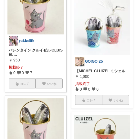
𝐲𝐮𝐤𝐢𝐜𝐨𝐥𝐢𝐟𝐞
バレンタイン クルイゼル CLUIS
EL
...
￥
950
GO!GO!25
掲載終了
【MICHEL CLUIZEL ミシェル
...
0
0
7
￥
1,000
掲載終了
コレ
いいね
0
0
0
コレ
いいね