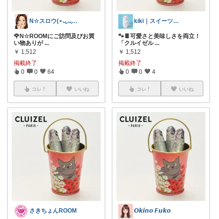
N☆スロウ(⋆ᴗ͈ˬᴗ͈)休み時々IN
kiki｜スイーツ専門🍰
🌹‪N☆ROOMにご訪問及びお買
🐾🍫可愛さと美味しさを両立！
い物ありが
...
「クルイゼル
...
￥
1,512
￥
1,512
掲載終了
掲載終了
0
0
64
0
0
4
コレ
いいね
コレ
いいね
さきちょんROOM
𝙊𝙠𝙞𝙣𝙤 𝙁𝙪𝙠𝙤