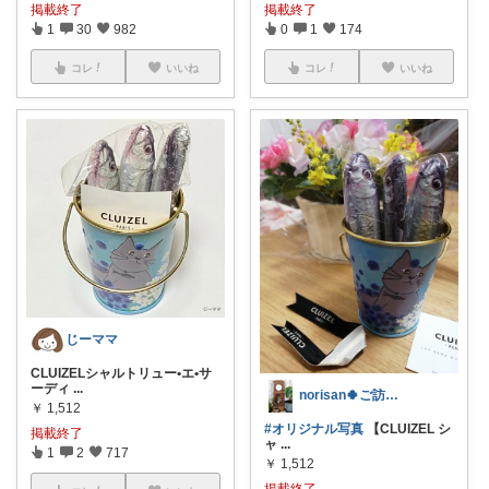
掲載終了
掲載終了
1
30
982
0
1
174
コレ
いいね
コレ
いいね
じーママ
CLUIZELシャルトリュー•エ•サ
ーディ
...
norisan🍀ご訪問感謝ﾃﾞｽ･:*
￥
1,512
#オリジナル写真
【CLUIZEL シ
掲載終了
ャ
...
1
2
717
￥
1,512