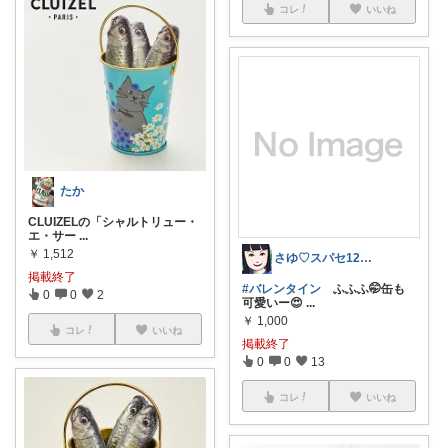
コレ
いいね
たか
CLUIZELの「シャルトリュー・
エ・サー
...
￥
1,512
さゆ♡スパセ12日迄！どこ経由した私😅
掲載終了
#バレンタイン
ふふふ🤭缶も
0
0
2
可愛いー😍
...
￥
1,000
コレ
いいね
掲載終了
0
0
13
コレ
いいね