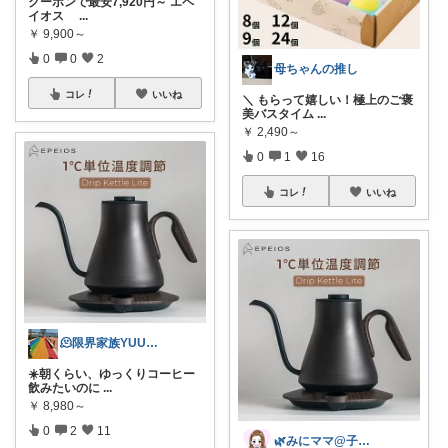
クーポンで最安7,920円～ エペ
イオス
...
￥
9,900～
0
0
2
母ちゃんの推し
コレ
いいね
＼ もらって嬉しい！極上のご褒
美バスタイム
...
￥
2,490～
0
1
16
コレ
いいね
🫠限界家族YUU｜家事ラク沼
☀️朝くらい、ゆっくりコーヒー
飲みたいのに
...
￥
8,980～
0
2
11
🌿みにママ@子育て×暮らしを楽しむ🌿