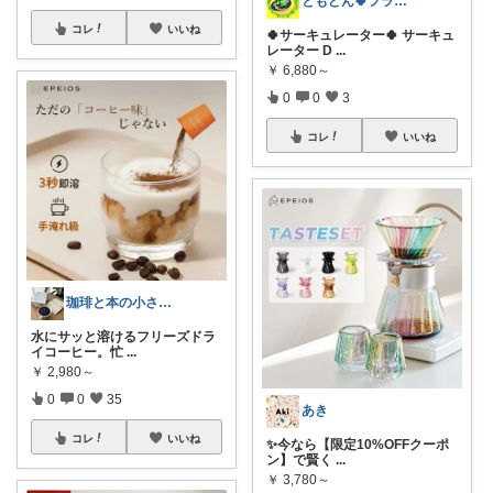
ともどん🍀フライパン料理ある暮らし🍳
コレ
いいね
🍀サーキュレーター🍀 サーキュ
レーター D
...
￥
6,880～
0
0
3
コレ
いいね
珈琲と本の小さな喫茶店☕️📕
水にサッと溶けるフリーズドラ
イコーヒー。忙
...
￥
2,980～
0
0
35
あき
コレ
いいね
✨今なら【限定10%OFFクーポ
ン】で賢く
...
￥
3,780～