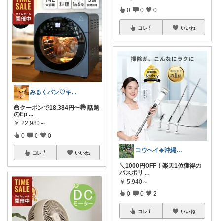
0
0
0
コレ
いいね
みるくパン♡キッチンルーム
🍟クーポンで18,384円〜🉐 話題
のEp
...
￥
22,980～
0
0
0
​コウヘイ☀️沖縄離島で「これ使える」
コレ
いいね
＼1000円OFF！楽天1位獲得の
バスポリ
...
￥
5,940～
0
0
2
コレ
いいね