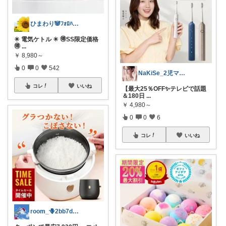
ひまわり🐼ﾌｫﾛﾊﾞ100❤️感謝
✴️ 電気ケトル ✴️ 🉐SS限定価格
🉐
...
￥
8,980～
0
0
542
NaKiSe_2児ママ🌸訪問感謝です
コレ
いいね
【最大25％OFF✨テレビで話題
＆180日
...
￥
4,980～
0
0
6
コレ
いいね
room_🪻2bb7d8bc05