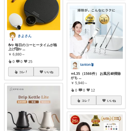
きよさん
☕️✨ 毎日のコーヒータイムが格
上げ🥰✨
...
￥
6,880～
0
0
25
tanton🪴
コレ
いいね
⭐4.35（1566件） お風呂🛀掃除
がも
...
￥
5,940～
0
0
12
コレ
いいね