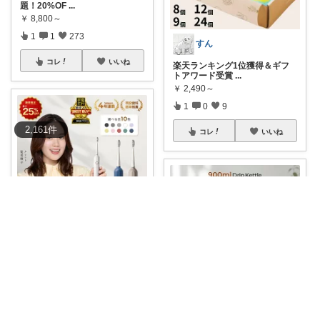
題！20%OF
...
￥
8,800～
1
1
273
すん
コレ
いいね
楽天ランキング1位獲得＆ギフ
トアワード受賞
...
￥
2,490～
1
0
9
2,161
件
コレ
いいね
Nyui｜暮らしの買い替えメモ
1回の充電で半年使える！？時
短＆ツルツル磨
...
￥
4,980～
0
0
0
ポメ｜家族の暮らしを少しラクに