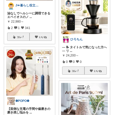
J⏩暮らし役立つアイテム&防災備蓄
油なしでヘルシーに調理できる
エペイオスのノ
...
￥
22,980～
2
1
341
コレ
いいね
ひろちん
— 📝 タイトルで気になった方へ
— リ
...
￥
24,200～
0
0
0
コレ
いいね
❁POPO❁
【面倒な充電の手間や歯磨きの
磨き残し悩みを
...