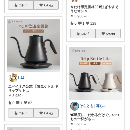
コレ
いいね
今だけ限定価格✌🏻❣️注ぎやすそ
うなオシャ
...
￥
8,980～
0
1
128
コレ
いいね
しば
エペイオス公式 【電気ケトル ド
リップケト
...
￥
8,980～
0
1
82
そらとも | 暮らしItem🕊️朝コレ
コレ
いいね
🕊️温度にこだわるだけで、いつ
もの一杯がも
...
￥
8,980～