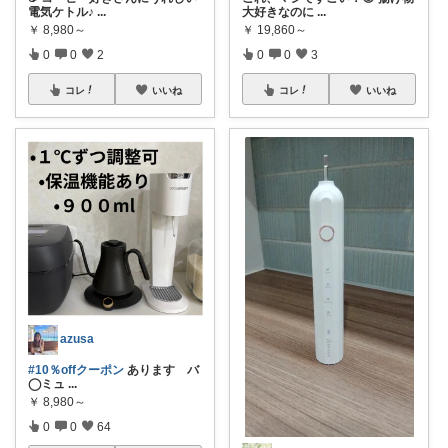
電気ケトル♪
...
大好きなのに
...
￥
8,980～
￥
19,860～
0
0
2
0
0
3
コレ
いいね
コレ
いいね
azusa
#10％offクーポン
あります バ
◯ミュ
...
￥
8,980～
0
0
64