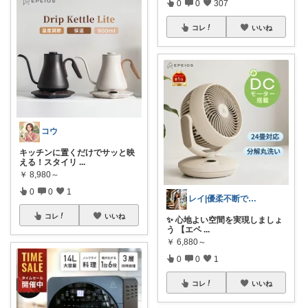
0
0
307
コレ
いいね
コウ
キッチンに置くだけでサッと映
える！スタイリ
...
￥
8,980～
0
0
1
レイ|優柔不断で選べない🥲
コレ
いいね
✨ 心地よい空間を実現しましょ
う 【エペ
...
￥
6,880～
0
0
1
コレ
いいね