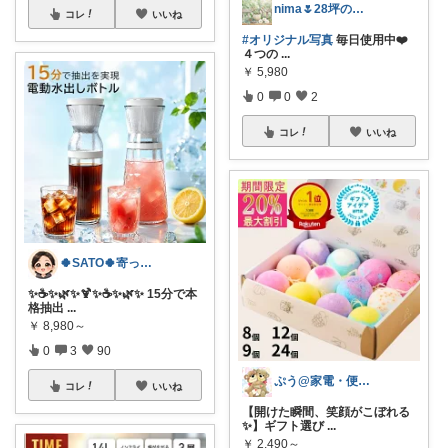
nima🌷28坪の小さな暮らし
コレ
いいね
#オリジナル写真
毎日使用中❤️
４つの
...
￥
5,980
0
0
2
コレ
いいね
🍀SATO🍀寄って、見てらっしゃい！
​✨☕✨🌿✨🍹✨☕✨🌿✨ 15分で本
格抽出
...
￥
8,980～
0
3
90
ぷう@家電・便利グッズ・美味しいもの
コレ
いいね
【開けた瞬間、笑顔がこぼれる
✨】ギフト選び
...
￥
2,490～