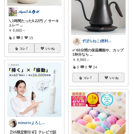
𝒜𝓎𝓂𖡿‬𖣰🏠🌿
＼1時間たった0.22円 ／ サーキ
ュレー
...
￥
6,880～
0
0
15
ずぼらねこ|便利＆可愛いアイテムを紹介
コレ
いいね
✅ 60分間の保温機能や、カップ
1杯分なら
...
￥
8,980～
0
0
24
コレ
いいね
minori⭐️よろしくお願いします💕
【SS限定割引🛒】テレビで話