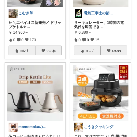
こむぎ🐰
電気工事士の節電ROOM
✨ ＼エペイオス新発売／ ドリッ
サーキュレーター、1時間の電
プケトル✨
...
気代を即答でき
...
￥
14,960～
￥
6,880～
0
0
173
0
0
15
コレ
いいね
コレ
いいね
momomokaのラク家事room
こうきクッキング
☕ コーヒー好きさんにうれしい
これ、マジですごい！😍 揚げ物