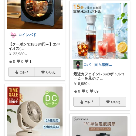
ロインパド
【クーポンで18,384円～】エペ
イオス(
...
￥
22,980～
0
0
1
コバ 日々感謝✨私のすきなもの帖✨
コレ
いいね
最近カフェインレスのボトルコ
ーヒーを見かけ
...
￥
8,980～
0
0
69
コレ
いいね