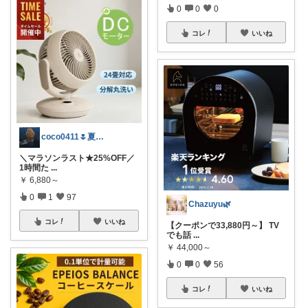
0
0
0
コレ
いいね
coco0411🌷夏グッズ色々🌻
＼マラソンラスト★25%OFF／
1時間た
...
￥
6,880～
0
1
97
Chazuyu🌿
コレ
いいね
【クーポンで33,880円～】 TV
でも話
...
￥
44,000～
0
0
56
コレ
いいね