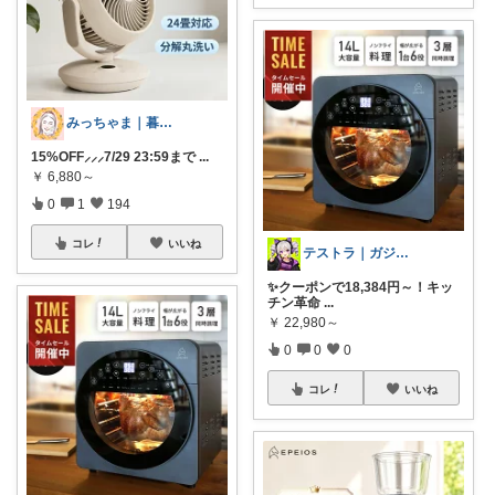
みっちゃま｜暮らし整うお買い物🌿
15%OFF⸝⸝⸝7/29 23:59まで
...
￥
6,880～
0
1
194
コレ
いいね
テストラ｜ガジェット・家電
✨クーポンで18,384円～！キッ
チン革命
...
￥
22,980～
0
0
0
コレ
いいね