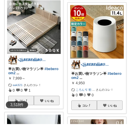
꧁𝑩𝑬𝑩𝑬𓊝𝑹𝑶𝑶𝑴꧂
꧁𝑩𝑬𝑩𝑬𓊝𝑹𝑶𝑶𝑴꧂
🌟お買い物マラソン🌟
#bebero
om2
...
🌟お買い物マラソン🌟
#bebero
om2
...
￥
7,999～
￥
4,950
sak321
さんのコレ！
ころん🫧 初
...
さんのコレ！
0
0
1
0
0
0
コレ
いいね
3,518
件
コレ
いいね