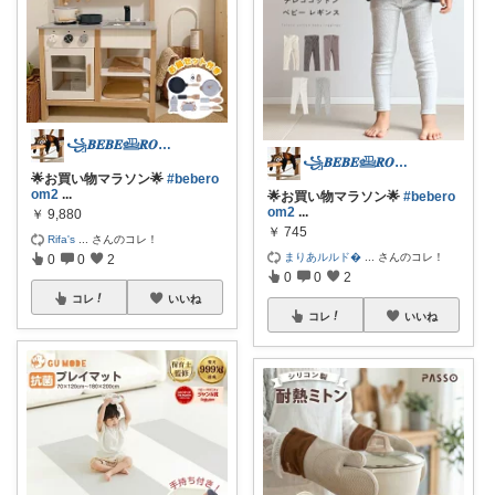
꧁𝑩𝑬𝑩𝑬𓊝𝑹𝑶𝑶𝑴꧂
꧁𝑩𝑬𝑩𝑬𓊝𝑹𝑶𝑶𝑴꧂
🌟お買い物マラソン🌟
#bebero
om2
...
🌟お買い物マラソン🌟
#bebero
om2
...
￥
9,880
￥
745
Rifa's
...
さんのコレ！
まりあルルド
...
さんのコレ！
0
0
2
0
0
2
コレ
いいね
コレ
いいね