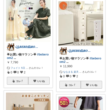
꧁𝑩𝑬𝑩𝑬𓊝𝑹𝑶𝑶𝑴꧂
꧁𝑩𝑬𝑩𝑬𓊝𝑹𝑶𝑶𝑴꧂
🌟お買い物マラソン🌟
#bebero
om2
...
🌟お買い物マラソン🌟
#bebero
om2
...
￥
7,790
￥
11,990
フェイト 5日
...
さんのコレ！
ななまる 楽天
...
さんのコレ！
0
0
2
0
0
2
コレ
いいね
コレ
いいね