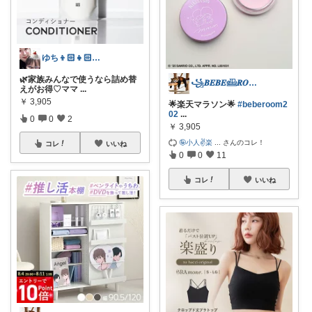
ゆち👦🏻👧🏻👶🏻のmama
🌿家族みんなで使うなら詰め替
꧁𝑩𝑬𝑩𝑬𓊝𝑹𝑶𝑶𝑴꧂
えがお得♡ママ
...
￥
3,905
🌟楽天マラソン🌟
#beberoom2
02
...
0
0
2
￥
3,905
🤪小人✌️楽
...
さんのコレ！
コレ
いいね
0
0
11
コレ
いいね