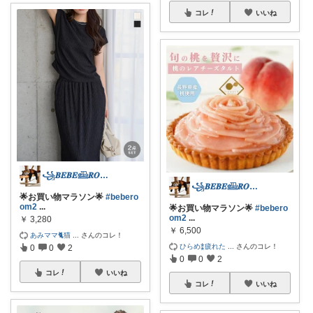
コレ
いいね
꧁𝑩𝑬𝑩𝑬𓊝𝑹𝑶𝑶𝑴꧂
꧁𝑩𝑬𝑩𝑬𓊝𝑹𝑶𝑶𝑴꧂
🌟お買い物マラソン🌟
#bebero
om2
...
🌟お買い物マラソン🌟
#bebero
om2
...
￥
3,280
￥
6,500
あみママ🐈猫
...
さんのコレ！
ひらめ⁑疲れた
...
さんのコレ！
0
0
2
0
0
2
コレ
いいね
コレ
いいね