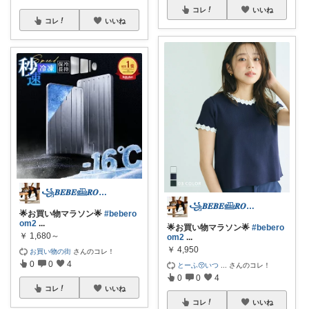
コレ
いいね
コレ
いいね
꧁𝑩𝑬𝑩𝑬𓊝𝑹𝑶𝑶𝑴꧂
꧁𝑩𝑬𝑩𝑬𓊝𝑹𝑶𝑶𝑴꧂
🌟お買い物マラソン🌟
#bebero
om2
...
🌟お買い物マラソン🌟
#bebero
￥
1,680～
om2
...
￥
4,950
お買い物の街
さんのコレ！
0
0
4
とーふ😚いつ
...
さんのコレ！
0
0
4
コレ
いいね
コレ
いいね