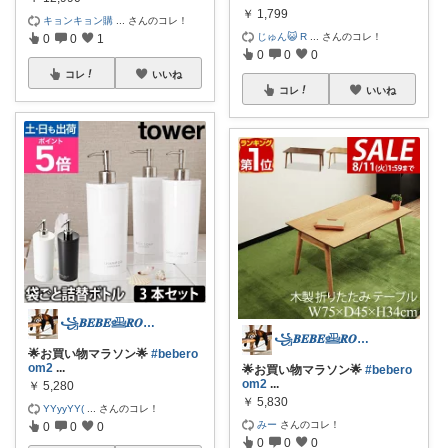
￥
1,799
キョンキョン購
...
さんのコレ！
じゅん😺 R
...
さんのコレ！
0
0
1
0
0
0
コレ
いいね
コレ
いいね
꧁𝑩𝑬𝑩𝑬𓊝𝑹𝑶𝑶𝑴꧂
꧁𝑩𝑬𝑩𝑬𓊝𝑹𝑶𝑶𝑴꧂
🌟お買い物マラソン🌟
#bebero
om2
...
🌟お買い物マラソン🌟
#bebero
om2
...
￥
5,280
￥
5,830
YYyyYY(
...
さんのコレ！
みー
さんのコレ！
0
0
0
0
0
0