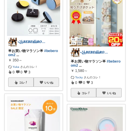
꧁𝑩𝑬𝑩𝑬𓊝𝑹𝑶𝑶𝑴꧂
🌟お買い物マラソン🌟
#bebero
꧁𝑩𝑬𝑩𝑬𓊝𝑹𝑶𝑶𝑴꧂
om2
...
￥
350～
🌟お買い物マラソン🌟
#bebero
om2
...
Yuka
さんのコレ！
￥
1,580～
0
0
3
Tocky
さんのコレ！
0
0
3
コレ
いいね
コレ
いいね