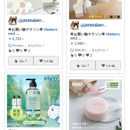
꧁𝑩𝑬𝑩𝑬𓊝𝑹𝑶𝑶𝑴꧂
꧁𝑩𝑬𝑩𝑬𓊝𝑹𝑶𝑶𝑴꧂
🌟お買い物マラソン🌟
#bebero
om2
...
🌟お買い物マラソン🌟
#bebero
om2
...
￥
6,783～
￥
2,980～
Ruckyyy
...
さんのコレ！
🦋ML🦋い
...
さんのコレ！
0
0
2
0
0
2
コレ
いいね
コレ
いいね