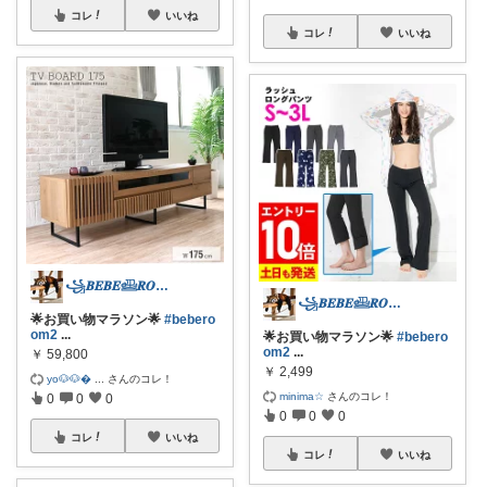
コレ
いいね
コレ
いいね
꧁𝑩𝑬𝑩𝑬𓊝𝑹𝑶𝑶𝑴꧂
꧁𝑩𝑬𝑩𝑬𓊝𝑹𝑶𝑶𝑴꧂
🌟お買い物マラソン🌟
#bebero
om2
...
🌟お買い物マラソン🌟
#bebero
om2
...
￥
59,800
￥
2,499
yo🐶🐶
...
さんのコレ！
minima☆
さんのコレ！
0
0
0
0
0
0
コレ
いいね
コレ
いいね