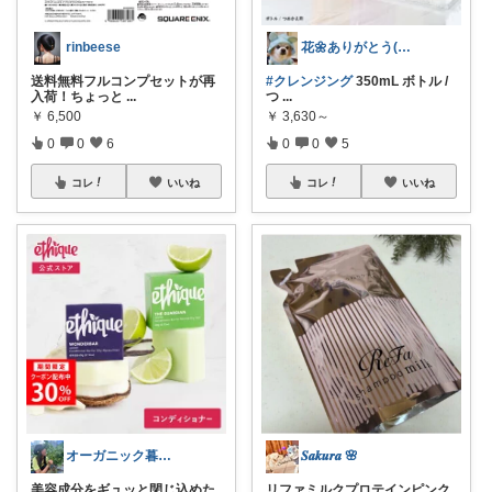
rinbeese
花🌼ありがとう(*･ω･)*_ _)ﾍ
送料無料フルコンプセットが再
#クレンジング
350mL ボトル /
入荷！ちょっと
...
つ
...
￥
6,500
￥
3,630～
0
0
6
0
0
5
コレ
いいね
コレ
いいね
オーガニック暮らしと雑貨の小部屋☀️🌴
𝑺𝒂𝒌𝒖𝒓𝒂 🌸
美容成分をギュッと閉じ込めた
リファミルクプロテインピンク