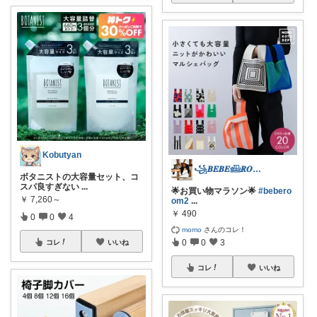
Kobutyan
꧁𝑩𝑬𝑩𝑬𓊝𝑹𝑶𝑶𝑴꧂
ボタニストの大容量セット、コ
スパ良すぎない
...
🌟お買い物マラソン🌟
#bebero
￥
7,260～
om2
...
￥
490
0
0
4
momo
さんのコレ！
0
0
3
コレ
いいね
コレ
いいね