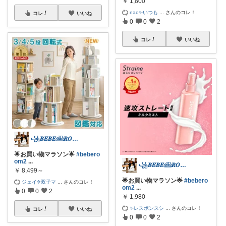
￥
1,800
nao✨いつも
...
さんのコレ！
コレ
いいね
0
0
2
コレ
いいね
꧁𝑩𝑬𝑩𝑬𓊝𝑹𝑶𝑶𝑴꧂
🌟お買い物マラソン🌟
#bebero
om2
...
꧁𝑩𝑬𝑩𝑬𓊝𝑹𝑶𝑶𝑴꧂
￥
8,499～
🌟お買い物マラソン🌟
#bebero
ジェイ✈双子マ
...
さんのコレ！
om2
...
0
0
2
￥
1,980
✨レスポンスシ
...
さんのコレ！
コレ
いいね
0
0
2