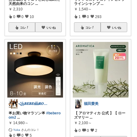
天然由来のコン
...
ラインシャンプ
...
￥
2,310
￥
1,540～
0
0
10
1
0
293
コレ
いいね
コレ
いいね
꧁𝑩𝑬𝑩𝑬𓊝𝑹𝑶𝑶𝑴꧂
福田愛美
🌟お買い物マラソン🌟
#bebero
【 アロマティカ 公式 】【 ロー
om2
...
ズマリー
...
￥
14,980～
￥
2,100～
Yuka
さんのコレ！
0
0
2
0
0
5