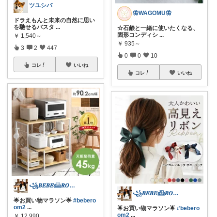
ツユシバ
🦋WAGOMU🦋
ドラえもんと未来の自然に思い
を馳せるバスタ
...
☆石鹸と一緒に使いたくなる、
固形コンディシ
...
￥
1,540～
￥
935～
3
2
447
0
0
10
コレ
いいね
コレ
いいね
꧁𝑩𝑬𝑩𝑬𓊝𝑹𝑶𝑶𝑴꧂
꧁𝑩𝑬𝑩𝑬𓊝𝑹𝑶𝑶𝑴꧂
🌟お買い物マラソン🌟
#bebero
om2
...
🌟お買い物マラソン🌟
#bebero
om2
...
￥
12,990