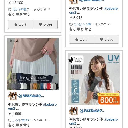
￥
12,100～
🌟お買い物マラソン🌟
#bebero
なかち🧸夏ア
...
さんのコレ！
om2
...
0
0
2
￥
3,042
こっぱ ✨ご購
...
さんのコレ！
コレ
いいね
0
0
2
コレ
いいね
꧁𝑩𝑬𝑩𝑬𓊝𝑹𝑶𝑶𝑴꧂
🌟お買い物マラソン🌟
#bebero
om2
...
꧁𝑩𝑬𝑩𝑬𓊝𝑹𝑶𝑶𝑴꧂
￥
1,999
🌟お買い物マラソン🌟
#bebero
しゃち*双子ﾏ
...
さんのコレ！
om2
...
0
0
2