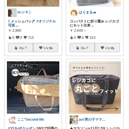
𝘮 𝘪 𝘪 ⚘⡱
はりまる🦔
⌇ メッシュバッグ ⁡
#オリジナル
コンパクトに折り畳み レジカゴ
写真
...
にセット出来
...
￥
2,980
￥
2,640～
0
0
715
0
0
323
コレ
いいね
コレ
いいね
ここ*Second-life
ao⌇男の子ママの暮らし
#35％offクーポン
SNSで話題の
🔥マラソン〜11日1:59 ＼レジカ