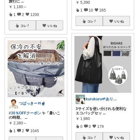
旅行に
...
￥
5,390
￥
1,180～
1
10
265
1
2
1200
コレ
いいね
コレ
いいね
kurukuru🌱ありがとうございます
つばっきー🍴🫕
3サイズを使い分けれる便利な
#30％OFFクーポン
✨「暑いこ
エコバッグセッ
...
の時期、
...
￥
1,980
￥
2,380～
0
0
179
1
2
1045
コレ
いいね