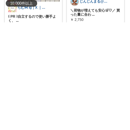
じんじんまる@2歳児ママ
10,000
件
以上
らむ⋈ ig｜X ｜🍋｜ameblo
＼荷物が増えても安心🛒🤍／ 買
った量に合わ
...
꒰ ‪PR ꒱自立するので使い勝手よ
￥
2,750
く、
...
￥
1,975
3
1
750
2
0
700
コレ
いいね
コレ
いいね
ゆあ🎀兄妹ママの育児と暮らし
のんびりです🥹2歳息子♡０歳娘♡
#オリジナル写真
2枚 子どもの
「ママ持っ
...
レジかごにそのままセットでき
￥
2,480～
る “たためる
...