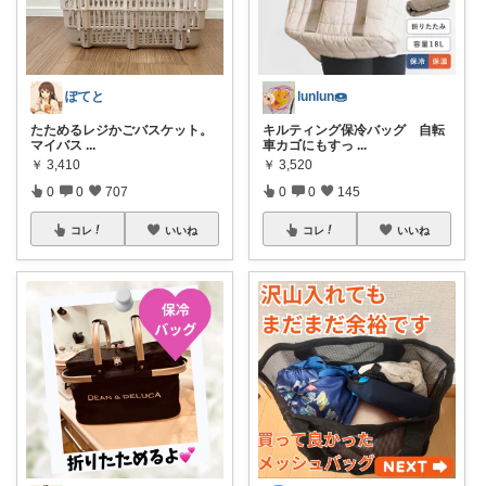
ぽてと
lunlun🍩
たためるレジかごバスケット。
キルティング保冷バッグ 自転
マイバス
...
車カゴにもすっ
...
￥
3,410
￥
3,520
0
0
707
0
0
145
コレ
いいね
コレ
いいね