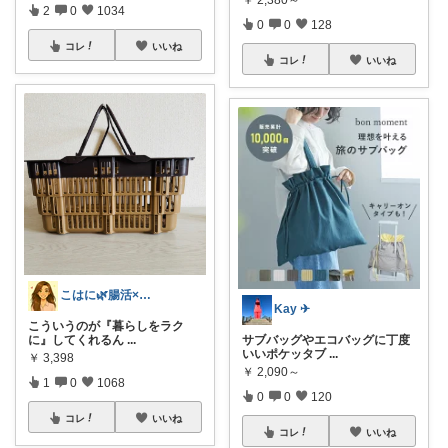
2
0
1034
0
0
128
コレ
いいね
コレ
いいね
こはに🌿腸活×美容×暮らし
Kay ✈︎
こういうのが『暮らしをラク
に』してくれるん
...
サブバッグやエコバッグに丁度
いいポケッタブ
...
￥
3,398
￥
2,090～
1
0
1068
0
0
120
コレ
いいね
コレ
いいね