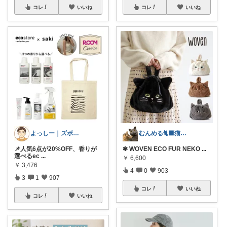
コレ
いいね
コレ
いいね
よっしー｜ズボラでもおしゃれに整えたい
むんめる🐈‍⬛猫と快適ライフ🐈朝コレ
📌人気6点が20%OFF、香りが
✾ WOVEN ECO FUR NEKO
...
選べるec
...
￥
6,600
￥
3,476
4
0
903
3
1
907
コレ
いいね
コレ
いいね