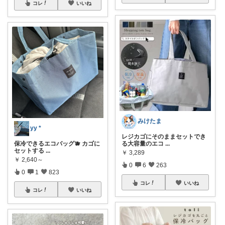
コレ
いいね
みけたま
yy *
レジカゴにそのままセットでき
保冷できるエコバッグ🫐 カゴに
る大容量のエコ
...
セットする
...
￥
3,289
￥
2,640～
0
6
263
0
1
823
コレ
いいね
コレ
いいね