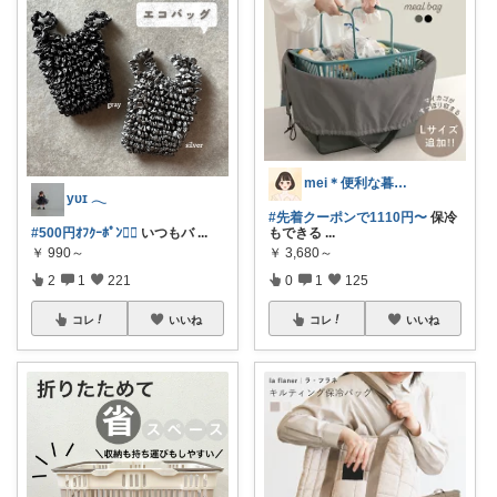
mei＊便利な暮らし🌸かわいいもの
yᴜɪ 𓂃
#先着クーポンで1110円〜
保冷
#500円ｵﾌｸｰﾎﾟﾝ❤️‍🔥
いつもバ
...
もできる
...
￥
990～
￥
3,680～
2
1
221
0
1
125
コレ
いいね
コレ
いいね