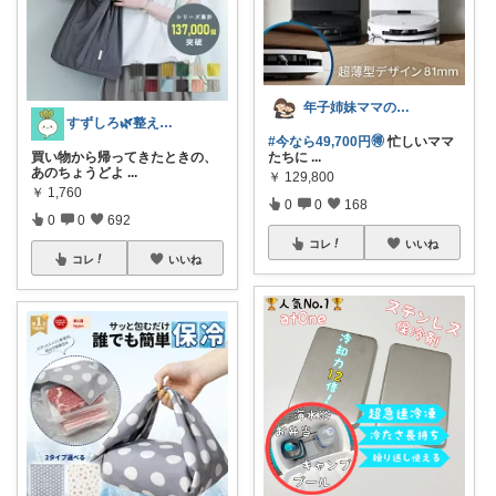
年子姉妹ママのトシコ｜２歳&３歳
すずしろ🌿整えながら、ゆるく暮らす
#今なら49,700円🉐
忙しいママ
買い物から帰ってきたときの、
たちに
...
あのちょうどよ
...
￥
129,800
￥
1,760
0
0
168
0
0
692
コレ
いいね
コレ
いいね