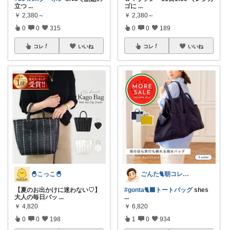
立つ
...
ゴに
...
￥
2,380～
￥
2,380～
0
0
315
0
0
189
コレ
いいね
コレ
いいね
🐣こっこ🐣
ごんた🐈朝コレ🐈‍⬛
【夏のお出かけに迷わない♡】
#gonta🐈‍⬛トートバッグ
shes
大人の毎日バッ
...
...
￥
4,820
￥
6,820
0
0
198
1
0
934