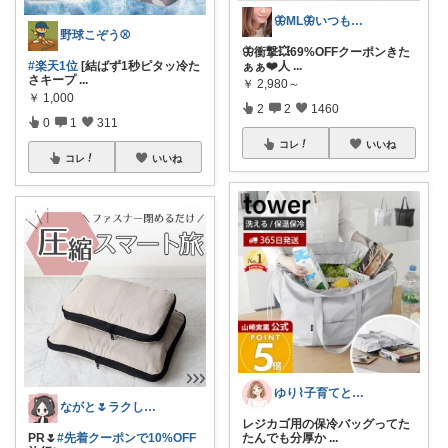
🦋ML🦋いつもありがとう💓
野球こぞう⚾️
🦋衝撃💥69%OFFクーポンきた
#楽天1位
[結ばず1秒ピタッ冷た
ぁぁ❤️人
...
さキープ
...
￥
2,980～
￥
1,000
2
2
1460
0
1
311
コレ
いいね
コレ
いいね
ゆり⌇子育てと暮らし🌷
ながと🌷ラクしてときめく暮らし
レジカゴ用の保冷バッグってた
PR🌷
#先着クーポンで10%OFF
たんでも分厚か
...