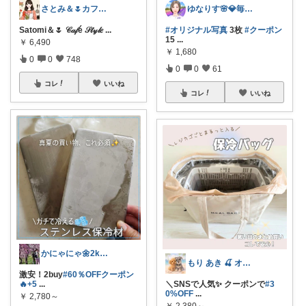
さとみ＆🌷カフェと素敵なもの☕️🌿
ゆなりす🌸💎毎日投稿💎朝コレ
Satomi＆🌷 𝒞𝒶𝒻é 𝒮𝓉𝓎𝓁𝑒
...
#オリジナル写真
3枚
#クーポン
15
...
￥
6,490
￥
1,680
0
0
748
0
0
61
コレ
いいね
コレ
いいね
かにゃにゃ🌼2kids mama
もり あき 🍒 オリ写強化中です♡◡̈
激安！2buy
#60％OFFクーポン
🔥+5
...
＼SNSで人気✨ クーポンで
#3
0%OFF
...
￥
2,780～
￥
2,380～