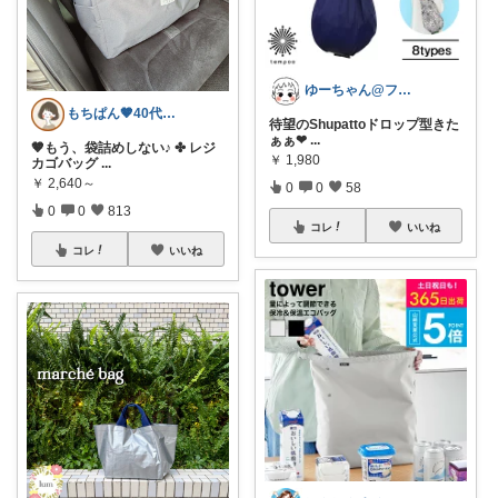
ゆーちゃん@フォロワーさまから購入💕
もちぱん🤎40代主婦のくらしメモ
待望のShupattoドロップ型きた
ぁぁ❤
...
🤎もう、袋詰めしない♪ ✤ レジ
￥
1,980
カゴバッグ
...
￥
2,640～
0
0
58
0
0
813
コレ
いいね
コレ
いいね