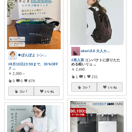
akari.8.6 大人カジュアル服
🍀ぽんぽよ シンプル時短ライフ🍀
#再入荷
コンパクトに折りたた
#8月10日23:59まで、30％OFF
める軽いリュ
...
ク
...
￥
2,490
￥
2,380～
1
1
231
0
0
879
コレ
いいね
コレ
いいね