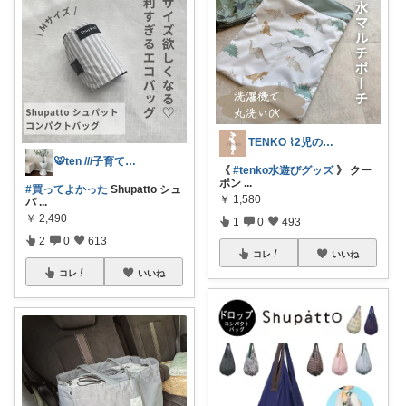
TENKO ⌇2児のママ＊暮らしを便利に
🐯ten ///子育て暮らしの愛用品
《
#tenko水遊びグッズ
》 クー
ポン
...
#買ってよかった
Shupatto シュ
￥
1,580
パ
...
￥
2,490
1
0
493
2
0
613
コレ
いいね
コレ
いいね