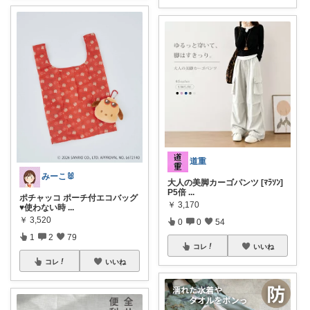
道重
みーこ🐰
大人の美脚カーゴパンツ [ﾏﾗｿﾝ]
P5倍
...
ポチャッコ ポーチ付エコバッグ
￥
3,170
♥使わない時
...
￥
3,520
0
0
54
1
2
79
コレ
いいね
コレ
いいね