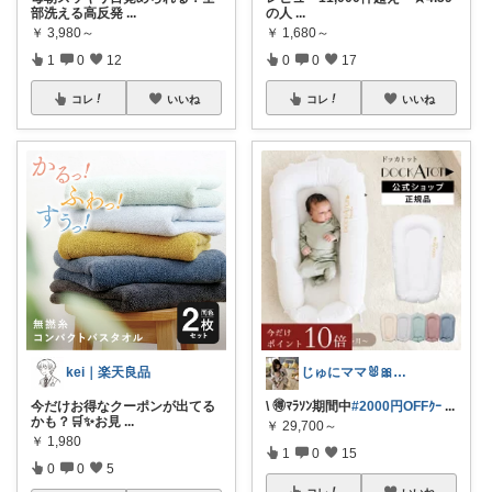
部洗える高反発
...
の人
...
￥
3,980～
￥
1,680～
1
0
12
0
0
17
コレ
いいね
コレ
いいね
じゅにママ🐰🎀2yboyワーママ
kei｜楽天良品
\ 🉐ﾏﾗｿﾝ期間中
#2000円OFFｸｰ
...
今だけお得なクーポンが出てる
かも？🛒✨お見
...
￥
29,700～
￥
1,980
1
0
15
0
0
5
コレ
いいね