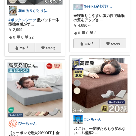
🦄reika🍃ｲﾝﾃﾘｱ🕊感謝💐
花🌼ありがとう(*･ω･)*_ _)ﾍ
👑寝返りしやすい弾力性で睡眠
の質をアップさ
...
#ボックスシーツ
敷パッド一体
型強冷感がず
...
￥
4,680～
￥
2,999
0
0
3
0
0
22
コレ
いいね
コレ
いいね
ロンちゃん
ぴーちゃん
🌙 これ、一度寝たらもう戻れな
い…！極厚2
...
【クーポンで最大20%OFF】全