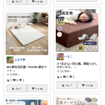
コレ
いいね
いちこ
ぶる子🩵
🌷“沈まない安心感。寝返りがし
やすいから、
...
🛌✨新生活応援！Novilla 硬めマ
ット
...
￥
14,999～
￥
4,949～
0
0
5
0
0
1
コレ
いいね
コレ
いいね