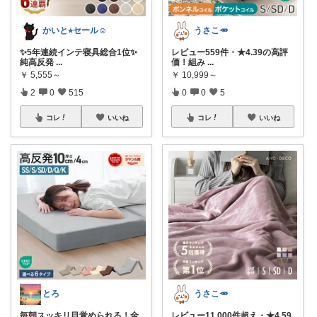
かいと⭐︎セール☺️
うさこ🥕
✨5年連続インテ寝具総合1位✨
レビュー559件・★4.39の高評
純高反発
...
価！組み
...
￥
5,555～
￥
10,999～
2
0
515
0
0
5
コレ
いいね
コレ
いいね
とろ
うさこ🥕
毎朝スッキリ目覚められる！全
レビュー11,000件超え・★4.59