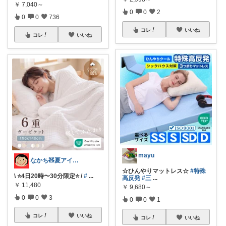
￥
7,040～
0
0
2
0
0
736
コレ
いいね
コレ
いいね
mayu
なかち🧸夏アイテム＆便利グッズ✨
☆ひんやりマットレス☆
#特殊
\ ⭐️4日20時〜30分限定⭐️ /
#
...
高反発
#三
...
￥
11,480
￥
9,680～
0
0
3
0
0
1
コレ
いいね
コレ
いいね