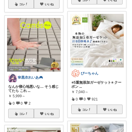
コレ
いいね
ぴーちゃん
🌸黒衣れいあ🎮
⭐️5重無添加ガーゼケット⭐️ クー
ポン
...
なんか寝心地悪いな… そう感じ
てたら これ
...
￥
7,040～
￥
5,999～
0
0
921
0
0
2
コレ
いいね
コレ
いいね