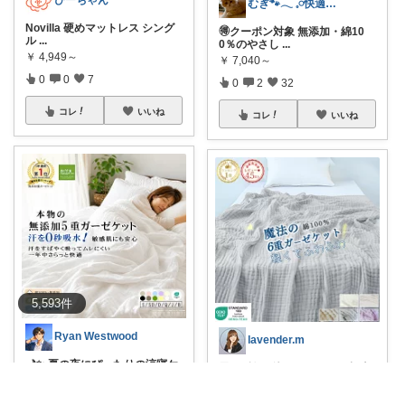
むぎ🐾‪𓂃 𓈒𓏸快適な寝具紹介
Novilla 硬めマットレス シング
🉐クーポン対象 無添加・綿10
ル
...
0％のやさし
...
￥
4,949～
￥
7,040～
0
0
7
0
2
32
コレ
いいね
コレ
いいね
5,593
件
Ryan Westwood
lavender.m
🌙✨ 夏の夜にぴったりの涼寝ケ
思わず包み込まれたくなる極上
ットを見つけ
...
の柔らかさ…！
...
￥
7,040～
￥
1,480～