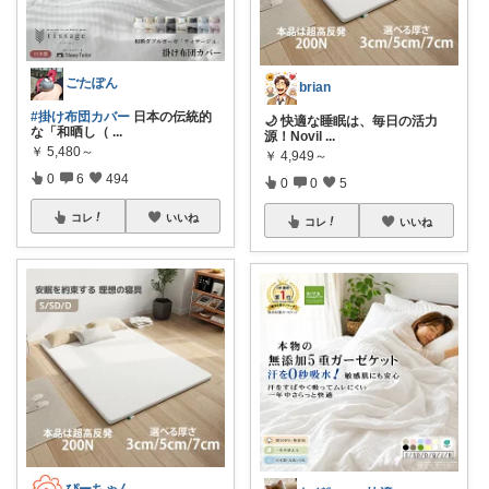
ごたぽん
brian
#掛け布団カバー
日本の伝統的
🌙 快適な睡眠は、毎日の活力
な「和晒し（
...
源！Novil
...
￥
5,480～
￥
4,949～
0
6
494
0
0
5
コレ
いいね
コレ
いいね
ぴーちゃん