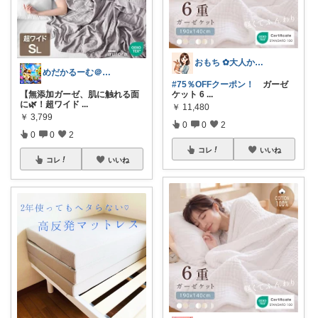
おもち ✿大人かわいい×暮らし
めだかるーむ＠ありがとうございます。
#75％OFFクーポン！
ガーゼ
ケット 6
...
【無添加ガーゼ、肌に触れる面
に🌿！超ワイド
...
￥
11,480
￥
3,799
0
0
2
0
0
2
コレ
いいね
コレ
いいね