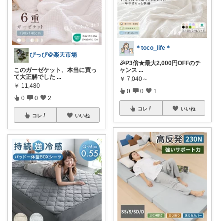
＊toco_life＊
ぴっぴ＠楽天市場
🎉P3倍★最大2,000円OFFのチ
ャンス
...
このガーゼケット、本当に買っ
て大正解でした
...
￥
7,040～
￥
11,480
0
0
1
0
0
2
コレ
いいね
コレ
いいね