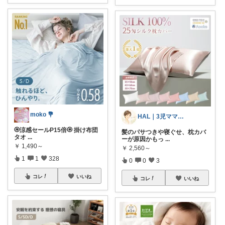
moko 💐
HAL｜3児ママ・家事グッズ・プチプラ
🏵️涼感セールP15倍🏵️ 掛け布団
髪のパサつきや寝ぐせ、枕カバ
タオ
...
ーが原因かもっ
...
￥
1,490～
￥
2,560～
1
1
328
0
0
3
コレ
いいね
コレ
いいね