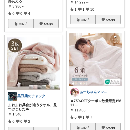
部洗える
...
￥
14,999～
￥
3,980～
1
1
10
0
0
4
コレ
いいね
コレ
いいね
あーちゃんママ🐣朝コレ5時✨2y娘
黒豆柴のチャック
🔥75%OFFクーポン数量限定❣️8/
11
...
ふわふわ具合が違うタオル、見
つけました☁️
...
￥
11,480
￥
1,540
0
1
7
0
0
2
コレ
いいね