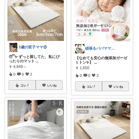
3歳の双子ママ😍
頑張るパパママ応援隊@育児・子供用品紹介
😴✨ ずっと探してた、私にぴ
【なめても安心の無添加ガーゼ
ったりのマット
...
ミトン✨】
...
￥
4,949～
￥
1,650
0
0
2
0
0
3
コレ
いいね
コレ
いいね