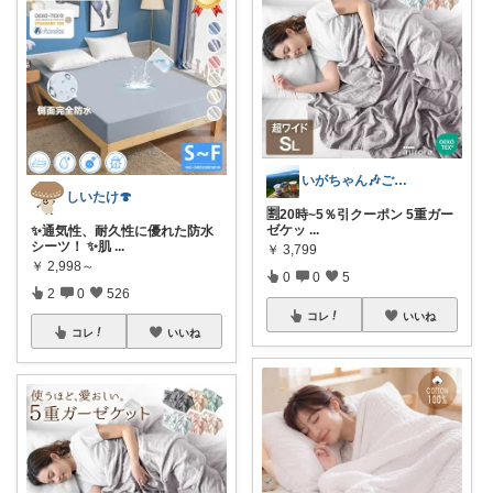
いがちゃん🎶ご購入感謝です🎶
しいたけ🍄
🈹20時~5％引クーポン 5重ガー
ゼケッ
...
✨通気性、耐久性に優れた防水
シーツ！ ✨肌
...
￥
3,799
￥
2,998～
0
0
5
2
0
526
コレ
いいね
コレ
いいね