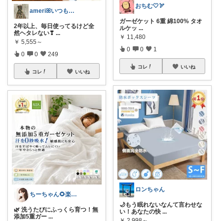
おちむ🤍🏹
ameriꕤいつもありがとう
ガーゼケット 6重 綿100% タオ
2年以上、毎日使ってるけど全
ルケッ
...
然ヘタレない❣
...
￥
11,480
￥
5,555～
0
0
1
0
0
249
コレ
いいね
コレ
いいね
ロンちゃん
ちーちゃん🌻楽天room
🌙もう眠れないなんて言わせな
🌿 洗うたびにふっくら育つ！無
い！あなたの快
...
添加5重ガー
...
￥
2,998～