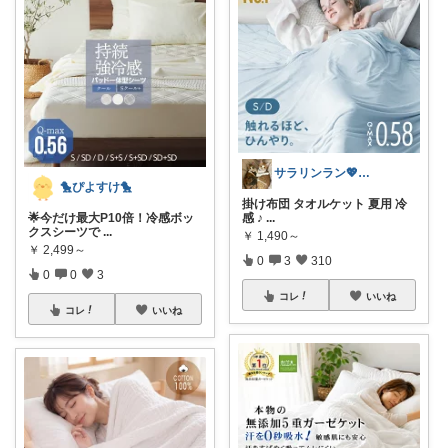
サラリンラン💖5日感謝💖
🐤ぴよすけ🐤
掛け布団 タオルケット 夏用 冷
感 ♪
...
🌟今だけ最大P10倍！冷感ボッ
クスシーツで
...
￥
1,490～
￥
2,499～
0
3
310
0
0
3
コレ
いいね
コレ
いいね