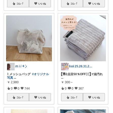
コレ
いいね
コレ
いいね
𝘮 𝘪 𝘪 ⚘⡱
𝕜𝕖𝕚 25.26.31.2日💓
⌇ メッシュバッグ ⁡
#オリジナル
𓊈🉐2点目50％OFF❤️‍🔥𓊉 𖧤油汚れ
写真
...
...
￥
2,980
￥
300～
0
0
744
0
0
367
コレ
いいね
コレ
いいね