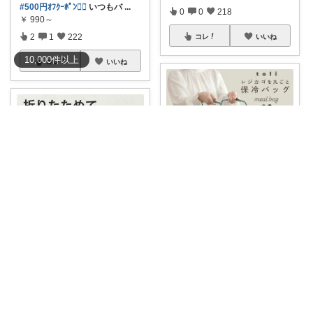
#500円ｵﾌｸｰﾎﾟﾝ❤️‍🔥
いつもバ
...
0
0
218
￥
990～
2
1
222
コレ
いいね
10,000
件
以上
コレ
いいね
mei＊便利な暮らし🌸かわいいもの
#先着クーポンで1110円〜
保冷
ぽてと
もできる
...
￥
3,680～
たためるレジかごバスケット。
マイバス
...
0
1
127
￥
3,410
0
0
707
コレ
いいね