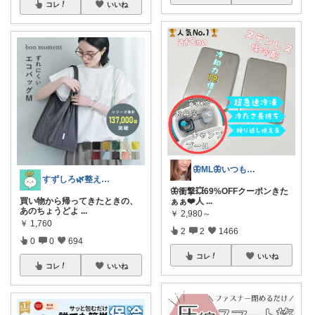
コレ
いいね
🦋ML🦋いつもありがとう💓
すずしろ🌿整えながら、ゆるく暮らす
🦋衝撃💥69%OFFクーポンきた
買い物から帰ってきたときの、
ぁぁ❤️人
...
あのちょうどよ
...
￥
2,980～
￥
1,760
2
2
1466
0
0
694
コレ
いいね
コレ
いいね