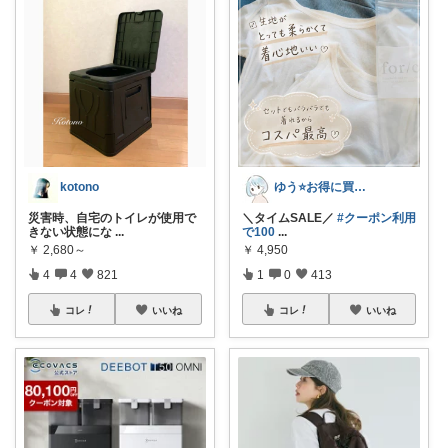
kotono
ゆう⭐️お得に買いたいワーママ‼️
災害時、自宅のトイレが使用で
＼タイムSALE／
#クーポン利用
きない状態にな
...
で100
...
￥
2,680～
￥
4,950
4
4
821
1
0
413
コレ
いいね
コレ
いいね