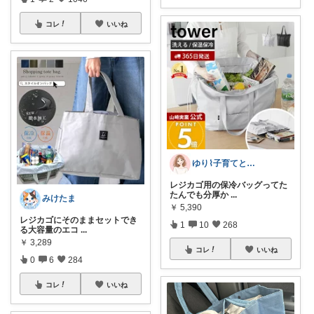
コレ
いいね
ゆり⌇子育てと暮らし🌷
レジカゴ用の保冷バッグってた
たんでも分厚か
...
みけたま
￥
5,390
レジカゴにそのままセットでき
1
10
268
る大容量のエコ
...
￥
3,289
コレ
いいね
0
6
284
コレ
いいね