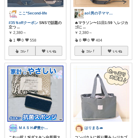
ここ*Second-life
ao⌇男の子ママの暮らし
#35％offクーポン
SNSで話題の
🔥マラソン〜11日1:59 ＼レジカ
立つ
...
ゴに
...
￥
2,380～
￥
2,380～
1
0
558
0
0
404
コレ
いいね
コレ
いいね
ＭＡＳＨ🌈豊かな生活へカスタマイズ🌈
はりまる🦔
これ一択！🫧ダスキン台所用ス
コンパクトに折り畳み レジカゴ