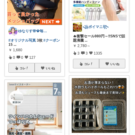
꧁ポイマニ꧂
ゆなりす🌸💎毎日投稿💎朝コレ
🔥衝撃セール980円～‼️SNSで話
#オリジナル写真
3枚
#クーポン
題沸騰
...
15
...
￥
2,780～
￥
1,680
3
3
1335
0
0
127
コレ
いいね
コレ
いいね