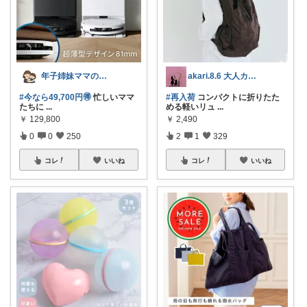
年子姉妹ママのトシコ｜２歳&３歳
akari.8.6 大人カジュアル服
#今なら49,700円🉐
忙しいママ
#再入荷
コンパクトに折りたた
たちに
...
める軽いリュ
...
￥
129,800
￥
2,490
0
0
250
2
1
329
コレ
いいね
コレ
いいね