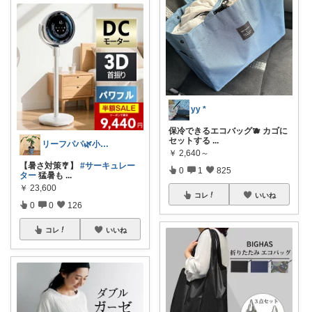
yy *
保冷できるエコバッグ🫐 カゴに
セットする
...
リーフパパ🌿小学2年生女の子のパパ
￥
2,640～
【暑さ対策🎐】
#サーキュレー
0
1
825
ター
猛暑も
...
￥
23,600
コレ
いいね
0
0
126
コレ
いいね