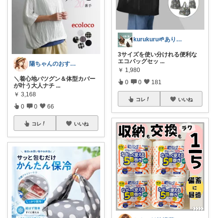
kurukuru🌱ありがとうございます
3サイズを使い分けれる便利な
エコバッグセッ
...
陽ちゃんのおすすめROOM
￥
1,980
＼着心地バツグン＆体型カバー
0
0
181
が叶う大人ナチ
...
￥
3,168
コレ
いいね
0
0
66
コレ
いいね