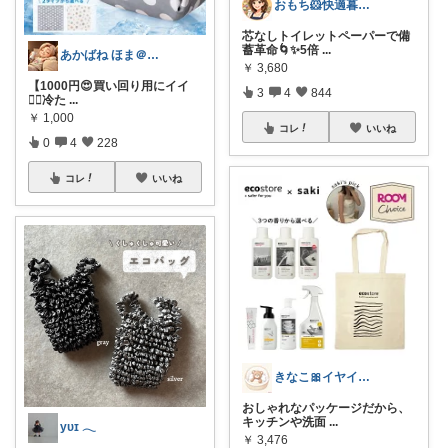
おもち🐹快適暮らし🌸オリ写🪴
芯なしトイレットペーパーで備
蓄革命🌀✨5倍
...
あかばね ほま＠経由購入感謝です❤️
￥
3,680
【1000円😍買い回り用にイイ
3
4
844
🏃‍♂️冷た
...
￥
1,000
コレ
いいね
0
4
228
コレ
いいね
きなこ🎀イヤイヤ期育児中
おしゃれなパッケージだから、
キッチンや洗面
...
yᴜɪ 𓂃
￥
3,476