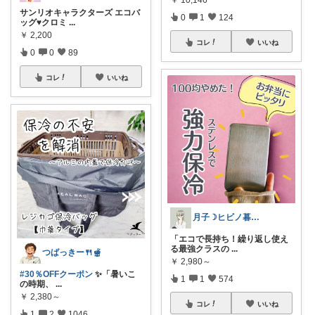
サンリオキャラクターズ エコバ
0
1
124
ッグ♥クロミ
...
￥
2,200
コレ
いいね
0
0
89
コレ
いいね
月子☽ヒビノ暮らしレシピ
「エコで長持ち！繰り返し使え
る最強クラスの
...
つばっきー🍴🫕
￥
2,980～
#30％OFFクーポン
✨「暑いこ
1
1
574
の時期、
...
￥
2,380～
コレ
いいね
1
2
1046