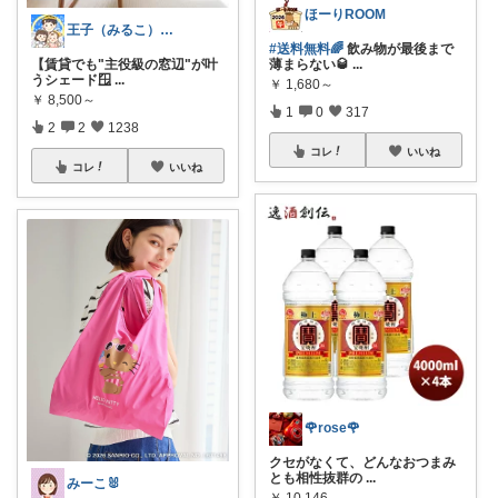
ほーりROOM
王子（みるこ）👑便利グッズ×QOL向上
#送料無料🌈
飲み物が最後まで
【賃貸でも"主役級の窓辺"が叶
薄まらない🥃
...
うシェード🪟
...
￥
1,680～
￥
8,500～
1
0
317
2
2
1238
コレ
いいね
コレ
いいね
🌹rose🌹
クセがなくて、どんなおつまみ
とも相性抜群の
...
みーこ🐰
￥
10,146