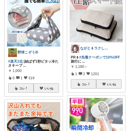
ながと🌷ラクしてときめく暮らし
野球こぞう⚾️
PR🌷
#先着クーポンで10%OFF
#楽天1位
[結ばず1秒ピタッ冷た
旅行に
...
さキープ
...
￥
1,180～
￥
1,000
1
2
1201
0
1
319
コレ
いいね
コレ
いいね