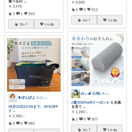
選べるec
...
￥
6,600
￥
3,476
4
0
912
3
1
910
コレ
いいね
コレ
いいね
みぃ🍎 心地いい暮らし
🍀ぽんぽよ シンプル時短ライフ🍀
#最大50%offクーポン✨
💧水滴
#8月10日23:59まで、30％OFF
を見て
...
ク
...
￥
1,280～
￥
2,380～
2
0
857
0
0
883
コレ
いいね