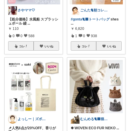
さやママ🤍
ごんた🐈朝コレ🐈‍⬛
【処分価格】水風船 スプラッシ
#gonta🐈‍⬛トートバッグ
shes
ュボール 繰
...
...
￥
110
￥
6,820
0
0
588
1
0
938
コレ
いいね
コレ
いいね
よっしー｜ズボラでもおしゃれに整えたい
むんめる🐈‍⬛猫と快適ライフ🐈朝コレ
📌人気6点が20%OFF、香りが
✾ WOVEN ECO FUR NEKO
...