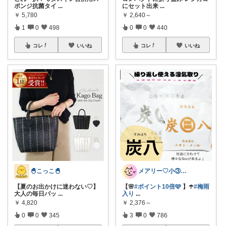
ポンジ抗菌タイ
...
にセット出来
...
￥
5,780
￥
2,640～
1
0
498
0
0
440
コレ
いいね
コレ
いいね
🐣こっこ🐣
メアリー♡小③女の子のママ•᎑•ꕤ
【夏のお出かけに迷わない♡】
【🌸
#ポイント10倍🩷
】☂️
#梅雨
大人の毎日バッ
...
入り
...
￥
4,820
￥
2,376～
0
0
345
3
0
786