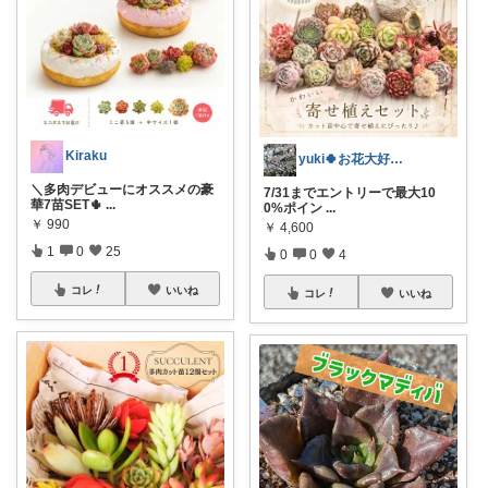
Kiraku
yuki🍀お花大好き主婦
＼多肉デビューにオススメの豪
7/31までエントリーで最大10
華7苗SET🌵
...
0%ポイン
...
￥
990
￥
4,600
1
0
25
0
0
4
コレ
いいね
コレ
いいね