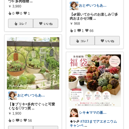
つ✨ 多肉植物
...
おと🌱いつもありがとう😊
￥
3,980
0
0
1
【🌿届いてからのお楽しみ♡多
肉おまかせ3種
...
￥
968
コレ
いいね
0
1
66
コレ
いいね
おと🌱いつもありがとう😊
【🪴ブリキ×多肉でぐっと可愛
くなる♡3つ買
...
シキ★ママの暮らし、キッズ
￥
1,900
0
0
56
🌵✨🎉
#7/23までアエオニウム
キャンペ
...