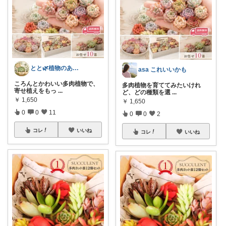
とと🌿植物のある暮らし
asa これいいかも
ころんとかわいい多肉植物で、
多肉植物を育ててみたいけれ
寄せ植えをもっ
...
ど、どの種類を選
...
￥
1,650
￥
1,650
0
0
11
0
0
2
コレ
いいね
コレ
いいね