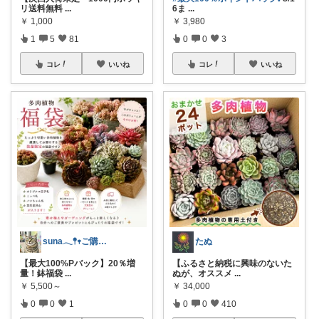
リ送料無料
...
6ま
...
￥
1,000
￥
3,980
1
5
81
0
0
3
コレ
いいね
コレ
いいね
suna𓂃𖤥𖥧ご購入感謝´`*
たぬ
【最大100%Pバック】20％増
【ふるさと納税に興味のないた
量！鉢福袋
...
ぬが、オススメ
...
￥
5,500～
￥
34,000
0
0
1
0
0
410