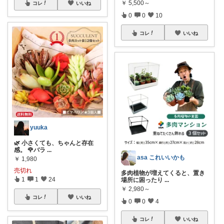
￥
5,500～
コレ
いいね
0
0
10
コレ
いいね
yuuka
🌿 小さくても、ちゃんと存在
感。 🌹バラ
...
asa これいいかも
￥
1,980
売切れ
多肉植物が増えてくると、置き
1
1
24
場所に困ったり
...
￥
2,980～
コレ
いいね
0
0
4
コレ
いいね