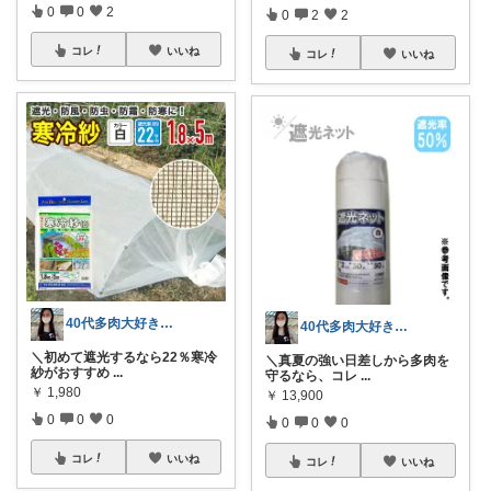
0
0
2
0
2
2
コレ
いいね
コレ
いいね
40代多肉大好き主婦の買ってよかった♥️
40代多肉大好き主婦の買ってよかった♥️
＼初めて遮光するなら22％寒冷
＼真夏の強い日差しから多肉を
紗がおすすめ
...
守るなら、コレ
...
￥
1,980
￥
13,900
0
0
0
0
0
0
コレ
いいね
コレ
いいね