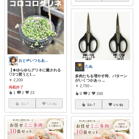
おと🌱いつもありがとう😊
たぬ
【🌵ゆらゆらグリネに癒される
♡3つ買うと1
...
多肉たちを増やす時、パターン
￥
2,200
がいくつかあっ
...
￥
2,750～
掲載終了
1
2
23
0
2
330
コレ
いいね
コレ
いいね