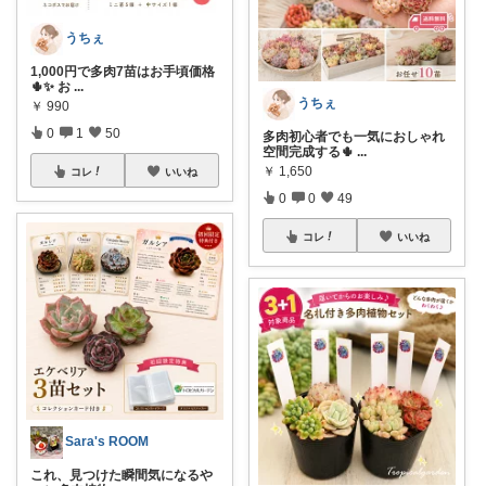
うちぇ
1,000円で多肉7苗はお手頃価格
🌵✨ お
...
うちぇ
￥
990
0
1
50
多肉初心者でも一気におしゃれ
空間完成する🌵
...
￥
1,650
コレ
いいね
0
0
49
コレ
いいね
Sara's ROOM
これ、見つけた瞬間気になるや