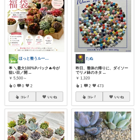
ほっと整うルーム🌿
たぬ
🌟 ＼最大100%Pバック🔥今が
昨日、整体の帰りに、ダイソー
狙い目／開
...
でリメ鉢のネタ
...
￥
5,500～
￥
1,320
0
0
2
1
2
473
コレ
いいね
コレ
いいね