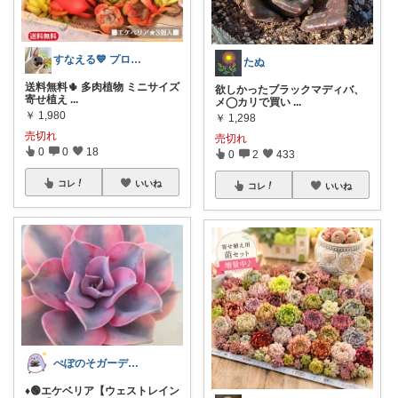
すなえる💙 プロフご一読ください💙
たぬ
送料無料🌵 多肉植物 ミニサイズ
欲しかったブラックマディバ、
寄せ植え
...
メ◯カリで買い
...
￥
1,980
￥
1,298
売切れ
売切れ
0
0
18
0
2
433
コレ
いいね
コレ
いいね
ぺぽのそガーデン(●´ω｀●)
♦️🟢エケベリア【ウェストレイン