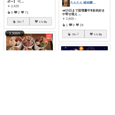
ボー】ヾ(
...
たんたん 経由購入ありがとうございます！
￥
2,420
📣15日まで苗増量中❣️多肉好き
0
2
71
や寄せ植え
...
￥
2,600～
コレ
いいね
1
0
29
3,308
件
コレ
いいね
Kiraku
届いてすぐ多肉デビュー🌵送料
無料お試しSE
...
Sara's ROOM
￥
1,111
🌿 このセットは、ガーデニング
0
0
16
の新人にも扱
...
￥
5,500