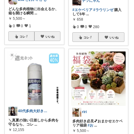
テツにゃん
どんな多肉植物に出会えるか、
#エケベリア
#ラウリンゼ
購入
箱を開ける瞬間
...
して6年
...
￥
5,500～
￥
658
0
0
1
0
0
280
コレ
いいね
コレ
いいね
40代多肉大好き主婦の買ってよかった♥️
riri
＼真夏の強い日差しから多肉を
多肉好き必見💕おまかせエケベ
守るなら、コレ
...
リア福袋
#お
...
￥
12,155
￥
5,500～