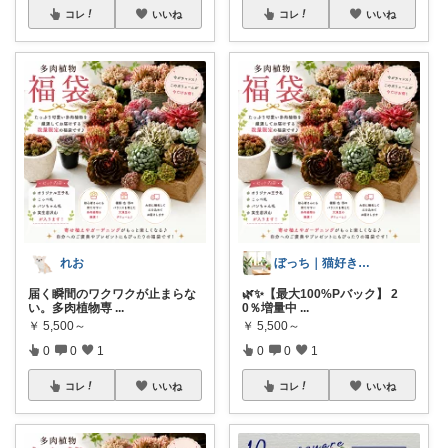
コレ
いいね
コレ
いいね
れお
ぼっち｜猫好き57歳主婦の健康ライフ
届く瞬間のワクワクが止まらな
🌿✨【最大100%Pバック】 2
い。多肉植物専
...
0％増量中
...
￥
5,500～
￥
5,500～
0
0
1
0
0
1
コレ
いいね
コレ
いいね