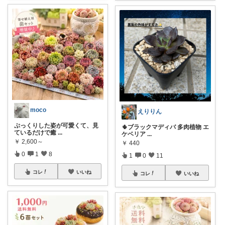
moco
えりりん
ぷっくりした姿が可愛くて、見
🌵ブラックマディバ 多肉植物 エ
ているだけで癒
...
ケベリア
...
￥
2,600～
￥
440
0
1
8
1
0
11
コレ
いいね
コレ
いいね