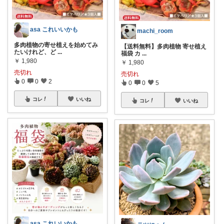
asa これいいかも
machi_room
多肉植物の寄せ植えを始めてみ
【送料無料】多肉植物 寄せ植え
たいけれど、ど
...
福袋 カ
...
￥
1,980
￥
1,980
売切れ
売切れ
0
0
2
0
0
5
コレ
いいね
コレ
いいね
asa これいいかも