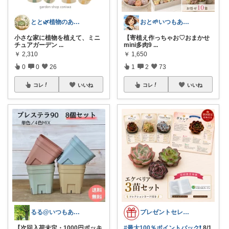
とと🌿植物のある暮らし
おと🌱いつもありがとう😊
小さな家に植物を植えて、ミニ
【寄植え作っちゃお♡おまかせ
チュアガーデン
...
mini多肉9
...
￥
2,310
￥
1,650
0
0
26
1
2
73
コレ
いいね
コレ
いいね
るる@いつもありがとうございます
プレゼントセレクト館024
【次回入荷未定・1000円ポッキ
#最大100％ポイントバック❗
8/1