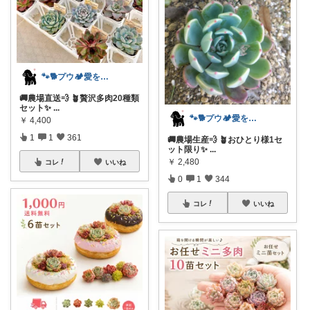
🐾🐕️プウ🏕️愛を込めて🐕️♥️
🚚農場直送💨 🪴贅沢多肉20種類
セット✨️
...
🐾🐕️プウ🏕️愛を込めて🐕️♥️
￥
4,400
1
1
361
🚚農場生産💨 🪴おひとり様1セ
ット限り✨️
...
￥
2,480
コレ
いいね
0
1
344
コレ
いいね