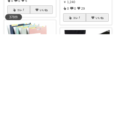
0
0
6
￥
1,240
0
0
29
コレ
いいね
378
件
コレ
いいね
cocoa ＊7歳・4歳姉妹ママ
ゆきみかん🍊
大容量‼️アコーディオンファイ
ルボックス✨
...
🍊水筒の底って気づかないうち
￥
1,230～
に傷つきやすい
...
1
6
278
￥
1,000
0
0
6
コレ
いいね
コレ
いいね