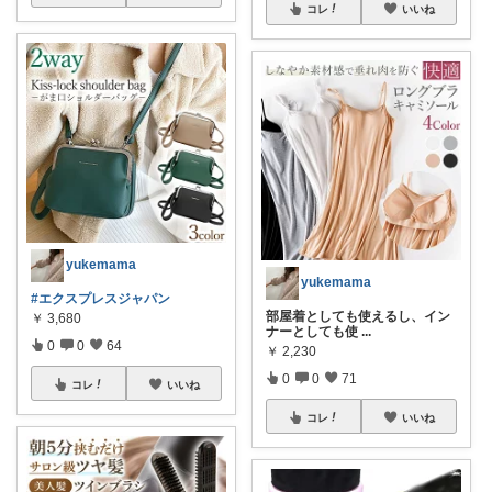
コレ
いいね
yukemama
yukemama
#エクスプレスジャパン
部屋着としても使えるし、イン
￥
3,680
ナーとしても使
...
0
0
64
￥
2,230
0
0
71
コレ
いいね
コレ
いいね