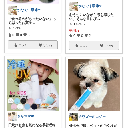
かなで｜季節のスイーツとお得な手帖🌿
かなで｜季節のスイーツとお得な手帖🌿
おうちにいながら涼を感じた
「食べるのがもったいない」っ
い、そんな日にぴ
...
て思ったお菓子
...
￥
1,030～
￥
2,280
売切れ
0
0
5
0
0
2
コレ
いいね
コレ
いいね
きらママ🕊
チワズーのコジー
日焼けも虫も気になる季節🥹☀️
外出先で服にペットの毛や埃が