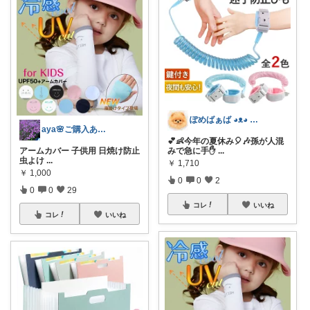
ぽめばぁば ◕⁠ᴥ⁠◕⁠ 育児救急箱🌠
aya🌸ご購入ありがとうございます✨
💕👶今年の夏休み🎈🎶孫が人混
アームカバー 子供用 日焼け防止
みで急に手✋️
...
虫よけ
...
￥
1,710
￥
1,000
0
0
2
0
0
29
コレ
いいね
コレ
いいね