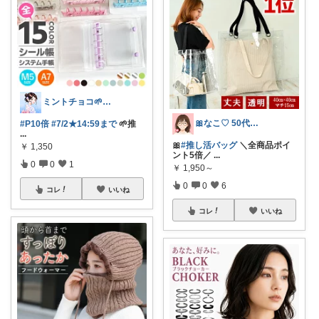
ミントチョコ🌱いつもありがとう
🎀なこ♡︎ 50代主婦の"買って正解"
#P10倍
#7/2★14:59まで
🌱推
...
🎀
#推し活バッグ
＼全商品ポイ
￥
1,350
ント5倍／
...
0
0
1
￥
1,950～
0
0
6
コレ
いいね
コレ
いいね