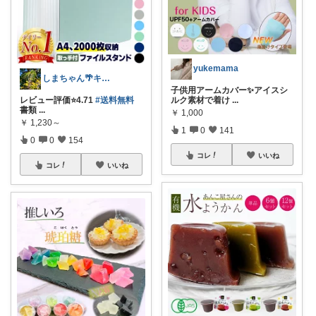
yukemama
しまちゃん🌴キッズ向けｱｲﾃﾑ🧸
子供用アームカバー✨アイスシ
レビュー評価⭐️4.71
#送料無料
ルク素材で着け
...
書類
...
￥
1,000
￥
1,230～
1
0
141
0
0
154
コレ
いいね
コレ
いいね