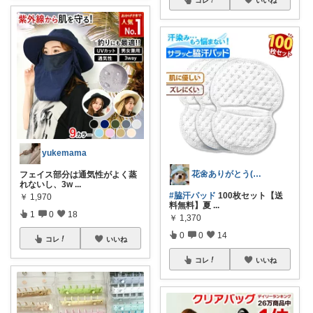
yukemama
花🌼ありがとう(*･ω･)*_ _)ﾍ
フェイス部分は通気性がよく蒸
れないし、3w
...
#脇汗パッド
100枚セット【送
￥
1,970
料無料】夏
...
1
0
18
￥
1,370
0
0
14
コレ
いいね
コレ
いいね