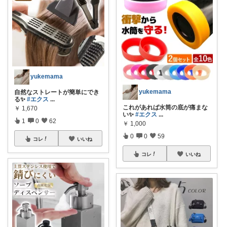
yukemama
yukemama
自然なストレートが簡単にでき
る✨
#エクス
...
これがあれば水筒の底が痛まな
￥
1,670
い✨
#エクス
...
1
0
62
￥
1,000
0
0
59
コレ
いいね
コレ
いいね