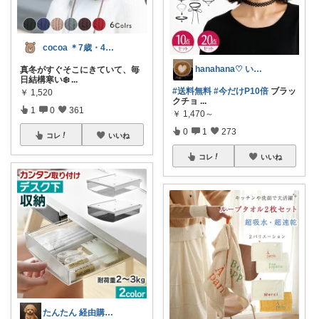
cocoa ＊7歳・4歳姉妹ママ
hanahana♡ いつもありがとう🙏
真冬がすぐそこにきていて、毎
日結構寒い❄️
...
#送料無料
#今だけP10倍
ブラッ
￥
1,520
クチョ
...
1
0
361
￥
1,470～
0
1
273
コレ
いいね
コレ
いいね
たんたん 経由購入ありがとうございます！