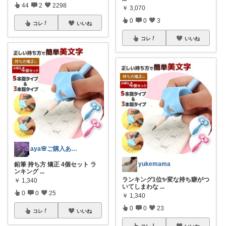
44
2
2298
￥
3,070
0
0
3
コレ
いいね
コレ
いいね
aya🌸ご購入ありがとうございます✨
yukemama
鉛筆 持ち方 矯正 4個セット ラ
ンキング
...
ランキング1位✨変な持ち癖がつ
￥
1,340
いてしまわな
...
0
0
25
￥
1,340
0
0
23
コレ
いいね
コレ
いいね