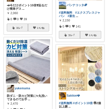
パンナコッタ🌈
📣今だけポイント10倍❣️貼るだ
け簡単デス
...
#送料無料
#エクスプレスジャ
￥
2,060
パン
#新生
...
0
0
39
￥
2,150
0
0
141
コレ
いいね
コレ
いいね
yukemama
Sakiton💎
防ダニ・防カビ対策に✨丸洗い
できるのでお手
...
#送料無料
#ポイント10倍
🉐2個
￥
2,470
以上購
...