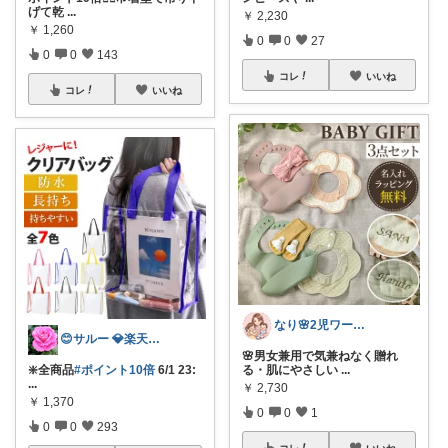
げて乾
...
￥
2,230
￥
1,260
0
0
27
0
0
143
コレ
いいね
コレ
いいね
なり🌸2児ワーママの楽しい暮らし
😊サルー 💎楽天ダイヤモンド会員✨
🌸男女兼用で気兼ねなく贈れ
❇️全商品
#ポイント10倍
6/1 23:
る・肌にやさしい
...
...
￥
2,730
￥
1,370
0
0
1
0
0
293
コレ
いいね