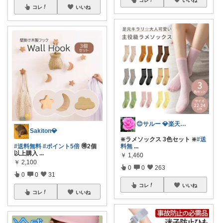
コレ
いいね
😊サルー 💎楽天ダイヤモンド会員✨
Sakiton💎
❇️ラメソックス 3色セット ❇️
#送
#送料無料
#ポイント5倍
🉐2個
料無
...
以上購入
...
￥
1,460
￥
2,100
0
0
263
0
0
31
コレ
いいね
コレ
いいね