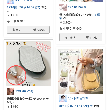
✩⋆a.ha.ha⋆✩🛒感謝っ❤︎
#P10倍
#7/2★14:59まで
🌱こ
...
🉐 ＼全商品ポイント5倍／
#福
￥
1,260
袋
20
...
0
0
4
￥
3,700～
4
0
640
コレ
いいね
コレ
いいね
🦋ML🦋いつもありがとう💓
ミントチョコ🌱いつもありがとう
🦋🅿️10倍＆クーポンきたぁぁ❤️
➤1,3
...
#P10倍
#7/2★14:59まで
🌱軽
￥
1,080
...