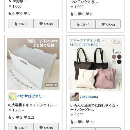
🦟 🎉お得
...
ついていたとき
...
￥
1,000
￥
1,090
0
0
1
0
0
8
コレ
いいね
コレ
いいね
のか🐦ほぼオリ写‎🤍～9日🙏✨
yukemama
𓏸︎︎︎︎⁡𓈒 大容量ドキュメンファイル
...
いろんな場面で活躍しそうなト
ートバッグ✨
...
￥
1,230～
￥
2,020
0
2
212
0
0
72
コレ
いいね