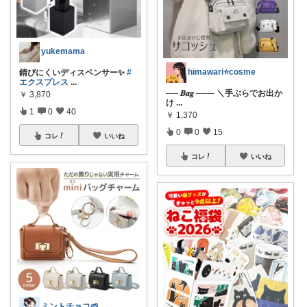
yukemama
himawari⭐cosme
錆びにくいディスペンサー✨
#
エクスプレス
...
── 𝑩𝒂𝒈 ─── ＼手ぶらでお出か
￥
3,870
け
...
1
0
40
￥
1,370
0
0
15
コレ
いいね
コレ
いいね
ミントチョコ🌱いつもありがとう