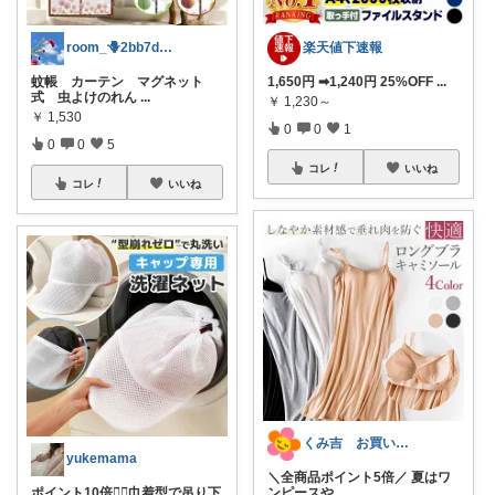
room_🪻2bb7d8bc05
楽天値下速報
蚊帳 カーテン マグネット
1,650円 ➡1,240円 25%OFF
...
式 虫よけのれん
...
￥
1,230～
￥
1,530
0
0
1
0
0
5
コレ
いいね
コレ
いいね
くみ吉 お買い物ありがとうございます🎀
yukemama
＼全商品ポイント5倍／ 夏はワ
ポイント10倍❤️‍🔥巾着型で吊り下
ンピースや
...