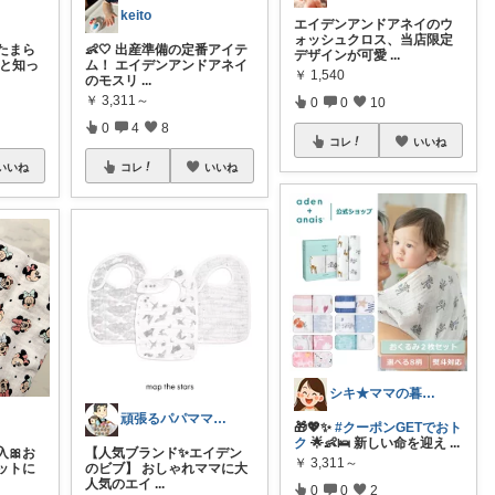
keito
エイデンアンドアネイのウ
ォッシュクロス、当店限定
たまら
👶🤍 出産準備の定番アイテ
デザインが可愛
...
ると知っ
ム！ エイデンアンドアネイ
￥
1,540
のモスリ
...
￥
3,311～
0
0
10
0
4
8
コレ
いいね
いいね
コレ
いいね
シキ★ママの暮らし、キッズ
頑張るパパママ応援隊@育児・子供用品紹介
🎁💖✨
#クーポンGETでおト
ク
🌟👶🛌 新しい命を迎え
...
🎀お
【人気ブランド✨エイデン
￥
3,311～
ットに
のビブ】 おしゃれママに大
人気のエイ
...
0
0
2