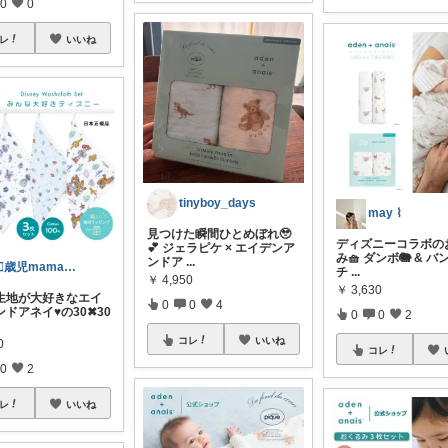
0
0
レ
いいね
tinyboy_days
may ⌇
見つけた瞬間ひとめぼれ🥹
ディズニーコラボの
💕 ジェラピケ × エイデンア
み🧺 ダンボ🐘 & バ
ンドア
...
☝🏼歳児mama👱🏼‍♀️みみみ
チ
...
￥
4,950
￥
3,630
生地が大好きなエイ
0
0
4
ドアネイ♥️の30✖︎30
0
0
2
コレ
いいね
0
コレ
0
2
レ
いいね