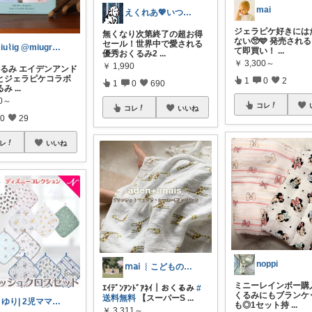
mai
えくれあ💖いつもありがとうございます✨
ジェラピケ好きには
無くなり次第終了の超お得
ない🥺🩵 発売され
セール！世界中で愛される
miu⌇ig @miugram_322
て即買い！
...
優秀おくるみ2
...
￥
3,300～
￥
1,990
くるみ エイデンアンド
とジェラピケコラボ
1
0
2
1
0
690
るみ
...
00～
コレ
コレ
いいね
0
29
レ
いいね
noppi
𝗆𝖺𝗂 ︴こどものいる暮らし
ミニーレインボー購入
ｴｲﾃﾞﾝｱﾝﾄﾞｱﾈｲ｜おくるみ
#
くるみにもブランケ
送料無料
【スーパーS
...
さゆり| 2児ママお買い物メモ🧸
も◎1セット持
...
￥
3,311～