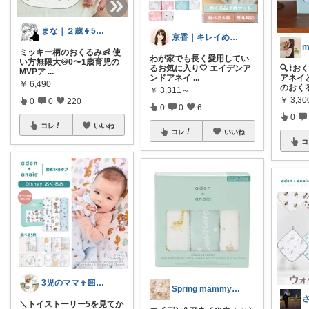
まな｜２歳👦5歳👧ママ
京香｜キレイめ派ワーママの暮らし経由感謝
ミッキー柄のおくるみ👶 使
わが家でも長く愛用してい
い方無限大♾️0〜1歳育児の
るお気に入り🤍 エイデンア
🔍⌇お
MVPア
...
ンドアネイ
...
アネイ
￥
6,490
のおく
￥
3,311～
￥
3,3
0
0
220
0
0
6
0
コレ
いいね
コレ
いいね
コ
3児のママ👦🏻👦🏻👧🏻
Spring mammy👶🌸
＼トイストーリー5を見てか