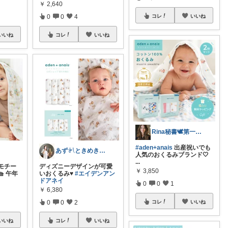
￥
2,640
コレ
いいね
0
0
4
いいね
コレ
いいね
Rina秘書🕊️第一子妊娠中
#aden+anais
出産祝いでも
あず𓍯ときめきグッズで出産準備𓎤𓅮
人気のおくるみブランド🤍
...
モチー
ディズニーデザインが可愛
￥
3,850
 午年
いおくるみ♥
#エイデンアン
ドアネイ
0
0
1
￥
6,380
コレ
いいね
0
0
2
いいね
コレ
いいね