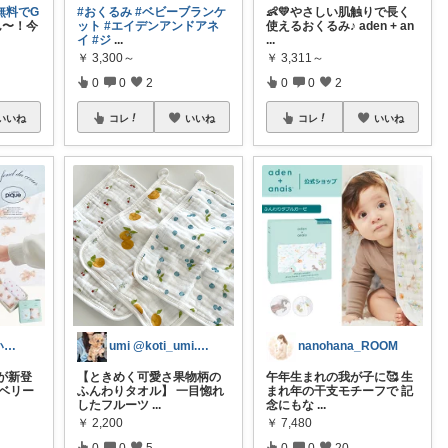
無料でG
#おくるみ
#ベビーブランケ
👶💛やさしい肌触りで長く
ん〜！今
ット
#エイデンアンドアネ
使えるおくるみ♪ aden + an
イ
#ジ
...
...
￥
3,300～
￥
3,311～
0
0
2
0
0
2
いいね
コレ
いいね
コレ
いいね
あみ｜損しない出産準備ガイド
umi @koti_umi.diary
nanohana_ROOM
が新登
【ときめく可愛さ果物柄の
午年生まれの我が子に🥰 生
ロベリー
ふんわりタオル】 一目惚れ
まれ年の干支モチーフで 記
したフルーツ
...
念にもな
...
￥
2,200
￥
7,480
0
0
5
0
0
20