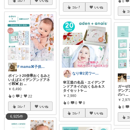
コレ
いいね
0
コレ
いいね
コ
F mama⌘子供３人と猫2匹との暮らし
なり🌸2児ワーママの楽しい暮らし
ポイント20倍🉐おくるみと
いえばエイデンアンドアネ
🌸王道の名品・エイデンア
イ🧸💓 お
...
ンドアネイのおくるみ＆ス
ガーゼ
￥
6,490
タイセット✨️
...
デンアン
のハ
...
￥
2,980
0
2
22
￥
2,97
0
0
0
コレ
いいね
0
コレ
いいね
6,925
件
コ