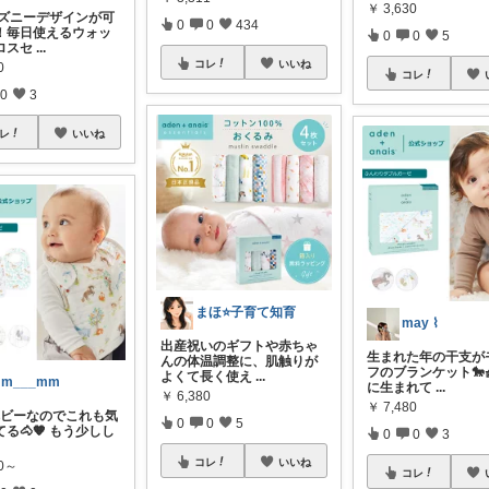
￥
3,630
ディズニーデザインが可
0
0
434
！毎日使えるウォッ
0
0
5
ロスセ
...
コレ
いいね
0
コレ
0
3
レ
いいね
まほ⭐️子育て知育
may ⌇
出産祝いのギフトや赤ちゃ
生まれた年の干支が
んの体温調整に、肌触りが
フのブランケット🐎
よくて長く使え
...
m___mm
に生まれて
...
￥
6,380
￥
7,480
年ベビーなのでこれも気
0
0
5
る🐴🧡 もう少しし
0
0
3
コレ
いいね
00～
コレ