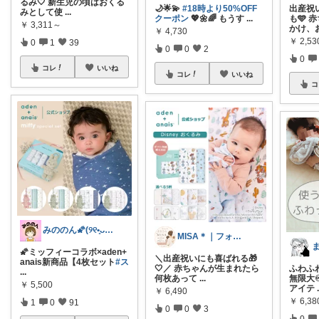
るみ🤍 新生児の頃はおくる
🌙🌟💫
#18時より50%OFF
出産祝
みとして使
...
クーポン
💖🌼🌈 もうす
...
も🩵
￥
3,311～
かけ、
￥
4,730
￥
2,53
0
1
39
0
0
2
0
コレ
いいね
コレ
いいね
コ
みののん🌠(୨୧•͈ᴗ•͈)感謝♡
MISA＊｜フォロワー様から購入🫶
🌠ミッフィーコラボ×aden+
＼出産祝いにも喜ばれる🎁
anais新商品【4枚セット
#ス
🤍／ 赤ちゃんが生まれたら
ふわふ
...
何枚あって
...
無限大♾
￥
5,500
アイテ
￥
6,490
￥
6,38
1
0
91
0
0
3
0