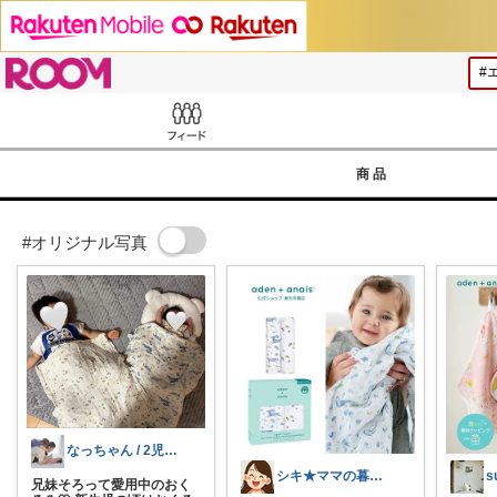
ROOM
Feed
商品
#オリジナル写真
なっちゃん / 2児ママ‎🤍
シキ★ママの暮らし、キッズ
s
兄妹そろって愛用中のおく