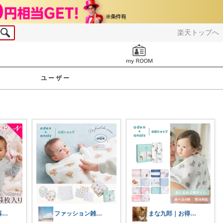
楽天トップへ
お知らせ
ユーザー
シキ★ママの暮らし、キッズ
ファッション雑貨/ベビー用品👶🏻🌸
まな九郎｜お得情報ROOM✨