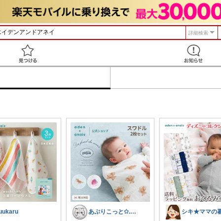
詳細検索
見つける
uukaru
あぷりこっと✩.*˚100%ROOM経由