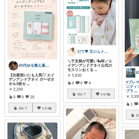
だて💖 元ジムトレーナーママ子育て美容
＼干支柄が可愛い🐍🐯／エ
40代ゆる整え暮らし｜Aim3
イデンアンドアネイ公式の
モスリンおくる
...
I
【出産祝いにも人気♡ エイ
￥
5,830
デンアンドアネイ ガーゼタ
#プレ
0
0
4
オル3枚セ
...
ニティ
￥
2,200
ブラ
...
コレ
いいね
￥
3,3
0
0
29
1
コレ
いいね
コ