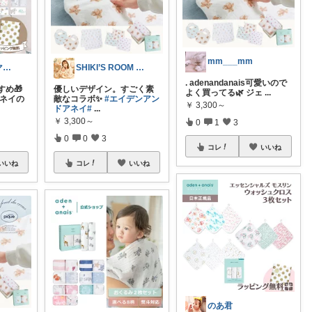
mm___mm
さくちゃんママ✈旅行×暮らし｜ダイエット
SHIKI’S ROOM by SAYA
. adenandanais可愛いので
め🎁
優しいデザイン。すごく素
よく買ってる🌿 ジェ
...
アネイの
敵なコラボ✨
#エイデンアン
￥
3,300～
ドアネイ
#
...
￥
3,300～
0
1
3
0
0
3
コレ
いいね
いいね
コレ
いいね
のあ君