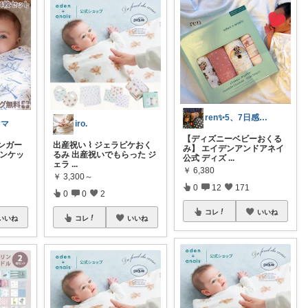
ren✨5、7日感謝です💊🤔
ママ
iro.
【ディズニーベビーおくる
ンガー
出産祝い ⌇ ジェラピケおく
み】 エイデンアンドアネイ
ランケッ
るみ 出産祝いでもらった ジ
公式 ディズ
...
ェラ
...
￥
6,380
￥
3,300～
0
12
171
0
0
2
コレ
いいね
いいね
コレ
いいね