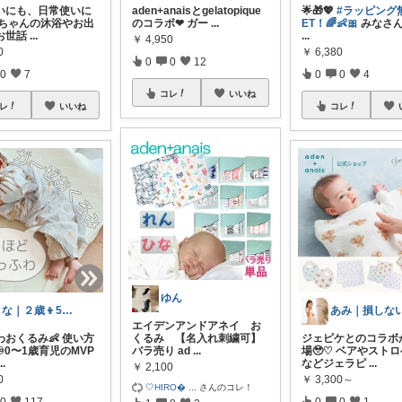
いにも、日常使いに
aden+anaisとgelatopique
🌟🎁💖
#ラッピング
 赤ちゃんの沐浴やお出
のコラボ❤︎ ガー
...
ET！🌈👶🎀
みなさ
お世話
...
...
￥
4,950
0
￥
6,380
0
0
12
0
7
0
0
4
コレ
いいね
レ
いいね
コレ
ゆん
まな｜２歳👦5歳👧ママ
エイデンアンドアネイ お
わおくるみ👶 使い方
くるみ 【名入れ刺繍可】
ジェピケとのコラボ
️0〜1歳育児のMVP
バラ売り ad
...
場🥹♡ ベアやスト
...
などジェラピ
...
￥
2,100
0
￥
3,300～
🤍HIRO
...
さんのコレ！
0
117
0
0
1