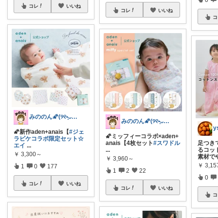
コレ
いいね
コレ
いいね
コ
みののん🌠(୨୧•͈ᴗ•͈)感謝♡
みののん🌠(୨୧•͈ᴗ•͈)感謝♡
y
🌠新作aden+anais【
#ジェ
🌠ミッフィーコラボ×aden+
ラピケコラボ限定セット☆
anais【4枚セット
#スワドル
足つき
エイ
...
...
るコッ
￥
3,300～
素材で
￥
3,960～
￥
3,15
1
0
177
1
2
22
0
コレ
いいね
コレ
いいね
コ