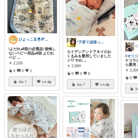
ひよっこ豆🐣🫘2児mama
*子育て頑張ってます*ミオレオママ
\よだれ👶🏻の必需品/ 後悔し
エイデンアンドアネイのお
ないベビー用品👶🏻 よだれ
くるみを愛用していました
#オリ
ベビ
...
☺️🤍 やわ
...
ケコラ
￥
2,200
ら愛用
￥
2,980
￥
3,30
0
0
1
0
3
6
0
コレ
いいね
コレ
いいね
コ