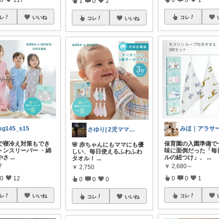
1
0
2
レ
いいね
コレ
コレ
いいね
sg145_s15
さゆり| 2児ママお買い物メモ🧸
で寝冷え対策もでき
保育園の入園準備で
🌸 赤ちゃんにもママにも優
トンスリーパー ・綿
味に面倒だった「毎
しい、毎日使えるふわふわ
やさ
...
ルの紐つけ」、
...
タオル！
...
7
￥
2,680～
￥
2,750
0
12
0
0
1
0
0
0
レ
いいね
コレ
コレ
いいね