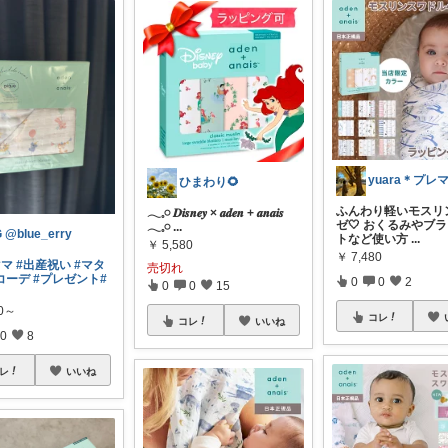
yuara＊プレ
ひまわり🌻
ふんわり軽いモスリ
𓂃𓈒𓏸 𝑫𝒊𝒔𝒏𝒆𝒚 × 𝒂𝒅𝒆𝒏 + 𝒂𝒏𝒂𝒊𝒔
ゼ🤍 おくるみやブ
𓂃𓈒𓏸
...
G @blue_erry
トなど使い方
...
￥
5,580
￥
7,480
ママ
#出産祝い
#マタ
売切れ
コーデ
#プレゼント
#
0
0
2
0
0
15
00～
コレ
コレ
いいね
0
8
レ
いいね