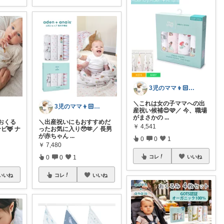
3児のママ👦🏻👦🏻👧🏻
＼これは女の子ママへの出
3児のママ👦🏻👦🏻👧🏻
産祝い候補😍🩷／ 今、職場
がまさかの
...
おくる
＼出産祝いにもおすすめだ
￥
4,541
ンビ🦌 ナ
ったお気に入り🥹🫶／ 長男
が赤ちゃん
...
0
0
1
￥
7,480
コレ
いいね
0
0
1
いいね
コレ
いいね