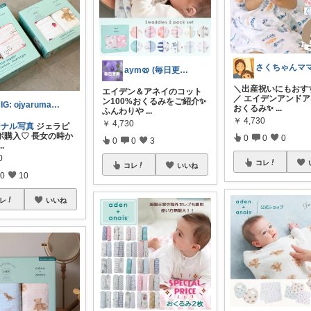
aym🥨 (毎日更新してます🙌)
＼出産祝いにもおすす
エイデン＆アネイのコット
／ エイデンアンド
ン100%おくるみをご紹介✨
♡IG: ojyarumaru_a
おくるみ✨
...
ふんわりや
...
￥
4,730
￥
4,730
ジナル写真
ジェラピ
ボ購入♡ 長女の時か
0
0
0
0
0
3
...
0
コレ
コレ
いいね
0
10
レ
いいね