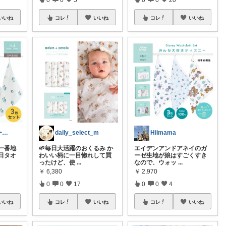
いいね
コレ
いいね
コレ
いいね
みほ｜アラサー主婦｜共働き｜2児育児中
daily_select_m
Hiimama
一番地
🌱毎日大活躍のおくるみ か
エイデンアンドアネイのガ
日タオ
わいい柄に一目惚れして買
ーゼ生地が娘はすごくすき
ったけど、使
...
なので、ウォッ
...
￥
6,380
￥
2,970
0
0
17
0
0
4
いいね
コレ
いいね
コレ
いいね