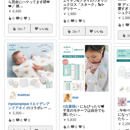
エイデン&アネイのウォッシ
ら完全にハマってます🤣🫶
ュクロス「スネーク」🐍✨
🌸 
❤️／ 娘
...
デリケー
...
愛すぎ
￥
6,490
シュク
￥
1,980
￥
1,98
0
0
3
0
0
0
0
コレ
いいね
コレ
いいね
コ
maimai
mai
m
#gelatopique
#エイデンア
#出産祝い
にもぴったり🕊️
ンドアネイ
のコラボレー
...
干支のモチーフは自分でも
. 午
￥
3,300～
買いたい
...
になって
たら
...
￥
5,830
0
0
0
￥
2,2
0
0
0