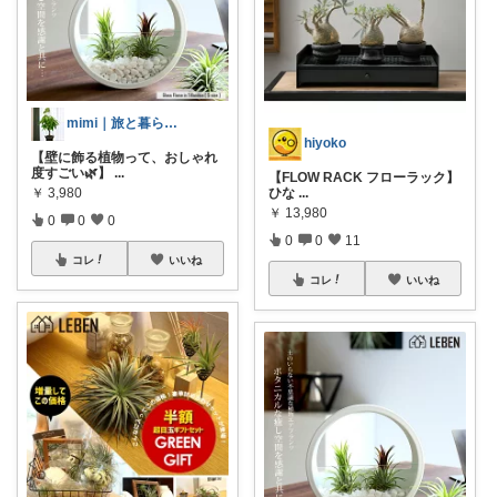
mimi｜旅と暮らし ✈️🌿
hiyoko
【壁に飾る植物って、おしゃれ
度すごい🌿】
...
【FLOW RACK フローラック】
￥
3,980
ひな
...
￥
13,980
0
0
0
0
0
11
コレ
いいね
コレ
いいね