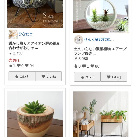
ひなた⛄️
りんく🌸30代女子の身の回りグッズ
透かし彫りとアイアン脚の組み
合わせがおしゃ
...
土のいらない観葉植物 エアープ
￥
2,750
ランツ好き
...
￥
3,980
売切れ
1
0
94
0
1
86
コレ
いいね
コレ
いいね