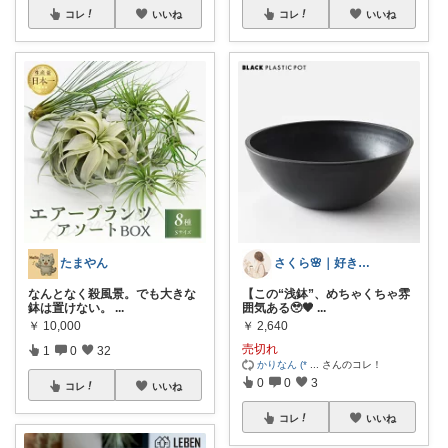
コレ
いいね
コレ
いいね
たまやん
さくら🌸｜好きなものを集める主婦ROO
なんとなく殺風景。でも大きな
【この“浅鉢”、めちゃくちゃ雰
鉢は置けない。
...
囲気ある🥹🖤
...
￥
10,000
￥
2,640
売切れ
1
0
32
かりなん (*
...
さんのコレ！
0
0
3
コレ
いいね
コレ
いいね