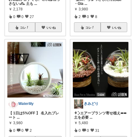
さない𓃹 土も
...
・Gla
...
￥
2,178
￥
3,980
0
0
27
2
0
8
コレ
いいね
コレ
いいね
Waterlily
きみどり
【 1日は5%OFF 】 名入れプレ
‎⚘⡱エアープランツ寄せ植え➠➠
ート
...
土を必要
...
￥
3,980
￥
5,480
0
0
2
0
0
31