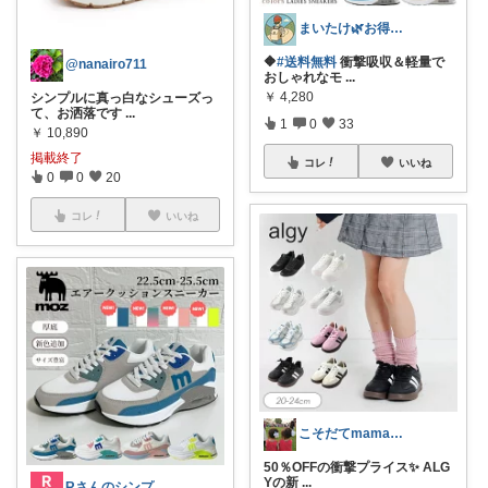
まいたけ🌿お得｜おしゃれ｜👦のママ
🔶
#送料無料
衝撃吸収＆軽量で
@nanairo711
おしゃれなモ
...
￥
4,280
シンプルに真っ白なシューズっ
て、お洒落です
...
1
0
33
￥
10,890
掲載終了
コレ
いいね
0
0
20
コレ
いいね
こそだてmamaセレクト
50％OFFの衝撃プライス✨ ALG
Yの新
...
Rさんのシンプルライフ💎🏠