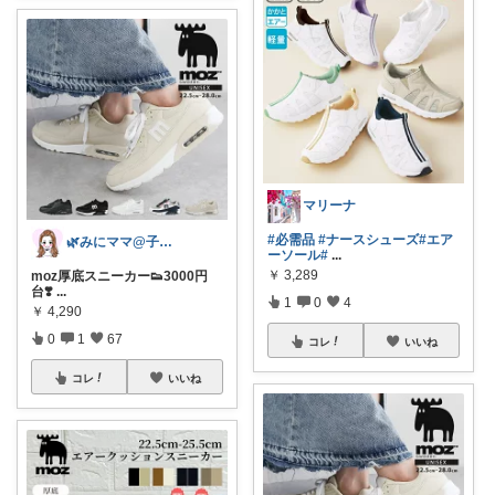
マリーナ
#必需品
#ナースシューズ
#エア
🌿みにママ@子育て×暮らしを楽しむ🌿
ーソール
#
...
￥
3,289
moz厚底スニーカー👟3000円
台❣️
...
1
0
4
￥
4,290
0
1
67
コレ
いいね
コレ
いいね