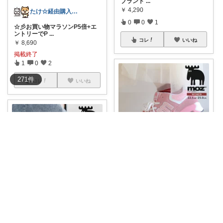
ブランド
...
￥
4,290
たけ☆経由購入感謝します！ありがとう！☆
0
0
1
☆彡お買い物マラソンP5倍+エ
ントリーでP
...
コレ
いいね
￥
8,690
掲載終了
1
0
2
271
件
コレ
いいね
まいにちセレクトdays
北欧ブランドmozから登場！シ
ンプル可愛い
...
￥
4,290
しぃ
0
0
0
モズのスニーカーは、デザイン