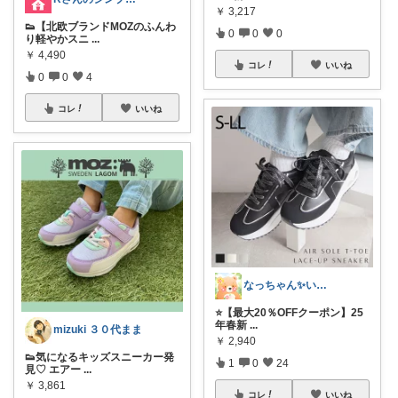
￥
3,217
👟【北欧ブランドMOZのふんわ
0
0
0
り軽やかスニ
...
￥
4,490
コレ
いいね
0
0
4
コレ
いいね
なっちゃん✨いつもありがとう😊✨
⭐️【最大20％OFFクーポン】25
年春新
...
mizuki ３０代まま
￥
2,940
👟気になるキッズスニーカー発
1
0
24
見♡ エアー
...
￥
3,861
コレ
いいね