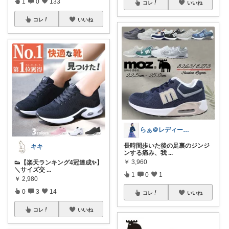
1
0
133
コレ
いいね
コレ
いいね
らぁ＠レディースファッション
長時間歩いた後の足裏のジンジ
キキ
ンする痛み、我
...
￥
3,960
👟【楽天ランキング4冠達成✨】
＼サイズ交
...
1
0
1
￥
2,980
0
3
14
コレ
いいね
コレ
いいね