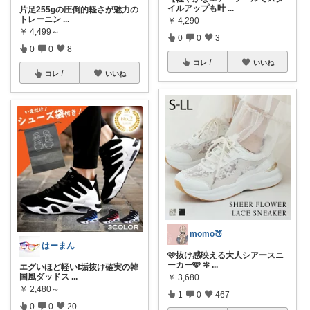
イルアップも叶
...
片足255gの圧倒的軽さが魅力の
トレーニン
...
￥
4,290
￥
4,499～
0
0
3
0
0
8
コレ
いいね
コレ
いいね
momo🍑
はーまん
🩷抜け感映える大人シアースニ
ーカー🩷 ✼
...
エグいほど軽い❗垢抜け確実の韓
国風ダッドス
...
￥
3,680
￥
2,480～
1
0
467
0
0
20