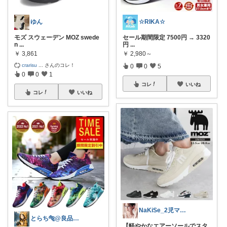
ゆん
☆RIKA☆
モズ スウェーデン MOZ swede
セール期間限定 7500円 → 3320
n
...
円
...
￥
3,861
￥
2,980～
crarisu
...
さんのコレ！
0
0
5
0
0
1
コレ
いいね
コレ
いいね
NaKiSe_2児ママ🌸訪問感謝です
とらち🐅@良品をお得に🌿ミニマリスト
【軽やかなエアーソールでスタ