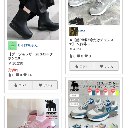
uma
🔥【超PB祭‼️今だけチャンス
✨】 ＼お得
...
とぅぴちゃん
￥
4,290
【ブーツ＆レザー20％OFFクー
0
0
3
ポン:19
...
￥
10,230
コレ
いいね
売切れ
0
0
14
コレ
いいね