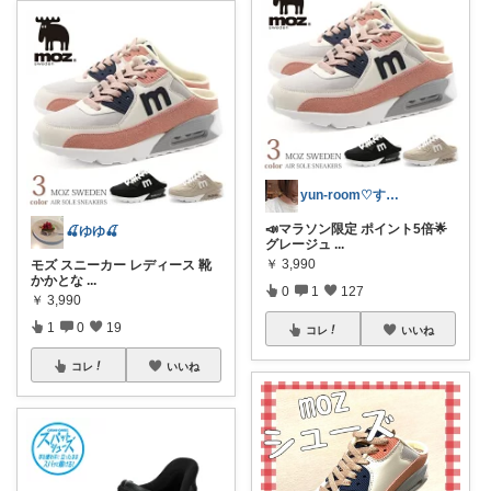
yun-room♡すきの輪を広げよう♡
📣マラソン限定 ポイント5倍🌟
🍒ゆゆ🍒
グレージュ
...
￥
3,990
モズ スニーカー レディース 靴
かかとな
...
0
1
127
￥
3,990
1
0
19
コレ
いいね
コレ
いいね