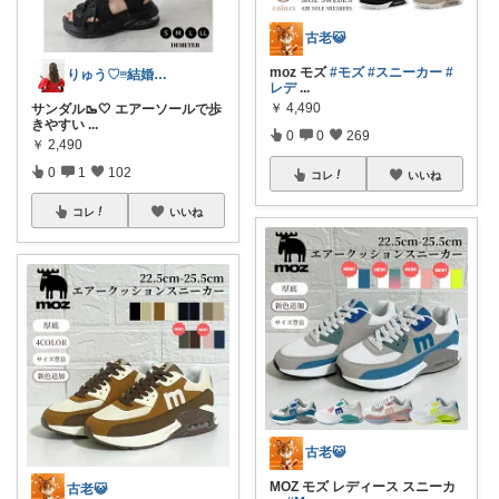
古老😺
moz モズ
#モズ
#スニーカー
#
りゅう♡︎ᵎᵎᵎ結婚式･子育て･ヲタ活.
レデ
...
￥
4,490
サンダル🥾🤍 エアーソールで歩
きやすい
...
0
0
269
￥
2,490
0
1
102
コレ
いいね
コレ
いいね
古老😺
MOZ モズ レディース スニーカ
古老😺