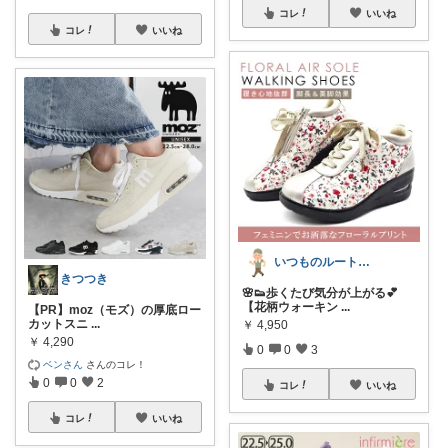
コレ
いいね
コレ
いいね
いつものルートでウオーキング
きつつき
🌸👟歩くたび気分が上がる💕
【花柄ウォーキン
...
【PR】moz（モズ）の厚底ロー
カットスニ
...
￥
4,950
￥
4,290
0
0
3
ベンさん
さんのコレ！
0
0
2
コレ
いいね
コレ
いいね