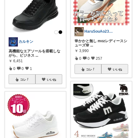
HaruSouAo23日ありがとう！🌸
🌸かかと無し mozレディースシ
カルキン
ューズ🌸
...
￥
3,990
高機能なエアソールを搭載しな
がら、ビジネス
...
0
0
257
￥
6,451
0
0
1
コレ
いいね
コレ
いいね