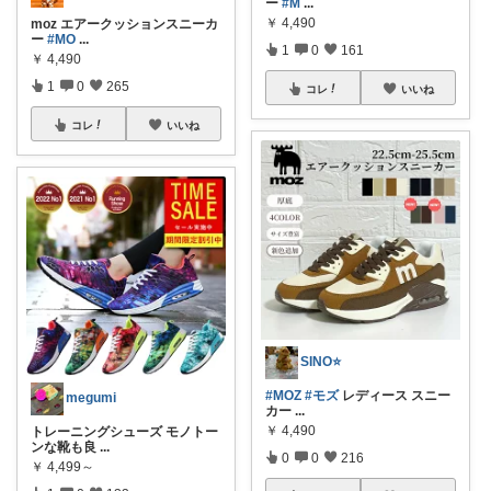
ー
#M
...
￥
4,490
moz エアークッションスニーカ
ー
#MO
...
1
0
161
￥
4,490
1
0
265
コレ
いいね
コレ
いいね
SINO⭐️
#MOZ
#モズ
レディース スニー
megumi
カー
...
￥
4,490
トレーニングシューズ モノトー
ンな靴も良
...
0
0
216
￥
4,499～