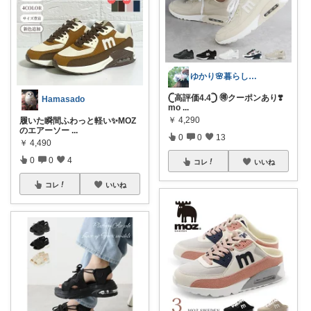
ゆかり🌸暮らしと育児𓍯更新ゆっくり
‎𓊆高評価4.4𓊇 🉐クーポンあり❣️
Hamasado
mo
...
￥
4,290
履いた瞬間ふわっと軽い✨MOZ
のエアーソー
...
0
0
13
￥
4,490
0
0
4
コレ
いいね
コレ
いいね