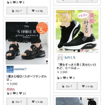
0
0
5
コレ
いいね
ものくろ
「脚をすっきり長く見せたいけ
れど、ヒールは
...
sunrise♡
￥
2,980
\ 履き心地◎ / スポーツサンダル
0
0
3
☑
...
￥
5,690
コレ
いいね
売切れ
0
0
12
コレ
いいね