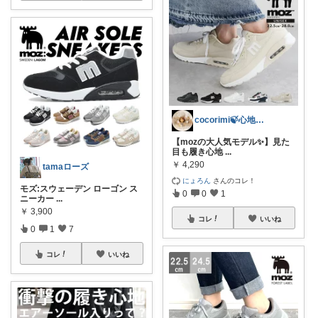
cocorimi🍃心地よい暮らし
【mozの大人気モデル✨】見た
目も履き心地
...
￥
4,290
tamaローズ
にょろん
さんのコレ！
モズ:スウェーデン ローゴン ス
0
0
1
ニーカー
...
￥
3,900
コレ
いいね
0
1
7
コレ
いいね