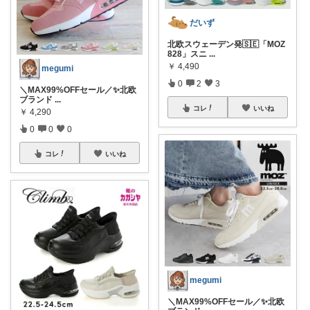
だいず
北欧スウェーデン発🇸🇪「MOZ
828」スニ
...
￥
4,490
megumi
0
2
3
＼MAX99%OFFセール／✨北欧
ブランド
...
コレ
いいね
￥
4,290
0
0
0
コレ
いいね
megumi
＼MAX99%OFFセール／✨北欧