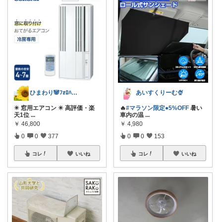
ひまわり🐼ﾌｫﾛﾊﾞ100❤️感謝
あいすくりーむ🍨
✴️ 窓用エアコン ✴️ 高評価・楽
🔥
#マラソン限定●5%OFF
暑い
天1位
...
車内の温
...
￥
46,800
￥
4,980
0
0
377
0
0
153
コレ
いいね
コレ
いいね