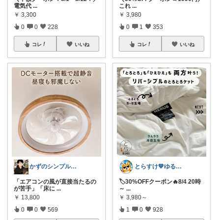
電気代
...
これ
...
￥
3,300
￥
3,980
0
0
228
0
1
353
コレ
いいね
コレ
いいね
かずのシンプル生活｜一生モノに出会う場所
とらすけ💙ゆるミニマリストの愛用品
「エアコンの風が直接当たるの
🏷️30%OFFクーポン🔥8/4 20時
が苦手」「床に
...
～
...
￥
13,800
￥
3,980～
0
0
569
1
0
928