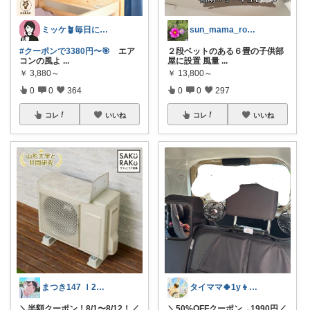
ミッケ🪴毎日に"ちょっとイイ"を
sun_mama_room
#クーポンで3380円〜🎯
エア
２段ベットのある６畳の子供部
コンの風よ
...
屋に設置 風量
...
￥
3,880～
￥
13,800～
0
0
364
0
0
297
コレ
いいね
コレ
いいね
まつき147 Ｉ2児ママ脱転勤族ぐらし
タイママ🍀1y👦のママ
＼半額クーポン！8/1〜8/12！／
＼50%OFFクーポン→1990円／