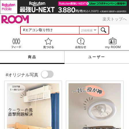
ROOM
楽天トップへ
詳細検索
Feed
見つける
お知らせ
商品
ユーザー
#オリジナル写真