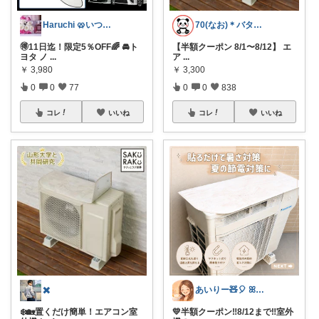
Haruchi 🥨いつもありがとう🌸
70(なお)＊バタバタな毎日をご機嫌に♡
🉐11日迄！限定5％OFF🌈 🚘ト
【半額クーポン 8/1〜8/12】 エ
ヨタ ノ
...
ア
...
￥
3,980
￥
3,300
0
0
77
0
0
838
コレ
いいね
コレ
いいね
✖️
あいりー🧸🎈 ꕤ毎日を快適にꕤ
❄️🏡置くだけ簡単！エアコン室
💛半額クーポン‼️8/12まで‼️室外