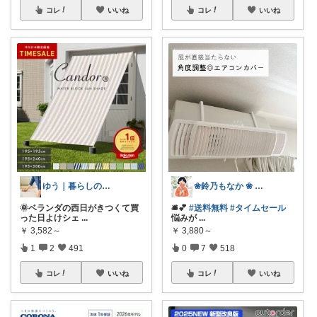
コレ
いいね
コレ
いいね
ゆう｜暮らしのお得術
❀鈴乃もなか ❀ 穏やかさを大切に
🌞ベランダの西日がきつくて買
🛎️💕
#送料無料
#タイムセール
った日よけシェ
...
悩みが
...
￥
3,582～
￥
3,880～
1
2
491
0
7
518
コレ
いいね
コレ
いいね