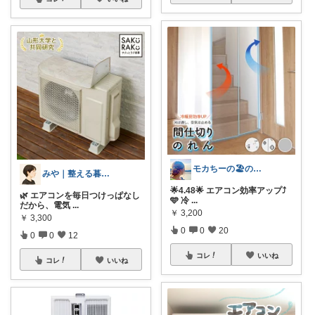
モカちーの🏖️のんびりライフ🐈✨
みや｜整える暮らし
🌟4.48🌟 エアコン効率アップ⤴️
🌿 エアコンを毎日つけっぱなし
🩵 冷
...
だから、電気
...
￥
3,200
￥
3,300
0
0
20
0
0
12
コレ
いいね
コレ
いいね