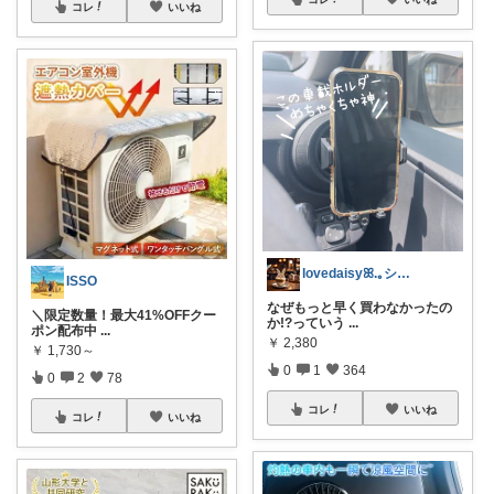
コレ
いいね
lovedaisyꕤ.｡シンママライフ
ISSO
なぜもっと早く買わなかったの
＼限定数量！最大41%OFFクー
か!?っていう
...
ポン配布中
...
￥
2,380
￥
1,730～
0
1
364
0
2
78
コレ
いいね
コレ
いいね