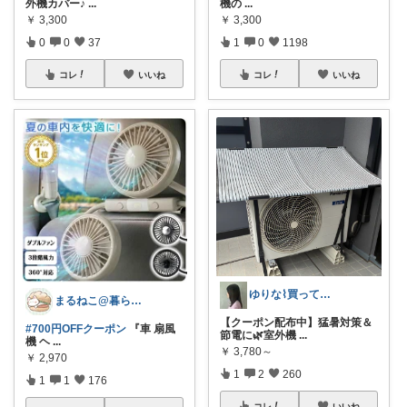
外機カバー♪
...
機の
...
￥
3,300
￥
3,300
0
0
37
1
0
1198
コレ
いいね
コレ
いいね
ゆりな⌇買ってよかったもの🌿
まるねこ@暮らしと子育て🐈️🌸
【クーポン配布中】猛暑対策＆
#700円OFFクーポン
『車 扇風
節電に🌿室外機
...
機 ヘ
...
￥
3,780～
￥
2,970
1
2
260
1
1
176
コレ
いいね