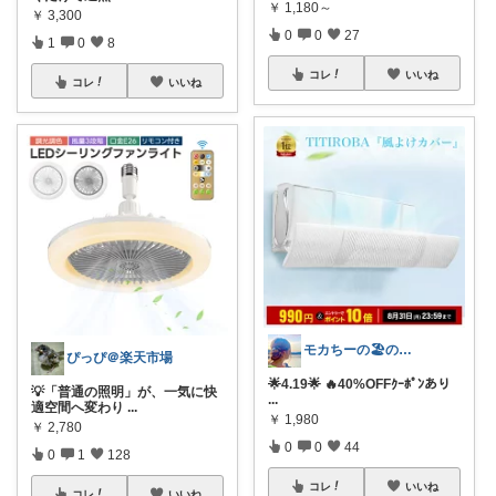
￥
1,180～
￥
3,300
0
0
27
1
0
8
コレ
いいね
コレ
いいね
モカちーの🏖️のんびりライフ🐈✨
ぴっぴ＠楽天市場
🌟4.19🌟 🔥40%OFFｸｰﾎﾟﾝあり
💡「普通の照明」が、一気に快
...
適空間へ変わり
...
￥
1,980
￥
2,780
0
0
44
0
1
128
コレ
いいね
コレ
いいね