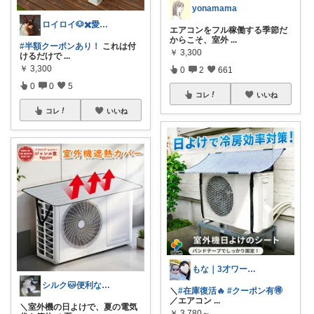
yonamama
ロイロイ🐶✖️愛犬家
エアコンをフル稼働する季節だ
からこそ、室外
...
#半額クーポンあり！
これは付
￥
3,300
けるだけで
...
￥
3,300
0
2
661
0
0
5
コレ
いいね
コレ
いいね
もな｜3才ワーママ👧🏻🤍お礼プロフ
シルク🐱便利な暮らし
＼
#在庫復活🔥
#クーポン有🉐
／エアコン
...
＼室外機の日よけで、夏の電気
￥
3,780～