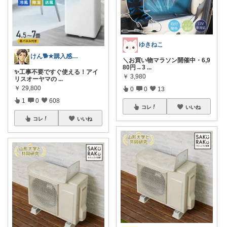
ゆきねこ
けん🐕★購入感謝です★（アイコン変更）
＼お買い物マラソン開催中・6,9
80円→3
...
✨工事不要ですぐ使える！アイ
￥
3,980
リスオーヤマの
...
￥
29,800
0
0
13
1
0
608
コレ
いいね
コレ
いいね