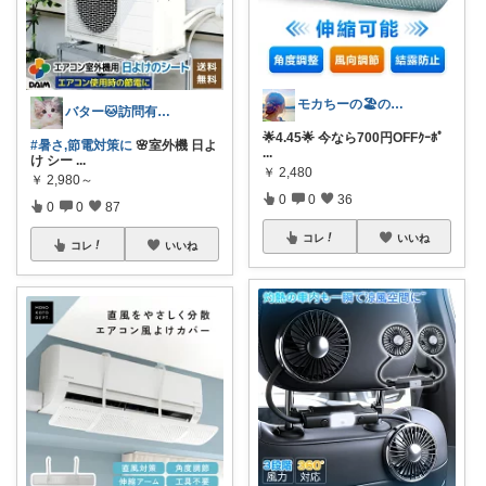
モカちーの🏖️のんびりライフ🐈✨
バター🐱訪問有難うございます💕
🌟4.45🌟 今なら700円OFFｸｰﾎﾟ
#暑さ,節電対策に
🌸室外機 日よ
...
け シー
...
￥
2,480
￥
2,980～
0
0
36
0
0
87
コレ
いいね
コレ
いいね