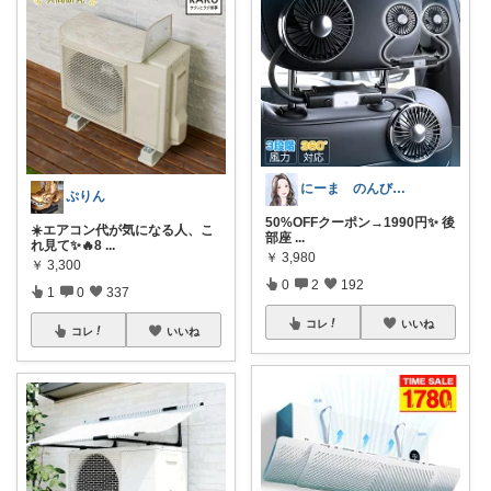
にーま のんびりいくよ〜いい物見つけよう
ぷりん
50%OFFクーポン→1990円✨ 後
☀️エアコン代が気になる人、こ
部座
...
れ見て✨🔥8
...
￥
3,980
￥
3,300
0
2
192
1
0
337
コレ
いいね
コレ
いいね