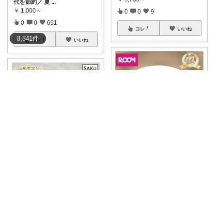
代を節約／ 夏
...
￥
1,000～
0
0
9
0
0
691
コレ
いいね
8,841
件
コレ
いいね
みこ✨小学生姉妹の母ちゃん
みかん🍊
#2,750円オフクーポン、8/7の9:
5
...
#51%OFFクーポン🉐
猛暑の
￥
13,800～
日差し対策
...
￥
3,300
0
0
7
2
1
928
コレ
いいね