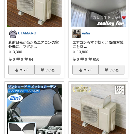
UTAMARO
𝒏𝒂𝒕𝒔𝒖
直射日光が当たるエアコンの室
エアコンもすぐ効く.′.′ 節電対策
外機に、マグネ
...
にも◎
...
￥
3,300
￥
13,800
0
0
64
0
0
656
コレ
いいね
コレ
いいね