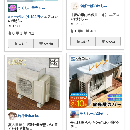
ゆばーばの旅じたく
さくらこ🌸ラクする暮らしnote
【夏の車内の救世主☀️】 エアコ
#クーポンで1,188円✨
エアコン
ンだけじ
...
の風が
...
￥
3,980
￥
1,980
1
0
462
0
2
702
コレ
いいね
コレ
いいね
モカちーの🏖️のんびりライフ🐈✨
結月💎thanks
🌟4.18🌟 今ならｸｰﾎﾟﾝあり🉐 冷
夏の日差しで室外機が熱い💦 置
房
...
くだけで遮熱
...