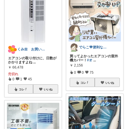
でらこ💚便利な生活雑貨とママアイテム☺
くみ吉 お買い物ありがとうございます🎀
買ってよかったエアコンの室外
エアコンの取り付けに、日数が
機カバー！
#オ
...
かかりますよね
...
￥
2,156
￥
66,478
0
0
75
売切れ
0
1
45
コレ
いいね
コレ
いいね