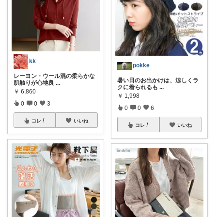
kk
pokke
レーヨン・ウール混の柔らかな
暑い日のお出かけは、涼しくラ
肌触りが心地良
...
クに着られるも
...
￥
6,860
￥
1,998
0
0
3
0
0
6
コレ
いいね
コレ
いいね