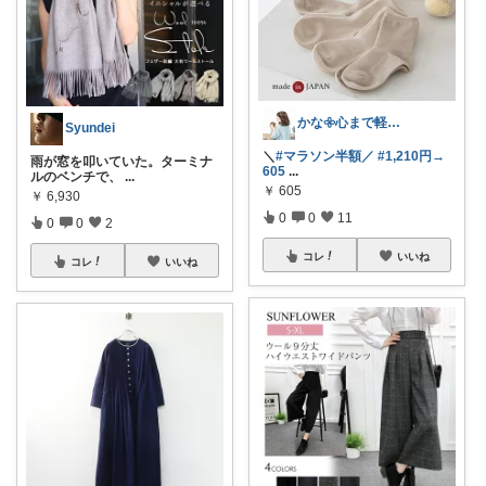
かな𖧷心まで軽くなる暮らしの記録🌿
Syundei
＼
#マラソン半額／
#1,210円→
雨が窓を叩いていた。ターミナ
605
...
ルのベンチで、
...
￥
605
￥
6,930
0
0
11
0
0
2
コレ
いいね
コレ
いいね