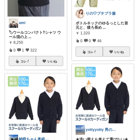
りの🤍プチプラ服
umi
ボトルネックのゆるっとした首
元と、後ろ長め
...
🏷️ウールコンパクトTシャツ ウ
￥
1,320
ール混の上
...
0
0
46
￥
8,250
0
1
322
コレ
いいね
コレ
いいね
yottyyotty 男の子ママの暮らし
納税ちゃん🌟経由購入★
★洗い替えも考えて選びたい★