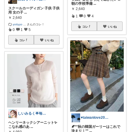
朝の学校準備
...
スクールカーディガン 子供 子供
￥
2,640
用 女の子
...
1
0
4
￥
2,640
yottyyo
...
さんのコレ！
コレ
いいね
0
1
5
コレ
いいね
しいみるく🌟毎日全力投稿🌟
♥taiwanlove2026♥
ヘンリーネックシアーニット✨
こなれ感のあ
...
🍂**秋の韓国ガーリーはこれで
決まり！**
...