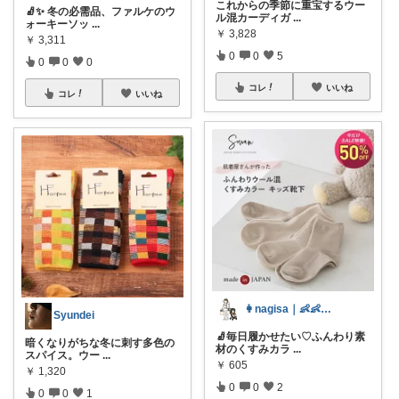
これからの季節に重宝するウー
🧦✨ 冬の必需品、ファルケのウ
ル混カーディガ
...
ォーキーソッ
...
￥
3,828
￥
3,311
0
0
5
0
0
0
コレ
いいね
コレ
いいね
👩nagisa｜👶👶1歳・0歳
Syundei
🧦毎日履かせたい♡ふんわり素
暗くなりがちな冬に刺す多色の
材のくすみカラ
...
スパイス。ウー
...
￥
605
￥
1,320
0
0
2
0
0
1