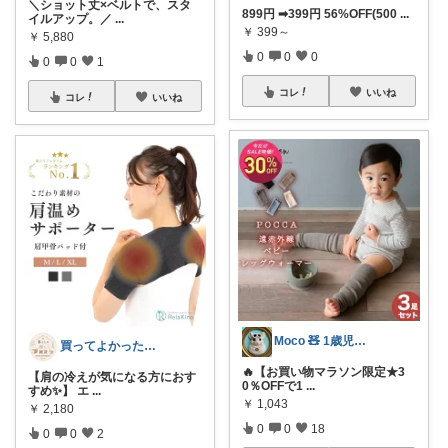
＼ショット丈×ベルトで、スタ
899円 ➡399円 56%OFF(500
...
イルアップ。／
...
￥
399～
￥
5,880
0
0
0
0
0
1
コレ
いいね
コレ
いいね
Moco 🧸 1歳児ママのリアル愛用品
買ってよかった暮らし便
🔥【お買い物マラソン限定★3
【肩の冷えが気になる方におす
0％OFFで1
...
すめ✨】 エ
...
￥
1,043
￥
2,180
0
0
18
0
0
2