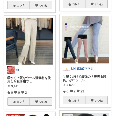
コレ
いいね
コレ
いいね
kiki🩰2歳ママ🌷
kk
＼履くだけで最強の「美脚＆脚
暖かく上質なウール混素材を使
長」が叶う…ル
...
用した秋冬用フ
...
￥
4,620
￥
9,145
0
2
23
0
0
2
コレ
いいね
コレ
いいね