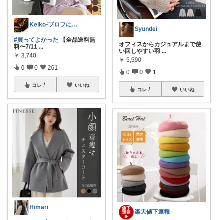
Keikoᵕ̈プロフにお礼(*ᴗˬᴗ)
Syundei
#買ってよかった
【全品送料無
オフィスからカジュアルまで使
料〜7/11
...
い回しやすい羽
...
￥
3,740
￥
5,590
0
0
261
0
0
1
コレ
いいね
コレ
いいね
Himari
楽天値下速報