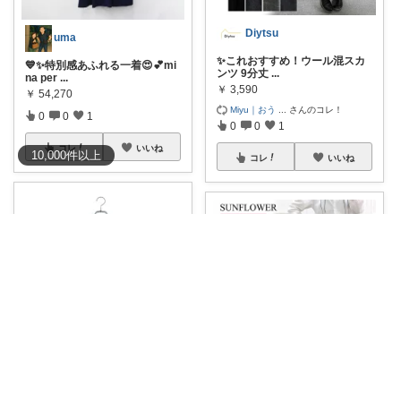
Diytsu
uma
✨これおすすめ！ウール混スカ
💙✨特別感あふれる一着😍💕mi
ンツ 9分丈
...
na per
...
￥
3,590
￥
54,270
Miyu｜おう
...
さんのコレ！
0
0
1
0
0
1
コレ
いいね
10,000
件
以上
コレ
いいね
豆大福
かーば😊
MAISON KITSUNE / メゾンキ
...