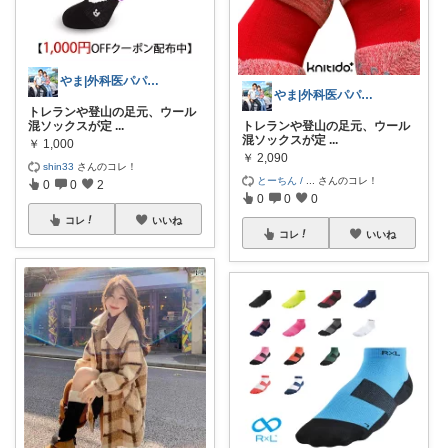
やま|外科医パパ、看護師ママ、娘
やま|外科医パパ、看護師ママ、娘
トレランや登山の足元、ウール
混ソックスが定
...
トレランや登山の足元、ウール
混ソックスが定
...
￥
1,000
￥
2,090
shin33
さんのコレ！
とーちん /
...
さんのコレ！
0
0
2
0
0
0
コレ
いいね
コレ
いいね