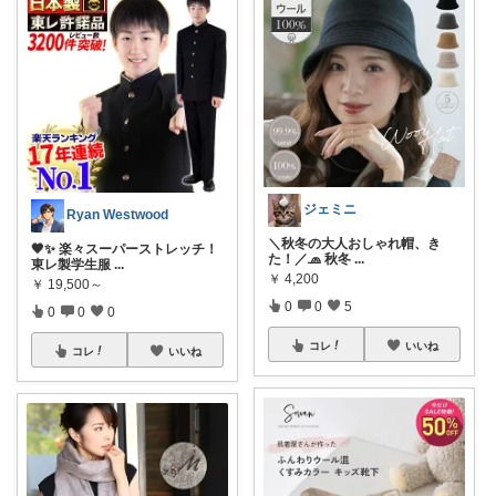
ジェミニ
Ryan Westwood
＼秋冬の大人おしゃれ帽、き
🖤✨ 楽々スーパーストレッチ！
た！／🧢 秋冬
...
東レ製学生服
...
￥
4,200
￥
19,500～
0
0
5
0
0
0
コレ
いいね
コレ
いいね