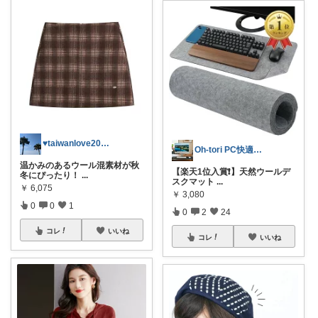
♥taiwanlove2026♥
Oh-tori PC快適空間
温かみのあるウール混素材が秋
【楽天1位入賞❗️】天然ウールデ
冬にぴったり！
...
スクマット
...
￥
6,075
￥
3,080
0
0
1
0
2
24
コレ
いいね
コレ
いいね