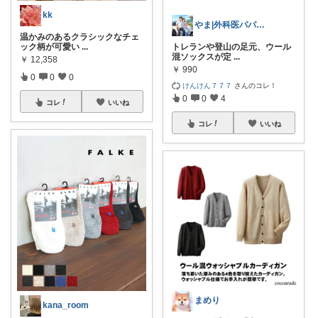
kk
やま|外科医パパ、看護師ママ、娘
温かみのあるクラシックなチェ
ック柄が可愛い
...
トレランや登山の足元、ウール
混ソックスが定
...
￥
12,358
￥
990
0
0
0
けんけん７７７
さんのコレ！
0
0
4
コレ
いいね
コレ
いいね
まめり
kana_room