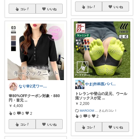
コレ
いいね
コレ
いいね
やま|外科医パパ、看護師ママ、娘
なり🌸2児ワーママの楽しい暮らし
トレランや登山の足元、ウール
🌸80%OFFクーポン対象・880
混ソックスが定
...
円・首元
...
￥
2,200
￥
4,400
MAROOM
...
さんのコレ！
0
0
2
0
0
2
コレ
いいね
コレ
いいね