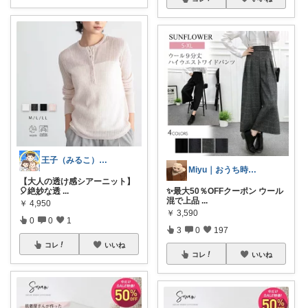
王子（みるこ）👑便利グッズ×QOL向上
Miyu｜おうち時間の小さな幸せ🌸
【大人の透け感シアーニット】
🎈絶妙な透
...
✨最大50％OFFクーポン ウール
混で上品
...
￥
4,950
￥
3,590
0
0
1
3
0
197
コレ
いいね
コレ
いいね