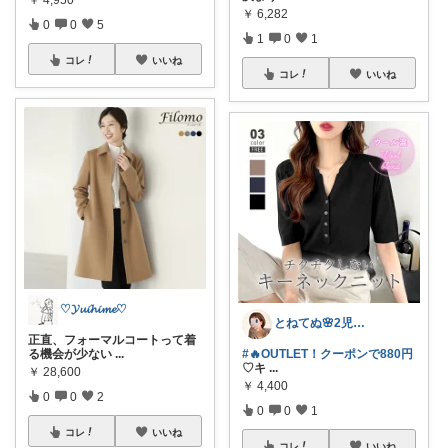
￥
4,950
￥
6,282
0
0
5
1
0
1
コレ
いいね
コレ
いいね
♡𝓨𝓾𝓲𝓱𝓲𝓶𝓮♡
とねてぬ🌸2児ママ✿毎日をラク&快適に
正直、フォーマルコートって着
る機会が少ない
...
#🔥OUTLET！クーポンで880円
♡キ
...
￥
28,600
￥
4,400
0
0
2
0
0
1
コレ
いいね
コレ
いいね