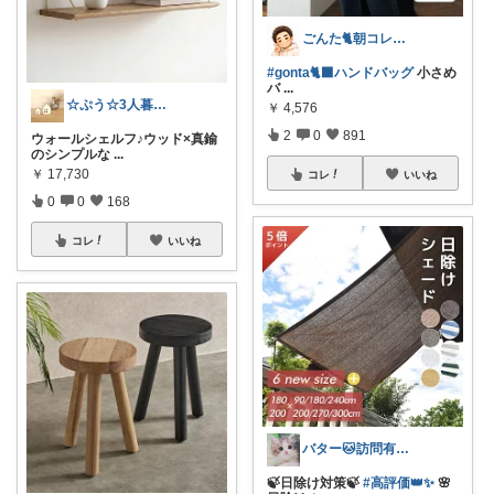
ごんた🐈朝コレ🐈‍⬛
#gonta🐈‍⬛ハンドバッグ
小さめ
バ
...
☆ぷう☆3人暮らしの小さな家
￥
4,576
2
0
891
ウォールシェルフ♪ウッド×真鍮
のシンプルな
...
￥
17,730
コレ
いいね
0
0
168
コレ
いいね
バター🐱訪問有難うございます💕
🍃日除け対策🍃
#高評価👑✨
🌸