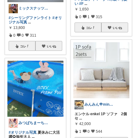
い
#F
...
ミックスナッツ💎ご経由購入感謝です🌟
￥
1,650
0
1
315
#シーリングファンライト
#オリ
ジナル写真
...
￥
13,800
コレ
いいね
0
0
311
コレ
いいね
みんみん🌹minminღ
エンケル enkel 1P ソファ 2個
セ
...
みつばちまーちᵀᴴᴬᴺᴷ ᵞᴼᵁ ◡̈*
￥
42,000
1
0
544
#オリジナル写真
夏休みに大活
躍🌻毎年大人
...