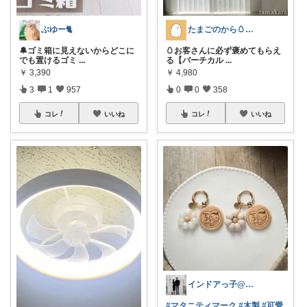
ぶゆー🐈
たまごのから🥚ラクに暮らす┊︎育児
🔔ゴミ箱に見えないからどこに
🥚お客さんに必ず褒めてもらえ
でも置けるゴミ
...
る【バーチカル
...
￥
3,390
￥
4,980
3
1
957
0
0
358
コレ
いいね
コレ
いいね
インドアっ子@ご購入ありがとうございます
#マタニティマーク
#木製
#可愛