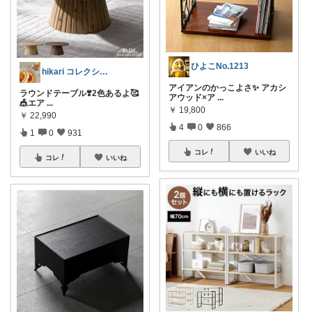
ひよこNo.1213
hikari コレクション見てね✨
アイアンのかっこよさ✨ アカシ
ラウンドテーブル❣️2色あるよ🥰
アウッド×ア
...
🎪エア
...
￥
19,800
￥
22,990
4
0
866
1
0
931
コレ
いいね
コレ
いいね