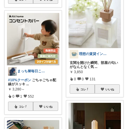
理想の賃貸インテリア
玄関を開けた瞬間、部屋の匂い
がなんとなく気
...
まっち💟毎日こつこつ。
￥
3,850
0
0
131
#10%クーポン
ごちゃごちゃ配
線がスッキ
...
￥
3,280～
コレ
いいね
0
1
552
コレ
いいね