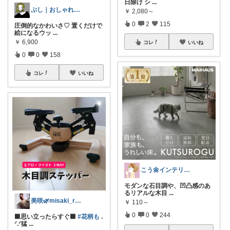
日除け シ
...
ぷし｜おしゃれ雑貨🖤
￥
2,080～
0
2
115
圧倒的なかわいさ♡ 置くだけで
絵になるウッ
...
￥
6,900
コレ
いいね
0
0
158
コレ
いいね
こう🌼インテリアと家事＆育児グッズ
モダンな石目調や、凹凸感のあ
るリアルな木目
...
美咲🌿misaki_room_ig
￥
110～
0
0
244
⬛思い立ったらすぐ⬛
#花柄も
.
ᐟ.ᐟ猛
...