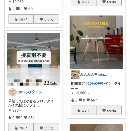
￥
19,980～
コレ
いいね
2
2
630
コレ
いいね
みんみん🌹minminღ
期間限定
#10%OFFｸｰﾎﾟﾝ
ダイ
ニ
...
ゆいっぴ🎈インテリアとファッション
￥
19,980～
1
0
667
🎈貼ってはがせるフロアタイ
ル！気軽にリフォ
...
￥
330～
コレ
いいね
2
0
954
コレ
いいね