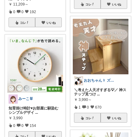
￥
11,209～
コレ
いいね
0
0
192
コレ
いいね
おおちゃん〻 ズボラママ必見便利アイテム
＼考えた人天才すぎる💡／ 神ス
テップ見つけ
...
みーこ🐰
￥
3,990～
1
0
670
知育掛け時計♥お部屋に馴染む
シンプルデザイ
...
￥
3,990
コレ
いいね
0
0
154
コレ
いいね