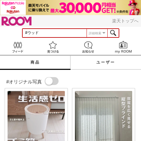
ROOM
楽天トップへ
詳細検索
Feed
見つける
お知らせ
商品
ユーザー
#オリジナル写真