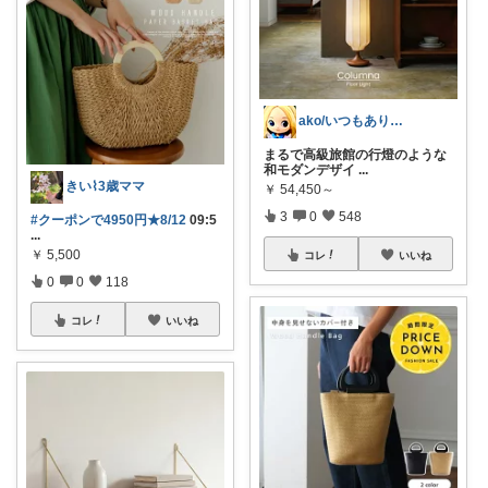
ako/いつもありがとう🌈5日感謝
まるで高級旅館の行燈のような
和モダンデザイ
...
きい⌇3歳ママ
￥
54,450～
3
0
548
#クーポンで4950円★8/12
09:5
...
￥
5,500
コレ
いいね
0
0
118
コレ
いいね