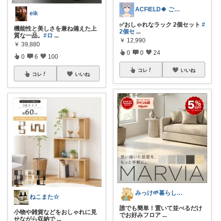
ACFIELD🍀 ご購入感謝です
eik
✅おしゃれなラック 2個セット
#
機能性と美しさを兼ね備えた上
2個セ
...
質な一品。
#ロ
...
￥
12,990
￥
39,880
0
0
24
0
6
100
コレ
いいね
コレ
いいね
みっけ🌱暮らしとファッション
ねこまた☆
誰でも簡単！置いて並べるだけ
小物や雑貨などをおしゃれに見
でお好みフロア
...
せながら収納で
...