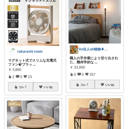
0o住人o0植物🌲と👶を育てる部屋
rakurashi room
職人の手作業により切り出され
マグネット式でスリムな充電式
た、幾何学的な
...
ファン🍃ブラッ
...
￥
33,000
￥
3,860
0
0
357
2
0
23
コレ
いいね
コレ
いいね