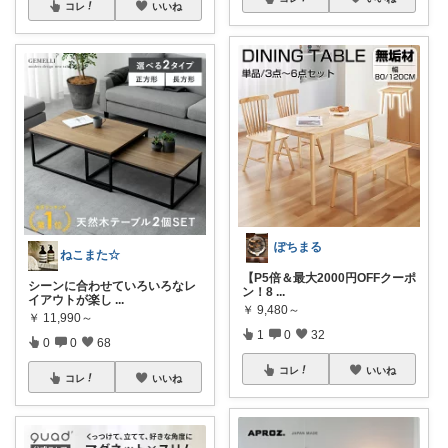
コレ
いいね
ぽちまる
ねこまた☆
【P5倍＆最大2000円OFFクーポ
シーンに合わせていろいろなレ
ン！8
...
イアウトが楽し
...
￥
9,480～
￥
11,990～
1
0
32
0
0
68
コレ
いいね
コレ
いいね