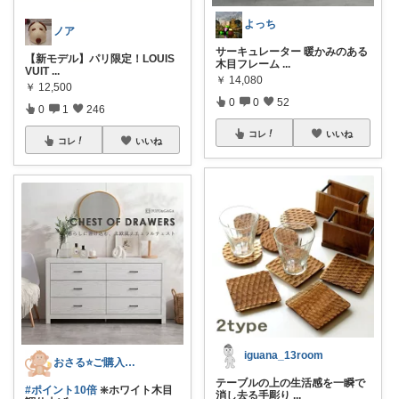
よっち
ノア
サーキュレーター 暖かみのある
【新モデル】パリ限定！LOUIS
木目フレーム
...
VUIT
...
￥
14,080
￥
12,500
0
0
52
0
1
246
コレ
いいね
コレ
いいね
iguana_13room
おさる⭐ご購入感謝🐹
テーブルの上の生活感を一瞬で
#ポイント10倍
❇️ホワイト木目
消し去る手彫り
...