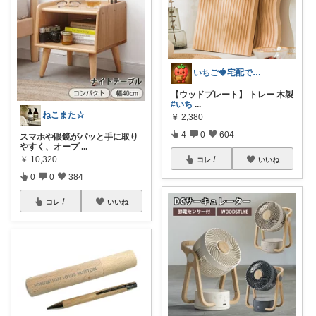
いちご🍓宅配でかなえる快適ライフ🏠
【ウッドプレート】 トレー 木製
#いち
...
ねこまた☆
￥
2,380
4
0
604
スマホや眼鏡がパッと手に取り
やすく、オープ
...
￥
10,320
コレ
いいね
0
0
384
コレ
いいね