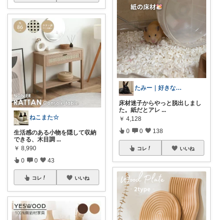
たみー｜好きなもの暮らし
床材迷子からやっと脱出しまし
た。紙だとアレ
...
ねこまた☆
￥
4,128
0
0
138
生活感のある小物を隠して収納
できる、木目調
...
￥
8,990
コレ
いいね
0
0
43
コレ
いいね