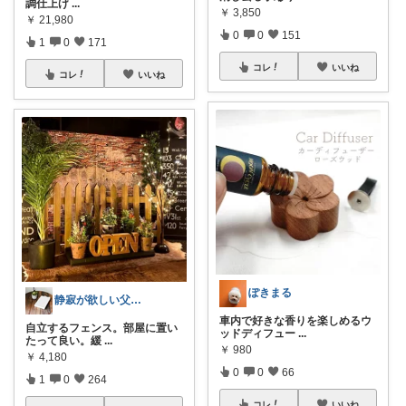
調仕上げ
...
￥
3,850
￥
21,980
0
0
151
1
0
171
コレ
いいね
コレ
いいね
ぽきまる
静寂が欲しい父🍀憧れの無骨な暮らし
車内で好きな香りを楽しめるウ
自立するフェンス。部屋に置い
ッドディフュー
...
たって良い。緩
...
￥
980
￥
4,180
0
0
66
1
0
264
コレ
いいね