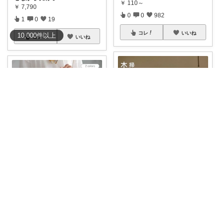
￥
110～
￥
7,790
0
0
982
1
0
19
コレ
いいね
10,000
件
以上
コレ
いいね
たまごのから🥚ラクに暮らす┊︎育児
ごんた🐈朝コレ🐈‍⬛
🥚 和室にも洋室にも合う 【ウッ
#gonta🐈‍⬛ショルダーバッグ
夏
ドブライン
...
の
...
￥
1,680
￥
4,224
0
1
654
3
0
937
コレ
いいね
コレ
いいね