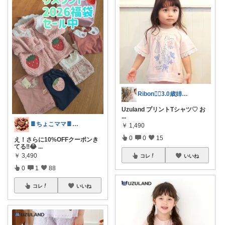
Ribon❁⃘3.0歳姉妹ﾏﾏ👧🏻♡
Uzuland プリントTシャツ♡ お
...
🍫ちょこママ🍫買い物お得好き2児母
￥
1,490
0
0
15
え！さらに10%OFFクーポンき
てる‼️😂
...
￥
3,490
コレ
いいね
0
1
88
コレ
いいね