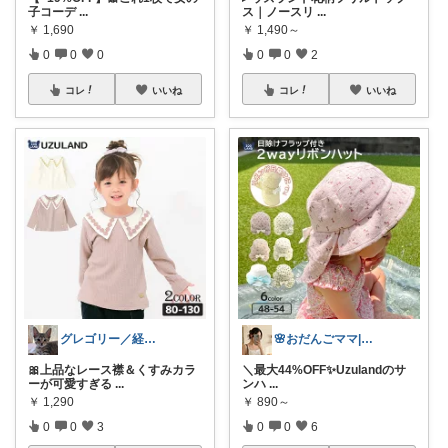
子コーデ
...
ス｜ノースリ
...
￥
1,690
￥
1,490～
0
0
0
0
0
2
コレ
いいね
コレ
いいね
グレゴリー／経由購入感謝です💕
🌸おだんごママ|経由ありがとう✨🌸
🎀上品なレース襟＆くすみカラ
＼最大44%OFF✨Uzulandのサ
ーが可愛すぎる
...
ンハ
...
￥
1,290
￥
890～
0
0
3
0
0
6