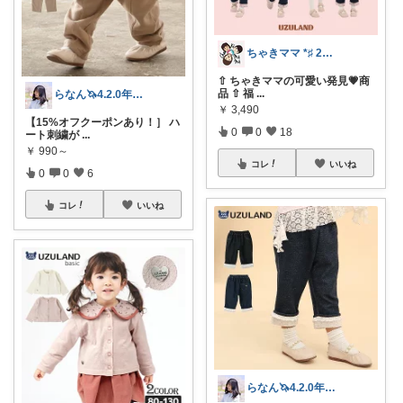
ちゃきママ *♯ 2歳差兄妹ワーママ
⇧ ちゃきママの可愛い発見💗商
品 ⇧ 福
...
らなん🦄4.2.0年子育児
￥
3,490
【15%オフクーポンあり！］ ハ
0
0
18
ート刺繍が
...
￥
990～
コレ
いいね
0
0
6
コレ
いいね
らなん🦄4.2.0年子育児