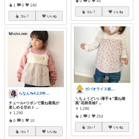
0
0
45
1
0
140
コレ
いいね
コレ
いいね
ガパオライス姫👸🌶️🌶️🌶️
らなん🦄4.2.0年子育児
＼ちょうどいい薄手👧"重ね着
風"花柄長袖T
...
チュール×リボンで重ね着風が
楽しめる甘めト
...
￥
1,290
￥
1,290
2
2
253
0
0
10
コレ
いいね
コレ
いいね