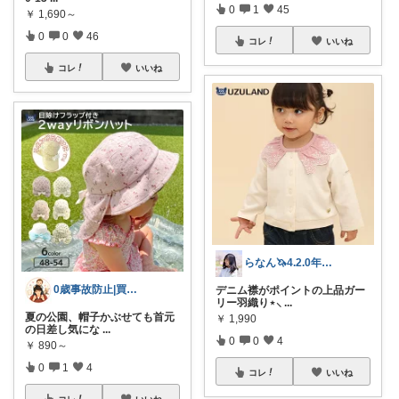
0
1
45
￥
1,690～
0
0
46
コレ
いいね
コレ
いいね
らなん🦄4.2.0年子育児
0歳事故防止|買う前メモ｜yoshi
デニム襟がポイントの上品ガー
リー羽織り⋆⸜
...
夏の公園、帽子かぶせても首元
￥
1,990
の日差し気にな
...
0
0
4
￥
890～
0
1
4
コレ
いいね