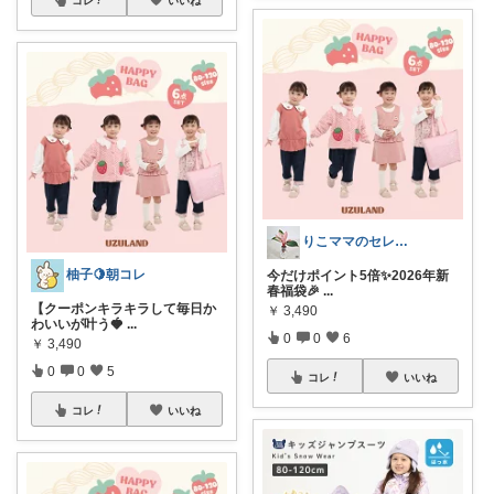
コレ
いいね
りこママのセレクトROOM
柚子🍋朝コレ
今だけポイント5倍✨2026年新
春福袋🎉
...
【クーポンキラキラして毎日か
￥
3,490
わいいが叶う🍓
...
0
0
6
￥
3,490
0
0
5
コレ
いいね
コレ
いいね