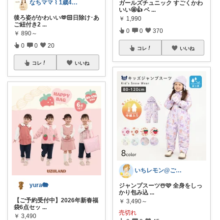
なちママ ⌇ 1歳4歳ママ
ガールズチュニック すごくかわ
いい🤩👍 ベ
...
後ろ姿がかわいい🫶🏻‎日除け･あ
￥
1,990
ご紐付き2
...
0
0
370
￥
890～
0
0
20
コレ
いいね
コレ
いいね
いちレモン@ご購入感謝です🍋✨️
yura🐘
ジャンプスーツ☃️🩷 全身をしっ
かり包み込
...
【ご予約受付中】2026年新春福
￥
3,490～
袋6点セッ
...
売切れ
￥
3,490