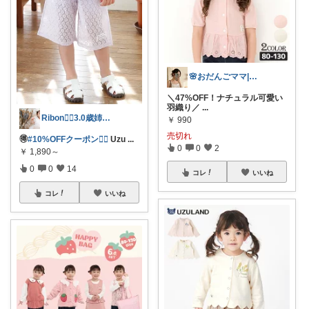
🌸おだんごママ|経由ありがとう✨🌸
＼47%OFF！ナチュラル可愛い
羽織り／
...
Ribon❁⃘3.0歳姉妹ﾏﾏ👧🏻♡
￥
990
売切れ
🉐
#10%OFFクーポン❤️‍🔥
Uzu
...
0
0
2
￥
1,890～
0
0
14
コレ
いいね
コレ
いいね