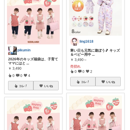
ling1618
pikumin
寒い日も元気に遊ぼう🎵 キッズ
＆ベビー用中
...
2026年のキッズ福袋は、子育て
￥
3,490～
ママにはと
...
売切れ
￥
3,490
0
0
2
0
0
4
コレ
いいね
コレ
いいね