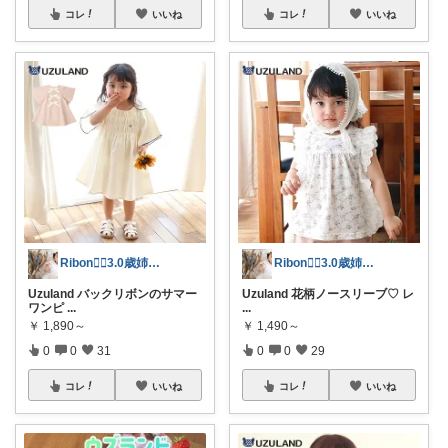
コレ
いいね
コレ
いいね
Ribon❁⃘3.0歳姉妹ﾏﾏ👧🏻♡
Ribon❁⃘3.0歳姉妹ﾏﾏ👧🏻♡
Uzuland バックリボンのサマー
Uzuland 花柄ノースリーブ♡ レ
ワンピ
...
...
￥
1,890～
￥
1,490～
0
0
31
0
0
29
コレ
いいね
コレ
いいね