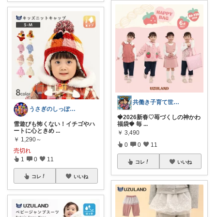
共働き子育て世帯のためのROOM
うさぎのしっぽ43🐰2児の母👧朝コレ
🍓2026新春♡苺づくしの神かわ
福袋🍓 毎
...
雪遊びも怖くない！イチゴやハ
ートに心ときめ
...
￥
3,490
￥
1,290～
0
0
11
売切れ
1
0
11
コレ
いいね
コレ
いいね