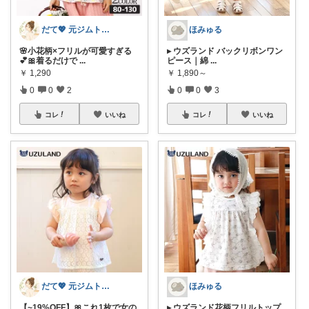
だて💖 元ジムトレーナーママ子育て美容
ほみゅる
🌸小花柄×フリルが可愛すぎる
▸ ウズランド バックリボンワン
💕🎀着るだけで
...
ピース｜綿
...
￥
1,290
￥
1,890～
0
0
2
0
0
3
コレ
いいね
コレ
いいね
だて💖 元ジムトレーナーママ子育て美容
ほみゅる
【~19%OFF】🎀これ1枚で女の
▸ ウズランド花柄フリルトップ