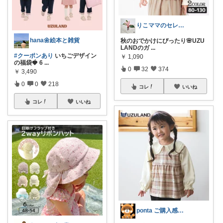
りこママのセレクトROOM
hana🌼絵本と雑貨
秋のおでかけにぴったり🌸UZU
LANDのガ
...
#クーポンあり
いちごデザイン
￥
1,090
の福袋🍓 6
...
0
32
374
￥
3,490
0
0
218
コレ
いいね
コレ
いいね
ponta ご購入感謝ですm(_ _)m