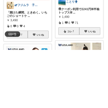
ことり🐥
🌿フジムラ 子ども用品🌿
🉐クーポン利用で2241円ꕤ半袖
トップスꕤ
...
「開けた瞬間、ときめく。いち
ごのショートケ
...
￥
1,490
￥
3,490
1
0
71
0
0
4
コレ
いいね
684
件
コレ
いいね
ことり🐥
LywuMei🎀鬼コレ踏ん張り中💖
ꕤガールズ ワンピースꕤ80〜13
0cm
...
🎉お得なセール中！🎉 かわいい
アニマル柄
...
￥
1,290～