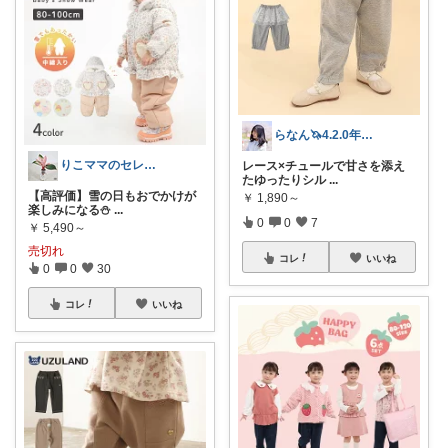
らなん🦄4.2.0年子育児
りこママのセレクトROOM
レース×チュールで甘さを添え
たゆったりシル
...
【高評価】雪の日もおでかけが
￥
1,890～
楽しみになる⛄
...
0
0
7
￥
5,490～
売切れ
コレ
いいね
0
0
30
コレ
いいね