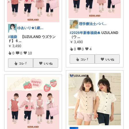
理学療法士パパの快適暮らし 👨
ゆあいり★1歳と7歳子育て中
#2026年新春福袋🎍
UZULAND
（ウ
...
#福袋
【UZULAND ウズラン
ド】 6
...
￥
3,490
￥
3,490
0
0
4
0
0
10
コレ
いいね
コレ
いいね