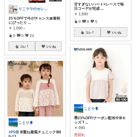
甘すぎないハート×レースで毎
日コーデが完成
...
りこママのセレクトROOM
￥
1,890
25％OFFで今がチャンス🎀春秋
0
0
5
にぴったり
...
￥
1,090～
コレ
いいね
0
0
23
コレ
いいね
ことり🐥
🉐23%OFF/クーポン配布中ꕤキ
ッズ T
...
ことり🐥
￥
990
#P5倍
ꕤ重ね着風チュニックꕤ8
売切れ
0-13
...