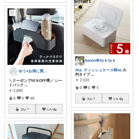
Кanon🌸4y👧3y👦
#ka_ティッシュケース🧸oo
大
ゆう⭐️お得に買いたいワーママ‼️
判タイプ
...
￥
2,310
＼クーポンで50％OFF🉐／ シー
トバック
...
0
0
5
￥
2,880
0
0
48
コレ
いいね
コレ
いいね