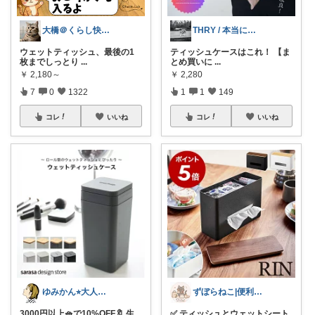
大橋＠くらし快適LAB🌿
THRY / 本当に良いモノBEST
ウェットティッシュ、最後の1
ティッシュケースはこれ！ 【ま
枚までしっとり
...
とめ買いに
...
￥
2,180～
￥
2,280
7
0
1322
1
1
149
コレ
いいね
コレ
いいね
ゆみかん⭐︎大人の暮らし研究室
ずぼらねこ|便利＆可愛いアイテムを紹介
3000円以上🧺で10%OFF🔖 生
✅ ティッシュとウェットシート