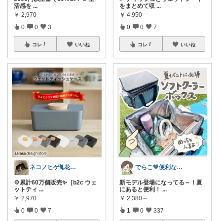
活感を
...
をまとめて収
...
￥
2,970
￥
4,950
0
0
3
0
0
7
コレ
いいね
コレ
いいね
ネコノヒゲ🐈花好きオタクの庭🪴
でらこ💚便利な生活雑貨とママアイテム☺
💠累計60万個販売✨［b2c ウェ
新モデル登場になってる～！夏
ットティ
...
にあると便利！
...
￥
2,970
￥
2,380～
0
0
7
1
0
337