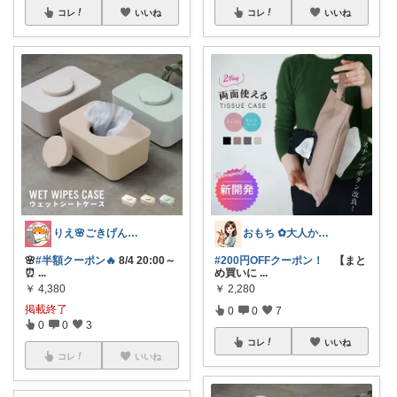
コレ
いいね
コレ
いいね
りえ🌸ごきげんな暮らし🏠🌿
おもち ✿大人かわいい×暮らし
🌸
#半額クーポン🔥
8/4 20:00～
#200円OFFクーポン！
【まと
⏰
...
め買いに
...
￥
4,380
￥
2,280
掲載終了
0
0
7
0
0
3
コレ
いいね
コレ
いいね