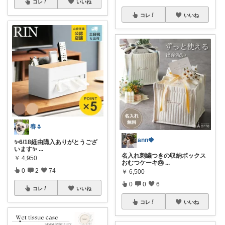
コレ
いいね
コレ
いいね
春🌷
ann🍓
✨6/18経由購入ありがとうござ
います✨
...
名入れ刺繍つきの収納ボックス
￥
4,950
おむつケーキ🎂
...
0
2
74
￥
6,500
0
0
6
コレ
いいね
コレ
いいね