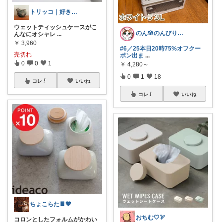
トリッコ｜好きな雑貨・インテリア
ウェットティッシュケースがこ
のん🌸のんびり生活✨
んなにオシャレ
...
￥
3,960
#6／25本日20時75%オフクー
売切れ
ポン出ま
...
0
0
1
￥
4,280～
0
1
18
コレ
いいね
コレ
いいね
ちょこらた🍫🤎
おちむ🤍🏹
コロンとしたフォルムがかわい