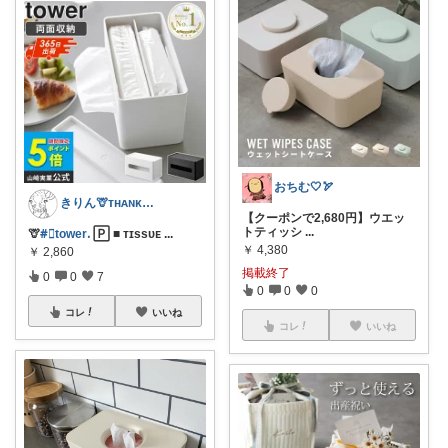
おちむ🤍🏹
きりん🦒ᴛʜᴀɴᴋs ᴀʟᴡᴀʏs.
【クーポンで2,680円】ウエッ
トティッシ
...
🦒
#⃞towerᱹ
🄿 ■ ᴛɪssᴜᴇ
...
￥
4,380
￥
2,860
掲載終了
0
0
7
0
0
0
コレ
いいね
コレ
いいね