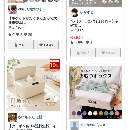
Rin@1歳女の子ママ
からすま
【ポケットがたくさんあって大
"✨【クーポンで2,280円～】✨
容量😊❤️‍🔥
...
📦市
...
￥
2,480～
￥
4,380
0
2
38
掲載終了
0
0
3
コレ
いいね
コレ
いいね
めいちゃん ご購入感謝です🙇🏻‍♀️
usamimi⋆ ˚｡⋆ 𝜗𝜚 ꙳
【クーポンあり&送料無料】イ