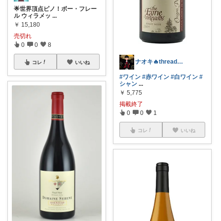
🌟世界頂点ピノ！ボー・フレー
ル ウィラメッ
...
￥
15,180
売切れ
0
0
8
ナオキ🔥threads to_mo23
コレ
いいね
#ワイン
#赤ワイン
#白ワイン
#
シャン
...
￥
5,775
掲載終了
0
0
1
コレ
いいね