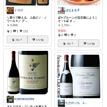
トロロ
はなまる子
＼香りで酔える、上品ピノ・ノ
🍒✨プルーンの宝石箱にようこ
ワール🍷／ グ
...
そ！✨🍒 オ
...
￥
5,808
￥
2,700～
売切れ
1
1
131
0
0
2
コレ
いいね
コレ
いいね
KOROKKE999
ただのっち 2児のパパ
🍷✨ ロマネ・コンティを超える