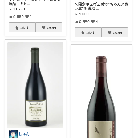
逸品！🍷✨
...
＼限定キュヴェ感で“ちゃんと良
い赤”を選ぶ
...
￥
21,780
￥
9,000
0
0
1
0
0
4
コレ
いいね
コレ
いいね
しゅん