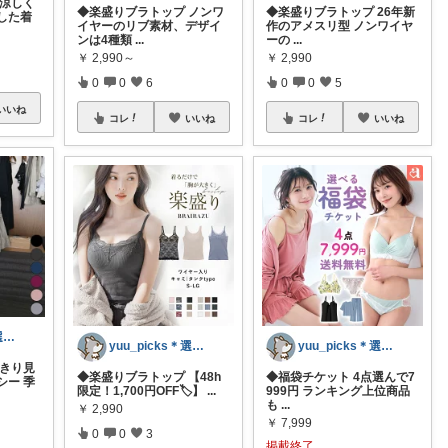
 涼しく
◆楽盛りブラトップ ノンワ
◆楽盛りブラトップ 26年新
した着
イヤーのリブ素材、デザイ
作のアメスリ型 ノンワイヤ
ンは4種類
...
ーの
...
￥
2,990～
￥
2,990
0
0
6
0
0
5
いいね
コレ
いいね
コレ
いいね
yuu_picks＊選ぶ楽しみ＊
yuu_picks＊選ぶ楽しみ＊
yuu_picks＊選ぶ楽しみ＊
っきり見
◆楽盛りブラトップ 【48h
◆福袋チケット 4点選んで7
シー 季
限定！1,700円OFF🏷️】
...
999円 ランキング上位商品
も
...
￥
2,990
￥
7,999
0
0
3
掲載終了