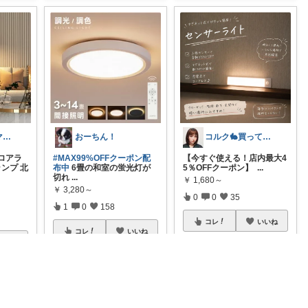
みず４人家族ママ★３０代子育て奮闘中🙆
おーちん！
コルク🐇買ってよかった！オリジナル写真
ロアラ
#MAX99%OFFクーポン配
【今すぐ使える！店内最大4
ランプ 北
布中
6畳の和室の蛍光灯が
5％OFFクーポン】 ︎︎︎︎︎︎︎
...
切れ
...
￥
1,680～
￥
3,280～
0
0
35
！
1
0
158
コレ
いいね
コレ
いいね
いいね