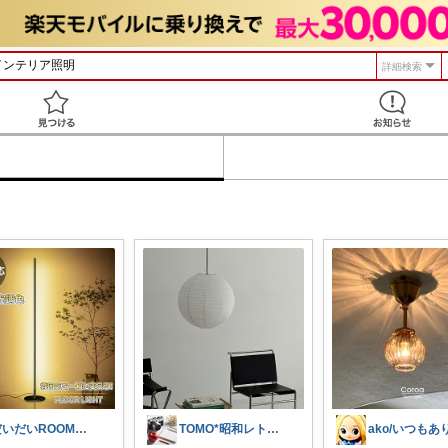
詳細検索
見つける
だいだいROOM@整う暮らし｜インテリア
TOMO*昭和レトロ 📷🍎