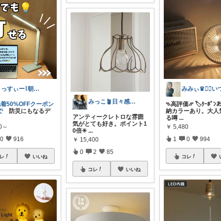
よっすぃー⌇朝コレ☀楽しい暮らし😇
みっこ🪴日々感謝🌷いいね上限🙏
先着50%OFFクーポン
⳹高評価⳼ 🏷️ｸｰﾎﾟ
で
防災にもなるデ
納カラーあり。大人
アンティークレトロな雰囲
る噂
...
気がとても好き。ポイント1
80～
￥
5,480
0倍✳︎
...
0
916
1
0
994
￥
15,400
0
2
85
レ
いいね
コレ
コレ
いいね