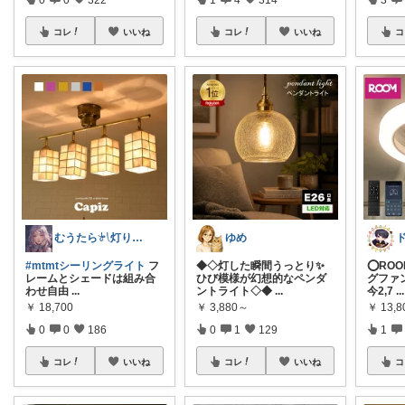
コレ
いいね
コレ
いいね
コ
むうたら𓍯灯りとインテリア
ゆめ
#mtmtシーリングライト
フ
◆◇灯した瞬間うっとり✨
⭕️RO
レームとシェードは組み合
ひび模様が幻想的なペンダ
グファ
わせ自由
...
ントライト◇◆
...
今2,7
...
￥
18,700
￥
3,880～
￥
13,
0
0
186
0
1
129
1
コレ
いいね
コレ
いいね
コ