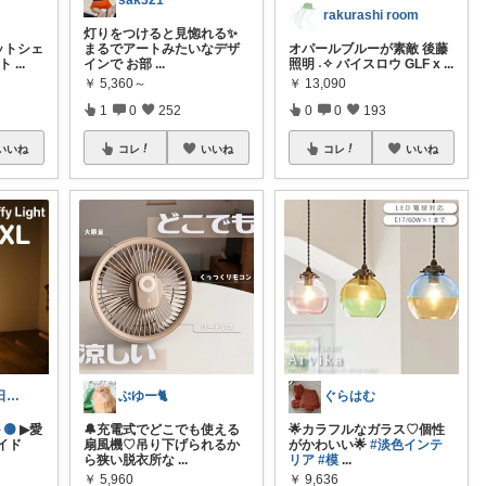
sak321
rakurashi room
灯りをつけると見惚れる✨
フラットシェ
まるでアートみたいなデザ
オパールブルーが素敵 後藤
イト
...
インで お部
...
照明 ˖✧ バイスロウ GLF x
...
￥
5,360～
￥
13,090
1
0
252
0
0
193
いいね
コレ
いいね
コレ
いいね
yusuke/ 1〜6日購入感謝♫
ぶゆー🐈
ぐらはむ
🟡
▶愛
🔔充電式でどこでも使える
🌟カラフルなガラス♡個性
イド
扇風機♡吊り下げられるか
がかわいい🌟
#淡色インテ
ら狭い脱衣所な
...
リア
#模
...
￥
5,960
￥
9,636