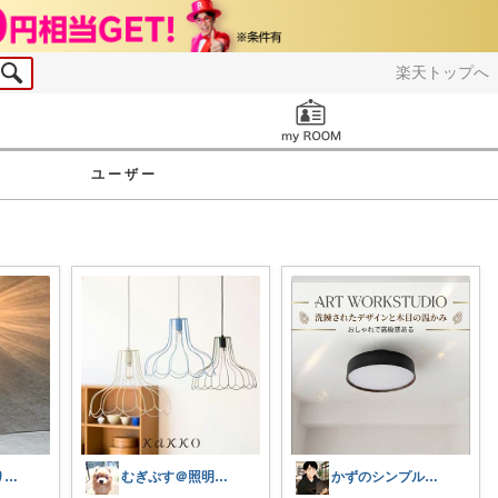
楽天トップへ
お知らせ
ユーザー
ako/いつもありがとう🌈5日感謝
むぎぷす＠照明とインテリアと北欧食器
かずのシンプル生活｜一生モノに出会う場所