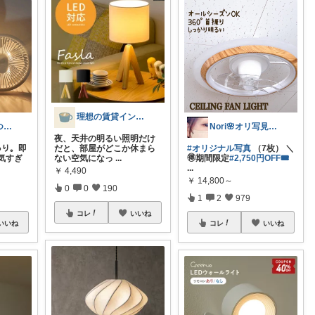
理想の賃貸インテリア
みみぃ♛👯‍♀️いつもありがとう🎪
Nori🌸オリ写見て欲しいなぁ🤭
夜、天井の明るい照明だけ
ﾝあり。即
だと、部屋がどこか休まら
#オリジナル写真
（7枚） ＼
気すぎ
ない空気になっ
...
🉐期間限定
#2,750円OFF🎟
...
￥
4,490
￥
14,800～
0
0
190
1
2
979
コレ
いいね
いいね
コレ
いいね