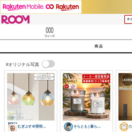
ROOM
Feed
商品
#オリジナル写真
むぎぷす＠照明とインテリアと北欧食器
そらとも | 暮らしItem🕊️朝コレ