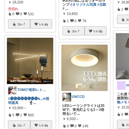
IKEAの気になるウォールラ
￥
28,200
￥
16,
ンプ
#オリジナル写真
#北欧
#
...
売切れ
2
￥
10,850
0
0
531
コ
1
0
76
コレ
いいね
コレ
いいね
m
TOMO*昭和レトロ 📷🍎
これ迷
UNCCD
接照明
#🅣🅞︎🅜🅞︎🅜🅔︎🅜🅞︎︎︎︎Ҩ...✍︎照
物メモ
明器具
☝
...
LEDシーリングライトは35
￥
16,5
￥
53,900～
Wで、蛍光灯よりも2～3倍
明るいで
...
0
5
1
865
￥
6,500～
コ
コレ
いいね
0
0
146