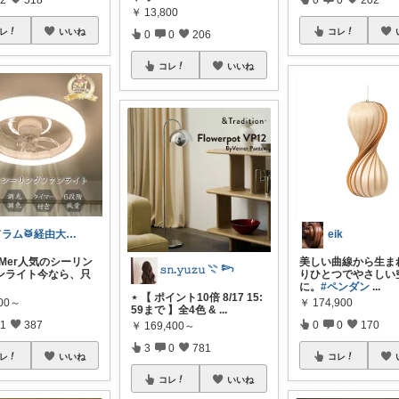
￥
13,800
レ
いいね
コレ
0
0
206
コレ
いいね
ドラム🥁経由大感謝🉐
eik
OMer人気のシーリン
美しい曲線から生ま
𝚜𝚗.𝚢𝚞𝚣𝚞 𓇢 𓆸
ンライト今なら、只
りひとつでやさしい
に。
#ペンダン
...
⋆ 【 ポイント10倍 8/17 15:
800～
￥
174,900
59まで 】全4色 &
...
1
387
0
0
170
￥
169,400～
3
0
781
レ
いいね
コレ
コレ
いいね