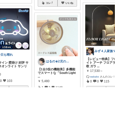
コレ
いいね
今日も晴れ
【レビュー特典】フ
はるの☀️2児のママ𓂃◌𓈒𓐍
イン 壁掛け 好評 サ
イト アーチ フロア
ネオンライト サンリ
欧 ガラ
...
【1台3役の機能美】多機能
￥
17,530～
でスマートな「South Light
0
...
wakako
さんのコレ
0
103
￥
5,480
0
0
115
1
2
1148
レ
いいね
コレ
コレ
いいね