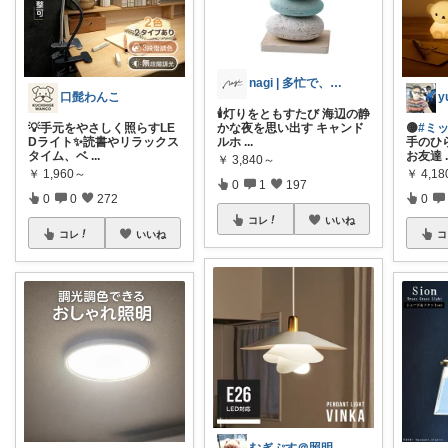
nagi | 多忙で、時々お休み
口髭わんこ
🕯️灯りをともすたび 海辺の静
💡手元をやさしく照らすLE
かな夜を思い出す キャンド
🟡
#ミ
Dライト✨読書やリラックス
ルホ
...
手のひ
タイム、ベ
...
お友達
￥
3,840～
￥
1,960～
￥
4,18
0
1
197
0
0
272
0
コレ
いいね
コレ
いいね
コ