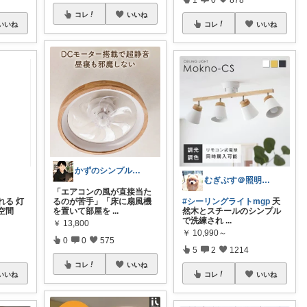
コレ
いいね
いいね
コレ
いいね
かずのシンプル生活｜一生モノに出会う場所
むぎぷす＠照明とインテリアと北欧食器
「エアコンの風が直接当た
れる 灯
るのが苦手」「床に扇風機
#シーリングライトmgp
天
空間
を置いて部屋を
...
然木とスチールのシンプル
で洗練され
...
￥
13,800
￥
10,990～
0
0
575
5
2
1214
コレ
いいね
いいね
コレ
いいね