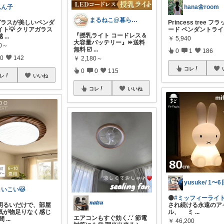
れん子
hana🌼room
まるねこ@暮らしと子育て🐈️🌸
ガラスが美しいペンダ
Princess tree 
イト💡 クリアガラス
ード ペンダントラ
『授乳ライト コードレス＆
感
...
￥
5,940
大容量バッテリー』⏩️送料
40～
無料 ☑️
...
0
1
186
0
142
￥
2,180～
コレ
0
0
115
レ
いいね
コレ
いいね
こいこい🐱
🟡
#ミッフィーライト
𝒏𝒂𝒕𝒔𝒖
明るいだけで、部屋
され続ける永遠のア
気が物足りなく感じ
ル、 ミ
...
エアコンもすぐ効く.′.′ 節電
間
...
￥
46,200