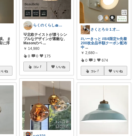
らくのくらし🧺手しごとで暮らしを整える
さくとろ☆１才児ぱぱ
💡北欧テイストが漂うシン
韻。 ま
プルなデザインが素敵な、
#いーきっと
#8/4限定✨先着
宙に浮
Masonのペ
...
200枚全品半額クーポン配布
中
...
￥
14,980
￥
2,680～
0
0
175
0
3
674
コレ
いいね
いいね
コレ
いいね