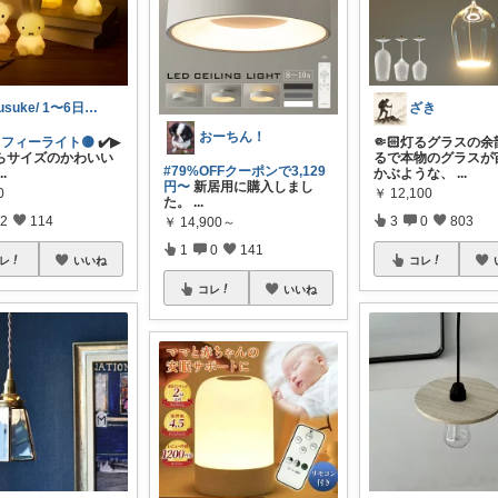
yusuke/ 1〜6日購入感謝♫
ざき
おーちん！
ッフィーライト🟡
✔️▶
🤏🏻灯るグラスの余
らサイズのかわいい
るで本物のグラスが
#79%OFFクーポンで3,129
...
かぶような、
...
円〜
新居用に購入しまし
0
￥
12,100
た。
...
2
114
3
0
803
￥
14,900～
1
0
141
レ
いいね
コレ
コレ
いいね