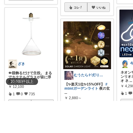
コレ
いいね
ざき
ネオンサ
🤏🏻飾るだけで主役。 まる
むうたら𓍯灯りとインテリア
ンリオ
でカクテルグラスが宙に浮
オ ネ
...
10,000
件
以上
かぶような、
...
【✨楽天1位✨15%OFF】
#
￥
4,29
￥
12,100
mtmtガーデンライト
夜の玄
...
1
1
0
735
￥
2,880～
コ
コレ
いいね
1
2
225
コレ
いいね