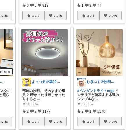
0
5
913
1
3
77
いいね
コレ
いいね
コレ
いいね
𝘕𝘰𝘢 𓍯美容˖淡色˖グレージュ
よっつる🌱築29年オシャレ改造発信中！
むぎぷす＠照明とインテリアと北欧食器
デスクに
部屋の照明、 そのままで満
#ペンダントライトmgp
イ
と照ら
足？ 暗かったり眩しかった
ンテリアと調和する木製の
りすると
...
シンプルな
...
￥
8,880～
￥
6,880～
2
2
1177
2
1
1170
いいね
コレ
いいね
コレ
いいね