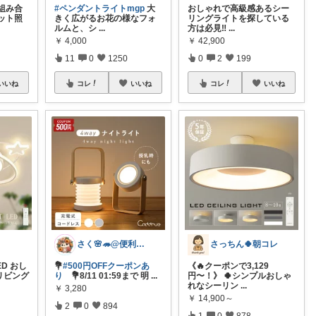
組み合
#ペンダントライトmgp
大
おしゃれで高級感あるシー
ット照
きく広がるお花の様なフォ
リングライトを探している
ルムと、シ
...
方は必見‼️
...
￥
4,000
￥
42,900
11
0
1250
0
2
199
いいね
コレ
いいね
コレ
いいね
さく🌸🦔@便利でかわいいを探す旅
さっちん🍀朝コレ
D おし
💐
#500円OFFクーポンあ
《🔥クーポンで3,129
 リビング
り
💐8/11 01:59まで 明
...
円〜！》 🍀シンプルおしゃ
れなシーリン
...
￥
3,280
￥
14,900～
2
0
894
1
0
878