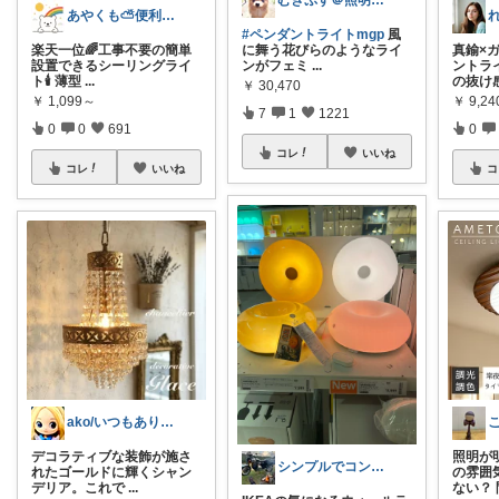
むぎぷす＠照明とインテリアと北欧食器
あやくも⛅便利なもの、おしゃれなもの
#ペンダントライトmgp
風
楽天一位🌈工事不要の簡単
に舞う花びらのようなライ
真鍮×
設置できるシーリングライ
ンがフェミ
...
ントラ
ト🕯️ 薄型
...
の抜け
￥
30,470
￥
1,099～
￥
9,2
7
1
1221
0
0
691
0
コレ
いいね
コレ
いいね
コ
ako/いつもありがとう🌈5日感謝
デコラティブな装飾が施さ
照明が
シンプルでコンパクトな暮らしとアウトドア
れたゴールドに輝くシャン
の雰囲
デリア。これで
...
ない？ 