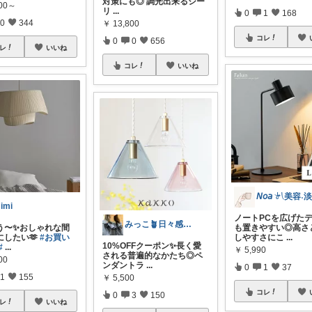
対策にも◎ 調光出来るシー
800～
リ
...
0
1
168
0
344
￥
13,800
コレ
0
0
656
レ
いいね
コレ
いいね
imi
ノートPCを広げた
みっこ🪴日々感謝🌷いいね上限🙏
う〜✨おしゃれな間
も置きやすい◎高さ
にしたい🫶
#お買い
しやすさにこ
...
10%OFFクーポン✨長く愛
#
...
￥
5,990
される普遍的なかたち◎ペ
00
ンダントラ
...
0
1
37
1
155
￥
5,500
コレ
0
3
150
レ
いいね