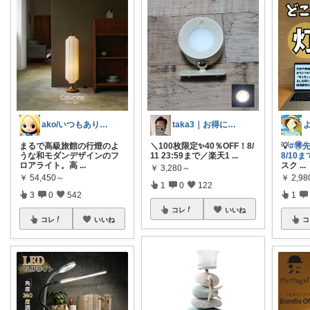
ako/いつもありがとう🌈5日感謝
taka3｜お得にお買い物✨
まるで高級旅館の行燈のよ
＼100枚限定✨40％OFF！8/
💡
#🉐
うな和モダンデザインのフ
11 23:59まで／楽天1
...
8/10ま
ロアライト。高
...
スク
...
￥
3,280～
￥
54,450～
￥
2,9
1
0
122
3
0
542
1
コレ
いいね
コレ
いいね
コ