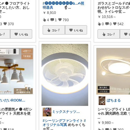
⳼ 🟠 フロアライト
#🅣🅞︎🅜🅞︎🅜🅔︎🅜🅞︎︎︎︎Ҩ...✍︎照
ガラスとゴールドの
クスしたい方、おし
明器具
☝
...
わせがレトロなスポ
空
...
明。トイレや玄
...
￥
8,910
0
￥
10,516～
4
1
793
3
370
0
0
542
コレ
いいね
レ
いいね
コレ
だいだいROOM@整う暮らし｜インテリア
ぽちまる
の雰囲気⳼ 🟠 4灯シ
シーリングライト LE
ミックスナッツ💎ご経由購入感謝です🌟
グライト 天然木を使
ゃれ 調光調色 北欧
...
...
#シーリングファンライト
#
90～
￥
9,980～
オリジナル写真
めちゃくち
ゃ可
...
2
518
0
0
202