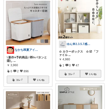
ゆん🌸2.3.5.7感謝✨
なかち🧸夏アイテム＆便利グッズ✨
☆ カラーボックス ☆ ☑️ 「フ
ァイル
...
\ 新作⭐️予約商品 / 🧸✨パタンと
￥
4,980
隠し
...
￥
3,960
1
0
47
0
2
896
コレ
いいね
コレ
いいね