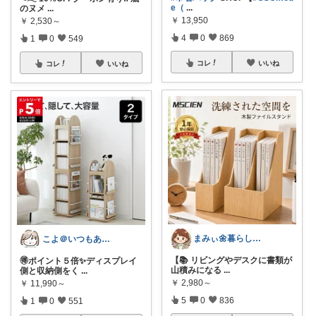
e（
...
のヌメ
...
￥
13,950
￥
2,530～
4
0
869
1
0
549
コレ
いいね
コレ
いいね
まみぃ🌼暮らしの便利グッズ｜毎日朝コレ
こよ＠いつもありがとう✨
【📚 リビングやデスクに書類が
🉐ポイント５倍✨ディスプレイ
山積みになる
...
側と収納側をく
...
￥
2,980～
￥
11,990～
5
0
836
1
0
551