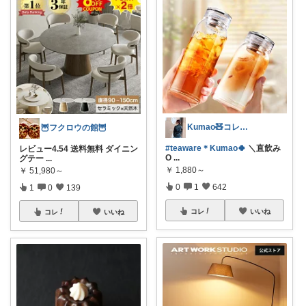
Kumao🧸コレクションみてね✨
🦉フクロウの館🦉
#teaware＊Kumao🍀
＼直飲み
レビュー4.54 送料無料 ダイニン
O
...
グテー
...
￥
1,880～
￥
51,980～
0
1
642
1
0
139
コレ
いいね
コレ
いいね