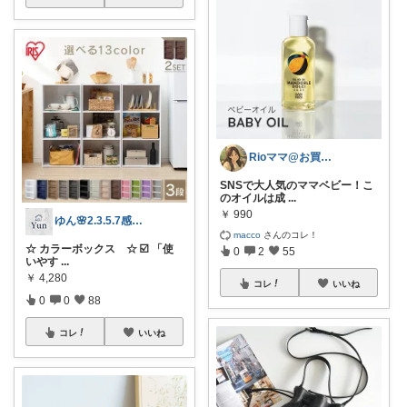
Rioママ@お買い物マラソン開催中❣️
SNSで大人気のママベビー！こ
のオイルは成
...
￥
990
ゆん🌸2.3.5.7感謝✨
macco
さんのコレ！
☆ カラーボックス ☆ ☑️ 「使
0
2
55
いやす
...
￥
4,280
コレ
いいね
0
0
88
コレ
いいね