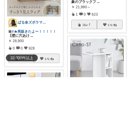
象のブラックフ
...
￥
21,980～
1
0
623
ぱる🌼ズボラママのラク家事
コレ
いいね
🌼
#🔥再販きたよー！！！！！
【壁に穴あけ
...
￥
28,900
0
0
928
10,000
件
以上
コレ
いいね
ペペじろうくん
ソファ横に置くだけで、コーヒ
ーやお気に入り
...
￥
4,490～
1
0
161