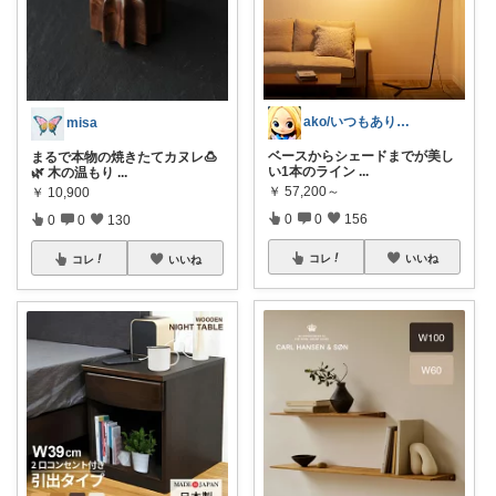
ako/いつもありがとう🌈5日感謝
misa
ベースからシェードまでが美し
まるで本物の焼きたてカヌレ🍮
い1本のライン
...
🌿 木の温もり
...
￥
57,200～
￥
10,900
0
0
156
0
0
130
コレ
いいね
コレ
いいね