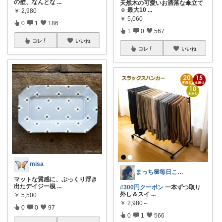
の壁、なんとな
...
天然木の可愛いお洒落な傘立て
☺︎ 最大10
...
￥
2,980
￥
5,060
0
1
186
1
0
567
コレ
いいね
コレ
いいね
misa
まっち💟毎日こつこつ。
マットな質感に、ぷっくり浮き
出たデイジー模
...
#300円クーポン
一本ずつ取り
外し＆スイ
...
￥
5,500
￥
2,980～
0
0
97
0
1
566