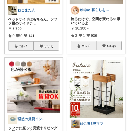
ゆゆ🌿 暮らしを整えたい🫖
ねこまた☆
飾るだけで、空間が変わる✨ 浮
ベッドサイドはもちろん、ソフ
いているよ
...
ァ横のサイドテ
...
￥
36,300～
￥
8,790
3
1
936
0
0
141
コレ
いいね
コレ
いいね
理想の賃貸インテリア
ゆこ🌸3児ママ
ソファに座って見渡すリビング