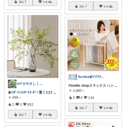
コレ
いいね
コレ
いいね
🦄reika🍃ｲﾝﾃﾘｱ🕊感謝💐
mi*@やさしく整う暮らし
Finelife shopスラックス ハン
...
￥
4,980～
🌼
#ﾎﾟｲﾝﾄUP
#ｸｰﾎﾟﾝ
置くだけ
...
￥
698～
0
0
134
2
3
652
コレ
いいね
コレ
いいね