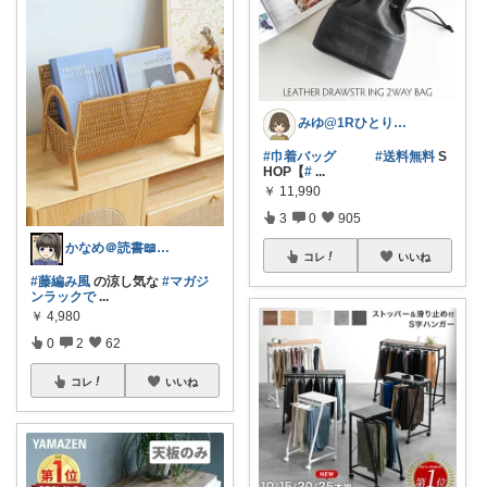
みゆ@1Rひとり暮らし
#巾着バッグ
#送料無料
S
HOP【
#
...
￥
11,990
3
0
905
かなめ＠読書📖防災⛑️note再開📒
コレ
いいね
#藤編み風
の涼し気な
#マガジ
ンラックで
...
￥
4,980
0
2
62
コレ
いいね