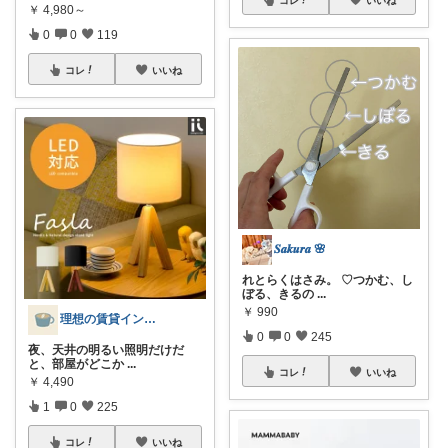
コレ
いいね
￥
4,980～
0
0
119
コレ
いいね
𝑺𝒂𝒌𝒖𝒓𝒂 🌸
れとらくはさみ。 ♡つかむ、し
ぼる、きるの
...
￥
990
理想の賃貸インテリア
0
0
245
夜、天井の明るい照明だけだ
と、部屋がどこか
...
コレ
いいね
￥
4,490
1
0
225
コレ
いいね