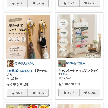
コレ
いいね
コレ
いいね
bonta@ご購入感謝です⭐️
のりやん@のりやんフィギュアを探せ開催中
キャスター付きマガジンラック
#楽天1位
#30%OFF
【見かけに
⭐️⭐️
#
...
よら
...
￥
12,570
￥
1,280～
1
0
203
0
0
153
コレ
いいね
コレ
いいね