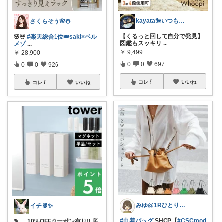
kayata🐎いつもありがとう😊
さくらそう‪🌸☃️
【くるっと回して自分で発見】
🌸☃️
#楽天総合1位👑saki×ベル
図鑑もスッキリ
...
メゾ
...
￥
9,499
￥
28,900
0
0
697
0
0
926
コレ
いいね
コレ
いいね
みゆ@1Rひとり暮らし
イチ🐰✨
#巾着バッグ
SHOP【
#CSCmod
✎𓂃 10%OFFクーポン有り‼ 底