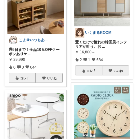
いくまるROOM
こよ＠いつもありがとう✨
置くだけで憧れの韓国風インテ
リアが叶う、お
...
🉐5日まで！全品10％OFFクー
￥
16,800～
ポンあり❤
...
￥
29,990
2
1
684
0
0
644
コレ
いいね
コレ
いいね