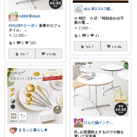
ゆん🌸2.3.5.7感謝✨
rabbit🐰dept.
☆ 時計 ☆ ☑️ 「時刻合わせ不
要の電
...
#5%OFFクーポン
食事やカフェ
￥
2,580～
タイム、
...
￥
12,980～
1
0
41
0
0
585
コレ
いいね
コレ
いいね
けんだ🤗インテリア多め
まるっと暮らし🍀
ꕤ.｡お部屋映えするので小物を
置いて写真撮
...