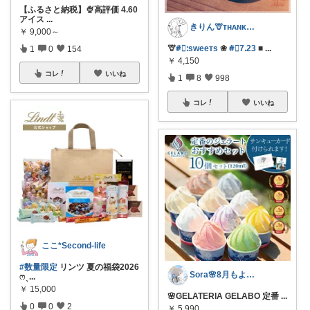
【ふるさと納税】🍨高評価 4.60
アイス
...
きりん🦒ᴛʜᴀɴᴋs ᴀʟᴡᴀʏs.
￥
9,000～
🦒
#⃞ᱺsᴡeeᴛs
❀
#⃞7ᱹ23
■
...
1
0
154
￥
4,150
コレ
いいね
1
8
998
コレ
いいね
ここ*Second-life
#数量限定
リンツ 夏の福袋2026
Sora🌸8月もよろしくね
ෆ ̖
...
￥
15,000
🌸GELATERIA GELABO 定番
...
0
0
2
￥
5,990