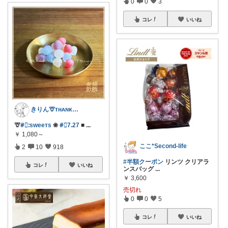
0
0
3
コレ
いいね
きりん🦒ᴛʜᴀɴᴋs ᴀʟᴡᴀʏs.
🦒
#⃞ᱺsᴡeeᴛs
❀
#⃞7ᱹ27
■
...
￥
1,080～
ここ*Second-life
2
10
918
#半額クーポン
リンツ クリアラ
コレ
いいね
ンスバッグ
...
￥
3,600
売切れ
0
0
5
コレ
いいね