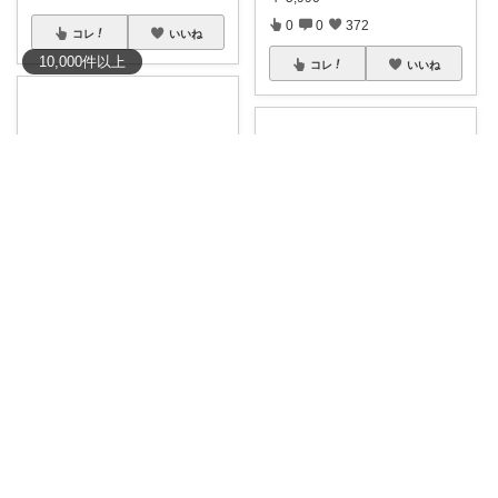
0
0
372
コレ
いいね
10,000
件
以上
コレ
いいね
きりん🦒ᴛʜᴀɴᴋs ᴀʟᴡᴀʏs.
きりん🦒ᴛʜᴀɴᴋs ᴀʟᴡᴀʏs.
🦒
#⃞ғǘᴋuᴄʜaᱹ
■ ғᴜᴋᴜᴄʜ
...
￥
3,680～
🦒
#⃞ᴋoʙᴇᱹᴘᴀᴛɪco
■ ʙᴀs
...
0
0
21
￥
4,280
0
2
5
コレ
いいね
コレ
いいね