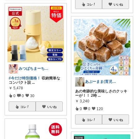
コレ
いいね
みつばちまーちᵀᴴᴬᴺᴷ ᵞᴼᵁ ◡̈*
#今だけ特別価格！
収納簡単な
あぷーまま(育児グッズ×ママグッズ)
コンパクト設
...
￥
5,478
あの奇跡的な美味しさのクッキ
ーが！！ 2時
...
0
0
30
￥
3,240
コレ
いいね
0
0
120
コレ
いいね