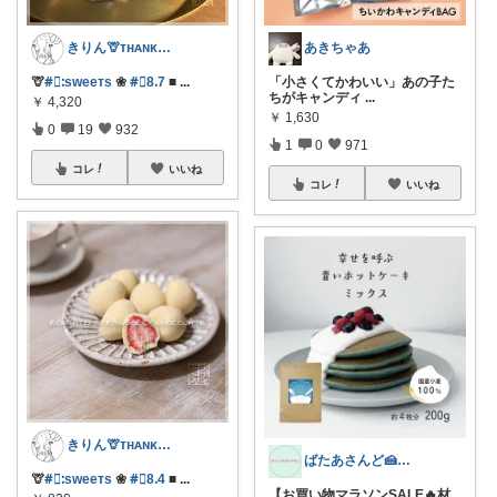
きりん🦒ᴛʜᴀɴᴋs ᴀʟᴡᴀʏs.
あきちゃあ
🦒
#⃞ᱺsᴡeeᴛs
❀
#⃞8ᱹ7
■
...
「小さくてかわいい」あの子た
ちがキャンディ
...
￥
4,320
￥
1,630
0
19
932
1
0
971
コレ
いいね
コレ
いいね
きりん🦒ᴛʜᴀɴᴋs ᴀʟᴡᴀʏs.
ばたあさんど🍰テンション爆上がりな生活
🦒
#⃞ᱺsᴡeeᴛs
❀
#⃞8ᱹ4
■
...
【お買い物マラソンSALE🔥材