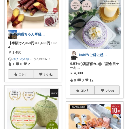
納税ちゃん🌟経由購入★
【半額で2,960円⇒1,480円！8/
4
...
￥
1,480
kairi🐾ご縁に感謝𓍯‍
はぴっちhap
...
さんのコレ！
𝟜.𝟠𝟛✩⡱高評価𖠿⸝ 🎂「記念日ケ
1
0
2
ーキ
...
￥
4,300
コレ
いいね
0
0
12
コレ
いいね