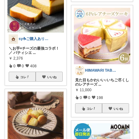
sy☕️ご購入ありがとうございます😌
＼お芋×チーズの最強コラボ！
／ パティシエ
...
￥
2,376
0
0
408
HIMAWARI TABLE🌼
コレ
いいね
見た目もかわいい♪いちご尽くし
のレアチーズ
...
￥
11,000
0
0
198
コレ
いいね