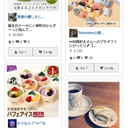
皆様の優しさに感謝です✨happyミルク
誕生日ケーキに☺️💓昨日からず
ーっと悩んで
...
Takenoko@猫関連グッズ中心です！
￥
10,000
🍬🐱猫好きさんへのプチギフト
0
0
8
にぴったり💕【
...
￥
2,130
コレ
いいね
0
0
28
コレ
いいね
かりなん (*^ω^*)y