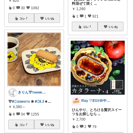
￥
820
料混ぜて焼く
...
0
30
1092
￥
1,280
1
1
921
コレ
いいね
コレ
いいね
きりん🦒ᴛʜᴀɴᴋs ᴀʟᴡᴀʏs.
Ray ♡ｵｽｽﾒお中元ｷﾞﾌﾄ♡
🦒
#⃞ᱺsᴡeeᴛs
❀
#⃞8ᱹ3
■
...
￥
4,380～
ひんやり、とろける贅沢スイー
ツをお探しなら
...
8
34
1255
￥
2,700
コレ
いいね
0
2
79