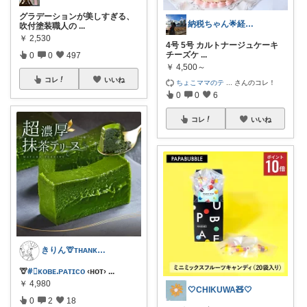
グラデーションが美しすぎる、
納税ちゃん🌟経由購入★
吹付塗装職人の
...
￥
2,530
4号 5号 カルトナージュケーキ
チーズケ
...
0
0
497
￥
4,500～
コレ
いいね
ちょこママのテ
...
さんのコレ！
0
0
6
コレ
いいね
きりん🦒ᴛʜᴀɴᴋs ᴀʟᴡᴀʏs.
🦒
#⃞ᴋoʙᴇᱹᴘᴀᴛɪco
‹ʜᴏᴛ›
...
￥
4,980
🤍CHIKUWA🧸🤍
0
2
18