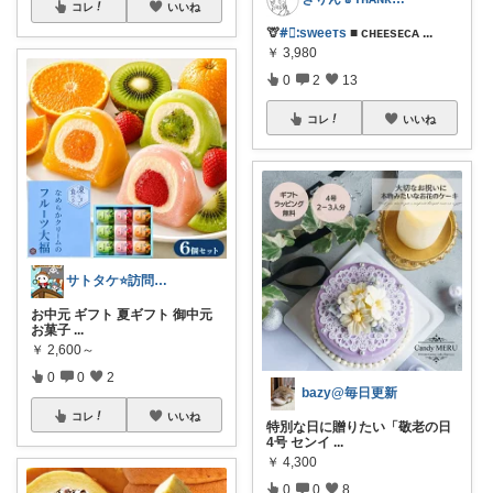
コレ
いいね
🦒
#⃞ᱺsᴡeeᴛs
■ ᴄʜᴇᴇsᴇᴄᴀ
...
￥
3,980
0
2
13
コレ
いいね
サトタケ⭐️訪問感謝🙇‍♂️コレ歓迎✨
お中元 ギフト 夏ギフト 御中元
お菓子
...
￥
2,600～
0
0
2
bazy@毎日更新
コレ
いいね
特別な日に贈りたい「敬老の日
4号 センイ
...
￥
4,300
0
0
8