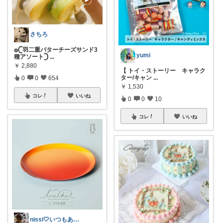
さちろ
𓐍𓊆羽二重バターチーズサンド3
yumi
種アソート𓊇
...
￥
2,880
【 トイ・ストーリー キャラク
ター/キャン
...
0
0
654
￥
1,530
コレ
いいね
0
0
10
コレ
いいね
nissi🤍いつもありがとう🍀