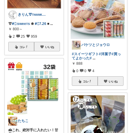
きりん🦒ᴛʜᴀɴᴋs ᴀʟᴡᴀʏs.
🦒
#⃞ᱺsᴡeeᴛs
❀
#⃞7ᱹ26
■
...
￥
800～
2
25
959
バケツとジョウロ
コレ
いいね
#スイーツギフト
#洋菓子
#買っ
てよかった
#
...
￥
888
0
0
4
コレ
いいね
たちこ
🍰これ、絶対手に入れたい！甘