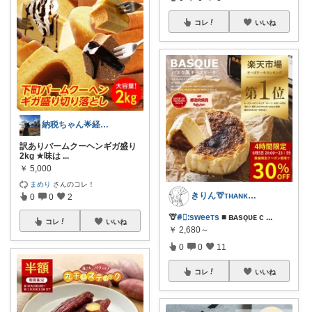
コレ
いいね
納税ちゃん🌟経由購入★
訳ありバームクーヘンギガ盛り
2kg ★味は
...
￥
5,000
まめり
さんのコレ！
きりん🦒ᴛʜᴀɴᴋs ᴀʟᴡᴀʏs.
0
0
2
🦒
#⃞ᱺsᴡeeᴛs
■ ʙᴀsǫᴜᴇ ᴄ
...
コレ
いいね
￥
2,680～
0
0
11
コレ
いいね