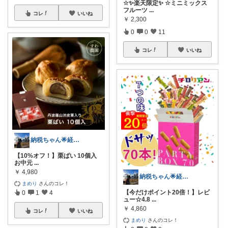
☆✨楽天限定✨ ☆ミニミックス
フルーツ
...
コレ
いいね
￥
2,300
0
0
11
コレ
いいね
納税ちゃん🌟経由購入★
【10%オフ！】栗ぱい 10個入
お中元
...
￥
4,980
納税ちゃん🌟経由購入★
まめり
さんのコレ！
【今だけポイント20倍！】レビ
0
1
4
ュー☆4.8
...
￥
4,860
コレ
いいね
まめり
さんのコレ！