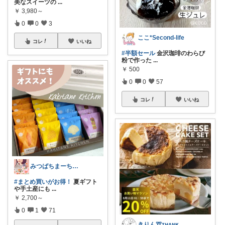
美なスイーツの
...
￥
3,980～
0
0
3
ここ*Second-life
コレ
いいね
#半額セール
金沢珈琲のわらび
粉で作った
...
￥
500
0
0
57
コレ
いいね
みつばちまーちᵀᴴᴬᴺᴷ ᵞᴼᵁ ◡̈*
#まとめ買いがお得！
夏ギフト
や手土産にも
...
￥
2,700～
0
1
71
きりん🦒ᴛʜᴀɴᴋs ᴀʟᴡᴀʏs.