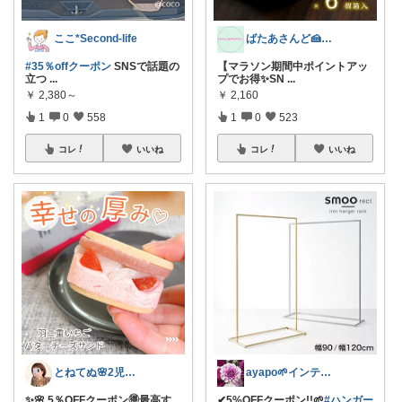
ここ*Second-life
ばたあさんど🍰テンション爆上がりな生活
#35％offクーポン
SNSで話題の
【マラソン期間中ポイントアッ
立つ
...
プでお得✨SN
...
￥
2,380～
￥
2,160
1
0
558
1
0
523
コレ
いいね
コレ
いいね
とねてぬ🌸2児ママ✿毎日をラク&快適に
ayapo🌱インテリア&雑貨
✨🌸 5％OFFクーポン🉐最高す
✔︎5%OFFクーポン!!🌱
#ハンガー