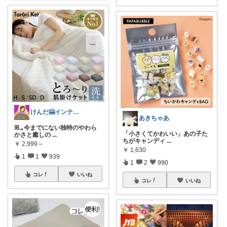
けんだ🤗インテリア多め
あきちゃあ
ꕤ.｡今までにない独特のやわら
「小さくてかわいい」あの子た
かさと癒しの
...
ちがキャンディ
...
￥
2,999～
￥
1,630
1
1
939
1
2
990
コレ
いいね
コレ
いいね