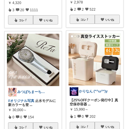
￥
2,978
￥
4,320
2
2
522
3
20
1111
コレ
いいね
コレ
いいね
かりなん (*^ω^*)y
みつばちまーちᵀᴴᴬᴺᴷ ᵞᴼᵁ ◡̈*
【25%OFFクーポン発行中】真
#オリジナル写真
止水モデルに
空保存容器
...
新カラーも登
...
￥
15,990～
￥
30,000～
1
0
202
0
0
154
コレ
いいね
コレ
いいね