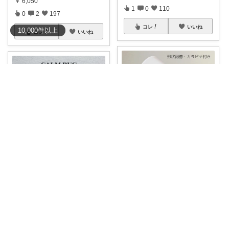
￥
6,050
1
0
110
0
2
197
コレ
いいね
10,000
件
以上
コレ
いいね
ここ*Second-life
CARL 北欧家具/暮らし
#45％ｵﾌ
秒でたためる折りたた
ラグ* ⏩
#rugまとめ@carl_77
...
み日傘ෆ
...
￥
2,980～
￥
3,080～
0
2
196
0
0
964
コレ
いいね
コレ
いいね