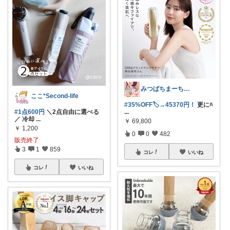
みつばちまーちᵀᴴᴬᴺᴷ ᵞᴼᵁ ◡̈*
ここ*Second-life
#35%OFF🏷️→45370円！
更にﾊ
#1点600円
＼2点自由に選べる
...
／ 冷却
...
￥
69,800
￥
1,200
0
0
482
販売終了
3
1
859
コレ
いいね
コレ
いいね