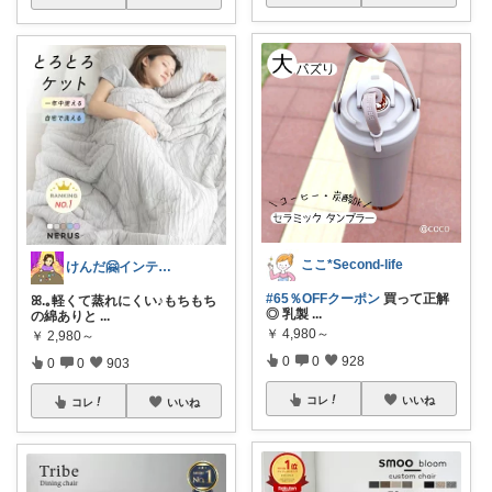
ここ*Second-life
けんだ🤗インテリア多め
#65％OFFクーポン
買って正解
ꕤ.｡軽くて蒸れにくい♪もちもち
◎ 乳製
...
の綿ありと
...
￥
4,980～
￥
2,980～
0
0
928
0
0
903
コレ
いいね
コレ
いいね