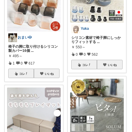
Yuka
おまい🐶
シリコン素材で椅子脚にしっか
りフィットする
...
椅子の脚に取り付けるシリコン
￥
550～
製カバー16個
...
0
0
562
￥
495～
1
0
617
コレ
いいね
コレ
いいね