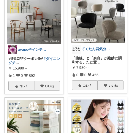
てくたん🤗気分がアガる⤴インテリア雑貨
ayapo🌱インテリア&雑貨
「曲線」と「余白」が絶妙に調
✔︎5%OFFクーポン!!🌱
#ダイニン
和する。ただ置
...
グチ
...
￥
7,980～
￥
15,980～
0
0
456
1
0
892
コレ
いいね
コレ
いいね