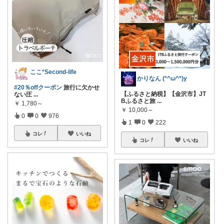
ここ*Second-life
かりなん (*^ω^*)y
#20％offクーポン
旅行に欠かせ
【ふるさと納税】【金沢市】JT
ない圧
...
Bふるさと旅
...
￥
1,780～
￥
10,000～
0
0
976
1
0
222
コレ
いいね
コレ
いいね