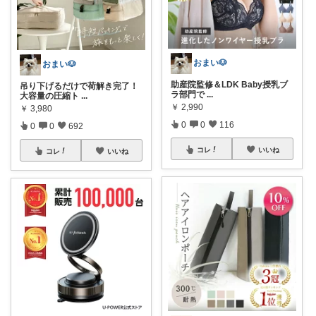
おまい🐶
おまい🐶
助産院監修＆LDK Baby授乳ブ
吊り下げるだけで荷解き完了！
ラ部門で
...
大容量の圧縮ト
...
￥
2,990
￥
3,980
0
0
116
0
0
692
コレ
いいね
コレ
いいね