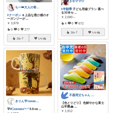
さやママ🤍
ちー👑大人の骨格ウェーブ
#半額🉐
子ども用歯ブラシ 選べ
る30本セ
...
#クーポン
🌷上品な透け感のオ
￥
2,090～
ーガンジーが
...
￥
3,979
4
0
672
0
0
277
コレ
いいね
コレ
いいね
不器用父ちゃん 送料無料お得スイーツ🍩
きりん🦒ᴛʜᴀɴᴋs ᴀʟᴡᴀʏs.
【色とりどり】 色鮮やかな富士
山羊羮🏔️
...
🦒
#⃞ᴀʀᴀʙɪᴀ¹⁸⁷³
8ᱹ8‹ɴᴇ
...
￥
1,912