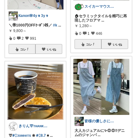
スイカーマウス🍉🐭
Кanon🌸4y👧3y👦
🏠セラミックタイルを精巧に再
現したフロアマ
...
＼🉐1000円OFFｸｰﾎﾟﾝ🧸／
#k
...
￥
1,280～
￥
9,800～
0
1
446
0
2
991
コレ
いいね
コレ
いいね
皆様の優しさに感謝です✨happyミルク
きりん🦒ᴛʜᴀɴᴋs ᴀʟᴡᴀʏs.
大人カジュアルに✨😍😍‼️デニ
ムのジャンパ
...
🦒
#⃞ᱺsᴡeeᴛs
❀
#⃞8ᱹ7
■
...