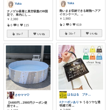
Yuka
Yuka
熱いまま収納できる耐熱ヘアア
ナノゲル吸着と真空吸盤のW固
イロンケース。
...
定で、車内にし
...
￥
1,980
￥
2,380
2
0
619
0
0
115
コレ
いいね
コレ
いいね
はるはる プチプラで楽しく♡*.+゜
さやママ🤍
#クーポンあり
✨ うるツヤな透
【4480円→2980円クーポン使
明感で周
...
用で 8
...
￥
2,666～