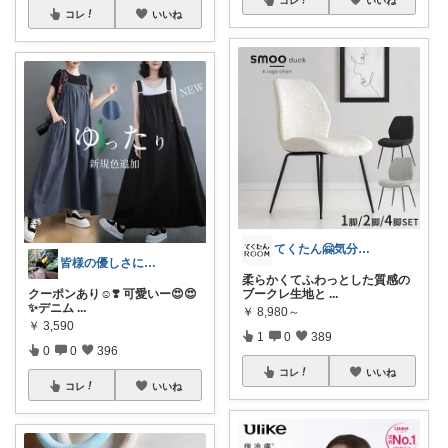
コレ
いいね
てくたん🤗気分がアガる⤴インテリア雑貨
皆様の優しさに感謝です✨happyミルク
柔らかくてふわっとした質感の
クーポンあり☺️❣️ 可愛いー😍😍
ブークレ生地と
...
✨デニム
...
￥
8,980～
￥
3,590
1
0
389
0
0
396
コレ
いいね
コレ
いいね