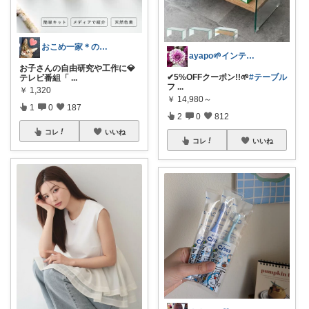
おこめ一家＊のんびり復帰🏖️
ayapo🌱インテリア&雑貨
お子さんの自由研究や工作に💎
✔︎5%OFFクーポン!!🌱
#テーブル
テレビ番組「
...
フ
...
￥
1,320
￥
14,980～
1
0
187
2
0
812
コレ
いいね
コレ
いいね