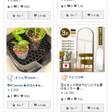
￥
4,480～
0
0
178
0
1
688
コレ
いいね
コレ
いいね
チビコロ🐶
きりん🦒ᴛʜᴀɴᴋs ᴀʟᴡᴀʏs.
🪞スタンド付きでどこにでも置
🦒
#⃞ᱺɢreeɴ
❀
#⃞8ᱹ6
■ ᴡ
...
けるミラー 🏠
...
￥
2,200
￥
14,780～
1
6
956
1
0
211
コレ
いいね
コレ
いいね