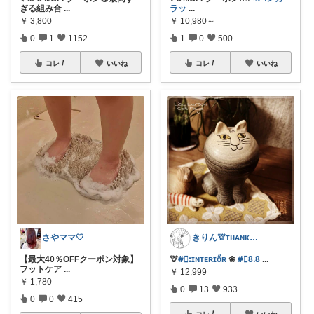
ぎる組み合
...
ラッ
...
￥
3,800
￥
10,980～
0
1
1152
1
0
500
コレ
いいね
コレ
いいね
さやママ🤍
きりん🦒ᴛʜᴀɴᴋs ᴀʟᴡᴀʏs.
【最大40％OFFクーポン対象】
🦒
#⃞ꓽɪɴᴛᴇʀɪőʀ
❀
#⃞8ᱹ8
...
フットケア
...
￥
12,999
￥
1,780
0
13
933
0
0
415
コレ
いいね