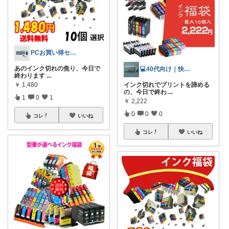
PCお買い得セレクト
あのインク切れの焦り、今日で
💻40代向け｜快適PC環境
終わります
...
￥
1,480
インク切れでプリントを諦める
の、今日で終わ
...
1
0
1
￥
2,222
0
0
0
コレ
いいね
コレ
いいね