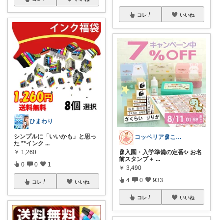
コレ
いいね
ひまわり
シンプルに「いいかも」と思っ
コッペリア🩰こどもと暮らす音楽家
た **インク
...
￥
1,260
🩰入園・入学準備の定番✨ お名
前スタンプ＋
...
0
0
1
￥
3,490
4
0
933
コレ
いいね
コレ
いいね