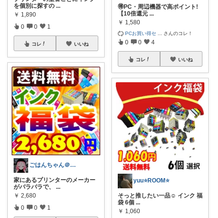
を個別に探すの
...
🉐PC・周辺機器で高ポイント!
【10倍還元
...
￥
1,890
￥
1,580
0
0
1
PCお買い得セ
...
さんのコレ！
0
0
4
コレ
いいね
コレ
いいね
ごはんちゃん＠見ていただき感謝です♪
家にあるプリンターのメーカー
yuu⭐️ROOM⭐️
がバラバラで、
...
￥
2,680
そっと推したい一品☺️ インク 福
袋 6個
...
0
0
1
￥
1,060