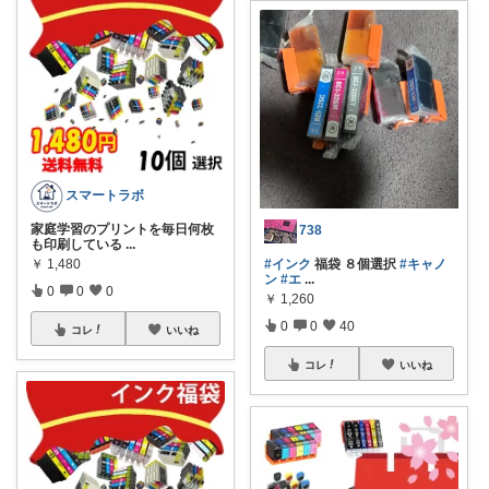
スマートラボ
家庭学習のプリントを毎日何枚
738
も印刷している
...
￥
1,480
#インク
福袋 ８個選択
#キャノ
ン
#エ
...
0
0
0
￥
1,260
0
0
40
コレ
いいね
コレ
いいね