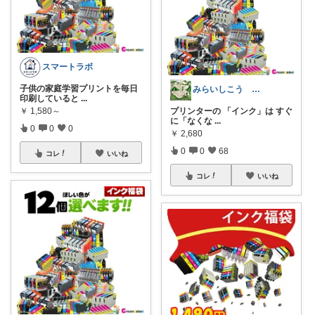
スマートラボ
子供の家庭学習プリントを毎日
みらいしこう 🎌おめでとうございます
印刷していると
...
￥
1,580～
プリンターの 「インク」は すぐ
に「なくな
...
0
0
0
￥
2,680
0
0
68
コレ
いいね
コレ
いいね