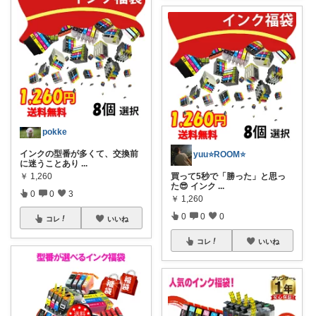
pokke
インクの型番が多くて、交換前
yuu⭐️ROOM⭐️
に迷うことあり
...
￥
1,260
買って5秒で「勝った」と思っ
た😎 インク
...
0
0
3
￥
1,260
0
0
0
コレ
いいね
コレ
いいね