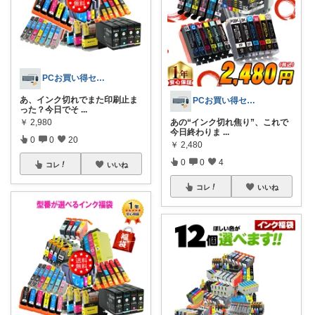
PCお買い得セレクト
あ、インク切れでまた印刷止ま
PCお買い得セレクト
った？今日でそ
...
￥
2,980
あの“インク切れ焦り”、これで
今日終わりま
...
0
0
20
￥
2,480
0
0
4
コレ
いいね
コレ
いいね