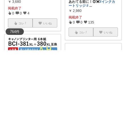
￥
3,680
あわてる前に！😊💓
#インクカ
ートリッジ
#
...
掲載終了
￥
2,980
0
0
4
掲載終了
0
0
135
コレ
いいね
764
件
コレ
いいね
NS子🐟購入感謝🐟
🔷インク福袋 🐟インク買うなら
みーこ♡3児のママ♡
福袋が安い！
...
￥
2,980
購入品♡
#プリンター
#プリン
ターインク
...
掲載終了
￥
1,060
1
0
73