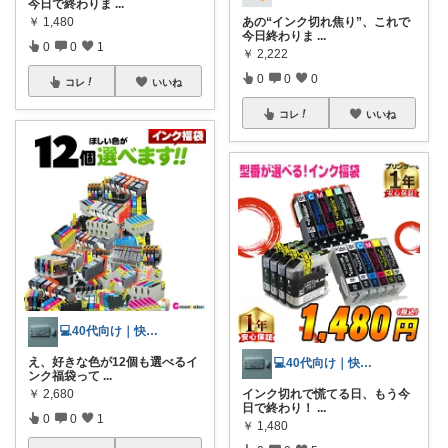
今日で終わりま
...
￥
1,480
あの“インク切れ焦り”、これで
今日終わりま
...
0
0
1
￥
2,222
0
0
0
コレ
いいね
コレ
いいね
💻40代向け｜快適PC環境
え、好きな色が12個も選べるイ
💻40代向け｜快適PC環境
ンク福袋って
...
￥
2,680
インク切れで慌てる日、もう今
日で終わり！
...
0
0
1
￥
1,480