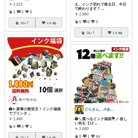
￥
2,222
え、インク切れで焦る日、今日
で終わります？
...
1
2
6
￥
2,980
0
0
0
コレ
いいね
コレ
いいね
みーちゃん
🖨️✨ 家事の救世主！インク福袋
どらさん。🎶ありがとうございます🎶
でプリンタ
...
￥
1,480
🖨＼選べるインク福袋💐／ 欲し
い色を【12
...
0
0
1
￥
2,680
0
1
44
コレ
いいね