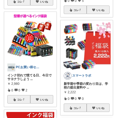
0
0
5
コレ
いいね
コレ
いいね
PCお買い得セレクト
インク切れで慌てる日、今日で
スマートラボ
サヨナラしよう
...
￥
2,980
新学期や季節の変わり目は、学
校の提出資料や
...
0
0
2
￥
2,222
0
0
0
コレ
いいね
コレ
いいね