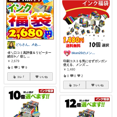
どらさん。🎶ありがとうございます🎶
🎨＼口コミ高評価＆リピーター
bkan20のメンズライフ応援ROOM
続出✨／ 欲し
...
￥
2,679
印刷コストを気にせずガンガン
使える、メンズ
...
0
1
9
￥
1,480
0
0
2
コレ
いいね
コレ
いいね