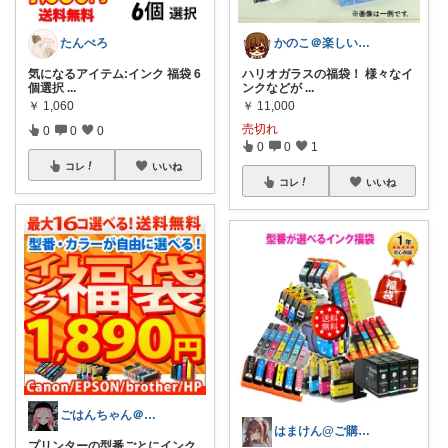
たんぺろ
かのこ＠楽しいシステム手帳生活
気になるアイテム:インク 福袋 6
ハリオガラスの福袋！ 様々なイ
個選択
...
ンクなどが
...
￥
1,060
￥
11,000
売切れ
0
0
0
0
0
1
コレ
いいね
コレ
いいね
ごはんちゃん＠見ていただき感謝です♪
はまけん@ご購入ありがとうございます
プリンターの型番ごとにインク