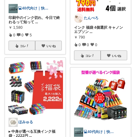
💻40代向け｜快適PC環境
印刷中のインク切れ、今日で終
たんぺろ
わるって知って
...
￥
1,580
インク 福袋 4個選択 キャノン
エプソン
...
0
0
5
￥
790
0
0
0
コレ
いいね
コレ
いいね
ほみゅる
▸ 中身が選べる互換インク福
💻40代向け｜快適PC環境
袋・2222円
...