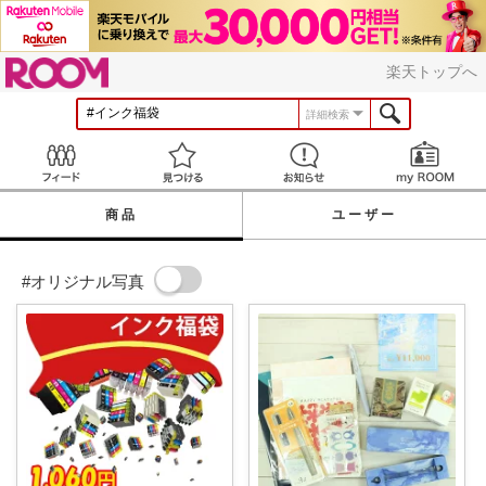
ROOM
楽天トップへ
詳細検索
Feed
見つける
お知らせ
商品
ユーザー
#オリジナル写真