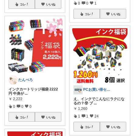
0
0
1
コレ
いいね
コレ
いいね
たんぺろ
インクカートリッジ福袋 2222
PCお買い得セレクト
円 中身が
...
￥
2,222
え、インクでこんなにラクにな
るの？😲 プ
...
0
0
0
￥
1,260
1
1
24
コレ
いいね
コレ
いいね