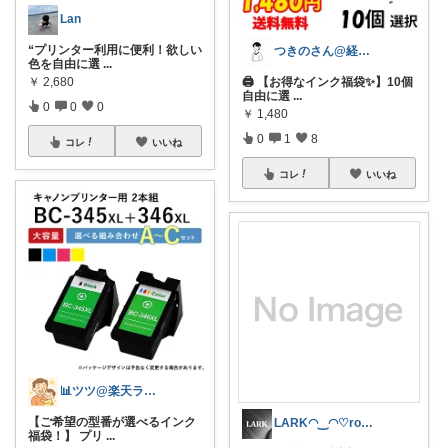
Lan
“プリンター利用に便利！欲しい
つきのさん@経由購入感謝🎉
色を自由に選
...
￥
2,680
🖨️ 【お得なインク福袋✨】10個
自由に選
...
0
0
0
￥
1,480
0
1
8
コレ
いいね
コレ
いいね
📊ツツ@楽天ランキングROOM
【ご希望の型番が選べるインク
LARK◠‿◠♡room
福袋！】 プリ
...