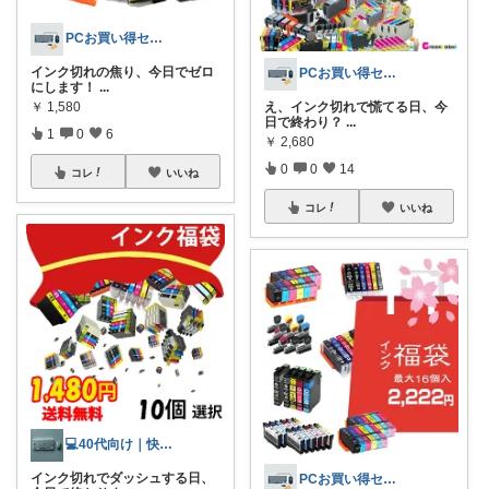
PCお買い得セレクト
インク切れの焦り、今日でゼロ
PCお買い得セレクト
にします！
...
￥
1,580
え、インク切れで慌てる日、今
日で終わり？
...
1
0
6
￥
2,680
0
0
14
コレ
いいね
コレ
いいね
💻40代向け｜快適PC環境
インク切れでダッシュする日、
PCお買い得セレクト