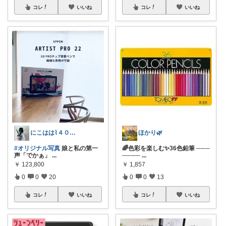
コレ
いいね
コレ
いいね
にこはは⌇４０代心地いい暮らし
ほかり🌿
#オリジナル写真
娘と私の第一
🌈色彩を楽しむ✨36色鉛筆 ───
声「でかぁ」
...
────
...
￥
123,800
￥
1,857
0
0
20
0
0
13
コレ
いいね
コレ
いいね