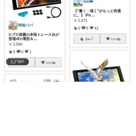
min💎
【“書く・描く”がもっと快適
に。】 iPa
...
￥
1,371
時短パパ
0
0
41
✨プロ推薦の本格トレース台が
登場🎨✨薄型＆
...
コレ
いいね
￥
2,580
0
0
1
2,219
件
コレ
いいね
北のおっさん@ガジェット好き
21.5インチの広大な画面で精緻
な描画を実
...
￥
58,875