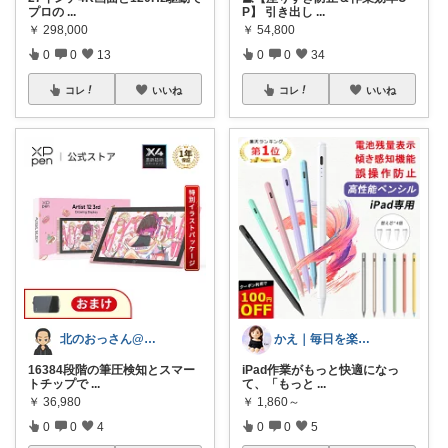
プロの
...
P】 引き出し
...
￥
298,000
￥
54,800
0
0
13
0
0
34
コレ
いいね
コレ
いいね
北のおっさん@ガジェット好き
かえ｜毎日を楽しむ
16384段階の筆圧検知とスマー
iPad作業がもっと快適になっ
トチップで
...
て、「もっと
...
￥
36,980
￥
1,860～
0
0
4
0
0
5