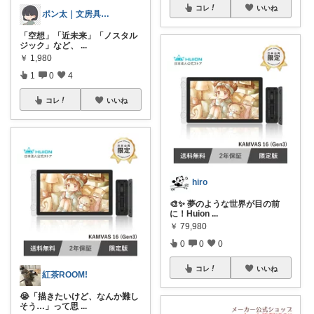
コレ
いいね
ポン太｜文房具・雑貨
「空想」「近未来」「ノスタル
ジック」など、
...
￥
1,980
1
0
4
コレ
いいね
hiro
🎨✨ 夢のような世界が目の前
に！Huion
...
￥
79,980
0
0
0
コレ
いいね
紅茶ROOM!
😭「描きたいけど、なんか難し
そう…」って思
...