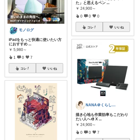
た」と思えるペン
...
￥
24,900～
0
0
0
コレ
いいね
モノログ
iPadをもっと快適に使いたい方
におすすめ
...
￥
5,980～
1
0
7
コレ
いいね
NANA＠くらしセレクト
描き心地も作業効率もこだわり
たい人へ🎨 X
...
￥
24,900～
0
0
7