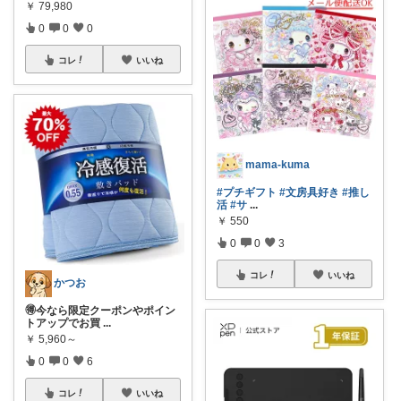
￥
79,980
0
0
0
コレ
いいね
mama-kuma
#プチギフト
#文房具好き
#推し
活
#サ
...
￥
550
0
0
3
コレ
いいね
かつお
🉐今なら限定クーポンやポイン
トアップでお買
...
￥
5,960～
0
0
6
コレ
いいね