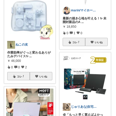
marin/マイホームの家具探索👀🏠
最新の描き心地を叶える！✨ 未
開封新品のA
...
￥
18,850
0
1
0
コレ
いいね
ねこの友
作業効率がぐっと変わるありが
たみデバイス✨
...
￥
46,000
0
0
2
コレ
いいね
じゅりあな|在宅フリーランスとおうち時間
🎨「もっと早く買えばよかっ