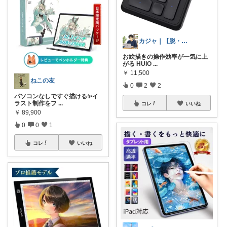
カジャ｜【脱・不便】家での仕事が激変する
お絵描きの操作効率が一気に上
がる HUIO
...
￥
11,500
ねこの友
0
2
2
パソコンなしですぐ描ける✨イ
ラスト制作をフ
...
コレ
いいね
￥
89,900
0
0
1
コレ
いいね