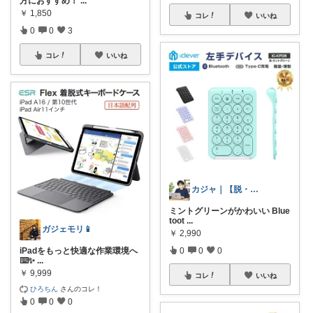
方におすすめ！
...
￥
1,850
コレ
いいね
0
0
3
コレ
いいね
カジャ｜【脱・不便】家での仕事が激変する
ミントグリーンがかわいい Blue
toot
...
ガジェモリ📱
￥
2,990
0
0
0
iPadをもっと快適な作業環境へ
⌨️✨
...
￥
9,999
コレ
いいね
ひろちん
さんのコレ！
0
0
0