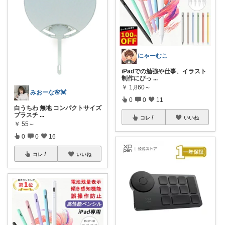
にゃーむこ
iPadでの勉強や仕事、イラスト
制作にぴっ
...
￥
1,860～
みおーな🌸💓
0
0
11
白うちわ 無地 コンパクトサイズ
プラスチ
...
コレ
いいね
￥
55～
0
0
16
コレ
いいね