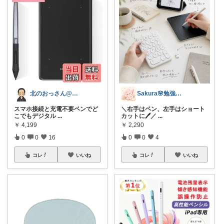
北のおっさん@ガジェット好き
Sakura🌸勉強と暮らし愛用品
スマホ接続と充電不要ペンでど
＼右手はペン、左手はショート
こでもデジタル
...
カットに🖊️／
...
￥
4,199
￥
2,290
0
0
16
0
0
4
コレ
いいね
コレ
いいね