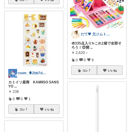
だて💖 元ジムトレーナーママ子育て美容
🎨335点入り✨これ1箱で全部そ
ろう！😍開
...
￥
2,620～
0
0
9
コレ
いいね
room_🪻2bb7d8bc05
カミイソ産商 KAMIISO SANS
YO
...
￥
238
0
0
1
コレ
いいね