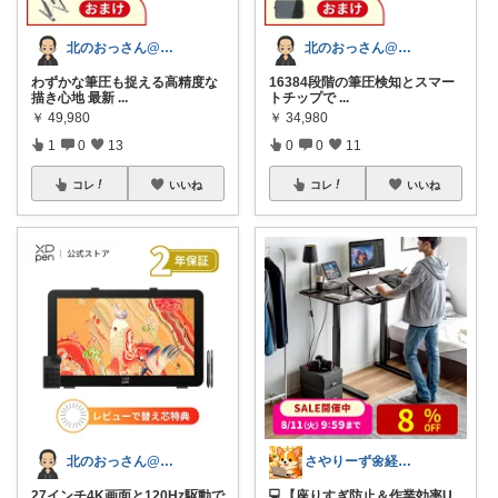
北のおっさん@ガジェット好き
北のおっさん@ガジェット好き
わずかな筆圧も捉える高精度な
16384段階の筆圧検知とスマー
描き心地 最新
...
トチップで
...
￥
49,980
￥
34,980
1
0
13
0
0
11
コレ
いいね
コレ
いいね
北のおっさん@ガジェット好き
さやりーず🌼経由購入ありがとう
27インチ4K画面と120Hz駆動で
💻【座りすぎ防止＆作業効率U