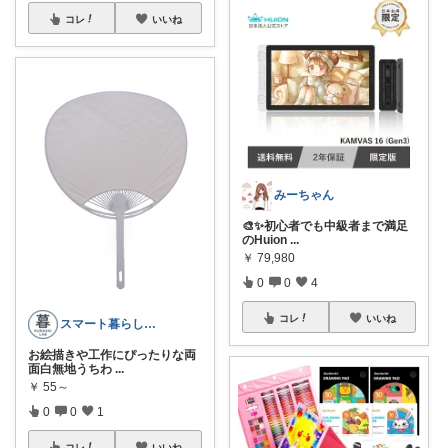
コレ
いいね
みーちゃん
🎨✨初心者でも中級者まで満足
のHuion
...
￥
79,980
0
0
4
コレ
いいね
スマート暮らしラボ
お絵描きや工作にぴったりな両
面白無地うちわ
...
￥
55～
0
0
1
コレ
いいね