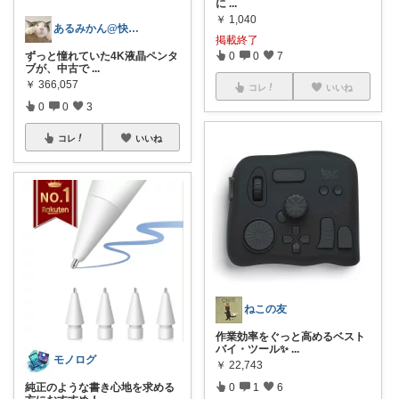
に
...
￥
1,040
あるみかん@快適な在宅ワーク＆デスク環境
掲載終了
0
0
7
ずっと憧れていた4K液晶ペンタ
ブが、中古で
...
￥
366,057
コレ
いいね
0
0
3
コレ
いいね
ねこの友
作業効率をぐっと高めるベスト
バイ・ツール✨
...
モノログ
￥
22,743
0
1
6
純正のような書き心地を求める