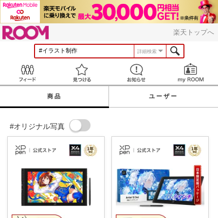
ROOM
楽天トップへ
詳細検索
Feed
見つける
お知らせ
商品
ユーザー
#オリジナル写真