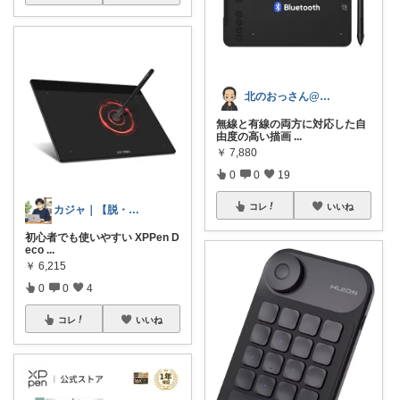
北のおっさん@ガジェット好き
無線と有線の両方に対応した自
由度の高い描画
...
￥
7,880
0
0
19
コレ
いいね
カジャ｜【脱・不便】家での仕事が激変する
初心者でも使いやすい XPPen D
eco
...
￥
6,215
0
0
4
コレ
いいね