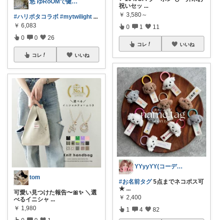
悠 ゆRoOMで健康•ゆとりのある生活♪
祝いセッ
...
￥
3,580～
#ハリポタコラボ
#mytwilight
...
￥
6,083
0
1
11
0
0
26
コレ
いいね
コレ
いいね
YYyyYY(コーデやってます🐢🐾)
tom
#お名前タグ
5点までネコポス可
★
...
可愛い見つけた報告〜🎀✨ ＼選
￥
2,400
べるイニシャ
...
￥
1,980
1
4
82