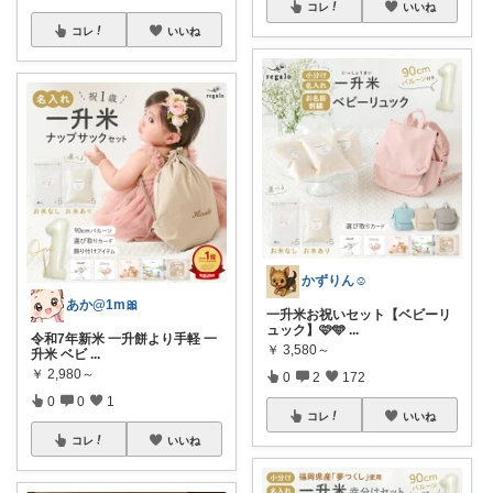
コレ
いいね
コレ
いいね
かずりん☺︎
あか@1m🎀
一升米お祝いセット【ベビーリ
ュック】🩷🩵
...
令和7年新米 一升餅より手軽 一
￥
3,580～
升米 ベビ
...
￥
2,980～
0
2
172
0
0
1
コレ
いいね
コレ
いいね