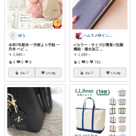
ゆう
ハムマメ🐶インテリア・キッチン🌸
令和7年新米 一升餅より手軽 一
✅カラー・サイズが豊富✅抗菌
升米 ベビ
...
機能・撥水加工
...
￥
2,980～
￥
1,490～
0
0
8
1
0
791
コレ
いいね
コレ
いいね