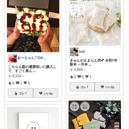
tom
あーちゃん♡Giftで選びたい商品🌹
きゅんが止まらん🥺💕 令和7年
新米 一升米
...
こちらも親の還暦祝いに購入し
￥
2,890～
て、すごく喜ん
...
￥
6,310～
0
0
1
0
1
6
コレ
いいね
コレ
いいね