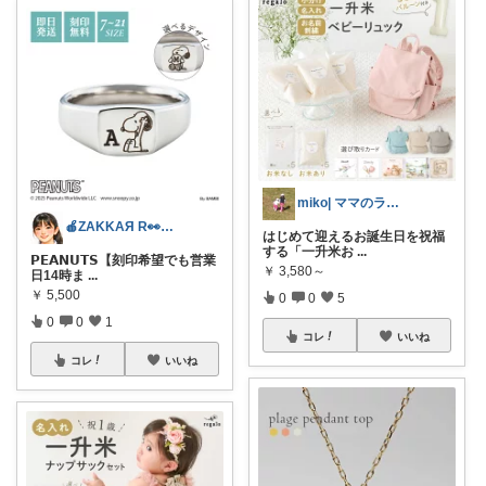
miko| ママのラク家事＆大人可愛い
🍎ZAKKAЯ R👀M 経由購入感謝
はじめて迎えるお誕生日を祝福
する「一升米お
...
𝗣𝗘𝗔𝗡𝗨𝗧𝗦【刻印希望でも営業
￥
3,580～
日14時ま
...
￥
5,500
0
0
5
0
0
1
コレ
いいね
コレ
いいね