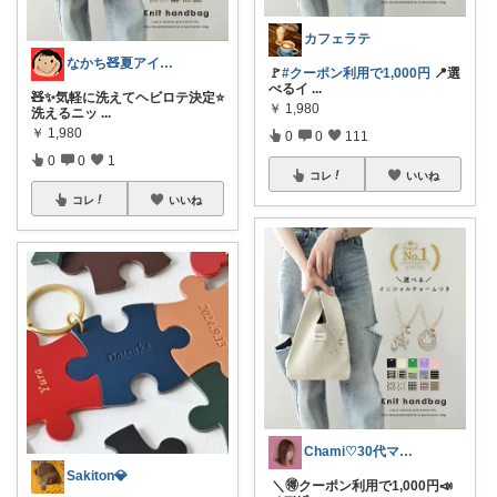
カフェラテ
なかち🧸夏アイテム＆便利グッズ✨
🚩
#クーポン利用で1,000円
📍選
べるイ
...
🧸✨気軽に洗えてヘビロテ決定⭐️
￥
1,980
洗えるニッ
...
￥
1,980
0
0
111
0
0
1
コレ
いいね
コレ
いいね
Chami♡30代ママの推しアイテム
Sakiton💎
‪ ＼🉐クーポン利用で1,000円📣