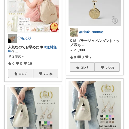
🌿rin✿.·room🌿
♡もえ♡
K18 プラージュ ペンダントトッ
プ 表も
...
人気なのでお早めに 🍓
#送料無
￥
21,900
料
9
...
￥
2,980～
0
0
7
0
0
16
コレ
いいね
コレ
いいね