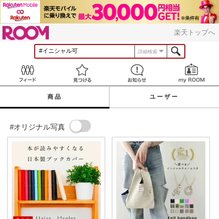
ROOM
楽天トップへ
詳細検索
Feed
見つける
お知らせ
商品
ユーザー
#オリジナル写真