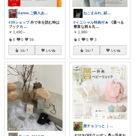
kanoa ご購入ありがとうございます
ねこまみれ_経由感謝致します🐈
#39ショップ
外で本を読む時は
#イニシャル特典付🔥
《選べる
ブックカ
...
豊富な柄＆丸
...
￥
1,490～
￥
1,980
0
0
59
0
0
3
コレ
いいね
コレ
いいね
麦チョコっと ｜ キッズ＆ベビー 夏
📌10％OFFクーポン 🐣一升米お