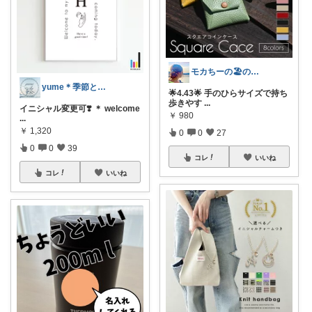
モカちーの🏖️のんびりライフ🐈✨
yume＊季節と暮らしを愉しむ
🌟4.43🌟 手のひらサイズで持ち
歩きやす
...
イニシャル変更可❣️ ＊ welcome
￥
980
...
￥
1,320
0
0
27
0
0
39
コレ
いいね
コレ
いいね