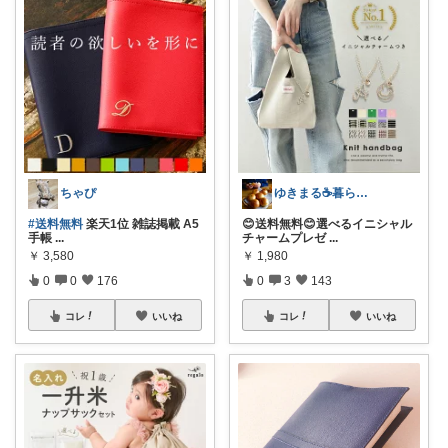
ちゃぴ
ゆきまる☕️暮らしを楽しむ
#送料無料
楽天1位 雑誌掲載 A5
😊送料無料😊選べるイニシャル
手帳
...
チャームプレゼ
...
￥
3,580
￥
1,980
0
0
176
0
3
143
コレ
いいね
コレ
いいね