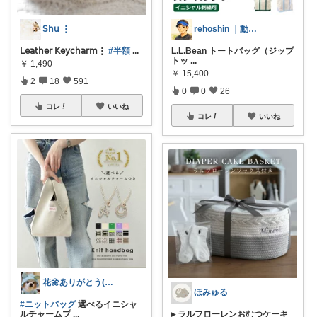
𝖲𝗁𝗎 ⋮
rehoshin ｜動ける体づくり
𝖫𝖾𝖺𝗍𝗁𝖾𝗋 𝖪𝖾𝗒𝖼𝗁𝖺𝗋𝗆⋮
#半額
...
L.L.Bean トートバッグ（ジップ
トッ
...
￥
1,490
￥
15,400
2
18
591
0
0
26
コレ
いいね
コレ
いいね
花🌼ありがとう(*･ω･)*_ _)ﾍ
ほみゅる
#ニットバッグ
選べるイニシャ
ルチャームプ
...
▸ ラルフローレンおむつケーキ