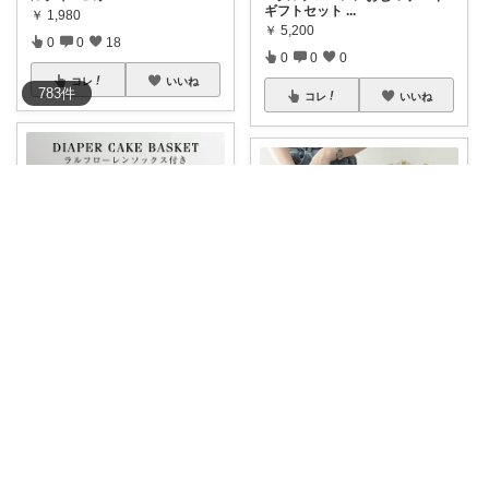
ギフトセット
...
￥
1,980
￥
5,200
0
0
18
0
0
0
コレ
いいね
783
件
コレ
いいね
ほみゅる
りすちゃん │ 朝コレ
▸ ラルフローレンおむつケーキ
ギフトセット
...
＼クーポン利用で1,000円／選
べるイニシ
...
￥
5,000
￥
1,980
0
0
0
0
0
4
コレ
いいね