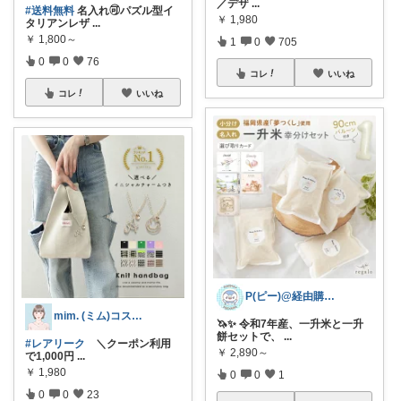
／デザ
...
#送料無料
名入れ🉑パズル型イ
￥
1,980
タリアンレザ
...
￥
1,800～
1
0
705
0
0
76
コレ
いいね
コレ
いいね
P(ピー)@経由購入します！
mim. (ミム)コスメ服暮らし☘️
🦄✨ 令和7年産、一升米と一升
餅セットで、
...
#レアリーク
＼クーポン利用
￥
2,890～
で1,000円
...
￥
1,980
0
0
1
0
0
23