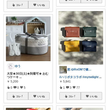
コレ
いいね
ゆう
悠 ゆRoOMで健康•ゆとりのある生活♪
大安★30日(土)★到着可★ おむ
つケーキ
...
#ハリポタコラボ
#mytwilight
...
￥
5,200
￥
5,841
0
0
5
1
3
77
コレ
いいね
コレ
いいね