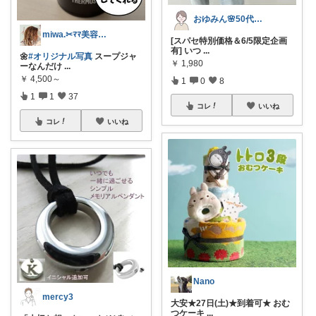
おゆみん🌸50代からの快適暮らし
miwa.✂︎ﾏﾏ美容師💎
[スパセ特別価格＆6/5限定企画
有] いつ
...
🌼
#オリジナル写真
スープジャ
￥
1,980
ーなんだけ
...
￥
4,500～
1
0
8
1
1
37
コレ
いいね
コレ
いいね
Nano
mercy3
大安★27日(土)★到着可★ おむ
つケーキ
...