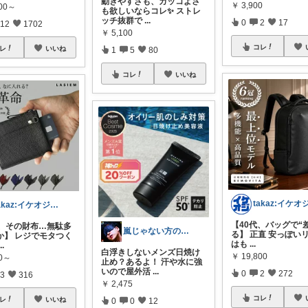
動きやすさも、カッコよさ
￥
3,900
500～
も欲しいならコレ✨ ストレ
ッチ抜群で
...
0
2
17
12
1702
￥
5,100
コレ
レ
いいね
1
5
80
コレ
いいね
takaz:イケオジをめざすサラリーマン
【40代、バッグで“
代、その財布…無駄多
嵐じゃない方のニノ
る】 正直 安っぽい
か】 レジでモタつく
はも
...
...
白浮きしないメンズ日焼け
￥
19,800
80～
止め？あるよ！ 汗や水に強
いので屋外活
...
0
2
272
3
316
￥
2,475
コレ
レ
いいね
0
0
12