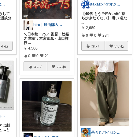
嵐じゃない方のニノ
takaz:イケオジをめざすサラリーマン
うして
【40代 もう “デカい傘” 持
保湿成分
ち歩きたくない】 暑い 急な
...
hiro｜経由購入ありがとうございます✨
￥
2,680
＼日本統一75／ 監督：辻裕
0
0
284
之 主演：本宮泰風・山口祥
行
...
いいね
コレ
いいね
￥
4,500
0
0
21
コレ
いいね
嵐じゃない方のニノ
アは刺
と…と
茶々丸パイセン✨イケメンに変身🌟