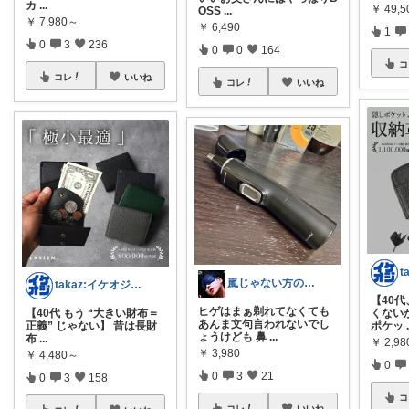
カ
...
￥
49,
OSS
...
￥
7,980～
￥
6,490
1
0
3
236
0
0
164
コ
コレ
いいね
コレ
いいね
嵐じゃない方のニノ
takaz:イケオジをめざすサラリーマン
【40
ヒゲはまぁ剃れてなくても
【40代 もう “大きい財布＝
くない
あんま文句言われないでし
正義” じゃない】 昔は長財
ポケッ
ょうけども 鼻
...
布
...
￥
2,9
￥
3,980
￥
4,480～
0
0
3
21
0
3
158
コ
コレ
いいね