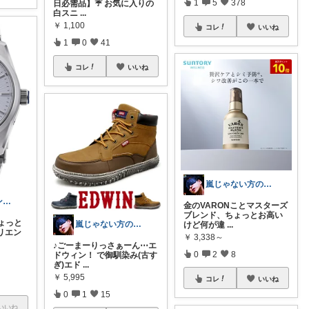
1
5
378
日必需品】☔️ お気に入りの
白スニ
...
￥
1,100
コレ
いいね
1
0
41
コレ
いいね
嵐じゃない方のニノ
茶々丸パイセン✨イケメンに変身🌟
金のVARONことマスターズ
ブレンド、ちょっとお高い
ょっと
嵐じゃない方のニノ
けど何が違
...
リエン
￥
3,338～
♪ごーまーりっさぁーん⋯エ
0
2
8
ドウィン！ で御馴染み(古す
ぎ)エド
...
￥
5,995
コレ
いいね
0
1
15
いいね