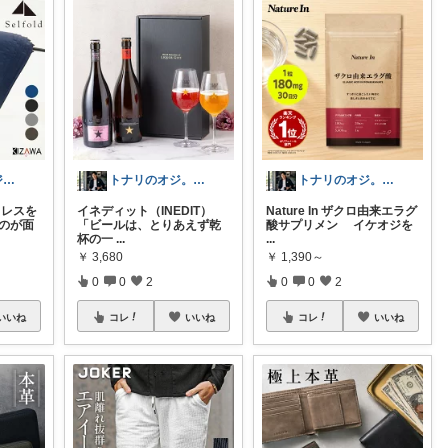
takaz:イケオジをめざすサラリーマン
トナリのオジ。 40代からのイケオジ計画
トナリのオジ。 40代からのイケオジ計画
トレスを
イネディット（INEDIT）
Nature In ザクロ由来エラグ
むのが面
「ビールは、とりあえず乾
酸サプリメン イケオジを
杯の一
...
...
￥
3,680
￥
1,390～
0
0
2
0
0
2
いいね
コレ
いいね
コレ
いいね