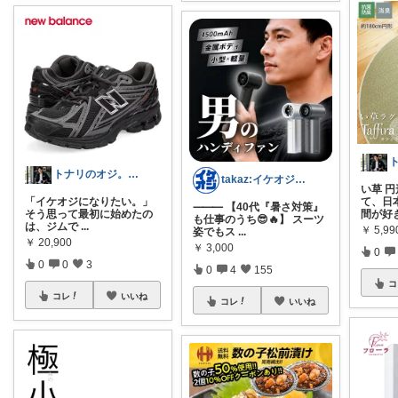
トナリのオジ。 40代からのイケオジ計画
takaz:イケオジをめざすサラリーマン
い草 円
「イケオジになりたい。」
て、日
⸻ 【40代『暑さ対策』
そう思って最初に始めたの
間が好
も仕事のうち😎🔥】 スーツ
は、ジムで
...
￥
5,99
姿でもス
...
￥
20,900
￥
3,000
0
0
0
3
0
4
155
コ
コレ
いいね
コレ
いいね