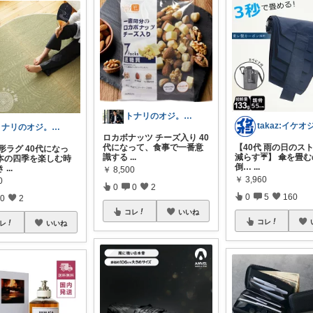
トナリのオジ。 40代からのイケオジ計画
トナリのオジ。 40代からのイケオジ計画
ロカボナッツ チーズ入り 40
代になって、食事で一番意
【40代 雨の日のス
形ラグ 40代になっ
識する
...
減らす☔】 傘を畳
本の四季を楽しむ時
倒…
...
き
...
￥
8,500
￥
3,960
0
0
0
2
0
5
160
0
2
コレ
いいね
コレ
レ
いいね