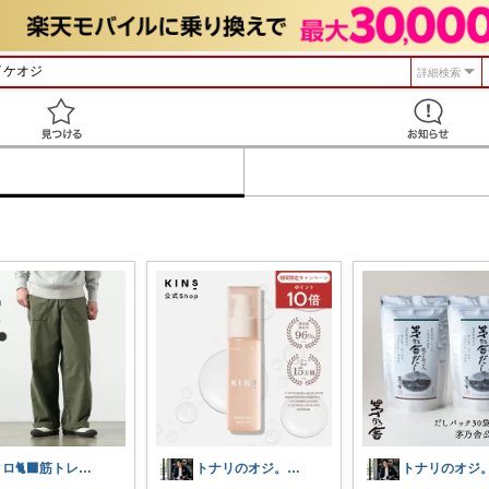
詳細検索
見つける
クロ🐈‍⬛筋トレ三昧したい二児の父
トナリのオジ。 40代からのイケオジ計画