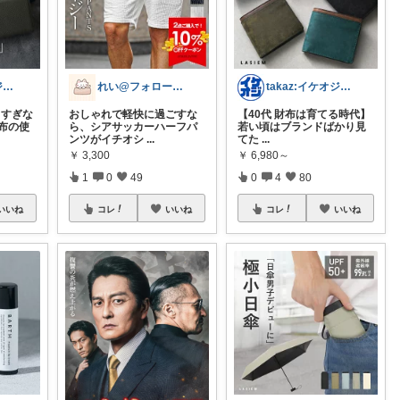
takaz:イケオジをめざすサラリーマン
れい@フォロー＆経由購入感謝です♪
takaz:イケオジをめざすサラリーマン
きすぎな
おしゃれで軽快に過ごすな
【40代 財布は育てる時代】
布の使
ら、シアサッカーハーフパ
若い頃はブランドばかり見
ンツがイチオシ
...
てた
...
￥
3,300
￥
6,980～
1
0
49
0
4
80
いいね
コレ
いいね
コレ
いいね