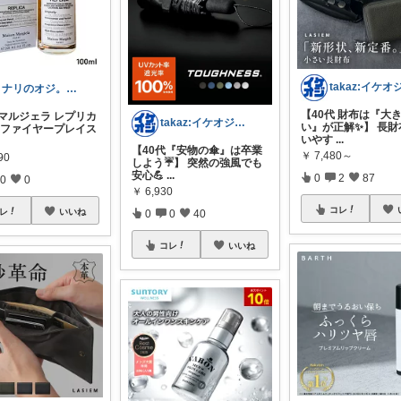
トナリのオジ。 40代からのイケオジ計画
【40代 財布は『大
 マルジェラ レプリカ
takaz:イケオジをめざすサラリーマン
い』が正解✨】 長財
ザ ファイヤープレイス
いやす
...
【40代『安物の傘』は卒業
￥
7,480～
90
しよう☔️】 突然の強風でも
安心💪
...
0
2
87
0
0
￥
6,930
コレ
レ
いいね
0
0
40
コレ
いいね