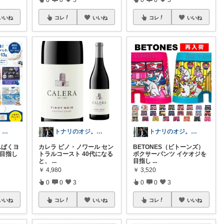
いいね
コレ
いいね
コレ
いいね
トナリのオジ。 40代からのイケオジ計画
トナリのオジ。 40代からのイケオジ計画
トナリのオジ。 40代からのイケオジ計画
んぱくヨ
カレラ ピノ・ノワール セン
BETONES（ビトーンズ）
を目指し
トラルコースト 40代になる
ボクサーパンツ イケオジを
と、
...
目指し
...
￥
4,980
￥
3,520
0
0
3
0
0
3
いいね
コレ
いいね
コレ
いいね