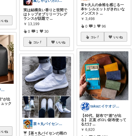
嵐じゃない方のニノ
👖✨大人の余裕を感じる一
本✨ シルエットがきれいな
実は結構良い香りと世間で
メンズスト
...
はトップオブリリーフレグ
ランスが話題で
...
￥
3,498
いいね
￥
13,199
0
3
96
0
1
30
コレ
いいね
コレ
いいね
takaz:イケオジをめざすサラリーマン
差”が出
リュック
takaz:イケオジをめざすサラリーマン
【40代、財布で“差”が出
る】 正直 ボロい財布使って
茶々丸パイセン✨イケメンに変身🌟
るだけ
...
￥
6,820
いいね
☔️【茶々丸パイセンの雨の