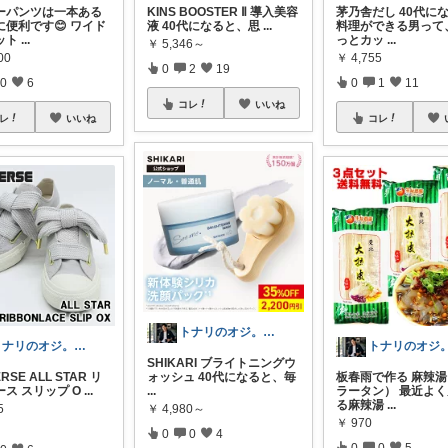
ーパンツは一本ある
KINS BOOSTER Ⅱ 導入美容
茅乃舎だし 40代に
に便利です😊 ワイド
液 40代になると、思
...
料理ができる男って
ット
...
っとカッ
...
￥
5,346～
00
￥
4,755
0
2
19
0
6
0
1
11
コレ
いいね
レ
いいね
コレ
トナリのオジ。 40代からのイケオジ計画
トナリのオジ。 40代からのイケオジ計画
SHIKARI ブライトニングウ
RSE ALL STAR リ
ォッシュ 40代になると、毎
板春雨で作る 麻辣
ス スリップ O
...
...
ラータン） 最近よ
る麻辣湯
...
5
￥
4,980～
￥
970
0
0
4
0
0
5