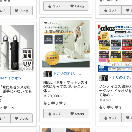
0
6
コレ
いいね
コレ
レ
いいね
トナリのオジ。 40代からのイケオジ計画
takaz:イケオジをめざすサラリーマン
NELL（ネル）マットレス 4
0代になって気づいたこと。
ノン オイコス 高た
代『傘にもセンスが出
体
...
ーグルト イケオジ
】 派手じゃない でも
て始め
...
...
￥
79,900～
￥
4,980
0
1
0
3
0
0
3
2
115
コレ
いいね
コレ
レ
いいね