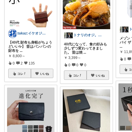
takaz:イケオジをめざすサラリーマン
トナリのオジ。 40代からのイケオジ計画
メゾン
【40代 財布も身軽がちょう
バイ 
40代になって、食の好みも
どいい✨】 昔はパンパンの
...
少しずつ変わってきまし
財布を
...
￥
11,8
た。 昔は焼
...
￥
8,800～
￥
3,399～
0
0
2
135
0
0
0
コ
コレ
いいね
コレ
いいね