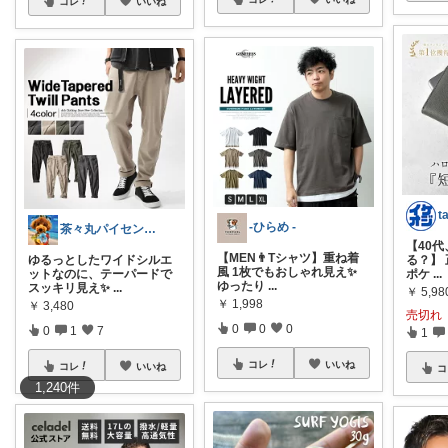
コレ
いいね
-ひらめ -
茶々丸パイセン✨イケメンに変身🌟
【40
【MEN👨Tシャツ】重ね着
ゆるっとしたワイドシルエ
る？】
風 1枚でもおしゃれ見え✨
ットなのに、テーパードで
ポケ
...
ゆったり
...
スッキリ見え✨
...
￥
5,98
￥
1,998
￥
3,480
売切れ
0
0
0
0
1
7
1
コレ
いいね
コレ
いいね
コ
1,240
件