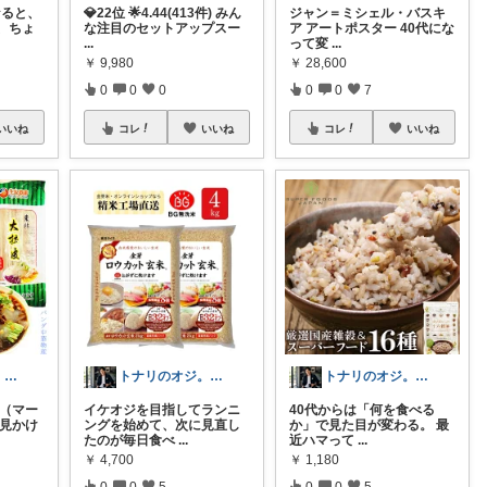
なると、
💎22位 🌟4.44(413件) みん
ジャン＝ミシェル・バスキ
、ちょ
な注目のセットアップスー
ア アートポスター 40代にな
...
って変
...
￥
9,980
￥
28,600
0
0
0
0
0
7
いいね
コレ
いいね
コレ
いいね
トナリのオジ。 40代からのイケオジ計画
トナリのオジ。 40代からのイケオジ計画
トナリのオジ。 40代からのイケオジ計画
湯（マー
イケオジを目指してランニ
40代からは「何を食べる
く見かけ
ングを始めて、次に見直し
か」で見た目が変わる。 最
たのが毎日食べ
...
近ハマって
...
￥
4,700
￥
1,180
0
0
5
0
0
5