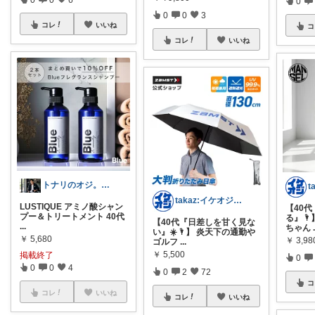
0
0
0
3
コレ
いいね
コ
コレ
いいね
トナリのオジ。 40代からのイケオジ計画
takaz:イケオジをめざすサラリーマン
LUSTIQUE アミノ酸シャン
【40
プー＆トリートメント 40代
る』🌂
【40代『日差しを甘く見な
...
ちゃん
い』☀️🌂】 炎天下の通勤や
￥
5,680
￥
3,98
ゴルフ
...
￥
5,500
掲載終了
0
0
0
4
0
2
72
コ
コレ
いいね
コレ
いいね