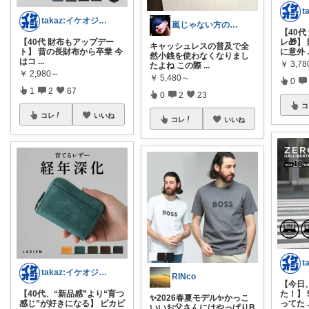
takaz:イケオジをめざすサラリーマン
嵐じゃない方のニノ
【40
【40代 財布もアップデー
レ🎁
キャッシュレスの普及で全
ト】 昔の長財布から卒業 今
に意外
然小銭を使わなくなりまし
はコ
...
￥
3,7
たよね この際
...
￥
2,980～
￥
5,480～
0
1
2
67
0
2
23
コ
コレ
いいね
コレ
いいね
takaz:イケオジをめざすサラリーマン
RINco
【今日
【40代、“新品感”より“育つ
た！】 
✨2026春夏モデル✨かっこ
感じ”が好きになる】 ピカピ
ってた
いいお父さんにはやっぱりB