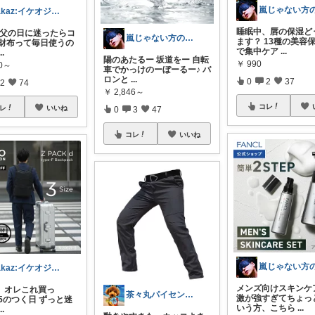
takaz:イケオジをめざすサラリーマン
睡眠中、唇の保湿ど
代 父の日に迷ったらコ
嵐じゃない方のニノ
ます？ 13種の美容
】 財布って毎日使うの
で集中ケア
...
...
陽のあたるー 坂道をー 自転
￥
990
80～
車でかっけのーぼーるー♪ バ
ロンと
...
0
2
37
2
74
￥
2,846～
コレ
レ
いいね
0
3
47
コレ
いいね
takaz:イケオジをめざすサラリーマン
メンズ向けスキンケ
、オレこれ買っ
茶々丸パイセン✨イケメンに変身🌟
激が強すぎてちょっ
5のつく日 ずっと迷
いう方、こちら
...
...