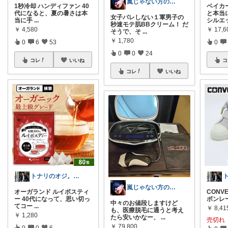
嵐じゃない方のニノ
1秒冷却 ハンディファン 40
ベイカ
代になると、夏の暑さは本
と本当
女子バレしない１軍男子の
当に手
...
シルエ
秒速モテ肌BBクリーム！ だ
￥
4,580
￥
17,6
そうで、そ
...
￥
1,780
0
6
53
0
0
0
24
コレ
いいね
コ
コレ
いいね
トナリのオジ。 40代からのイケオジ計画
嵐じゃない方のニノ
オーガランド ルイボスティ
CONVE
ー 40代になって、思い切っ
ボンレー
中々のお値段しますけど
てコー
...
￥
8,41
も、医療脱毛に通うと考え
￥
1,280
たら安いかなー、
...
売切れ
￥
79,800
0
0
6