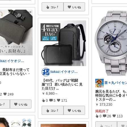
コレ
いいね
takaz:イケオジをめざすサラリーマン
代、長財布まだ使って
takaz:イケオジをめざすサラリーマン
 正直もういらない ・
【40代、バッグは“戦闘
0
服”だ】 若い頃みたいに 見
た目だけ
...
腕元を見るたび、ち
￥
6,980～
2
249
特別な気分に✨⌚ オ
トスターの
...
0
5
171
￥
373,230
レ
いいね
掲載終了
コレ
いいね
0
26
113
コレ