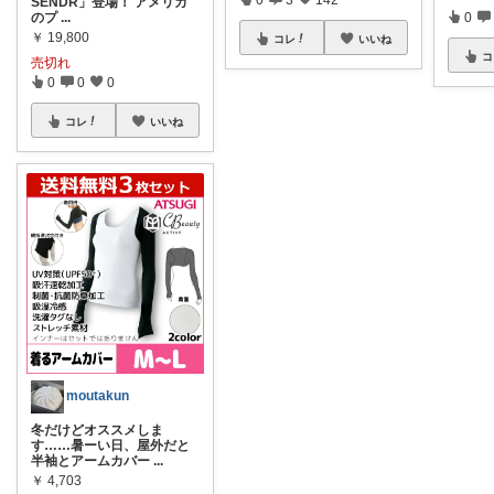
SENDR」登場！ アメリカ
のプ
...
0
￥
19,800
コレ
いいね
コ
売切れ
0
0
0
コレ
いいね
moutakun
冬だけどオススメしま
す……暑ーい日、屋外だと
半袖とアームカバー
...
￥
4,703