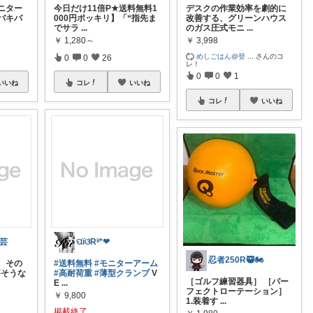
ニター
今日だけ11倍P★送料無料1
デスクの作業効率を劇的に
バキバ
000円ポッキリ】「“指先ま
改善する、グリーンハウス
でサラ
...
のガス圧式モニ
...
￥
1,280～
￥
3,998
めしごはん@登
...
さんのコ
0
0
26
レ！
0
0
1
いいね
コレ
いいね
コレ
いいね
道芸
ପïଓRⁱⁱ*❤︎
忍者250R🥷🏍️
、その
#送料無料
#モニターアーム
要そうな
#高耐荷重
#薄型クランプ
V
［ゴルフ練習器具］ ［パー
E
...
フェクトローテーション］
￥
9,800
1.装着す
...
掲載終了