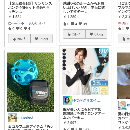
【楽天総合1位】サンサンス
感謝✨️私のルームからお買
［ゴル
ポンジ 4個セット 全9色 キ
い上げいただき、本当に嬉
プルマ
ッチン
...
しいです💕一
...
イング
￥
1,584
￥
1,280～
￥
2,31
売切れ
tanton
...
さんのコレ！
0
4
39
0
0
4
1
コレ
いいね
コレ
いいね
コ
ゆつ@クリエイター×家電・美容🍀
腕が長い人にもおすすめ！
隙間焼けを防ぐロングアー
夏の日
mii.select
ムカバー☀️
...
カバー
コレが
￥
2,997
⛳ ゴルフ上達アイテム「Pro
￥
3,41
0
3
142