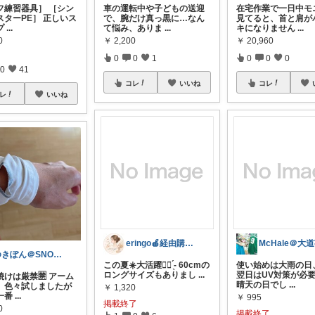
フ練習器具］ ［シン
車の運転中や子どもの送迎
在宅作業で一日中モ
スターPE］ 正しいス
で、腕だけ真っ黒に…なん
見てると、首と肩が
プ
...
て悩み、ありま
...
キになりません
...
0
￥
2,200
￥
20,960
0
0
1
0
0
0
0
41
コレ
いいね
コレ
レ
いいね
eringo🍎経由購入感謝です✨
McHale＠大
ゆきぽん＠SNOW KITCHEN 🙏
この夏☀️大活躍✊🏻 ̖́- 60cmの
使い始めは大雨の日
ロングサイズもありまし
...
翌日はUV対策が必
焼けは厳禁🈲 アーム
晴天の日でし
...
、色々試しましたが
￥
1,320
一番
...
￥
995
掲載終了
0
掲載終了