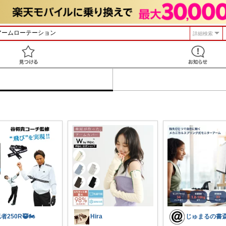
詳細検索
見つける
者250R🥷🏍️
Hira
じゅまるの書