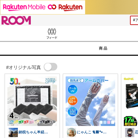
ROOM
Feed
商品
#オリジナル写真
納税ちゃん🌟経由購入★
にゃんこ 🐈‍⬛🐾50代健康第一❣️
忍