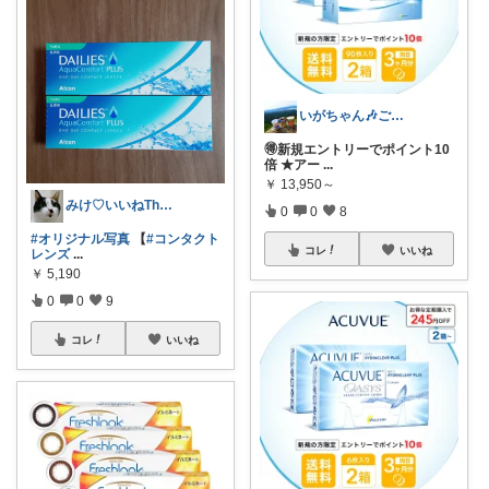
いがちゃん🎶ご購入感謝です🎶
🉐新規エントリーでポイント10
倍 ★アー
...
￥
13,950～
みけ♡いいねThanks☆
0
0
8
#オリジナル写真
【
#コンタクト
コレ
いいね
レンズ
...
￥
5,190
0
0
9
コレ
いいね