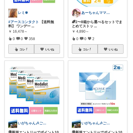
レミ✾
あーちゃんママ🐣朝コレ5時✨2y娘
#アースコンタクト
【送料無
🌈2〜8箱から選べるセットでま
料】 ワンデー
...
とめてストッ
...
￥
16,478～
￥
4,890～
0
0
358
0
0
2
コレ
いいね
コレ
いいね
いがちゃん🎶ご購入感謝です🎶
いがちゃん🎶ご購入感謝です🎶
🉐新規エントリーでポイント10
🉐新規エントリーでポイント10