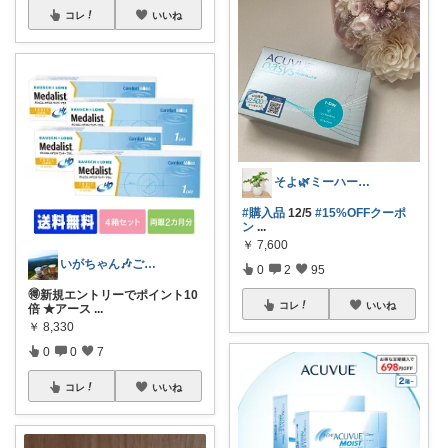
コレ
いいね
そよ🌿ミーハーなズボラ
#購入品
12/5
#15%OFFクーポ
ン
...
￥
7,600
いがちゃん🎶ご購入感謝です🎶
0
2
95
🉐新規エントリーでポイント10
コレ
いいね
倍 ★アース
...
￥
8,330
0
0
7
コレ
いいね