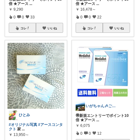
倍 ★アース
...
倍 ★アース
...
￥
9,290
￥
16,478～
0
0
33
0
0
22
コレ
いいね
コレ
いいね
いがちゃん🎶ご購入感謝です🎶
ひとみ
🉐新規エントリーでポイント10
倍 ★アース
...
#オリジナル写真
#アースコンタ
￥
6,075
クト
家
...
0
0
12
￥
13,950～