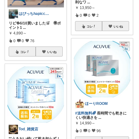
利なワ
...
￥
13,950～
はぴっちhapicchi💎🏃感謝💐
0
0
2
リピ🔁6/10買いました🛒 🉐️ポ
コレ
いいね
イント1
...
￥
4,890～
0
0
76
コレ
いいね
ほーりROOM
#送料無料🌈
長時間でも乾きに
くい快適さを
...
￥
14,990～
Tod_雑貨店
0
0
96
**うるおい続いて乾き知らず！