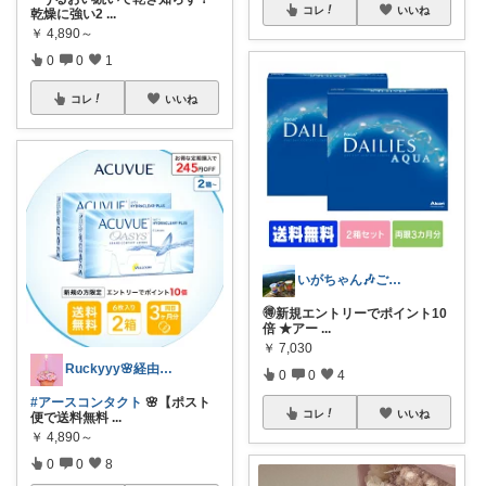
コレ
いいね
乾燥に強い2
...
￥
4,890～
0
0
1
コレ
いいね
いがちゃん🎶ご購入感謝です🎶
🉐新規エントリーでポイント10
倍 ★アー
...
￥
7,030
Ruckyyy🌸経由感謝🙇‍♀️✨
0
0
4
#アースコンタクト
🌸【ポスト
コレ
いいね
便で送料無料
...
￥
4,890～
0
0
8