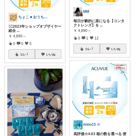
MM
ちょこ☻おうち時間充実🏠アイテム
毎日が劇的に楽になる【コンタ
クトレンズ】を
...
🙆‍♀️2023年ショップオブザイヤー
総合
...
￥
4,890～
￥
4,890～
0
1
12
0
0
5
コレ
いいね
コレ
いいね
mino15 ☆
高評価☆4.63 箱の数を選べる 便