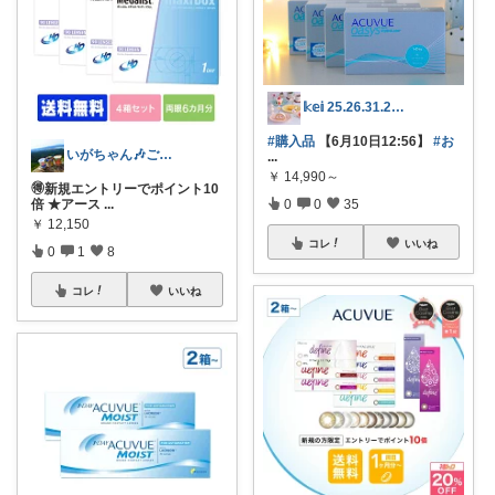
𝕜𝕖𝕚 25.26.31.2日💓
#購入品
【6月10日12:56】
#お
いがちゃん🎶ご購入感謝です🎶
...
￥
14,990～
🉐新規エントリーでポイント10
倍 ★アース
...
0
0
35
￥
12,150
コレ
いいね
0
1
8
コレ
いいね