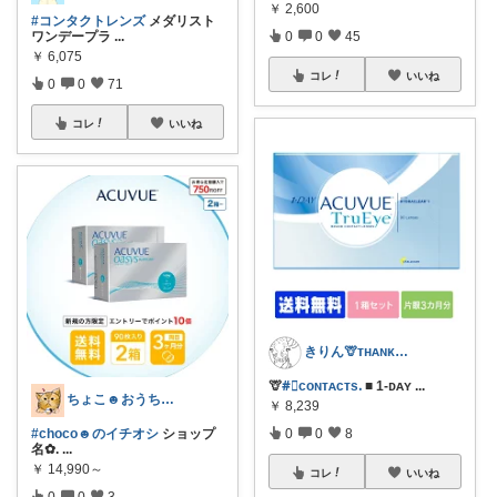
￥
2,600
#コンタクトレンズ
メダリスト
ワンデープラ
...
0
0
45
￥
6,075
コレ
いいね
0
0
71
コレ
いいね
きりん🦒ᴛʜᴀɴᴋs ᴀʟᴡᴀʏs.
🦒
#⃞coɴᴛᴀcᴛsᱹ
■ 1-ᴅᴀʏ
...
ちょこ☻おうち時間充実🏠アイテム
￥
8,239
#choco☻のイチオシ
ショップ
0
0
8
名✿.
...
￥
14,990～
コレ
いいね
0
0
3