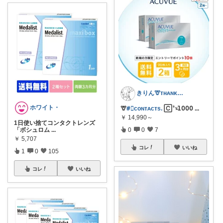
きりん🦒ᴛʜᴀɴᴋs ᴀʟᴡᴀʏs.
ホワイト・
🦒
#⃞coɴᴛᴀcᴛsᱹ
🄲ꜜᵞ̵𝟣𝟢𝟢𝟢
...
￥
14,990～
1日使い捨てコンタクトレンズ
「ボシュロム
...
0
0
7
￥
5,707
コレ
いいね
1
0
105
コレ
いいね