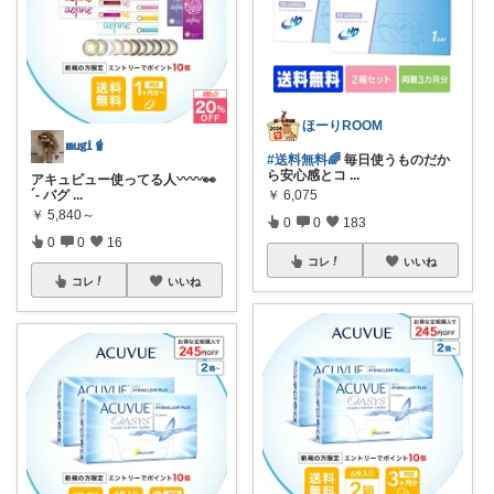
ほーりROOM
𝐦𝐮𝐠𝐢🧋
#送料無料🌈
毎日使うものだか
ら安心感とコ
...
アキュビュー使ってる人〰️〰️👀
´- バグ
...
￥
6,075
￥
5,840～
0
0
183
0
0
16
コレ
いいね
コレ
いいね