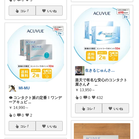
コレ
いいね
生きるじゅんさん、フォロワー様より買う
楽天で有名な安心のコンタクト
屋さん🎵
...
MI-MU
￥
13,950～
👁️ コンタクト派の定番！ワンデ
0
0
432
ーアキュビ
...
￥
14,990～
コレ
いいね
0
0
2
コレ
いいね