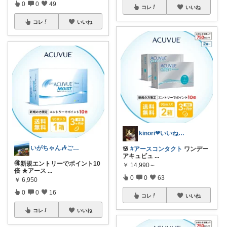
0
0
49
コレ
いいね
コレ
いいね
kinori❤︎いいねご購入感謝です💝
いがちゃん🎶ご購入感謝です🎶
🌸
#アースコンタクト
ワンデー
アキュビュ
...
🉐新規エントリーでポイント10
￥
14,990～
倍 ★アース
...
0
0
63
￥
6,950
0
0
16
コレ
いいね
コレ
いいね