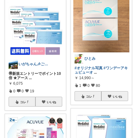
ひとみ
いがちゃん🎶ご購入感謝です🎶
#オリジナル写真
#ワンデーアキ
ュビューオ
...
🉐新規エントリーでポイント10
倍 ★アース
...
￥
14,990～
￥
6,075
1
0
80
0
0
19
コレ
いいね
コレ
いいね