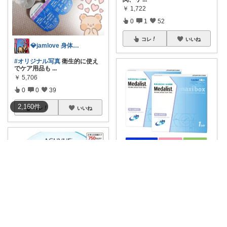
￥
1,722
0
1
52
コレ
いいね
💎jamlove 身体に優しく
#オリジナル写真
衛生的に使え
でケア用品も
...
￥
5,706
0
0
39
2,160
件
コレ
いいね
花🌼ありがとう(*･ω･)*_ _)ﾍ
#1日使い捨て
処方箋不要 90枚
パック
...
￥
6,075
0
0
6