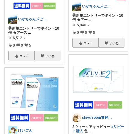
いがちゃん🎶ご購入感謝です🎶
🉐新規エントリーでポイント10
いがちゃん🎶ご購入感謝です🎶
倍 ★アー
...
￥
5,840～
🉐新規エントリーでポイント10
倍 ★アース
...
0
0
8
￥
6,512～
コレ
いいね
0
0
5
コレ
いいね
shiyu room🌸経由購入感謝💖
2ウィークアキュビュー
#リピー
けいごん
ト購入
色
...