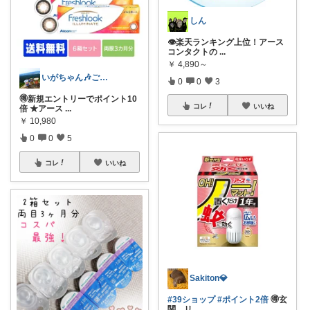
しん
👁️楽天ランキング上位！アース
コンタクトの
...
￥
4,890～
いがちゃん🎶ご購入感謝です🎶
0
0
3
🉐新規エントリーでポイント10
コレ
いいね
倍 ★アース
...
￥
10,980
0
0
5
コレ
いいね
Sakiton💎
#39ショップ
#ポイント2倍
🉐玄
関、リ
...