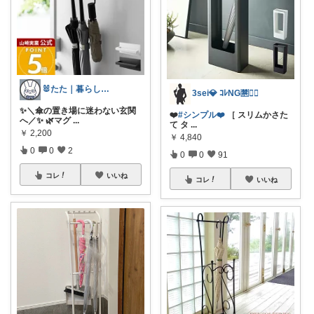
🐰たた｜暮らしと子育て
3sei💎 ｺﾚNG🈲🙅‍♀️
✨＼傘の置き場に迷わない玄関
❤️
#シンプル❤️
［ スリムかさた
へ／✨ 🌿マグ
...
て タ
...
￥
2,200
￥
4,840
0
0
2
0
0
91
コレ
いいね
コレ
いいね