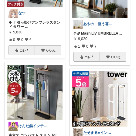
なつ
🍀［ 引っ掛けアンブレラスタン
あやの｜整う暮らしROOM
ド タワー
...
￥
5,830
☂️🌿 Mash LIV UMBRELLA
...
￥
9,020
0
0
6
1
0
7
コレ
いいね
コレ
いいね
けんだ🤗インテリア多め
たそまる⭐️インテリア雑貨
傘立て コンパクト スリム おし