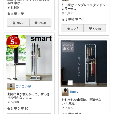
ゃれ 傘か
...
引っ掛け アンブレラスタンド ２
￥
8,800
カラー⭐️
...
￥
5,830
0
0
3
1
0
74
コレ
いいね
コレ
いいね
こいこい🐱
Tocky
玄関に傘が散らかって、すっき
り片付かないこ
...
おしゃれな傘収納、見逃せな
￥
5,060
い！ 最近
...
￥
2,800～
3
0
30