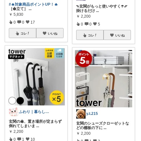
#🔥対象商品ポイントUP！🔥
⳹玄関がもっと使いやすく☂️⳼
［傘立て］
...
掛けるだけ
...
￥
5,830
￥
2,200
0
0
17
0
0
5
コレ
いいね
コレ
いいね
ふわり｜暮らしの負担をかるくする日用品
y.t.215
玄関の傘、置き場所が定まらず
玄関のシューズクローゼットな
倒れてしまいま
...
どの棚板の下に
...
￥
2,200
￥
2,200
0
1
10