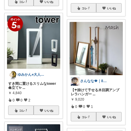
コレ
いいね
コレ
いいね
ゆみかん⭐︎大人の暮らし研究室
さんなな🍁｜8月朝コレチャレンジ🌞
すき間に置けるスリムなtower
傘立て✨
...
【☂️掛けて干せる木目調アンブ
￥
4,840
レラハンガー
...
￥
9,020
0
0
2
0
0
1
コレ
いいね
コレ
いいね