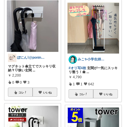
ぽにん⌇@ponin_family
みこ✨小学生姉妹の母ちゃん
マグネット傘立てでスッキリ収
#オリ写4枚
玄関が一気にスッキ
納🌂🤍狭い玄関
...
リ整う！傘
...
￥
2,200
￥
4,790
0
0
3
1
1
642
コレ
いいね
コレ
いいね