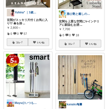
Yuhina* ｜3歳ママ
雅@艶と癒しの開運セカンドライフ
玄関がスッキリ片付くお気に入
玄関を上質な空間に✨インテリ
り🤍 傘を掛
...
アに馴染むお洒
...
￥
2,800～
￥
7,700
0
0
57
0
0
18
コレ
いいね
コレ
いいね
Mayu@いつも感謝😊こっそり購入🌸
kanako🐈‍⬛