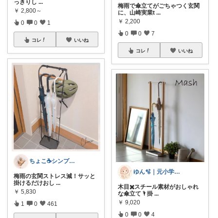
っきりし
...
梅雨で傘立てがごちゃつく玄関
￥
2,800～
に、山崎実業t
...
￥
2,200
0
0
1
0
0
7
コレ
いいね
コレ
いいね
ちょこ☕️シンプルで快適な暮らし🌱
ゆん🫧｜元小学校教員ママ👩‍🏫
梅雨の玄関ストレス減！サッと
掛けるだけおし
...
木目✖️スチール素材がおしゃれ
￥
5,830
な傘立て🌂掛
...
￥
9,020
1
0
461
0
0
4