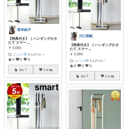
坂本結子
川口美帆
【特典付き】［ ハンギングかさ
たて スマー
...
【特典付き】［ ハンギングかさ
￥
5,060
たて スマー
...
￥
5,060
こいこい🐱
さんのコレ！
0
0
0
こいこい🐱
さんのコレ！
0
0
0
コレ
いいね
コレ
いいね