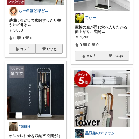
むー🌼ほどほど生活🌼
てぃー
🌈掛けるだけで玄関すっきり整
う✨ ✅掛け
...
家族の傘が同じ穴へ入りたがる
￥
5,830
雨上がり、玄関
...
￥
4,280
0
0
0
0
0
0
コレ
いいね
コレ
いいね
Yossie
黒豆柴のチャック
オシャレに傘を収納☔️ 玄関がす