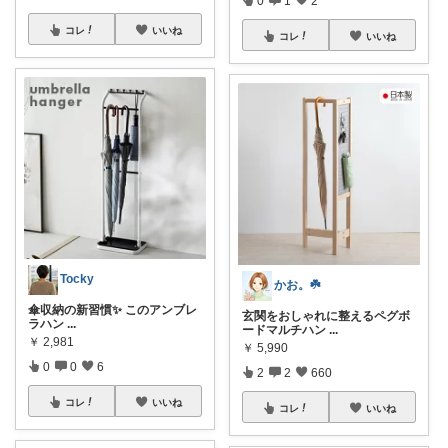
0
1
2
コレ
いいね
コレ
いいね
Tocky
かお。☘️
傘収納の新習慣✨ このアンブレ
玄関をおしゃれに整えるペグボ
ラハン
...
ードマルチハン
...
￥
2,981
￥
5,990
0
0
6
2
2
660
コレ
いいね
コレ
いいね