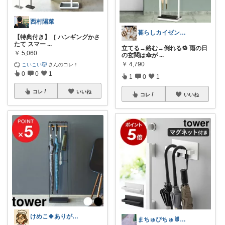
西村陽菜
暮らしカイゼンパパ｜家事と片付けをラクに
【特典付き】［ ハンギングかさ
たて スマー
...
立てる→絡む→倒れる🔁 雨の日
￥
5,060
の玄関は傘が
...
￥
4,790
こいこい🐱
さんのコレ！
0
0
1
1
0
1
コレ
いいね
コレ
いいね
けめこ🍀ありがとうございます🤭💕
まちゅぴちゅ🐰購入ありがとうございます