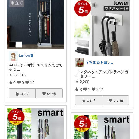
tanton🪴
うちまる👦🏻5歳ママ♡
⭐4.66（568件） ✨スリムでごち
ゃつ
...
［ マグネットアンブレラハンガ
￥
2,800～
ー タワー
...
￥
2,200
0
0
12
3
1
212
コレ
いいね
コレ
いいね