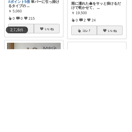
#ポイント5倍
🌸バーに引っ掛け
雨に濡れた傘をサッと掛けるだ
るタイプの
...
けで乾かせて、
...
￥
5,060
￥
19,500
0
0
215
0
2
24
コレ
いいね
2,726
件
コレ
いいね
よっち
みこ✨小学生姉妹の母ちゃん
Mashのアンブレラハンガー 雨
#オリ写４枚
傘立ての中、ごち
の日に傘を
...
ゃごちゃ絡ま
...
￥
9,020
￥
2,990
0
0
111
2
0
716