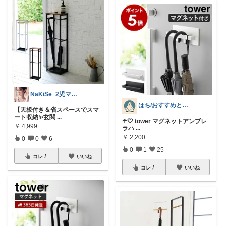
NaKiSe_2児ママ🌸訪問感謝です
はち/おすすめと買って良かったご紹介⭐️
【天板付き＆省スペースでスマ
ート収納✨玄関
...
☂️🤍 tower マグネットアンブレ
￥
4,999
ラハ
...
￥
2,200
0
0
6
0
1
25
コレ
いいね
コレ
いいね