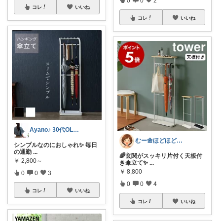
0
0
2
コレ
いいね
コレ
いいね
Ayano♪ 30代OLファッション
むー🌼ほどほど生活🌼
シンプルなのにおしゃれ✨ 毎日
の通勤
...
🌈玄関がスッキリ片付く天板付
￥
2,800～
き傘立て✨
...
￥
8,800
0
0
3
0
0
4
コレ
いいね
コレ
いいね