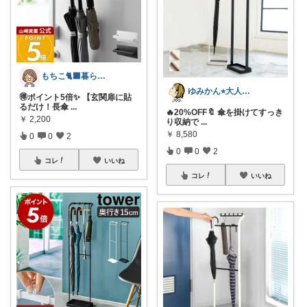
もちこ🐈‍⬛暮らしのお気に入り🌷
ゆみかん⭐︎大人の暮らし研究室
🉐ポイント5倍✨ 【玄関扉に貼
るだけ！長傘
...
🔥20%OFF🔖 傘を掛けてすっき
￥
2,200
り収納で
...
￥
8,580
0
0
2
0
0
2
コレ
いいね
コレ
いいね