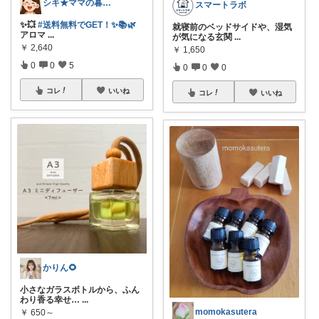
シキ★ママの暮らし、キッズ
スマートラボ
✨💥
#送料無料でGET！✨📚🌿
就寝前のベッドサイドや、湿気
アロマ
...
が気になる玄関
...
￥
2,640
￥
1,650
0
0
5
0
0
0
コレ
いいね
コレ
いいね
かりん🌻
小さなガラスボトルから、ふん
わり香る幸せ…
...
momokasutera
￥
650～