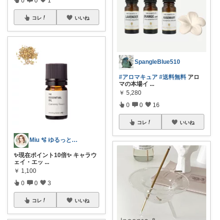
0
0
1
コレ
いいね
SpangleBlue510
#アロマキュア
#送料無料
アロ
マの本場イ
...
￥
5,280
0
0
16
コレ
いいね
Miu 🫧 ゆるっと自分磨き。
✨現在ポイント10倍✨ キャラウ
ェイ・エッ
...
￥
1,100
0
0
3
コレ
いいね