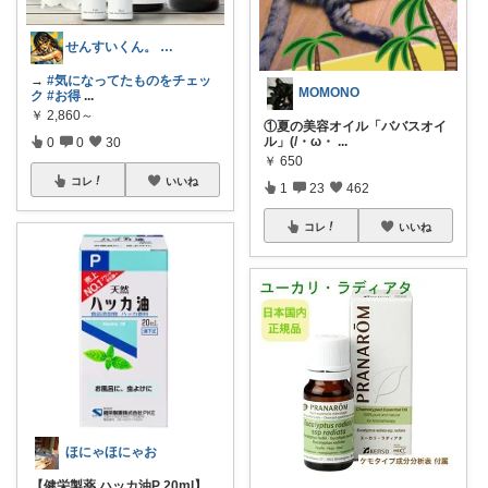
せんすいくん。 ＼情報の海へダイブ／
→
#気になってたものをチェッ
MOMONO
ク
#お得
...
￥
2,860～
①夏の美容オイル「ババスオイ
ル」(/・ω・
...
0
0
30
￥
650
コレ
いいね
1
23
462
コレ
いいね
ほにゃほにゃお
【健栄製薬 ハッカ油P 20ml】