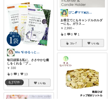
ぴこ🌈ママ✖️お洒落✖️お得
お香立てにもキャンドルホルダ
ーにも。ガラス
...
￥
2,990～
0
0
1
コレ
いいね
Miu 🫧 ゆるっと自分磨き。
毎日頑張る私に、ささやかな癒
しをくれる「プ
...
￥
330
0
1
13
6,337
件
コレ
いいね
スマートラボ