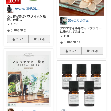
Ayano♪ 30代OLファッション
心と体が喜ぶバスタイム✨ 最
近、仕事
...
ほっこりカフェ
￥
4,730
アロマオイルをウッドフラワー
0
0
2
に垂らしてみま
...
￥
150
コレ
いいね
0
0
11
コレ
いいね