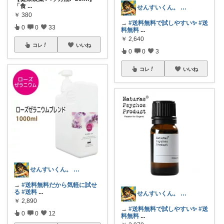
「食
...
せんすいくん。 ＼情報の海へダイブ／
￥
380
→
#送料無料で試しやすい✨
#送
0
0
33
料無料
...
￥
2,640
コレ
いいね
0
0
3
コレ
いいね
せんすいくん。 ＼情報の海へダイブ／
→
#送料無料だから気軽に試せ
る
#送料
...
せんすいくん。 ＼情報の海へダイブ／
￥
2,890
→
#送料無料で試しやすい✨
#送
0
0
12
料無料
...