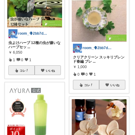
room_🪻2bb7d8bc05
虫よけハーブ 12種の虫が嫌いな
ハーブセッ
...
room_🪻2bb7d8bc05
￥
6,050
クリアクリーン スッキリブレン
1
0
1
ド春編 ブレ
...
￥
1,000
コレ
いいね
0
0
1
コレ
いいね