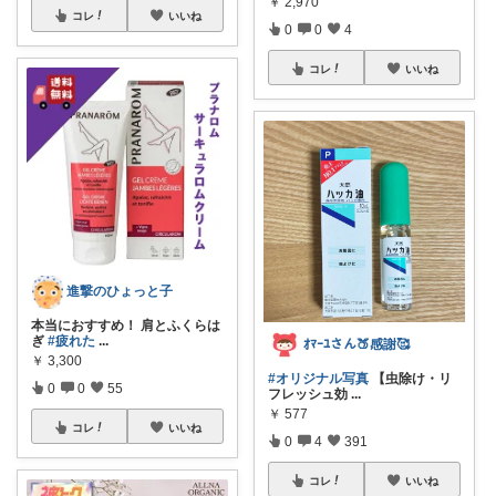
￥
2,970
コレ
いいね
0
0
4
コレ
いいね
進撃のひょっと子
本当におすすめ！ 肩とふくらは
ぎ
#疲れた
...
ｵﾏｰﾕさん🍑感謝🥰
￥
3,300
#オリジナル写真
【虫除け・リ
0
0
55
フレッシュ効
...
￥
577
コレ
いいね
0
4
391
コレ
いいね