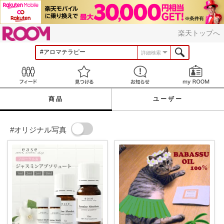
ROOM
楽天トップへ
詳細検索
Feed
見つける
お知らせ
商品
ユーザー
#オリジナル写真