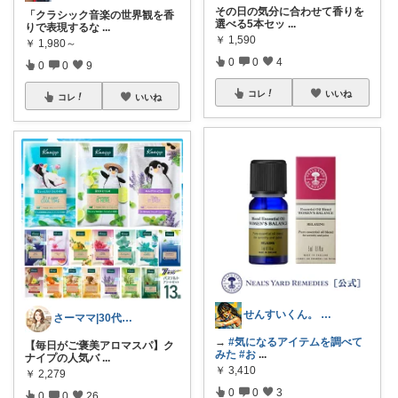
その日の気分に合わせて香りを
「クラシック音楽の世界観を香
選べる5本セッ
...
りで表現するな
...
￥
1,590
￥
1,980～
0
0
4
0
0
9
コレ
いいね
コレ
いいね
せんすいくん。 ＼情報の海へダイブ／
さーママ|30代小2女児ママ🎀
→
#気になるアイテムを調べて
【毎日がご褒美アロマスパ】ク
みた
#お
...
ナイプの人気バ
...
￥
3,410
￥
2,279
0
0
3
0
0
26