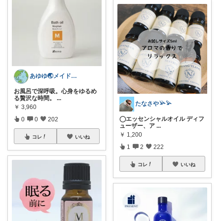
あゆゆ🌏メイドインジャパン応援中
お風呂で深呼吸。心身をゆるめ
る贅沢な時間。
...
たなさや𓅪𓅫
￥
3,960
◯エッセンシャルオイル ディフ
0
0
202
ューザー、ア
...
￥
1,200
コレ
いいね
1
2
222
コレ
いいね