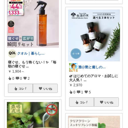
クオル｜暮らしの「質」爆上げ🈁
寝ぐせ、もう怖くない！✨ 「毎
朝の寝ぐせ
...
雅@艶と癒しの開運セカンドライフ
￥
1,904～
🌿 はじめてのアロマ・お試しに
0
0
2
大人気！
...
￥
2,970
コレ
いいね
0
1
5
コレ
いいね