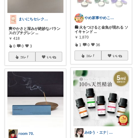
やめ家事やめこ♡一軍インテリア
まいにちセレクトdays
🛍 火をつけると金魚が現れる ソ
爽やかさと深みが絶妙なバラン
イキャンド
...
スのプチグレン
...
￥
1,870
￥
418
1
0
36
0
0
3
コレ
いいね
コレ
いいね
みゆう・エナ│美容・インテリア
room 70.