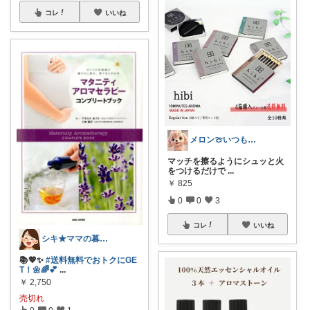
コレ
いいね
メロン🍈いつも感謝様✨️
マッチを擦るようにシュッと火
をつけるだけで
...
￥
825
0
0
3
コレ
いいね
シキ★ママの暮らし、キッズ
📚💖✨
#送料無料でおトクにGE
T！🌼🌈💕
...
￥
2,750
売切れ