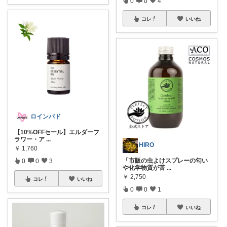
0
0
4
コレ
いいね
ロインパド
【10%OFFセール】エルダーフ
ラワー・ア
...
HIRO
￥
1,760
「市販の虫よけスプレーの匂い
0
0
3
や化学物質が苦
...
￥
2,750
コレ
いいね
0
0
1
コレ
いいね