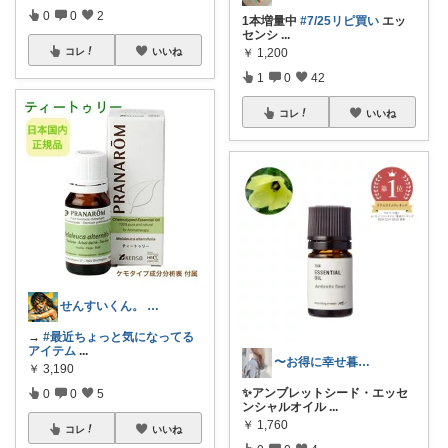
0
0
2
1本増量中
#7/25リピ買い
エッ
センシ
...
￥
1,200
コレ
いいね
1
0
42
コレ
いいね
せんすいくん。 ＼情報の海へダイブ／
→
#最近ちょっと気になってる
アイテム
...
〜お得に幸せ暮らし〜
￥
3,190
✨アンブレットシード・エッセ
0
0
5
ンシャルオイル
...
￥
1,760
コレ
いいね