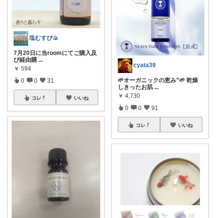
塩むすび🍙
7月20日に当roomにてご購入及
び経由購
...
cyata39
￥
594
🌱オーガニックの恵み”🌱 乾燥
0
0
31
しきったお肌
...
￥
4,730
コレ
いいね
0
0
91
コレ
いいね