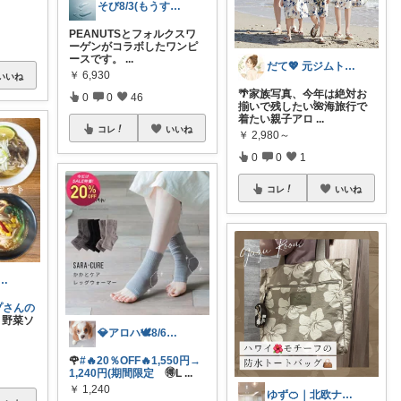
そび8/3(もうすぐ暑いマラソン開幕
PEANUTSとフォルクスワ
ーゲンがコラボしたワンピ
ースです。
...
だて💖 元ジムトレーナーママ子育て美容
￥
6,930
いいね
🌴家族写真、今年は絶対お
0
0
46
揃いで残したい🌺海旅行で
着たい親子アロ
...
コレ
いいね
￥
2,980～
0
0
1
コレ
いいね
ハ🕊️8/6ありがと✨無添加
プさんの
 野菜ソ
💎アロハ🕊️8/6ありがと✨無添加
🌹
#🔥20％OFF🔥1,550円→
1,240円(期間限定
🉐L
...
￥
1,240
ゆず🍊｜北欧ナチュラルインテリア