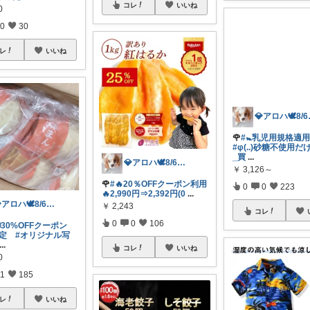
コレ
いいね
0
0
30
レ
いいね
💎アロ
💎アロハ🕊️8/6ありがと✨無添加
🌹
#🚼乳児用規格適
#φ(..)砂糖不使用
_買
...
🌹
#🔥20％OFFクーポン利用
🔥2,990円⇒2,392円(0
...
￥
3,126～
💎アロハ🕊️8/6ありがと✨無添加
￥
2,243
0
0
223
0
0
106
🉐30%OFFクーポン
定
#オリジナル写
コレ
...
コレ
いいね
0
1
185
レ
いいね