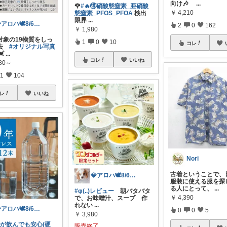
向け🎶
...
🌹
#🔥🉐硝酸態窒素_亜硝酸
￥
4,210
態窒素_PFOS_PFOA
検出
限界
...
💎アロハ🕊️8/6ありがと✨無添加
2
0
162
￥
1,980
対象の19物質をしっ
1
0
10
コレ
除去
#オリジナル写真

...
コレ
いいね
980～
1
104
レ
いいね
Nori
古着ということで、
💎アロハ🕊️8/6ありがと✨無添加
服装に使える服を探
る人にとって、
...
#φ(..)レビュー
朝バタバタ
￥
4,390
で、お味噌汁、スープ 作
れない
...
💎アロハ🕊️8/6ありがと✨無添加
0
0
5
￥
3,980
物が飲んでも安心(硬
販売終了