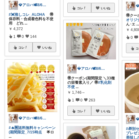
💎アロハ🕊️8/6ありがと✨無添加
コレ
いいね
#💓推しコレ_ALOHA
🉐
🉐ク
保存料・合成着色料を不使
オリジ
用 どれ
...
ん･エ
..
￥
4,372
￥
4,80
1
0
144
0
コレ
いいね
コ
💎アロハ🕊️8/6ありがと✨無添加
🉐クーポン(期間限定 ＼33種
の栄養素入り／ 🉐
#乳化剤
不使
...
￥
1,746～
1
0
263
コレ
いいね
💎アロハ🕊️8/6ありがと✨無添加
#🔥🈚️送料無料キャンペーン
#🎁
(期間限定_7/15時点
🌟ロ
プレゼ
...
美味し