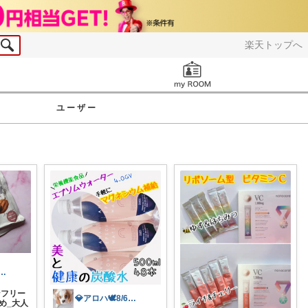
楽天トップへ
お知らせ
ユーザー
ハ🕊️8/6ありがと✨無添加
ンフリー
💎アロハ🕊️8/6ありがと✨無添加
め_大人