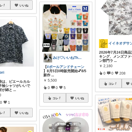
レ
いいね
2026年7月24日商
キング、メンズファ
みけ♡いいねThanks☆
ン部門ラ
...
￥
2,180
【
#ボールアンドチェーン
】8月5日0時販売開始💕8/5
ori
0
0
208
新作
...
￥
5,500
時は、ピエールカル
コレ
半袖シャツがいいで
0
0
5
材が綿と
...
0
コレ
いいね
0
1
レ
いいね