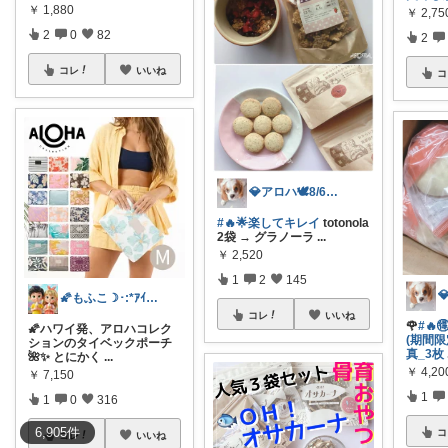
￥
1,880
￥
2,75
2
0
82
2
コレ
いいね
コ
💎アロハ🕊️8/6ありがと✨無添加
#🔥🌟楽してキレイ
totonola
2袋 → グラノーラ
...
￥
2,520
1
2
145
🌠もふこ☽･:*ｱｲｺﾝ変更しました♪
コレ
いいね
🌹
#🔥
🌠ハワイ発、アロハコレク
(期間限
ションのタイベックポーチ
真_3枚
🌺✨ とにかく
...
￥
4,20
￥
7,150
1
1
0
316
6,905
件
コ
コレ
いいね