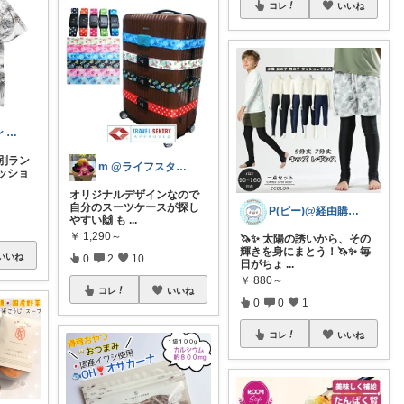
コレ
いいね
イイネオヂサン 1/4/5 感謝
品別ラン
m @ライフスタイル×ビューティー
ッショ
オリジナルデザインなので
自分のスーツケースが探し
P(ピー)@経由購入します！
やすい🙌 も
...
￥
1,290～
🦄✨ 太陽の誘いから、その
輝きを身にまとう！🦄✨ 毎
いいね
0
2
10
日がちょ
...
￥
880～
コレ
いいね
0
0
1
コレ
いいね