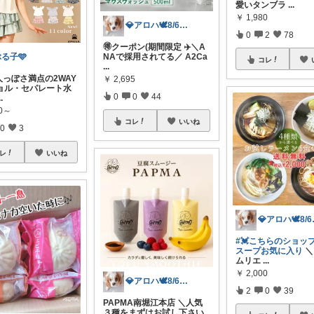
愛いタンブラ
...
￥
1,980
💎アロハ🕊️8/6ありがと✨無添加
0
2
78
🉐クーポン(期間限定 ✈️＼A
NAで採用されてる／ A2Ca
る子🩵
コレ
...
人っぽさ満点の2WAY
￥
2,695
ョル・セパレート水
0
0
44
..
80～
コレ
いいね
0
3
レ
いいね
💎アロ
#💓こちらのショッ
スープお気に入り
＼
ムリエ
...
￥
2,000
💎アロハ🕊️8/6ありがと✨無添加
2
0
39
PAPMA南堀江本店 ＼人気
３種をまずはお試し下さい