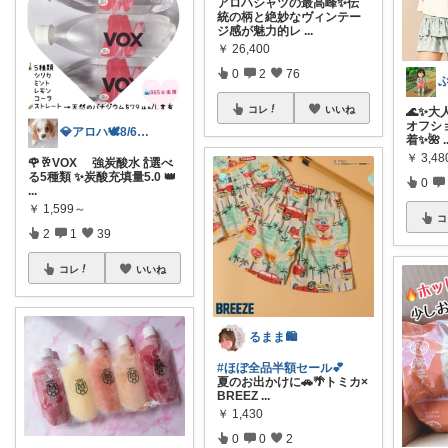
アロハシャツの最高峰✨伝
統の柄と絶妙なヴィンテー
ジ感が魅力的レ
...
￥
26,400
0
2
76
ぶ
コレ
いいね
🌊✨大
オフシ
💎アロハ🕊️8/6ありがと✨無添加
着✨🌺
.
￥
3,4
🌹🥂VOX 強炭酸水 🍾選べ
る5種類 ✨炭酸充填量5.0 👑
0
...
￥
1,599～
コ
2
1
39
コレ
いいね
るまま🛍️
#ほぼ全品半額セール💕
夏のお出かけに🚗🌴トミカ×
BREEZ
...
￥
1,430
0
0
2