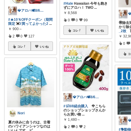
#Hale
Hawaiian 今年も飽き
ずにアロハ！ TWO
...
💎アロハ🕊️8/6ありがと✨無添加
￥
8,568
#🔥10％OFFクーポン（期間
0
0
99
🉐除去
限定
💓
#買ってよかった2
...
かり
￥
900～
_2枚

コレ
いいね
￥
32,
2
0
127
0
コレ
いいね
コ
💎アロハ🕊️8/6ありがと✨無添加
#🛒8/8経由購入
🌹こちら
のショップショップさんか
Nori
らお買い物
...
￥
1,480～
夏の休みに合うのは、古着
のハワイアンシャツなのは
2
0
2
#🐕動
いいんです。ピ
...