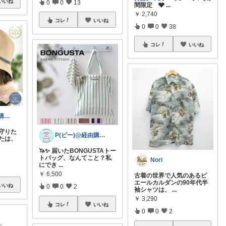
いいね
0
0
13
間限定 🩶
...
￥
2,740
コレ
いいね
0
0
38
コレ
いいね
P(ピー)@経由購入します！
を守りた
P(ピー)@経由購入します！
なたは、
🦄✨ 届いたBONGUSTAトー
トバッグ、なんてこと？私
Nori
にでき
...
￥
6,500
古着の世界で人気のあるピ
エールカルダンの90年代半
いいね
0
0
2
袖シャツは、
...
￥
3,290
コレ
いいね
0
0
2