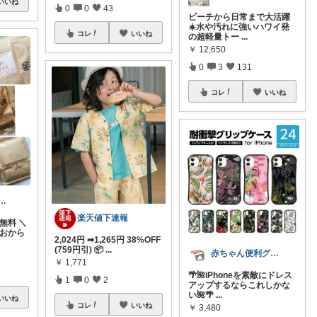
いいね
0
0
43
ビーチから日常まで大活躍
☀️水や汚れに強いハワイ発
コレ
いいね
の超軽量トー
...
￥
12,650
0
3
131
コレ
いいね
ハ🕊️8/6ありがと✨無添加
楽天値下速報
無料 ＼
おから
2,024円 ➡1,265円 38%OFF
(759円引) 📦
...
赤ちゃん便利グッズ♡
￥
1,771
🌴🌺iPhoneを素敵にドレス
1
0
2
アップするならこれしかな
い🌺🌴
...
いいね
コレ
いいね
￥
3,480