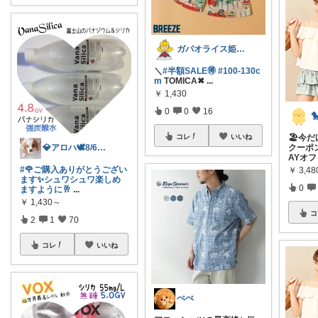
ガパオライス姫👸🌶️🌶️🌶️
＼
#半額SALE🉐
#100-130c
m
TOMICA✖
...
￥
1,430
0
0
16

コレ
いいね
🏖️今
💎アロハ🕊️8/6ありがと✨無添加
クーポ
AYオフ
#🌹ご購入ありがとうござい
￥
3,4
ます✨シュワシュワ楽しめ
0
ますように🥂
...
￥
1,430～
コ
2
1
70
コレ
いいね
ぺぺ