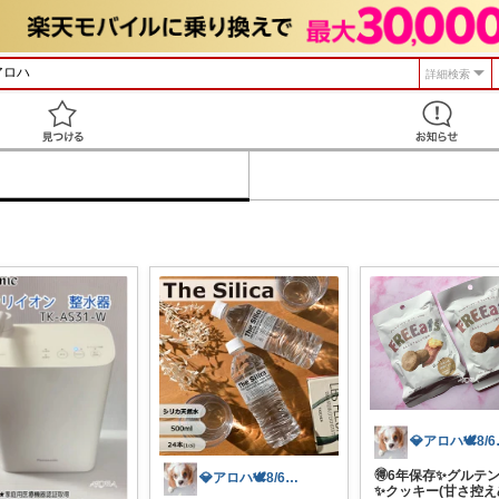
詳細検索
見つける
💎アロ
🉐6年保存✨グルテ
💎アロハ🕊️8/6ありがと✨無添加
✨クッキー(甘さ控え