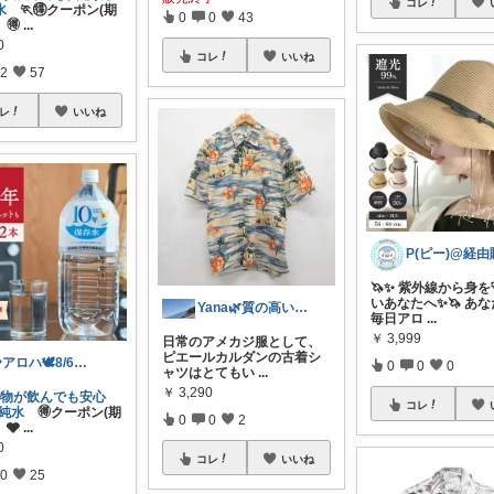
コレ
水
🏃🉐クーポン(期
0
0
43
🉐
...
0
コレ
いいね
2
57
レ
いいね
🦄✨ 紫外線から身
いあなたへ✨🦄 あ
Yana🌿質の高い暮らしのROOM
毎日アロ
...
￥
3,999
日常のアメカジ服として、
ピエールカルダンの古着シ
💎アロハ🕊️8/6ありがと✨無添加
0
0
0
ャツはとてもい
...
￥
3,290
動物が飲んでも安心
コレ
０純水
🉐クーポン(期
0
0
2
🩶
...
0
コレ
いいね
0
25