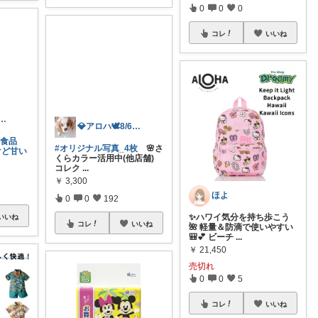
0
0
0
コレ
いいね
ハ🕊️8/6ありがと✨無添加
💎アロハ🕊️8/6ありがと✨無添加
用食品
#オリジナル写真_4枚
🌸さ
だけど甘い
くらカラー活用中(他店舗)
コレク
...
ほよ
￥
3,300
✨ハワイ気分を持ち歩こう
0
0
192
🌺 軽量＆防滴で使いやすい
🎒💕 ビーチ
...
いいね
コレ
いいね
￥
21,450
売切れ
0
0
5
コレ
いいね