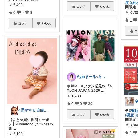
度０純
￥
5,490
間限定 
コレ
いいね
￥
3,78
0
0
6
1
コレ
いいね
コ
Aymまーる○✈️ほぼ更新経由購入✈️
📖💙M!LKファン必見✨ 『N
YLON JAPAN 2026
...
￥
1,430
0
0
39
4児ママ K 自由に楽しく暮らそ⤴︎
🌹
#
(硬度
コレ
いいね
間限定 
【まとめ買い割引クーポ
ン】Alohaloha アロハロハ
￥
3,86
BI
...
1
￥
3,190