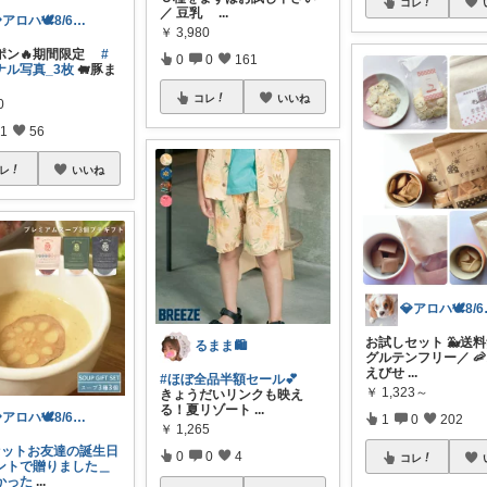
コレ
／ 豆乳
...
💎アロハ🕊️8/6ありがと✨無添加
￥
3,980
ーポン🔥期間限定
#
0
0
161
ナル写真_3枚
🐖豚ま
.
コレ
いいね
0
1
56
レ
いいね
💎アロ
お試しセット 🐳送料
るまま🛍️
グルテンフリー／ 
えびせ
...
#ほぼ全品半額セール💕
￥
1,323～
きょうだいリンクも映え
る！夏リゾート
...
💎アロハ🕊️8/6ありがと✨無添加
1
0
202
￥
1,265
別セットお友達の誕生日
0
0
4
コレ
ントで贈りました＿
かった
...