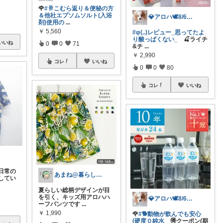
🌹
#🥂こむら返り＆便秘の方
＆他社エプソムソルト(入浴
💎アロハ🕊️8/6ありがと✨無添加
剤)使用の
...
￥
5,560
#φ(..)レビュー_思ってたよ
り酸っぱくない_
🍒ライチ
いいね
0
0
71
&チ
...
￥
2,990
コレ
いいね
0
0
80
コレ
いいね
日常の
あまね@暮らしを整えるルーム
してい
夏らしい総柄デザインが目
を引く、キッズ用アロハハ
💎アロハ🕊️8/6ありがと✨無添加
ーフパンツです
...
￥
1,990
🌹
#🐕動物が飲んでも安心
(硬度０純水
🉐クーポン(期