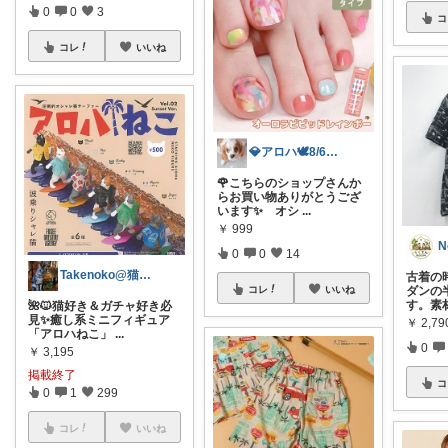
0
0
3
コ
コレ
いいね
💎アロハ🕊️8/6ありがと✨無添加
🌹こちらのショップさんか
らお買い物ありがとうござ
います✨ オシ
...
￥
999
N
0
0
14
Takenoko@猫関連グッズ中心です！
古着の
ダンの
コレ
いいね
す。素
🌺🐱猫好き＆ガチャ好き必
見✨癒し系ミニフィギュア
￥
2,79
「アロハねこ」
...
0
￥
3,195
掲載終了
コ
0
1
299
コレ
いいね