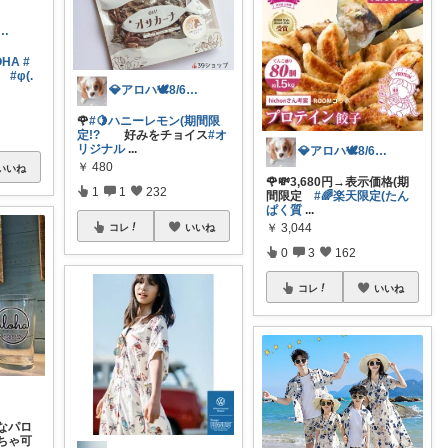
ハ🕊️8/6ありがと✨無添加
OHA
#
#φ(.
💎アロハ🕊️8/6ありがと✨無添加
🌹
#🍋ハニーレモン(期間限
定!?
好みをチョイス
#オ
リジナル
...
💎アロハ🕊️8/6ありがと✨無添加
￥
480
いいね
🌹💸3,680円→表示価格(期
1
1
232
間限定
#🌈楽天限定(たん
ぱく質
...
￥
3,044
コレ
いいね
0
3
162
コレ
いいね
なパロ
ちゃ可