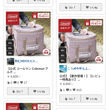
コレ
いいね
和むNBOXカスタム👍上限中🙇
こう👶今年もよろしくお願いします🥹
【公式 コールマン Coleman ア
ルテ
...
公式】【新作登場！】【レビュ
￥
6,600～
ー特典あり】
...
0
0
27
￥
6,600～
1
0
410
コレ
いいね
コレ
いいね