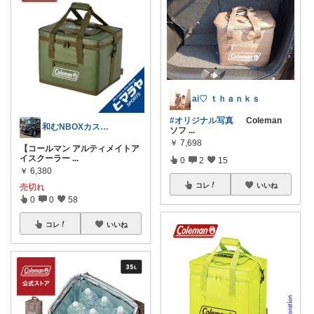
ai♡ ｔｈａｎｋｓ
#オリジナル写真
Coleman
和むNBOXカスタム👍上限中🙇
ソフ
...
￥
7,698
【コールマン アルティメイトア
イスクーラー
...
0
2
15
￥
6,380
コレ
いいね
売切れ
0
0
58
コレ
いいね