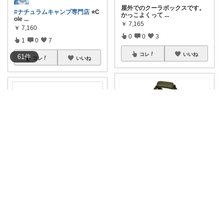
屋外でのクーラボックスです。
#ナチュラムキャンプ専門店
⭐️C
かっこよくって
...
ole
...
￥
7,165
￥
7,160
0
0
3
1
0
7
コレ
いいね
61
件
コレ
いいね
和むNBOXカスタム👍上限中🙇
ぞう_6
【コールマン アルティメイトア
コールマン【Coleman】 クーラ
イスクーラー
...
ーボッ
...
￥
7,917
￥
17,596
掲載終了