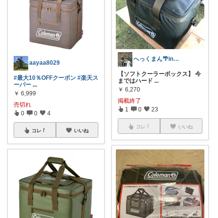
へっくまん🌴in&out door🌿
aayaa8029
【ソフトクーラーボックス】 今
#最大10％OFFクーポン
#楽天ス
まではハード
...
ーパー
...
￥
6,270
￥
6,999
掲載終了
売切れ
1
0
23
0
0
4
コレ
いいね
コレ
いいね