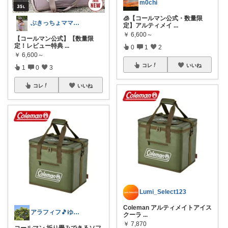
m0chi
🧊【コールマン公式・数量限
ぶきっちょママ⛄️♡スマホ&必需品♡
定】アルティメイ
...
￥
6,600～
【コールマン公式】【数量限
定！レビュー特典
...
0
1
2
￥
6,600～
コレ
いいね
1
0
3
コレ
いいね
Lumi_Select123
Coleman アルティメイトアイス
アラフィフ🎵ゆっくりコレしてます
クーラ
...
￥
7,870
コールマン 折り畳みできるソフ