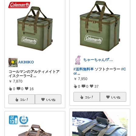
ちゃーちゃん‪ꯁꯧありがとう🫶🏻💕
AKIHIKO
#送料無料🌟
ソフトクーラー
#C
コールマンのアルティメイトア
ol
...
イスクーラー2
...
￥
7,950
￥
7,870
0
0
37
0
0
16
コレ
いいね
コレ
いいね