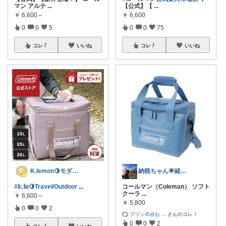
マン アルテ
...
【公式】【
...
￥
6,600～
￥
6,600
0
0
5
0
0
75
コレ
いいね
コレ
いいね
K.lemon🍋モダン+家事楽+🐶
納税ちゃん🌟経由購入★
#𝕜.𝕝𝕖🍋Travel/Outdoor
...
コールマン（Coleman） ソフト
クーラ
...
￥
6,600～
￥
5,800
0
0
2
プリン🍮@お
...
さんのコレ！
0
0
2
コレ
いいね