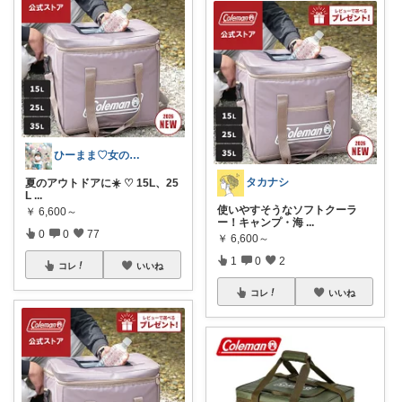
ひーまま♡女の子育児♡
タカナシ
夏のアウトドアに☀️ ♡ 15L、25
L
...
使いやすそうなソフトクーラ
￥
6,600～
ー！キャンプ・海
...
0
0
77
￥
6,600～
1
0
2
コレ
いいね
コレ
いいね