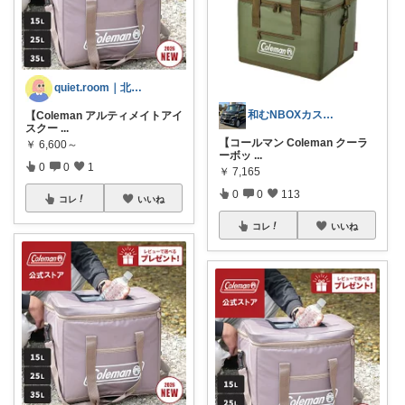
quiet.room｜北欧と暮らしの雑貨
和むNBOXカスタム👍上限中🙇
【Coleman アルティメイトアイ
スクー
...
【コールマン Coleman クーラ
￥
6,600～
ーボッ
...
0
0
1
￥
7,165
0
0
113
コレ
いいね
コレ
いいね