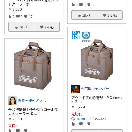
トクーラーボ
...
0
0
3
￥
7,870
コレ
いいね
0
0
47
コレ
いいね
在宅型キャンパー
アウトドアの必需品！**Colema
美容～便利グッズメイン✨
n ア
...
￥
6,999
🌟お得情報！🌟今ならコールマ
ンのクーラーボ
...
売切れ
hichon
...
さんのコレ！
￥
7,980
0
0
3
売切れ
1
0
2