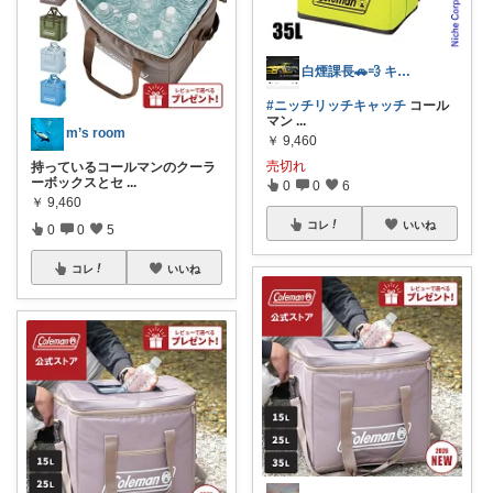
白煙課長🚗💨 キャンプ特化型⛺🎄
#ニッチリッチキャッチ
コール
マン
...
m’s room
￥
9,460
売切れ
持っているコールマンのクーラ
ーボックスとセ
...
0
0
6
￥
9,460
コレ
いいね
0
0
5
コレ
いいね