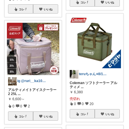
コレ
いいね
コレ
いいね
teruちゃん⭐️8/1楽天トラベル感謝
ig @ruri__ka1053
Coleman ソフトクーラー アル
ティメ
...
アルティメイトアイスクーラー
￥
6,380
2 25L
...
売切れ
￥
6,600～
0
0
20
0
0
2
コレ
いいね
コレ
いいね