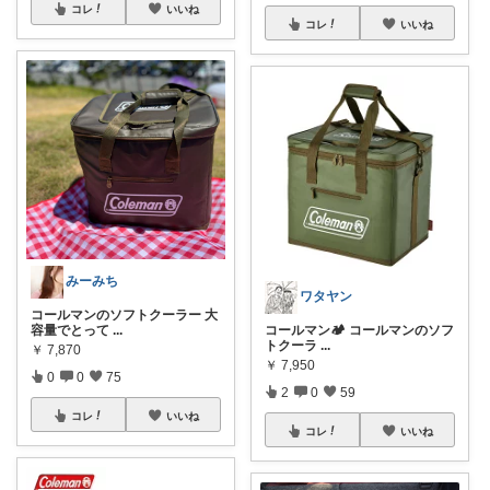
コレ
いいね
コレ
いいね
みーみち
ワタヤン
コールマンのソフトクーラー 大
容量でとって
...
コールマン🏕️ コールマンのソフ
トクーラ
...
￥
7,870
￥
7,950
0
0
75
2
0
59
コレ
いいね
コレ
いいね