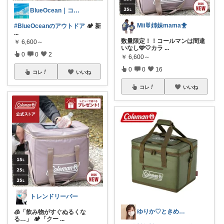
BlueOcean｜コレクション190⤴
Mii🐰姉妹mama🐥
#BlueOceanのアウトドア
🏕️ 新
...
数量限定！！コールマンは間違
￥
6,600～
いなし🩵🤍カラ
...
0
0
2
￥
6,600～
0
0
16
コレ
いいね
コレ
いいね
トレンドリーバー
ゆりか♡ときめく暮らしと服✨️
🧊「飲み物がすぐぬるくな
る…」 🏕️「クー
...