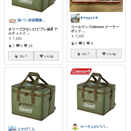
✳︎✴︎aya✴︎✳︎
🐷パン吉🐷🉐激安商品紹介🉐
コールマン Coleman クーラー
オリーブ少ないけどプレ値✌️ ア
ボック
...
ルティメイ
...
￥
7,165
￥
7,160
0
0
9
2
0
19
コレ
いいね
コレ
いいね
カーさんのパパ🍀ありがとうございます！
とかげくん