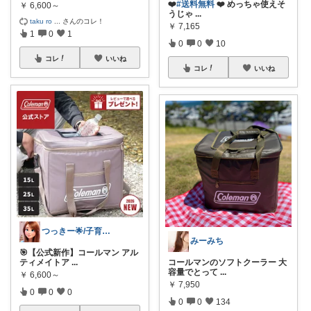
❤️
#送料無料
❤️ めっちゃ使えそ
￥
6,600～
うじゃ
...
taku ro
...
さんのコレ！
￥
7,165
1
0
1
0
0
10
コレ
いいね
コレ
いいね
つっきー🌟/子育て.ベビー.キッズ🉐
みーみち
🎯【公式新作】コールマン アル
ティメイトア
...
コールマンのソフトクーラー 大
容量でとって
...
￥
6,600～
￥
7,950
0
0
0
0
0
134