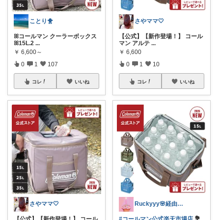
ことり🐥
さやママ🤍
ꕤコールマン クーラーボックス
【公式】【新作登場！】 コール
ꕤ15L.2
...
マン アルテ
...
￥
6,600～
￥
6,600
0
1
107
0
1
10
コレ
いいね
コレ
いいね
さやママ🤍
Ruckyyy🌸経由感謝🙇‍♀️✨
【公式】【新作登場！】 コール
#コールマン公式楽天市場店
💐