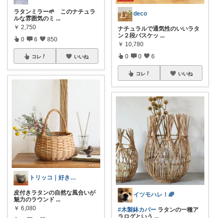
ラタンミラー🌱 このナチュラ
deco
ルな雰囲気のミ
...
￥
2,750
ナチュラルで通気性のいいラタ
ン２段バスケッ
...
0
6
850
￥
10,780
0
0
6
コレ
いいね
コレ
いいね
トリッコ｜好きな雑貨・インテリア
皮付きラタンの自然な風合いが
イツモハレ！🌈
魅力のラウンド
...
￥
6,080
#木製鉢カバー
ラタンの一種ア
ラログという
...