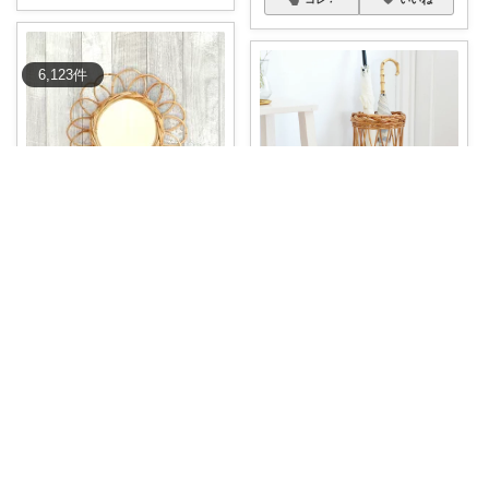
6,123
件
暁ROOM🩶 ときめく暮らしのセレクト
【アラログ フラワーミラー S
ひよこNo.1213
🤍】 お花の
...
￥
2,750
傘立てって、玄関の雰囲気を意
外と左右してる
...
0
0
8
￥
6,536
5
2
895
コレ
いいね
コレ
いいね