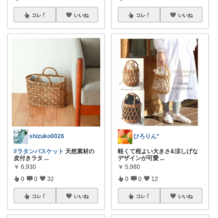
コレ
いいね
コレ
いいね
shizuko0026
ひろりん*
#ラタンバスケット
天然素材の
軽くて程よい大きさ&涼しげな
皮付きラタ
...
デザインが可愛
...
￥
6,930
￥
5,980
0
0
32
0
0
12
コレ
いいね
コレ
いいね