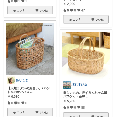
0
1
1
￥
2,090
0
0
47
コレ
いいね
コレ
いいね
ありこま
塩むすび🍙
【天然ラタンの風合い、2ハン
ドルのかごバス
...
欲しいもの。赤ずきんちゃん風
バスケット🧺林
...
￥
6,930
￥
5,280
0
0
0
0
0
88
コレ
いいね
コレ
いいね