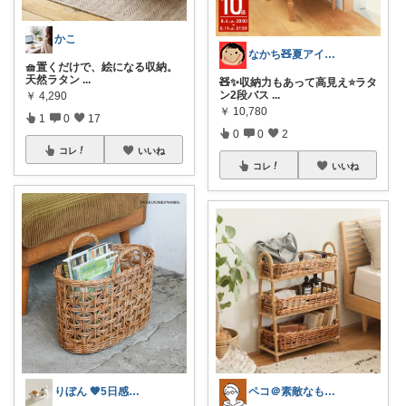
かこ
なかち🧸夏アイテム＆便利グッズ✨
🧺置くだけで、絵になる収納。
天然ラタン
...
🧸✨収納力もあって高見え⭐️ラタ
ン2段バス
...
￥
4,290
￥
10,780
1
0
17
0
0
2
コレ
いいね
コレ
いいね
りぼん 🧡5日感謝です🫶
ペコ＠素敵なものを紹介しています