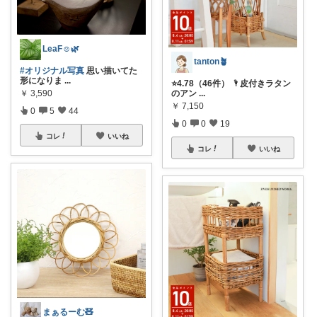
LeaF☺︎🌿
tanton🪴
#オリジナル写真
思い描いてた
形になりま
...
⭐4.78（46件） 🌂皮付きラタン
のアン
...
￥
3,590
￥
7,150
0
5
44
0
0
19
コレ
いいね
コレ
いいね
まぁるーむ🧸