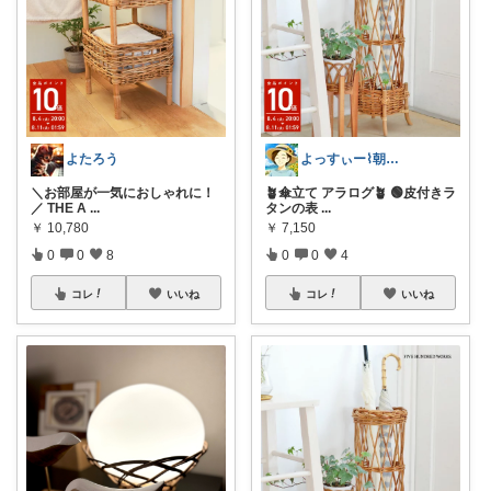
よたろう
よっすぃー⌇朝コレ☀楽しい暮らし😇
＼お部屋が一気におしゃれに！
🪴傘立て アラログ🪴 🟢皮付きラ
／ THE A
...
タンの表
...
￥
10,780
￥
7,150
0
0
8
0
0
4
コレ
いいね
コレ
いいね