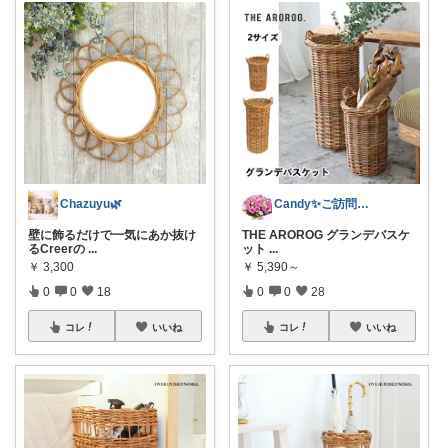
Chazuyu🌿
Candy✨ご訪問・経由購入に日々感謝✨
壁に飾るだけで一気にあか抜け
THE AROROG グランデバスケ
るCreerの
...
ット
...
￥
3,300
￥
5,390～
0
0
18
0
0
28
コレ
いいね
コレ
いいね