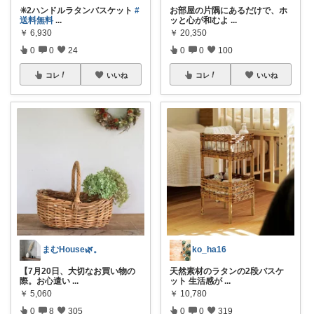
✳️2ハンドルラタンバスケット
#
お部屋の片隅にあるだけで、ホ
送料無料
...
ッと心が和むよ
...
￥
6,930
￥
20,350
0
0
24
0
0
100
コレ
いいね
コレ
いいね
まむHouse🌿。
ko_ha16
【7月20日、大切なお買い物の
天然素材のラタンの2段バスケ
際。お心遣い
...
ット 生活感が
...
￥
5,060
￥
10,780
0
8
305
0
0
319