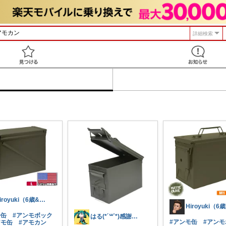
詳細検索
見つける
Hiroyuki（6歳&4歳女子の父)
モ缶
#アンモボック
はる(*´꒳`*)感謝です★
#アンモ缶
#アン
アモ缶
#アモカン