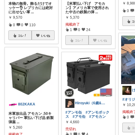
￥
8,98
本物の無骨。飾るだけでオ
【米軍払い下げ アモカ
ッケー👌 レプリカには絶対
ン】アメリカ軍で使用され
0
に出せない軍
...
た中古の鉄製の弾
...
￥
9,570
￥
5,370
コ
掲載終了
0
0
110
1
0
24
コレ
いいね
コレ
いいね
#オリ
Hiroyuki（6歳&4歳女子の父)
802KAKA
￥
10,2
掲載終
#アンモ缶
#アンモボック
米軍放出品 アモカン .50キ
ス
#アモ缶
#アモカン
0
ャリバー 軍払い下げ品 鉄製
￥
4,660
弾薬
...
￥
5,260
コ
売切れ
0
0
4
掲載終了