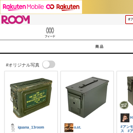
ROOM
Feed
商品
#オリジナル写真
#アン
iguana_13room
o.st.
ス
#