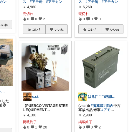
モカン
ス
#アモ缶
#アモカン
ス
#アモ缶
#アモカン
￥
4,960
￥
6,260
売切れ
売切れ
0
0
2
0
0
0
いいね
コレ
いいね
コレ
いいね
けがに@キャンプ道具を安く買う
o.st.
はる(*´꒳`*)感謝です★
々した
😆
【PUEBCO VINTAGE STEE
(｡•̀ω-)b
#弾薬箱
#収納
中古
L EQUIPMENT
...
軍放出品 米軍
#アモ
...
￥
4,180
￥
2,980
掲載終了
掲載終了
0
1
20
0
0
2