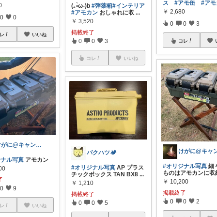
ス
#アモ缶
#ア
0
(｡•̀ω-)b
#弾薬箱
#インテリア
￥
2,680
#アモカン
おしゃれに収
...
0
0
￥
3,520
0
0
3
掲載終了
レ
いいね
0
0
3
コレ
コレ
いいね
けがに@キャンプ道具を安く買う
バクハツ🏕
ジナル写真
アモカン
#オリジナル写真
細
#オリジナル写真
AP プラス
00
ものはアモカンに収納
チックボックス TAN BX8
...
了
￥
10,200
￥
1,210
0
9
掲載終了
掲載終了
0
0
2
0
0
5
レ
いいね