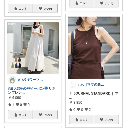
コレ
いいね
コレ
いいね
まあや⌇ワーママの暮らしとインテリア𓍯
nao ┆ママの暮らし🥨
#最大30%OFFクーポン🉐
リネ
ンブレン
...
〻 JOURNAL STANDARD｜ マ
...
￥
6,090
￥
3,850
1
0
9
0
0
2
コレ
いいね
コレ
いいね