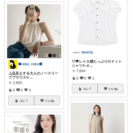
weariq
🤍🖤レトロ感たっぷりのドット
🟡reko_reko🟡
シャツ✨ zi
...
￥
7,664
上品見えする大人のノースリー
ブブラウス✨
...
0
0
2
￥
2,900
コレ
いいね
0
0
3
コレ
いいね