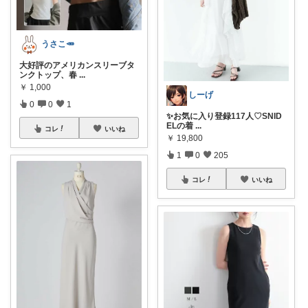
うさこ🥕
大好評のアメリカンスリーブタ
ンクトップ、春
...
￥
1,000
しーげ
0
0
1
✨お気に入り登録117人♡SNID
ELの着
...
コレ
いいね
￥
19,800
1
0
205
コレ
いいね