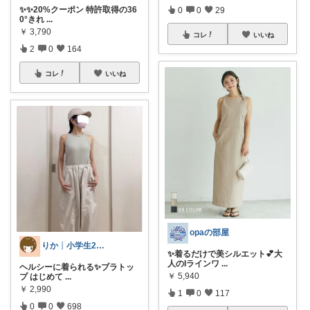
✨✨20%クーポン 特許取得の36
0
0
29
0°きれ
...
￥
3,790
コレ
いいね
2
0
164
コレ
いいね
opaの部屋
りか┊小学生2人4人家族2LDK暮らし
✨着るだけで美シルエット💕大
人のIラインワ
...
ヘルシーに着られる✨ブラトッ
￥
5,940
プ はじめて
...
￥
2,990
1
0
117
0
0
698