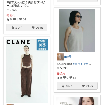
1枚で大人っぽく決まるワンピ
ースが欲しいで
...
￥
7,920
売切れ
0
1
54
コレ
いいね
mnⓂ︎
SALE✨ knit
#ニット
#サ
...
￥
5,390
売切れ
0
0
62
コレ
いいね