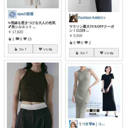
opaの部屋
Fashion Addict☺︎
✨視線を惹きつける大人の色気
マラソン最大70％OFFクーポ
💕美シルエット
...
ン！11日9
...
￥
17,820
￥
5,500
1
0
15
0
0
2
コレ
いいね
コレ
いいね
うづき🐻‍❄️｜コレ好き！を届けたい✨