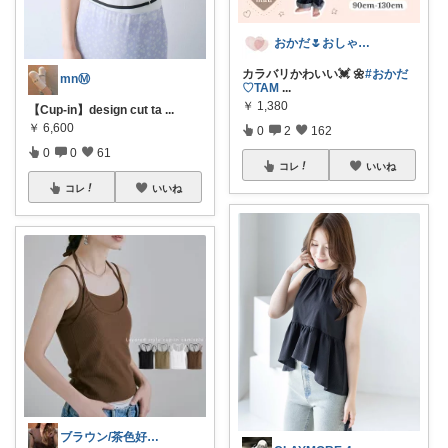
おかだ🌷おしゃれを楽しむ￤ゆっくり更新
カラバリかわいい💓‪ 🌼
#おかだ‪
mnⓂ︎
♡TAM
...
￥
1,380
【Cup-in】design cut ta
...
￥
6,600
0
2
162
0
0
61
コレ
いいね
コレ
いいね
ブラウン/茶色好き🤎ノブたん