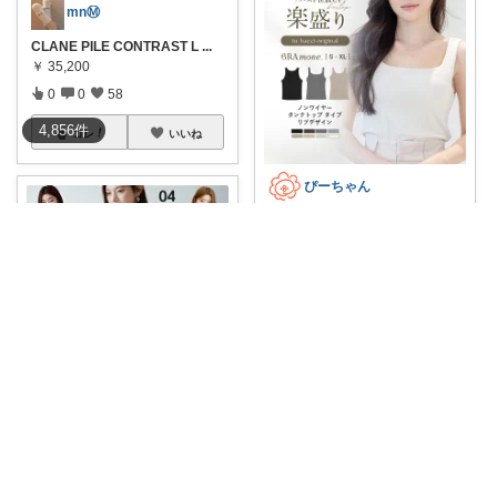
mnⓂ︎
CLANE PILE CONTRAST L
...
￥
35,200
0
0
58
4,856
件
コレ
いいね
ぴーちゃん
【最大20％OFFクーポン】ブラ
トップ タ
...
￥
2,990
0
0
4
コレ
いいね
さくさく たくさんの訪問感謝です🙇
🌟【7/25 10時〜24H限定：1,00
...
￥
1,090～