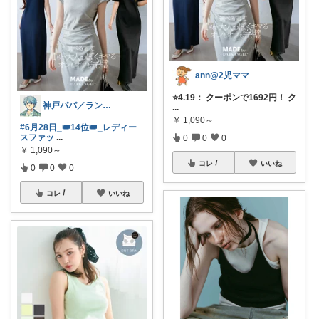
ann@2児ママ
⭐4.19： クーポンで1692円！ ク
神戸パパ／ランキング＆レビュー毎日掲載
...
￥
1,090～
#6月28日_👑14位👑_レディー
スファッ
...
0
0
0
￥
1,090～
コレ
いいね
0
0
0
コレ
いいね