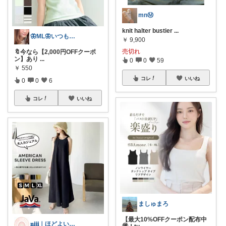
mnⓂ︎
knit halter bustier
...
🦋ML🦋いつもありがとう💓
￥
9,900
売切れ
🔖今なら【2,000円OFFクーポ
ン】あり
...
0
0
59
￥
550
コレ
いいね
0
0
6
コレ
いいね
ましゅまろ
​【最大10%OFFクーポン配布中
𝐧𝐢𝐣𝐢｜ほどよい華を、暮らしに