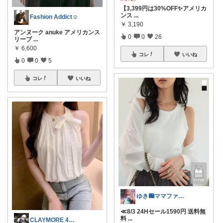
【3,399円は30%OFF✨アメリカ
ンス
...
Fashion Addict☺︎
￥
3,190
アンヌーク anuke アメリカンス
0
0
26
リーブ
...
￥
6,600
コレ
いいね
0
0
5
コレ
いいね
ゆき🛍️ママファッション♡
≪8/3 24Hセール1590円 送料無
料
...
CLAYMORE 4日経由購入感謝です