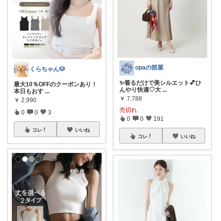
opaの部屋
くらちゃん🐶
✨着るだけで美シルエット💕ひ
最大10％OFFのクーポンあり！
んやり快適♡大
...
本日もおす
...
￥
7,788
￥
2,990
売切れ
0
0
3
0
0
191
コレ
いいね
コレ
いいね