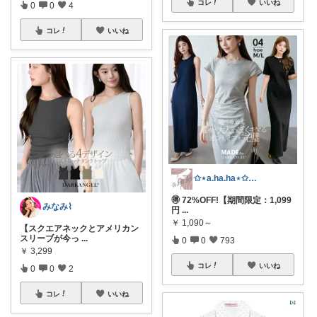
コレ
いいね
0
0
4
コレ
いいね
✩⋆a.ha.ha⋆✩🛒感謝っ❤︎
🉐 72%OFF!【期間限定：1,099
みなみ⌇
円
...
￥
1,090～
【スクエアネックとアメリカン
スリーブが今っ
...
0
0
793
￥
3,299
コレ
いいね
0
0
2
コレ
いいね