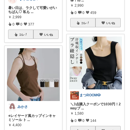
🉐！tu
...
￥
2,990
暑い日は、ラクして可愛いがい
ちばん♡ 私も
...
0
0
459
￥
2,999
コレ
いいね
0
0
377
コレ
いいね
まつROOM🐶
＼3点購入クーポンで1030円！2
みかさ
wayブ
...
￥
1,580
⭐️レイヤード風カップインキャ
ミソール ト
...
0
0
144
￥
4,400