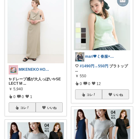
mari🤎 ζ 春服×かわいい雑貨
🤍
#1490円→550円
ブラトップ
MIKENEKO HOUSE
...
￥
550
✨ドレープ感が大人っぽい✨SE
LECT M
...
0
0
12
￥
5,940
コレ
いいね
0
0
1
コレ
いいね