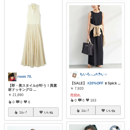
ちいろ𓂃𓂂𖡼.𖤣𖥧𓈒◌܀
room 70.
【SALE】
#20%OFF
🌷Spick
...
【即・美スタイルが叶う！異素
￥
7,920
材ドッキングロ
...
￥
21,890
売切れ
0
0
163
0
0
6
コレ
いいね
コレ
いいね