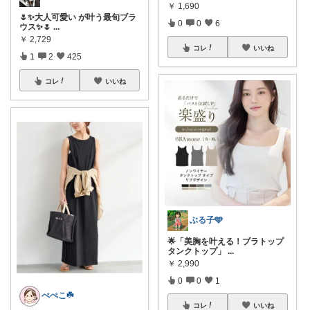
￥
1,690
🌷✨大人可愛い が叶う最旬ブラ
0
0
6
ウス✨🌷
...
￥
2,729
コレ
いいね
1
2
425
コレ
いいね
ぶる子🩵
🌟「美胸を叶える！ブラトップ
タンクトップ」
...
￥
2,990
0
0
1
ぺぺこ☘️
コレ
いいね