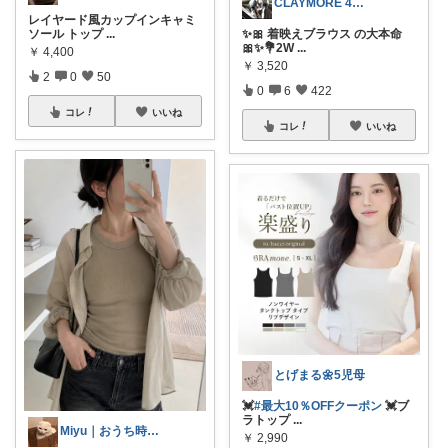
CLAYMORE 4日経由購入感謝です
レイヤード風カップインキャミ
ソール トップ
...
✨🎀 着映えブラウス の大本命
🎀✨💐2W
...
￥
4,400
￥
3,520
2
0
50
0
6
422
コレ
いいね
コレ
いいね
とげまる🌼5児母
💓
#最大10％OFFクーポン
💓ブ
ラトップ
...
Miyu｜おうち時間の小さな幸せ🌸
￥
2,990